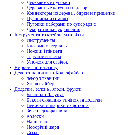
Деревянные пуговки
Деревянные катушки и декор
Коннекторы из дерева , бирки и прищепки
Пуговицы из смолы
Пуговки наборами по супер цене
Декоративные украшения
Інструменти та клейові матеріали
Инструменты
Клеевые материалы
Ножиці і пінцети
Термопистолеты
Утюжок для стрічок
Вироби з пінопласту
Декор з тканини та Холлофайбер
декор з тканини
Холлофайбер
Додатки , зелень , ягоди, фрукти
Бавовна і Лагурус
Букети складних тичінок та додатки
Веночки и шарики из ротанга
Зелень декоративна
Колоски
Наповнювач
Новорічні шари
Сізаль