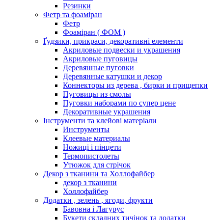
Резинки
Фетр та фоаміран
Фетр
Фоаміран ( ФОМ )
Ґудзики, прикраси, декоративні елементи
Акриловые подвески и украшения
Акриловые пуговицы
Деревянные пуговки
Деревянные катушки и декор
Коннекторы из дерева , бирки и прищепки
Пуговицы из смолы
Пуговки наборами по супер цене
Декоративные украшения
Інструменти та клейові матеріали
Инструменты
Клеевые материалы
Ножиці і пінцети
Термопистолеты
Утюжок для стрічок
Декор з тканини та Холлофайбер
декор з тканини
Холлофайбер
Додатки , зелень , ягоди, фрукти
Бавовна і Лагурус
Букети складних тичінок та додатки