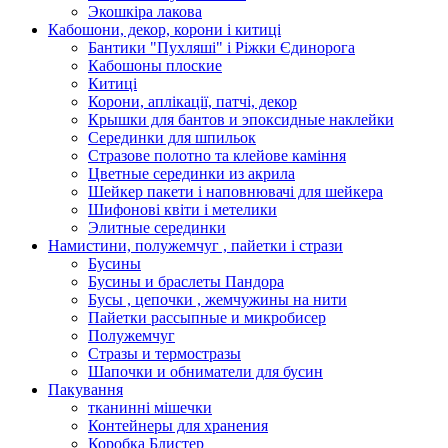
Экошкiра лакова
Кабошони, декор, корони і китиці
Бантики "Пухляші" і Ріжки Єдинорога
Кабошоны плоские
Китиці
Корони, аплікації, патчі, декор
Крышки для бантов и эпоксидные наклейки
Серединки для шпильок
Стразове полотно та клейове каміння
Цветные серединки из акрила
Шейкер пакети і наповнювачі для шейкера
Шифонові квіти і метелики
Элитные серединки
Намистини, полужемчуг , пайетки і стрази
Бусины
Бусины и браслеты Пандора
Бусы , цепочки , жемчужины на нити
Пайетки рассыпные и микробисер
Полужемчуг
Стразы и термостразы
Шапочки и обниматели для бусин
Пакування
тканинні мішечки
Контейнеры для хранения
Коробка Блистер