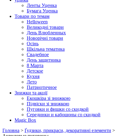
Ленты Уценка
Бумага Уценка
Товари по темам
Helloween
Великодні товари
День Влюбленных
Новорічні товари
Осінь
Шкільна тематика
Свадебное
День защитника
8 Марта
Детское
Кухня
Лето
Патриотичное
Знижки та акції
Екошкіра зі знижкою
Підвіски зі знижкою
Пуговки и фишки со скидкой
Серединки и кабошоны со скидкой
Magic Box
Головна
>
Ґудзики, прикраси, декоративні елементи
>
Акриловые пуговицы