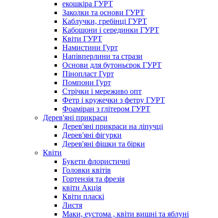
екошкіра ГУРТ
Заколки та основи ГУРТ
Каблучки, гребінці ГУРТ
Кабошони і серединки ГУРТ
Квіти ГУРТ
Намистини Гурт
Напівперлини та стрази
Основи для бутоньєрок ГУРТ
Пінопласт Гурт
Помпони Гурт
Стрічки і мереживо опт
Фетр і кружечки з фетру ГУРТ
Фоаміран з глітером ГУРТ
Дерев'яні прикраси
Дерев'яні прикраси на ліпучці
Дерев'яні фігурки
Дерев'яні фішки та бірки
Квіти
Букети флористичні
Головки квітів
Гортензія та фрезія
квіти Акція
Квіти пласкі
Листя
Маки, еустома , квіти вишні та яблуні