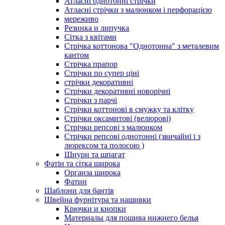
Атласні однотонні стрічки
Атласні стрічки з малюнком і перфорацією
мереживо
Резинка и липучка
Сітка з квітами
Стрічка коттонова "Однотонна" з металевим
кантом
Стрічка прапор
Стрічки по супер ціні
стрічки декоративні
Стрічки декоративні новорічні
Стрічки з парчі
Стрічки коттонові в смужку та клітку
Стрічки оксамитові (велюрові)
Стрічки репсові з малюнком
Стрічки репсові однотонні (звичайні і з
люрексом та полосою )
Шнури та шпагат
Фатін та сітка широка
Органза широка
Фатин
Шаблони для бантів
Швейна фурнітура та нашивки
Крючки и кнопки
Материалы для пошива нижнего белья