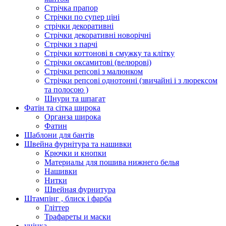
Стрічка прапор
Стрічки по супер ціні
стрічки декоративні
Стрічки декоративні новорічні
Стрічки з парчі
Стрічки коттонові в смужку та клітку
Стрічки оксамитові (велюрові)
Стрічки репсові з малюнком
Стрічки репсові однотонні (звичайні і з люрексом
та полосою )
Шнури та шпагат
Фатін та сітка широка
Органза широка
Фатин
Шаблони для бантів
Швейна фурнітура та нашивки
Крючки и кнопки
Материалы для пошива нижнего белья
Нашивки
Нитки
Швейная фурнитура
Штампінг , блиск і фарба
Гліттер
Трафареты и маски
уцінка