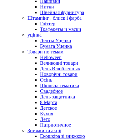
Нашивки
Нитки
Швейная фурнитура
Штампінг , блиск і фарба
Гліттер
Трафареты и маски
уцінка
Ленты Уценка
Бумага Уценка
Товари по темам
Helloween
Великодні товари
День Влюбленных
Новорічні товари
Осінь
Шкільна тематика
Свадебное
День защитника
8 Марта
Детское
Кухня
Лето
Патриотичное
Знижки та акції
Екошкіра зі знижкою