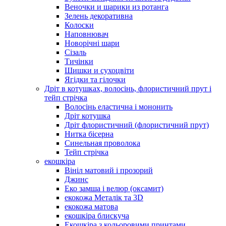
Веночки и шарики из ротанга
Зелень декоративна
Колоски
Наповнювач
Новорічні шари
Сізаль
Тичінки
Шишки и сухоцвіти
Ягідки та гілочки
Дріт в котушках, волосінь, флористичний прут і
тейп стрічка
Волосінь еластична і мононить
Дріт котушка
Дріт флористичний (флористичний прут)
Нитка бісерна
Синельная проволока
Тейп стрічка
екошкіра
Вініл матовий і прозорий
Джинс
Еко замша і велюр (оксамит)
екокожа Металік та 3D
екокожа матова
екошкіра блискуча
Екошкіра з кольоровими принтами