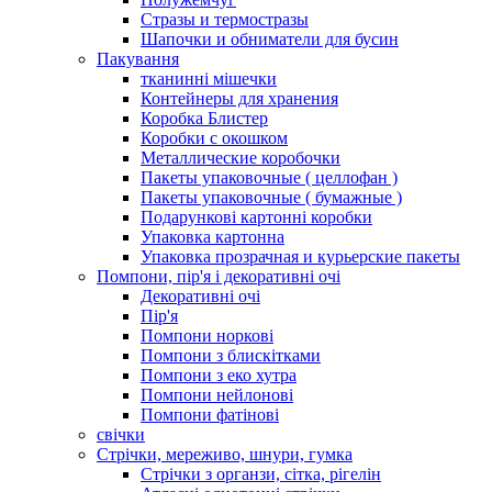
Стразы и термостразы
Шапочки и обниматели для бусин
Пакування
тканинні мішечки
Контейнеры для хранения
Коробка Блистер
Коробки с окошком
Металлические коробочки
Пакеты упаковочные ( целлофан )
Пакеты упаковочные ( бумажные )
Подарункові картонні коробки
Упаковка картонна
Упаковка прозрачная и курьерские пакеты
Помпони, пір'я і декоративні очі
Декоративні очі
Пір'я
Помпони норкові
Помпони з блискітками
Помпони з еко хутра
Помпони нейлонові
Помпони фатінові
свічки
Стрічки, мереживо, шнури, гумка
Стрічки з органзи, сітка, рігелін