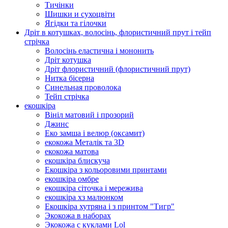
Тичінки
Шишки и сухоцвіти
Ягідки та гілочки
Дріт в котушках, волосінь, флористичний прут і тейп
стрічка
Волосінь еластична і мононить
Дріт котушка
Дріт флористичний (флористичний прут)
Нитка бісерна
Синельная проволока
Тейп стрічка
екошкіра
Вініл матовий і прозорий
Джинс
Еко замша і велюр (оксамит)
екокожа Металік та 3D
екокожа матова
екошкіра блискуча
Екошкіра з кольоровими принтами
екошкіра омбре
екошкіра сіточка і мережива
екошкіра хз малюнком
Екошкіра хутряна і з принтом "Тигр"
Экокожа в наборах
Экокожа с куклами Lol