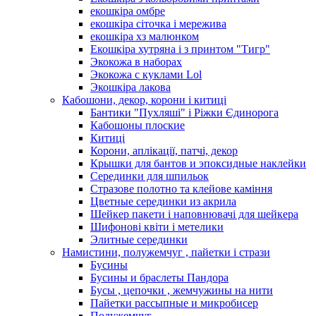
екошкіра омбре
екошкіра сіточка і мережива
екошкіра хз малюнком
Екошкіра хутряна і з принтом "Тигр"
Экокожа в наборах
Экокожа с куклами Lol
Экошкiра лакова
Кабошони, декор, корони і китиці
Бантики "Пухляші" і Ріжки Єдинорога
Кабошоны плоские
Китиці
Корони, аплікації, патчі, декор
Крышки для бантов и эпоксидные наклейки
Серединки для шпильок
Стразове полотно та клейове каміння
Цветные серединки из акрила
Шейкер пакети і наповнювачі для шейкера
Шифонові квіти і метелики
Элитные серединки
Намистини, полужемчуг , пайетки і стрази
Бусины
Бусины и браслеты Пандора
Бусы , цепочки , жемчужины на нити
Пайетки рассыпные и микробисер
Полужемчуг