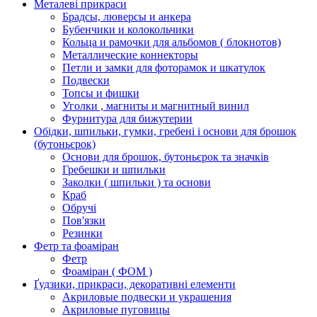
Металеві прикраси
Брадсы, люверсы и анкера
Бубенчики и колокольчики
Кольца и рамочки для альбомов ( блокнотов)
Металлические коннекторы
Петли и замки для фоторамок и шкатулок
Подвески
Топсы и фишки
Уголки , магниты и магнитный винил
Фурнитура для бижутерии
Обідки, шпильки, гумки, гребені і основи для брошок
(бутоньєрок)
Основи для брошок, бутоньєрок та значків
Гребешки и шпильки
Заколки ( шпильки ) та основи
Краб
Обручі
Пов'язки
Резинки
Фетр та фоаміран
Фетр
Фоаміран ( ФОМ )
Ґудзики, прикраси, декоративні елементи
Акриловые подвески и украшения
Акриловые пуговицы