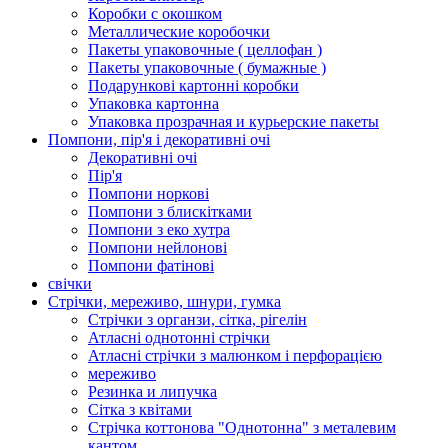
Коробки с окошком
Металлические коробочки
Пакеты упаковочные ( целлофан )
Пакеты упаковочные ( бумажные )
Подарункові картонні коробки
Упаковка картонна
Упаковка прозрачная и курьерские пакеты
Помпони, пір'я і декоративні очі
Декоративні очі
Пір'я
Помпони норкові
Помпони з блискітками
Помпони з еко хутра
Помпони нейлонові
Помпони фатінові
свічки
Стрічки, мереживо, шнури, гумка
Стрічки з органзи, сітка, рігелін
Атласні однотонні стрічки
Атласні стрічки з малюнком і перфорацією
мереживо
Резинка и липучка
Сітка з квітами
Стрічка коттонова "Однотонна" з металевим
кантом