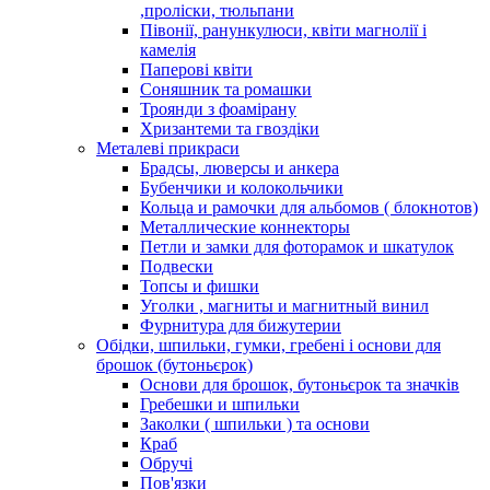
,проліски, тюльпани
Півонії, ранункулюси, квіти магнолії і
камелія
Паперові квіти
Соняшник та ромашки
Троянди з фоамірану
Хризантеми та гвоздіки
Металеві прикраси
Брадсы, люверсы и анкера
Бубенчики и колокольчики
Кольца и рамочки для альбомов ( блокнотов)
Металлические коннекторы
Петли и замки для фоторамок и шкатулок
Подвески
Топсы и фишки
Уголки , магниты и магнитный винил
Фурнитура для бижутерии
Обідки, шпильки, гумки, гребені і основи для
брошок (бутоньєрок)
Основи для брошок, бутоньєрок та значків
Гребешки и шпильки
Заколки ( шпильки ) та основи
Краб
Обручі
Пов'язки