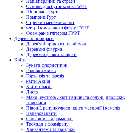
Напівперлини та стрази
Основи для бутоньєрок ГУРТ
Пінопласт Гурт
Помпони Гурт
Стрічки і мереживо опт
Фетр і кружечки з фетру ГУРТ
Фоаміран з глітером ГУРТ
Дерев'яні прикраси
Дерев'яні прикраси на ліпучці
Дерев'яні фігурки
Дерев'яні фішки та бірки
Квіти
Букети флористичні
Головки квітів
Гортензія та фрезія
квіти Акція
Квіти пласкі
Листя
Маки, еустома , квіти вишні та яблуні ,проліски,
тюльпани
Півонії, ранункулюси, квіти магнолії і камелія
Паперові квіти
Соняшник та ромашки
Троянди з фоамірану
Хризантеми та гвоздіки