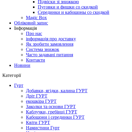
Підвіски зі знижкою
Пуговки и фишки со скидкой
Серединки и кабошоны со скидкой
Magic Box
Обліковий запис
Інформація
Про нас
інформація про доставку
Як зробити замовлення
Система знижок
Часто задавані питання
Контакти
Новини
Категорії
Гурт
Добавки, ягідки, калина ГУРТ
Дріт ГУРТ
екошкіра ГУРТ
Заколки та основи ГУРТ
Каблучки, гребінці ГУРТ
Кабошони і серединки ГУРТ
Квіти ГУРТ
Намистини Гурт