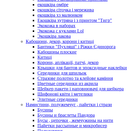
екошкіра омбре
екошкіра сіточка і мережива
екошкіра хз малюнком
Екошкіра хутряна і з принтом "Тигр"
Экокожа в наборах
Экокожа с куклами Lol
Экошкiра лакова
Кабошони, декор, корони і китиці
Бантики "Пухляші" і Ріжки Єдинорога
Кабошоны плоские
Китиці
Корони, аплікації, патчі, декор
Крышки для бантов и эпоксидные наклейки
Серединки для шпильок
Стразове полотно та клейове каміння
Цветные серединки из акрила
Шейкер пакети і наповнювачі для шейкера
Шифонові квіти і метелики
Элитные серединки
Намистини, полужемчуг , пайетки і стрази
Бусины
Бусины и браслеты Пандора
Бусы , цепочки , жемчужины на нити
Пайетки рассыпные и микробисер
Полужемчуг