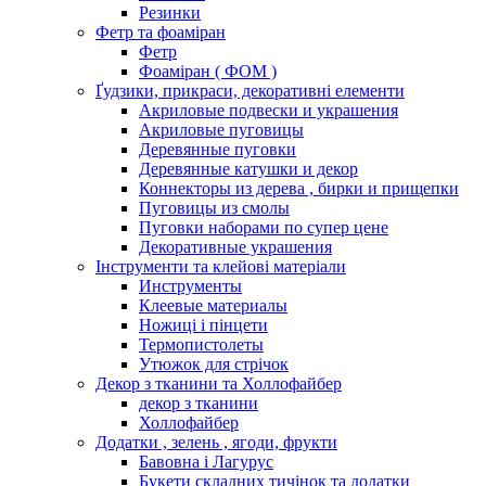
Резинки
Фетр та фоаміран
Фетр
Фоаміран ( ФОМ )
Ґудзики, прикраси, декоративні елементи
Акриловые подвески и украшения
Акриловые пуговицы
Деревянные пуговки
Деревянные катушки и декор
Коннекторы из дерева , бирки и прищепки
Пуговицы из смолы
Пуговки наборами по супер цене
Декоративные украшения
Інструменти та клейові матеріали
Инструменты
Клеевые материалы
Ножиці і пінцети
Термопистолеты
Утюжок для стрічок
Декор з тканини та Холлофайбер
декор з тканини
Холлофайбер
Додатки , зелень , ягоди, фрукти
Бавовна і Лагурус
Букети складних тичінок та додатки