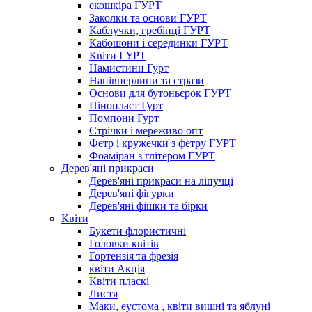
екошкіра ГУРТ
Заколки та основи ГУРТ
Каблучки, гребінці ГУРТ
Кабошони і серединки ГУРТ
Квіти ГУРТ
Намистини Гурт
Напівперлини та стрази
Основи для бутоньєрок ГУРТ
Пінопласт Гурт
Помпони Гурт
Стрічки і мереживо опт
Фетр і кружечки з фетру ГУРТ
Фоаміран з глітером ГУРТ
Дерев'яні прикраси
Дерев'яні прикраси на ліпучці
Дерев'яні фігурки
Дерев'яні фішки та бірки
Квіти
Букети флористичні
Головки квітів
Гортензія та фрезія
квіти Акція
Квіти пласкі
Листя
Маки, еустома , квіти вишні та яблуні