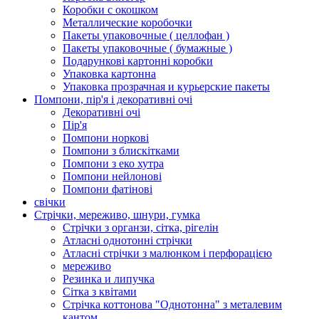
Коробки с окошком
Металлические коробочки
Пакеты упаковочные ( целлофан )
Пакеты упаковочные ( бумажные )
Подарункові картонні коробки
Упаковка картонна
Упаковка прозрачная и курьерские пакеты
Помпони, пір'я і декоративні очі
Декоративні очі
Пір'я
Помпони норкові
Помпони з блискітками
Помпони з еко хутра
Помпони нейлонові
Помпони фатінові
свічки
Стрічки, мереживо, шнури, гумка
Стрічки з органзи, сітка, рігелін
Атласні однотонні стрічки
Атласні стрічки з малюнком і перфорацією
мереживо
Резинка и липучка
Сітка з квітами
Стрічка коттонова "Однотонна" з металевим
кантом