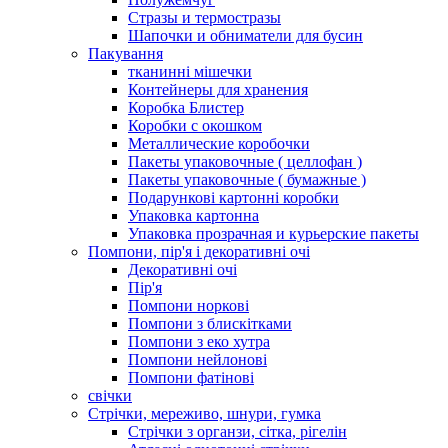
Стразы и термостразы
Шапочки и обниматели для бусин
Пакування
тканинні мішечки
Контейнеры для хранения
Коробка Блистер
Коробки с окошком
Металлические коробочки
Пакеты упаковочные ( целлофан )
Пакеты упаковочные ( бумажные )
Подарункові картонні коробки
Упаковка картонна
Упаковка прозрачная и курьерские пакеты
Помпони, пір'я і декоративні очі
Декоративні очі
Пір'я
Помпони норкові
Помпони з блискітками
Помпони з еко хутра
Помпони нейлонові
Помпони фатінові
свічки
Стрічки, мереживо, шнури, гумка
Стрічки з органзи, сітка, рігелін