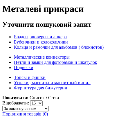
Металеві прикраси
Уточнити пошуковий запит
Брадсы, люверсы и анкера
Бубенчики и колокольчики
Кольца и рамочки для альбомов ( блокнотов)
Металлические коннекторы
Петли и замки для фоторамок и шкатулок
Подвески
Топсы и фишки
Уголки , магниты и магнитный винил
Фурнитура для бижутерии
Показувати:
Список
/
Сітка
Відображати:
Порівняння товарів (0)