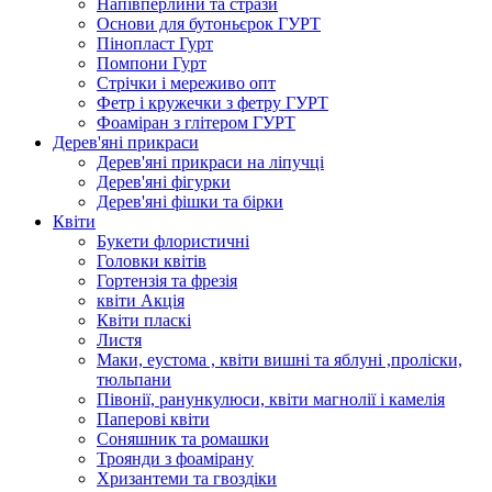
Напівперлини та стрази
Основи для бутоньєрок ГУРТ
Пінопласт Гурт
Помпони Гурт
Стрічки і мереживо опт
Фетр і кружечки з фетру ГУРТ
Фоаміран з глітером ГУРТ
Дерев'яні прикраси
Дерев'яні прикраси на ліпучці
Дерев'яні фігурки
Дерев'яні фішки та бірки
Квіти
Букети флористичні
Головки квітів
Гортензія та фрезія
квіти Акція
Квіти пласкі
Листя
Маки, еустома , квіти вишні та яблуні ,проліски,
тюльпани
Півонії, ранункулюси, квіти магнолії і камелія
Паперові квіти
Соняшник та ромашки
Троянди з фоамірану
Хризантеми та гвоздіки