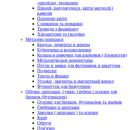
,проліски, тюльпани
Півонії, ранункулюси, квіти магнолії і
камелія
Паперові квіти
Соняшник та ромашки
Троянди з фоамірану
Хризантеми та гвоздіки
Металеві прикраси
Брадсы, люверсы и анкера
Бубенчики и колокольчики
Кольца и рамочки для альбомов ( блокнотов)
Металлические коннекторы
Петли и замки для фоторамок и шкатулок
Подвески
Топсы и фишки
Уголки , магниты и магнитный винил
Фурнитура для бижутерии
Обідки, шпильки, гумки, гребені і основи для
брошок (бутоньєрок)
Основи для брошок, бутоньєрок та значків
Гребешки и шпильки
Заколки ( шпильки ) та основи
Краб
Обручі
Пов'язки