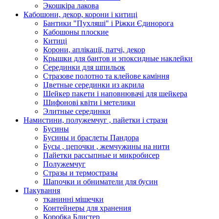
Экошкiра лакова
Кабошони, декор, корони і китиці
Бантики "Пухляші" і Ріжки Єдинорога
Кабошоны плоские
Китиці
Корони, аплікації, патчі, декор
Крышки для бантов и эпоксидные наклейки
Серединки для шпильок
Стразове полотно та клейове каміння
Цветные серединки из акрила
Шейкер пакети і наповнювачі для шейкера
Шифонові квіти і метелики
Элитные серединки
Намистини, полужемчуг , пайетки і стрази
Бусины
Бусины и браслеты Пандора
Бусы , цепочки , жемчужины на нити
Пайетки рассыпные и микробисер
Полужемчуг
Стразы и термостразы
Шапочки и обниматели для бусин
Пакування
тканинні мішечки
Контейнеры для хранения
Коробка Блистер