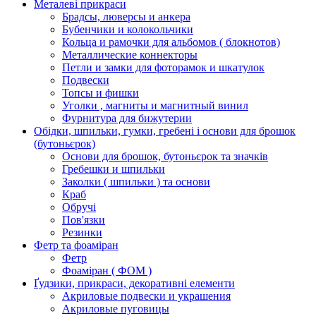
Металеві прикраси
Брадсы, люверсы и анкера
Бубенчики и колокольчики
Кольца и рамочки для альбомов ( блокнотов)
Металлические коннекторы
Петли и замки для фоторамок и шкатулок
Подвески
Топсы и фишки
Уголки , магниты и магнитный винил
Фурнитура для бижутерии
Обідки, шпильки, гумки, гребені і основи для брошок
(бутоньєрок)
Основи для брошок, бутоньєрок та значків
Гребешки и шпильки
Заколки ( шпильки ) та основи
Краб
Обручі
Пов'язки
Резинки
Фетр та фоаміран
Фетр
Фоаміран ( ФОМ )
Ґудзики, прикраси, декоративні елементи
Акриловые подвески и украшения
Акриловые пуговицы