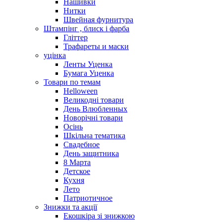
Нашивки
Нитки
Швейная фурнитура
Штампінг , блиск і фарба
Гліттер
Трафареты и маски
уцінка
Ленты Уценка
Бумага Уценка
Товари по темам
Helloween
Великодні товари
День Влюбленных
Новорічні товари
Осінь
Шкільна тематика
Свадебное
День защитника
8 Марта
Детское
Кухня
Лето
Патриотичное
Знижки та акції
Екошкіра зі знижкою