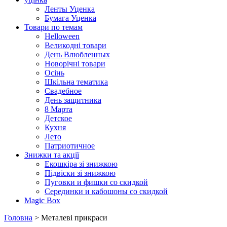
Ленты Уценка
Бумага Уценка
Товари по темам
Helloween
Великодні товари
День Влюбленных
Новорічні товари
Осінь
Шкільна тематика
Свадебное
День защитника
8 Марта
Детское
Кухня
Лето
Патриотичное
Знижки та акції
Екошкіра зі знижкою
Підвіски зі знижкою
Пуговки и фишки со скидкой
Серединки и кабошоны со скидкой
Magic Box
Головна
> Металеві прикраси