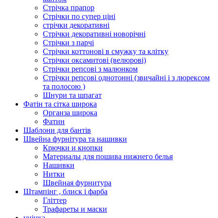
Стрічка прапор
Стрічки по супер ціні
стрічки декоративні
Стрічки декоративні новорічні
Стрічки з парчі
Стрічки коттонові в смужку та клітку
Стрічки оксамитові (велюрові)
Стрічки репсові з малюнком
Стрічки репсові однотонні (звичайні і з люрексом
та полосою )
Шнури та шпагат
Фатін та сітка широка
Органза широка
Фатин
Шаблони для бантів
Швейна фурнітура та нашивки
Крючки и кнопки
Материалы для пошива нижнего белья
Нашивки
Нитки
Швейная фурнитура
Штампінг , блиск і фарба
Гліттер
Трафареты и маски
уцінка