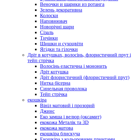
Веночки и шарики из ротанга
Зелень декоративна
Колоски
Наповнювач
Новорічні шари
Сізаль
Тичінки
Шишки и сухоцвіти
Ягідки та гілочки
Дріт в котушках, волосінь, флористичний прут і
тейп стрічка
Волосінь еластична і мононить
Дріт котушка
Дріт флористичний (флористичний прут)
Нитка бісерна
Синельная проволока
Тейп стрічка
екошкіра
Вініл матовий і прозорий
Джинс
Еко замша і велюр (оксамит)
екокожа Металік та 3D
екокожа матова
екошкіра блискуча
Екошкіра з кольоровими принтами