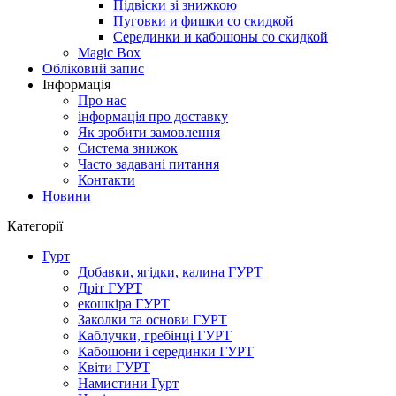
Підвіски зі знижкою
Пуговки и фишки со скидкой
Серединки и кабошоны со скидкой
Magic Box
Обліковий запис
Інформація
Про нас
інформація про доставку
Як зробити замовлення
Система знижок
Часто задавані питання
Контакти
Новини
Категорії
Гурт
Добавки, ягідки, калина ГУРТ
Дріт ГУРТ
екошкіра ГУРТ
Заколки та основи ГУРТ
Каблучки, гребінці ГУРТ
Кабошони і серединки ГУРТ
Квіти ГУРТ
Намистини Гурт