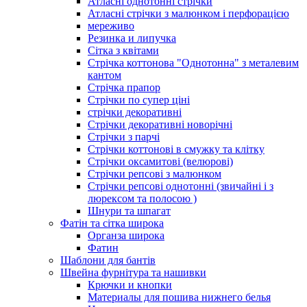
Атласні однотонні стрічки
Атласні стрічки з малюнком і перфорацією
мереживо
Резинка и липучка
Сітка з квітами
Стрічка коттонова "Однотонна" з металевим
кантом
Стрічка прапор
Стрічки по супер ціні
стрічки декоративні
Стрічки декоративні новорічні
Стрічки з парчі
Стрічки коттонові в смужку та клітку
Стрічки оксамитові (велюрові)
Стрічки репсові з малюнком
Стрічки репсові однотонні (звичайні і з
люрексом та полосою )
Шнури та шпагат
Фатін та сітка широка
Органза широка
Фатин
Шаблони для бантів
Швейна фурнітура та нашивки
Крючки и кнопки
Материалы для пошива нижнего белья