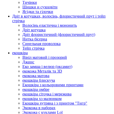
Тичінки
Шишки и сухоцвіти
Ягідки та гілочки
Дріт в котушках, волосінь, флористичний прут і тейп
стрічка
Волосінь еластична і мононить
Дріт котушка
Дріт флористичний (флористичний прут)
Нитка бісерна
Синельная проволока
Тейп стрічка
екошкіра
Вініл матовий і прозорий
Джинс
Еко замша і велюр (оксамит)
екокожа Металік та 3D
екокожа матова
екошкіра блискуча
Екошкіра з кольоровими принтами
екошкіра омбре
екошкіра сіточка і мережива
екошкіра хз малюнком
Екошкіра хутряна і з принтом "Тигр"
Экокожа в наборах
Экокожа с куклами Lol