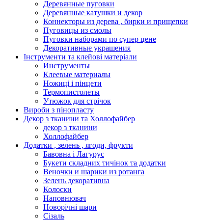
Деревянные пуговки
Деревянные катушки и декор
Коннекторы из дерева , бирки и прищепки
Пуговицы из смолы
Пуговки наборами по супер цене
Декоративные украшения
Інструменти та клейові матеріали
Инструменты
Клеевые материалы
Ножиці і пінцети
Термопистолеты
Утюжок для стрічок
Вироби з пінопласту
Декор з тканини та Холлофайбер
декор з тканини
Холлофайбер
Додатки , зелень , ягоди, фрукти
Бавовна і Лагурус
Букети складних тичінок та додатки
Веночки и шарики из ротанга
Зелень декоративна
Колоски
Наповнювач
Новорічні шари
Сізаль