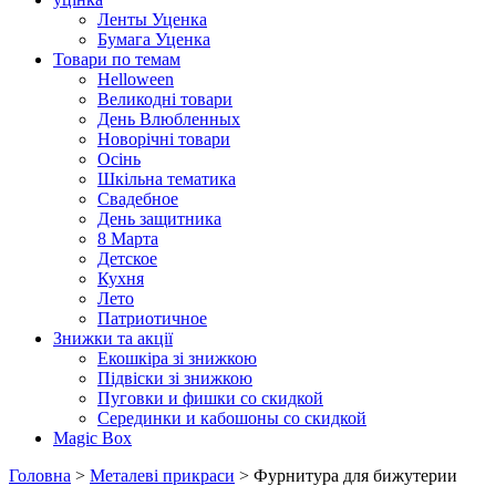
Ленты Уценка
Бумага Уценка
Товари по темам
Helloween
Великодні товари
День Влюбленных
Новорічні товари
Осінь
Шкільна тематика
Свадебное
День защитника
8 Марта
Детское
Кухня
Лето
Патриотичное
Знижки та акції
Екошкіра зі знижкою
Підвіски зі знижкою
Пуговки и фишки со скидкой
Серединки и кабошоны со скидкой
Magic Box
Головна
>
Металеві прикраси
> Фурнитура для бижутерии