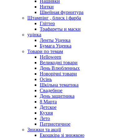
Нашивки
Нитки
Швейная фурнитура
Штампінг , блиск і фарба
Гліттер
Трафареты и маски
уцінка
Ленты Уценка
Бумага Уценка
Товари по темам
Helloween
Великодні товари
День Влюбленных
Новорічні товари
Осінь
Шкільна тематика
Свадебное
День защитника
8 Марта
Детское
Кухня
Лето
Патриотичное
Знижки та акції
Екошкіра зі знижкою