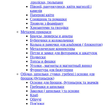
,проліски, тюльпани
Півонії, ранункулюси, квіти магнолії і
камелія
Паперові квіти
Соняшник та ромашки
Троянди з фоамірану
Хризантеми та гвоздіки
Металеві прикраси
Брадсы, люверсы и анкера
Бубенчики и колокольчики
Кольца и рамочки для альбомов ( блокнотов)
Металлические коннекторы
Петли и замки для фоторамок и шкатулок
Подвески
Топсы и фишки
Уголки , магниты и магнитный винил
Фурнитура для бижутерии
Обідки, шпильки, гумки, гребені і основи для
брошок (бутоньєрок)
Основи для брошок, бутоньєрок та значків
Гребешки и шпильки
Заколки ( шпильки ) та основи
Краб
Обручі
Пов'язки