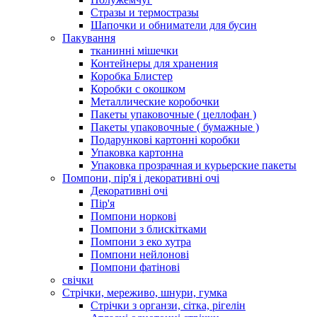
Стразы и термостразы
Шапочки и обниматели для бусин
Пакування
тканинні мішечки
Контейнеры для хранения
Коробка Блистер
Коробки с окошком
Металлические коробочки
Пакеты упаковочные ( целлофан )
Пакеты упаковочные ( бумажные )
Подарункові картонні коробки
Упаковка картонна
Упаковка прозрачная и курьерские пакеты
Помпони, пір'я і декоративні очі
Декоративні очі
Пір'я
Помпони норкові
Помпони з блискітками
Помпони з еко хутра
Помпони нейлонові
Помпони фатінові
свічки
Стрічки, мереживо, шнури, гумка
Стрічки з органзи, сітка, рігелін