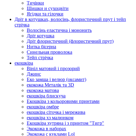
Тичінки
Шишки и сухоцвіти
Ягідки та гілочки
Дріт в котушках, волосінь, флористичний прут і тейп
стрічка
Волосінь еластична і мононить
Дріт котушка
Дріт флористичний (флористичний прут)
Нитка бісерна
Синельная проволока
Тейп стрічка
екошкіра
Вініл матовий і прозорий
Джинс
Еко замша і велюр (оксамит)
екокожа Металік та 3D
екокожа матова
екошкіра блискуча
Екошкіра з кольоровими принтами
екошкіра омбре
екошкіра сіточка і мережива
екошкіра хз малюнком
Екошкіра хутряна і з принтом "Тигр"
Экокожа в наборах
Экокожа с куклами Lol