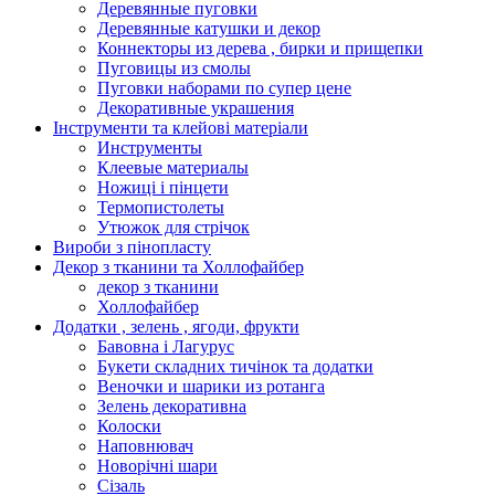
Деревянные пуговки
Деревянные катушки и декор
Коннекторы из дерева , бирки и прищепки
Пуговицы из смолы
Пуговки наборами по супер цене
Декоративные украшения
Інструменти та клейові матеріали
Инструменты
Клеевые материалы
Ножиці і пінцети
Термопистолеты
Утюжок для стрічок
Вироби з пінопласту
Декор з тканини та Холлофайбер
декор з тканини
Холлофайбер
Додатки , зелень , ягоди, фрукти
Бавовна і Лагурус
Букети складних тичінок та додатки
Веночки и шарики из ротанга
Зелень декоративна
Колоски
Наповнювач
Новорічні шари
Сізаль