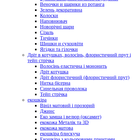
Веночки и шарики из ротанга
Зелень декоративна
Колоски
Наповнювач
Новорічні шари
Сізаль
Тичінки
Шишки и сухоцвіти
Ягідки та гілочки
Дріт в котушках, волосінь, флористичний прут і
тейп стрічка
Волосінь еластична і мононить
Дріт котушка
Дріт флористичний (флористичний прут)
Нитка бісерна
Синельная проволока
Тейп стрічка
екошкіра
Вініл матовий і прозорий
Джинс
Еко замша і велюр (оксамит)
екокожа Металік та 3D
екокожа матова
екошкіра блискуча
Екошкіра з кольоровими принтами