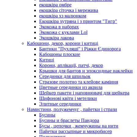
екошкіра омбре
екошкіра сіточка і мережива
екошкіра хз малюнком
Екошкіра хутряна і з принтом "Тигр"
Экокожа в наборах
Экокожа с куклами Lol
Экошкiра лакова
Кабошони, декор, корони і китиці
Бантики "Пухляші" і Ріжки Єдинорога
Кабошоны плоские
Китиці
Корони, аплікації, патчі, декор
Крышки для бантов и эпоксидные наклейки
Серединки для шпильок
Стразове полотно та клейове каміння
Цветные серединки из акрила
Шейкер пакети і наповнювачі для шейкера
Шифонові квіти і метелики
Элитные серединки
Намистини, полужемчуг , пайетки і стрази
Бусины
Бусины и браслеты Пандора
Бусы , цепочки , жемчужины на нити
Пайетки рассыпные и микробисер
Полужемчуг