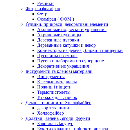
Резинки
Фетр та фоаміран
Фетр
Фоаміран ( ФОМ )
Ґудзики, прикраси, декоративні елементи
Акриловые подвески и украшения
Акриловые пуговицы
Деревянные пуговки
Деревянные катушки и декор
Коннекторы из дерева , бирки и прищепки
Пуговицы из смолы
Пуговки наборами по супер цене
Декоративные украшения
Інструменти та клейові матеріали
Инструменты
Клеевые материалы
Ножиці і пінцети
Термопистолеты
Утюжок для стрічок
Декор з тканини та Холлофайбер
декор з тканини
Холлофайбер
Додатки , зелень , ягоди, фрукти
Бавовна і Лагурус
Букети складних тичінок та додатки