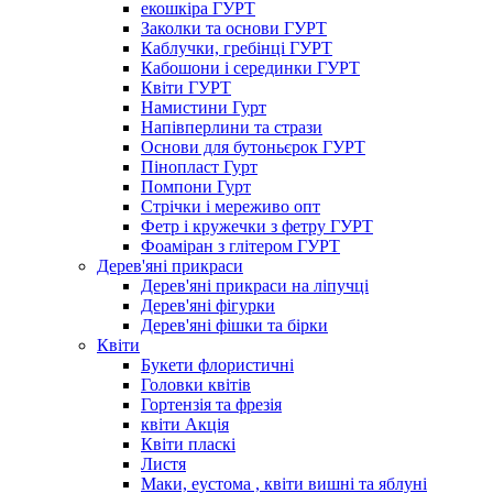
екошкіра ГУРТ
Заколки та основи ГУРТ
Каблучки, гребінці ГУРТ
Кабошони і серединки ГУРТ
Квіти ГУРТ
Намистини Гурт
Напівперлини та стрази
Основи для бутоньєрок ГУРТ
Пінопласт Гурт
Помпони Гурт
Стрічки і мереживо опт
Фетр і кружечки з фетру ГУРТ
Фоаміран з глітером ГУРТ
Дерев'яні прикраси
Дерев'яні прикраси на ліпучці
Дерев'яні фігурки
Дерев'яні фішки та бірки
Квіти
Букети флористичні
Головки квітів
Гортензія та фрезія
квіти Акція
Квіти пласкі
Листя
Маки, еустома , квіти вишні та яблуні