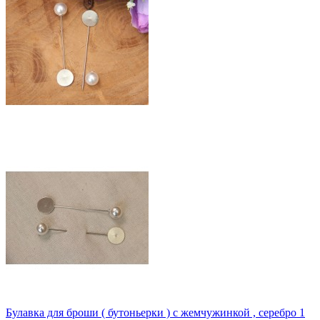
Булавка для броши ( бутоньерки ) с жемчужинкой , серебро 1