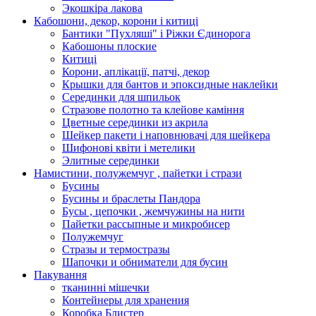
Экошкiра лакова
Кабошони, декор, корони і китиці
Бантики "Пухляші" і Ріжки Єдинорога
Кабошоны плоские
Китиці
Корони, аплікації, патчі, декор
Крышки для бантов и эпоксидные наклейки
Серединки для шпильок
Стразове полотно та клейове каміння
Цветные серединки из акрила
Шейкер пакети і наповнювачі для шейкера
Шифонові квіти і метелики
Элитные серединки
Намистини, полужемчуг , пайетки і стрази
Бусины
Бусины и браслеты Пандора
Бусы , цепочки , жемчужины на нити
Пайетки рассыпные и микробисер
Полужемчуг
Стразы и термостразы
Шапочки и обниматели для бусин
Пакування
тканинні мішечки
Контейнеры для хранения
Коробка Блистер