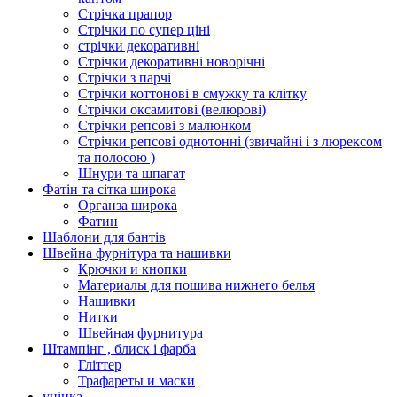
Стрічка прапор
Стрічки по супер ціні
стрічки декоративні
Стрічки декоративні новорічні
Стрічки з парчі
Стрічки коттонові в смужку та клітку
Стрічки оксамитові (велюрові)
Стрічки репсові з малюнком
Стрічки репсові однотонні (звичайні і з люрексом
та полосою )
Шнури та шпагат
Фатін та сітка широка
Органза широка
Фатин
Шаблони для бантів
Швейна фурнітура та нашивки
Крючки и кнопки
Материалы для пошива нижнего белья
Нашивки
Нитки
Швейная фурнитура
Штампінг , блиск і фарба
Гліттер
Трафареты и маски
уцінка