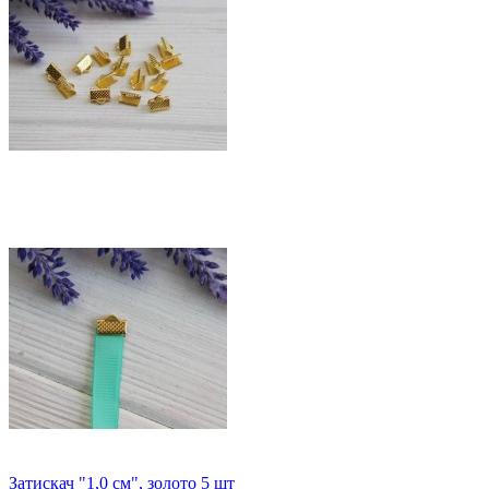
Затискач "1,0 см", золото 5 шт