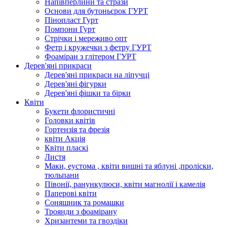
Напівперлини та стрази
Основи для бутоньєрок ГУРТ
Пінопласт Гурт
Помпони Гурт
Стрічки і мереживо опт
Фетр і кружечки з фетру ГУРТ
Фоаміран з глітером ГУРТ
Дерев'яні прикраси
Дерев'яні прикраси на ліпучці
Дерев'яні фігурки
Дерев'яні фішки та бірки
Квіти
Букети флористичні
Головки квітів
Гортензія та фрезія
квіти Акція
Квіти пласкі
Листя
Маки, еустома , квіти вишні та яблуні ,проліски,
тюльпани
Півонії, ранункулюси, квіти магнолії і камелія
Паперові квіти
Соняшник та ромашки
Троянди з фоамірану
Хризантеми та гвоздіки