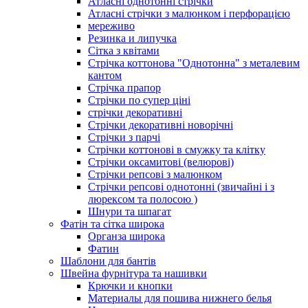
Атласні однотонні стрічки
Атласні стрічки з малюнком і перфорацією
мереживо
Резинка и липучка
Сітка з квітами
Стрічка коттонова "Однотонна" з металевим
кантом
Стрічка прапор
Стрічки по супер ціні
стрічки декоративні
Стрічки декоративні новорічні
Стрічки з парчі
Стрічки коттонові в смужку та клітку
Стрічки оксамитові (велюрові)
Стрічки репсові з малюнком
Стрічки репсові однотонні (звичайні і з
люрексом та полосою )
Шнури та шпагат
Фатін та сітка широка
Органза широка
Фатин
Шаблони для бантів
Швейна фурнітура та нашивки
Крючки и кнопки
Материалы для пошива нижнего белья