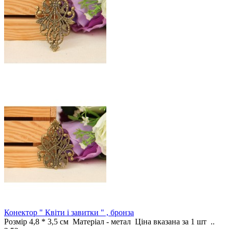
Конектор " Квіти і завитки " , бронза
Розмір 4,8 * 3,5 см Матеріал - метал Ціна вказана за 1 шт ..