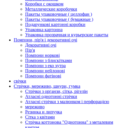
Коробки с окошком
Металлические коробочки
Пакеты упаковочные ( целлофан )
Пакеты упаковочные ( бумажные )
Подарункові картонні коробки
Упаковка картонна
Упаковка прозрачная и курьерские пакеты
Помпони, пір'я і декоративні очі
Декоративні очі
Пір'я
Помпони норкові
Помпони з блискітками
Помпони з еко хутра
Помпони нейлонові
Помпони фатінові
свічки
Стрічки, мереживо, шнури, гумка
Стрічки з органзи, сітка, рігелін
Атласні однотонні стрічки
Атласні стрічки з малюнком і перфорацією
мереживо
Резинка и липучка
Сітка з квітами
Стрічка коттонова "Однотонна" з металевим
кантом