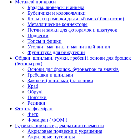
Металеві прикраси
Брадсы, люверсы и анкера
Бубенчики и колокольчики
Кольца и рамочки для альбомов ( блокнотов)
Металлические коннекторы
Петли и замки для фоторамок и шкатулок
Подвески
Топсы и фишки
Уголки , магниты и магнитный винил
Фурнитура для бижутерии
Обідки, шпильки, гумки, гребені і основи для брошок
(бутоньєрок)
Основи для брошок, бутоньєрок та значків
Гребешки и шпильки
Заколки ( шпильки ) та основи
Краб
Обручі
Пов'язки
Резинки
Фетр та фоаміран
Фетр
Фоаміран ( ФОМ )
Ґудзики, прикраси, декоративні елементи
Акриловые подвески и украшения
Акриловые пуговицы