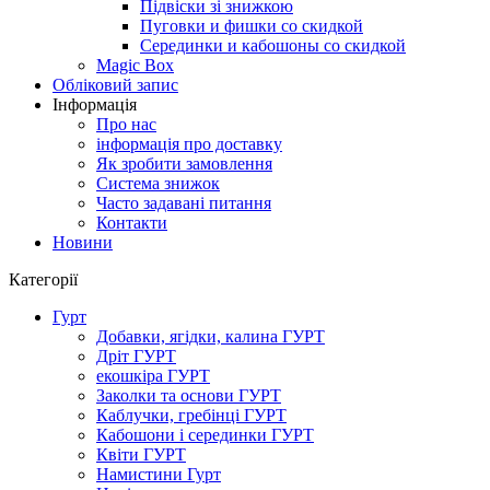
Підвіски зі знижкою
Пуговки и фишки со скидкой
Серединки и кабошоны со скидкой
Magic Box
Обліковий запис
Інформація
Про нас
інформація про доставку
Як зробити замовлення
Система знижок
Часто задавані питання
Контакти
Новини
Категорії
Гурт
Добавки, ягідки, калина ГУРТ
Дріт ГУРТ
екошкіра ГУРТ
Заколки та основи ГУРТ
Каблучки, гребінці ГУРТ
Кабошони і серединки ГУРТ
Квіти ГУРТ
Намистини Гурт