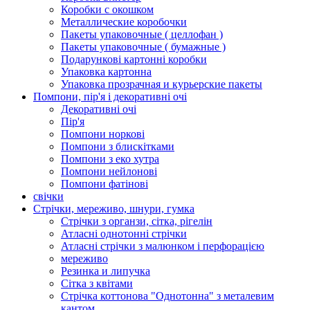
Коробки с окошком
Металлические коробочки
Пакеты упаковочные ( целлофан )
Пакеты упаковочные ( бумажные )
Подарункові картонні коробки
Упаковка картонна
Упаковка прозрачная и курьерские пакеты
Помпони, пір'я і декоративні очі
Декоративні очі
Пір'я
Помпони норкові
Помпони з блискітками
Помпони з еко хутра
Помпони нейлонові
Помпони фатінові
свічки
Стрічки, мереживо, шнури, гумка
Стрічки з органзи, сітка, рігелін
Атласні однотонні стрічки
Атласні стрічки з малюнком і перфорацією
мереживо
Резинка и липучка
Сітка з квітами
Стрічка коттонова "Однотонна" з металевим
кантом