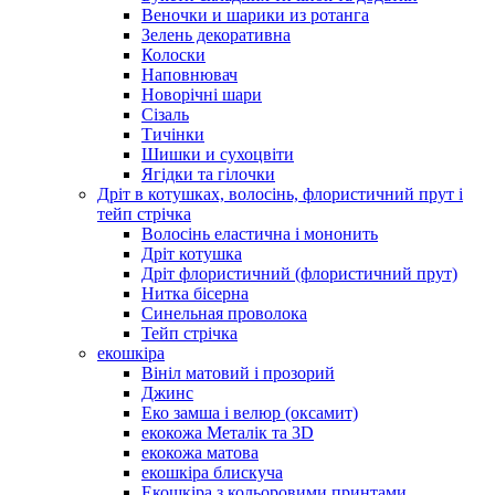
Веночки и шарики из ротанга
Зелень декоративна
Колоски
Наповнювач
Новорічні шари
Сізаль
Тичінки
Шишки и сухоцвіти
Ягідки та гілочки
Дріт в котушках, волосінь, флористичний прут і
тейп стрічка
Волосінь еластична і мононить
Дріт котушка
Дріт флористичний (флористичний прут)
Нитка бісерна
Синельная проволока
Тейп стрічка
екошкіра
Вініл матовий і прозорий
Джинс
Еко замша і велюр (оксамит)
екокожа Металік та 3D
екокожа матова
екошкіра блискуча
Екошкіра з кольоровими принтами