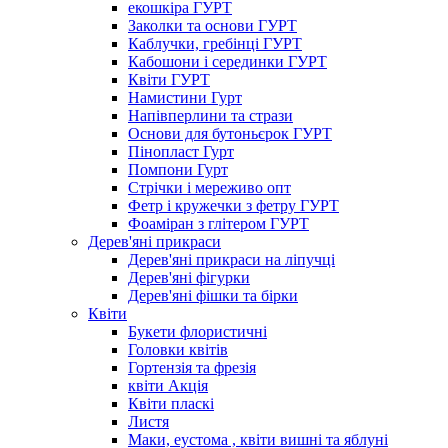
екошкіра ГУРТ
Заколки та основи ГУРТ
Каблучки, гребінці ГУРТ
Кабошони і серединки ГУРТ
Квіти ГУРТ
Намистини Гурт
Напівперлини та стрази
Основи для бутоньєрок ГУРТ
Пінопласт Гурт
Помпони Гурт
Стрічки і мереживо опт
Фетр і кружечки з фетру ГУРТ
Фоаміран з глітером ГУРТ
Дерев'яні прикраси
Дерев'яні прикраси на ліпучці
Дерев'яні фігурки
Дерев'яні фішки та бірки
Квіти
Букети флористичні
Головки квітів
Гортензія та фрезія
квіти Акція
Квіти пласкі
Листя
Маки, еустома , квіти вишні та яблуні