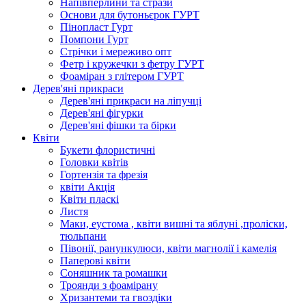
Напівперлини та стрази
Основи для бутоньєрок ГУРТ
Пінопласт Гурт
Помпони Гурт
Стрічки і мереживо опт
Фетр і кружечки з фетру ГУРТ
Фоаміран з глітером ГУРТ
Дерев'яні прикраси
Дерев'яні прикраси на ліпучці
Дерев'яні фігурки
Дерев'яні фішки та бірки
Квіти
Букети флористичні
Головки квітів
Гортензія та фрезія
квіти Акція
Квіти пласкі
Листя
Маки, еустома , квіти вишні та яблуні ,проліски,
тюльпани
Півонії, ранункулюси, квіти магнолії і камелія
Паперові квіти
Соняшник та ромашки
Троянди з фоамірану
Хризантеми та гвоздіки