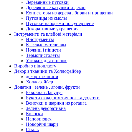
Деревянные пуговки
Деревянные катушки и декор
Коннекторы из дерева , бирки и прищепки
Пуговицы из смолы
Пуговки наборами по супер цене
Декоративные украшения
Інструменти та клейові матеріали
Инструменты
Клеевые материалы
Ножиці і пінцети
Термопистолеты
Утюжок для стрічок
Вироби з пінопласту
Декор з тканини та Холлофайбер
декор з тканини
Холлофайбер
Додатки , зелень , ягоди, фрукти
Бавовна і Лагурус
Букети складних тичінок та додатки
Веночки и шарики из ротанга
Зелень декоративна
Колоски
Наповнювач
Новорічні шари
Сізаль