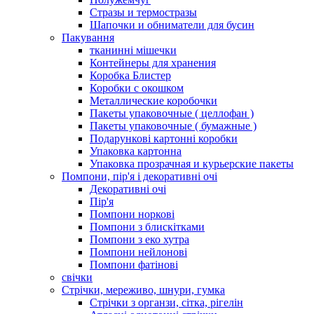
Стразы и термостразы
Шапочки и обниматели для бусин
Пакування
тканинні мішечки
Контейнеры для хранения
Коробка Блистер
Коробки с окошком
Металлические коробочки
Пакеты упаковочные ( целлофан )
Пакеты упаковочные ( бумажные )
Подарункові картонні коробки
Упаковка картонна
Упаковка прозрачная и курьерские пакеты
Помпони, пір'я і декоративні очі
Декоративні очі
Пір'я
Помпони норкові
Помпони з блискітками
Помпони з еко хутра
Помпони нейлонові
Помпони фатінові
свічки
Стрічки, мереживо, шнури, гумка
Стрічки з органзи, сітка, рігелін