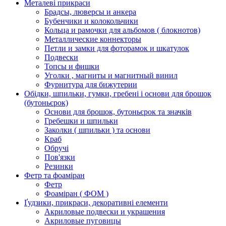
Металеві прикраси
Брадсы, люверсы и анкера
Бубенчики и колокольчики
Кольца и рамочки для альбомов ( блокнотов)
Металлические коннекторы
Петли и замки для фоторамок и шкатулок
Подвески
Топсы и фишки
Уголки , магниты и магнитный винил
Фурнитура для бижутерии
Обідки, шпильки, гумки, гребені і основи для брошок
(бутоньєрок)
Основи для брошок, бутоньєрок та значків
Гребешки и шпильки
Заколки ( шпильки ) та основи
Краб
Обручі
Пов'язки
Резинки
Фетр та фоаміран
Фетр
Фоаміран ( ФОМ )
Ґудзики, прикраси, декоративні елементи
Акриловые подвески и украшения
Акриловые пуговицы