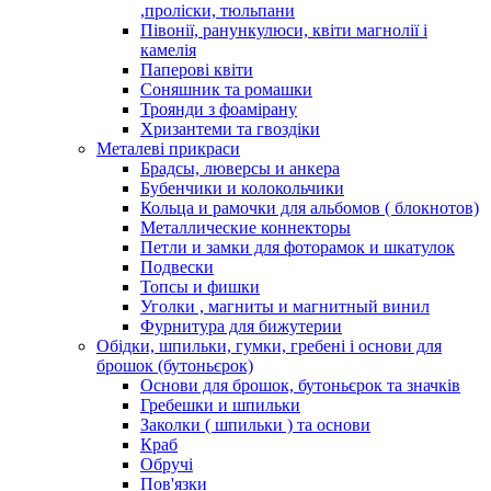
,проліски, тюльпани
Півонії, ранункулюси, квіти магнолії і
камелія
Паперові квіти
Соняшник та ромашки
Троянди з фоамірану
Хризантеми та гвоздіки
Металеві прикраси
Брадсы, люверсы и анкера
Бубенчики и колокольчики
Кольца и рамочки для альбомов ( блокнотов)
Металлические коннекторы
Петли и замки для фоторамок и шкатулок
Подвески
Топсы и фишки
Уголки , магниты и магнитный винил
Фурнитура для бижутерии
Обідки, шпильки, гумки, гребені і основи для
брошок (бутоньєрок)
Основи для брошок, бутоньєрок та значків
Гребешки и шпильки
Заколки ( шпильки ) та основи
Краб
Обручі
Пов'язки