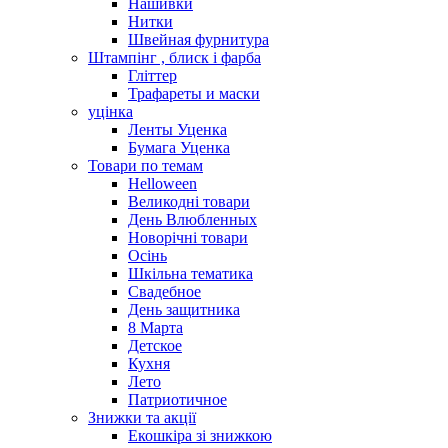
Нашивки
Нитки
Швейная фурнитура
Штампінг , блиск і фарба
Гліттер
Трафареты и маски
уцінка
Ленты Уценка
Бумага Уценка
Товари по темам
Helloween
Великодні товари
День Влюбленных
Новорічні товари
Осінь
Шкільна тематика
Свадебное
День защитника
8 Марта
Детское
Кухня
Лето
Патриотичное
Знижки та акції
Екошкіра зі знижкою