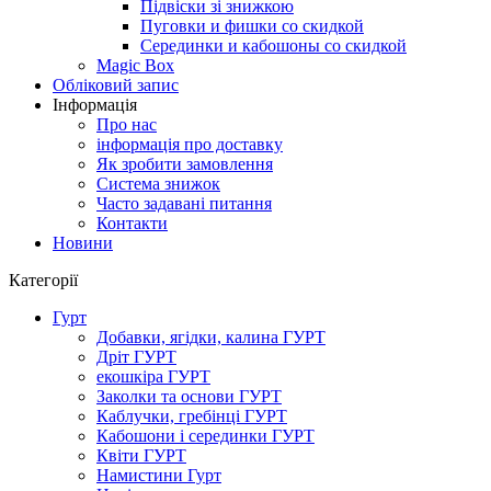
Підвіски зі знижкою
Пуговки и фишки со скидкой
Серединки и кабошоны со скидкой
Magic Box
Обліковий запис
Інформація
Про нас
інформація про доставку
Як зробити замовлення
Система знижок
Часто задавані питання
Контакти
Новини
Категорії
Гурт
Добавки, ягідки, калина ГУРТ
Дріт ГУРТ
екошкіра ГУРТ
Заколки та основи ГУРТ
Каблучки, гребінці ГУРТ
Кабошони і серединки ГУРТ
Квіти ГУРТ
Намистини Гурт