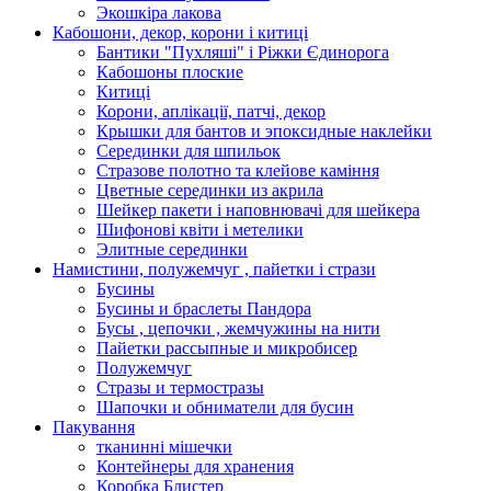
Экошкiра лакова
Кабошони, декор, корони і китиці
Бантики "Пухляші" і Ріжки Єдинорога
Кабошоны плоские
Китиці
Корони, аплікації, патчі, декор
Крышки для бантов и эпоксидные наклейки
Серединки для шпильок
Стразове полотно та клейове каміння
Цветные серединки из акрила
Шейкер пакети і наповнювачі для шейкера
Шифонові квіти і метелики
Элитные серединки
Намистини, полужемчуг , пайетки і стрази
Бусины
Бусины и браслеты Пандора
Бусы , цепочки , жемчужины на нити
Пайетки рассыпные и микробисер
Полужемчуг
Стразы и термостразы
Шапочки и обниматели для бусин
Пакування
тканинні мішечки
Контейнеры для хранения
Коробка Блистер