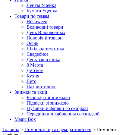
Ленты Уценка
Бумага Уценка
Товари по темам
Helloween
Великодні товари
День Влюбленных
Новорічні товари
Осінь
Шкільна тематика
Свадебное
День защитника
8 Марта
Детское
Кухня
Лето
Патриотичное
Знижки та акції
Екошкіра зі знижкою
Підвіски зі знижкою
Пуговки и фишки со скидкой
Серединки и кабошоны со скидкой
Magic Box
Головна
>
Помпони, пір'я і декоративні очі
> Помпони
фатінові