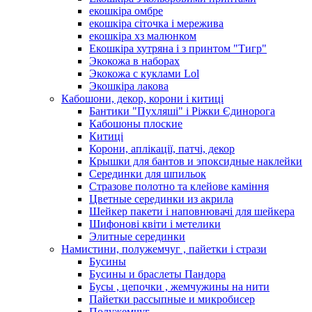
екошкіра омбре
екошкіра сіточка і мережива
екошкіра хз малюнком
Екошкіра хутряна і з принтом "Тигр"
Экокожа в наборах
Экокожа с куклами Lol
Экошкiра лакова
Кабошони, декор, корони і китиці
Бантики "Пухляші" і Ріжки Єдинорога
Кабошоны плоские
Китиці
Корони, аплікації, патчі, декор
Крышки для бантов и эпоксидные наклейки
Серединки для шпильок
Стразове полотно та клейове каміння
Цветные серединки из акрила
Шейкер пакети і наповнювачі для шейкера
Шифонові квіти і метелики
Элитные серединки
Намистини, полужемчуг , пайетки і стрази
Бусины
Бусины и браслеты Пандора
Бусы , цепочки , жемчужины на нити
Пайетки рассыпные и микробисер
Полужемчуг