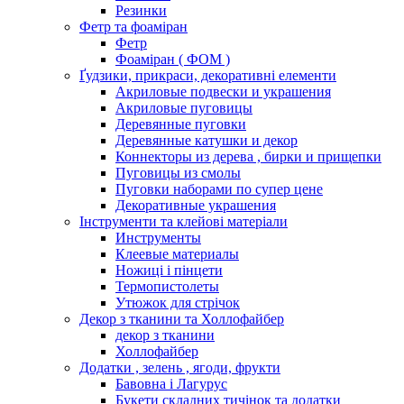
Резинки
Фетр та фоаміран
Фетр
Фоаміран ( ФОМ )
Ґудзики, прикраси, декоративні елементи
Акриловые подвески и украшения
Акриловые пуговицы
Деревянные пуговки
Деревянные катушки и декор
Коннекторы из дерева , бирки и прищепки
Пуговицы из смолы
Пуговки наборами по супер цене
Декоративные украшения
Інструменти та клейові матеріали
Инструменты
Клеевые материалы
Ножиці і пінцети
Термопистолеты
Утюжок для стрічок
Декор з тканини та Холлофайбер
декор з тканини
Холлофайбер
Додатки , зелень , ягоди, фрукти
Бавовна і Лагурус
Букети складних тичінок та додатки