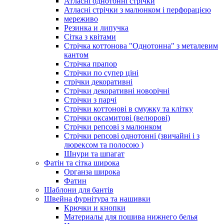
Атласні однотонні стрічки
Атласні стрічки з малюнком і перфорацією
мереживо
Резинка и липучка
Сітка з квітами
Стрічка коттонова "Однотонна" з металевим
кантом
Стрічка прапор
Стрічки по супер ціні
стрічки декоративні
Стрічки декоративні новорічні
Стрічки з парчі
Стрічки коттонові в смужку та клітку
Стрічки оксамитові (велюрові)
Стрічки репсові з малюнком
Стрічки репсові однотонні (звичайні і з
люрексом та полосою )
Шнури та шпагат
Фатін та сітка широка
Органза широка
Фатин
Шаблони для бантів
Швейна фурнітура та нашивки
Крючки и кнопки
Материалы для пошива нижнего белья