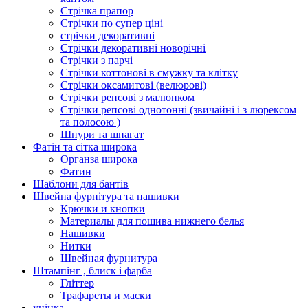
Стрічка прапор
Стрічки по супер ціні
стрічки декоративні
Стрічки декоративні новорічні
Стрічки з парчі
Стрічки коттонові в смужку та клітку
Стрічки оксамитові (велюрові)
Стрічки репсові з малюнком
Стрічки репсові однотонні (звичайні і з люрексом
та полосою )
Шнури та шпагат
Фатін та сітка широка
Органза широка
Фатин
Шаблони для бантів
Швейна фурнітура та нашивки
Крючки и кнопки
Материалы для пошива нижнего белья
Нашивки
Нитки
Швейная фурнитура
Штампінг , блиск і фарба
Гліттер
Трафареты и маски
уцінка