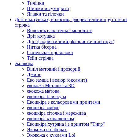
Тичінки
Шишки и сухоцвіти
Ягідки та гілочки
Дріт в котушках, волосінь, флористичний прут і тейп
стрічка
Волосінь еластична і мононить
Дріт котушка
Дріт флористичний (флористичний прут)
Нитка бісерна
Синельная проволока
Тейп стрічка
екошкіра
Вініл матовий і прозорий
Джинс
Еко замша і велюр (оксамит)
екокожа Металік та 3D
екокожа матова
екошкіра блискуча
Екошкіра з кольоровими принтами
екошкіра омбре
екошкіра сіточка і мережива
екошкіра хз малюнком
Екошкіра хутряна і з принтом "Тигр"
Экокожа в наборах
Экокожа с куклами Lol