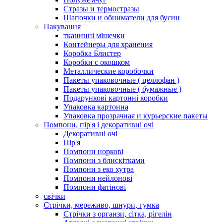
Стразы и термостразы
Шапочки и обниматели для бусин
Пакування
тканинні мішечки
Контейнеры для хранения
Коробка Блистер
Коробки с окошком
Металлические коробочки
Пакеты упаковочные ( целлофан )
Пакеты упаковочные ( бумажные )
Подарункові картонні коробки
Упаковка картонна
Упаковка прозрачная и курьерские пакеты
Помпони, пір'я і декоративні очі
Декоративні очі
Пір'я
Помпони норкові
Помпони з блискітками
Помпони з еко хутра
Помпони нейлонові
Помпони фатінові
свічки
Стрічки, мереживо, шнури, гумка
Стрічки з органзи, сітка, рігелін