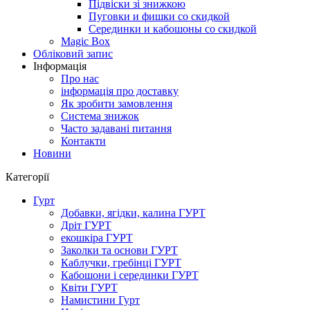
Підвіски зі знижкою
Пуговки и фишки со скидкой
Серединки и кабошоны со скидкой
Magic Box
Обліковий запис
Інформація
Про нас
інформація про доставку
Як зробити замовлення
Система знижок
Часто задавані питання
Контакти
Новини
Категорії
Гурт
Добавки, ягідки, калина ГУРТ
Дріт ГУРТ
екошкіра ГУРТ
Заколки та основи ГУРТ
Каблучки, гребінці ГУРТ
Кабошони і серединки ГУРТ
Квіти ГУРТ
Намистини Гурт