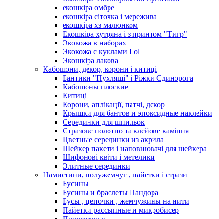
екошкіра омбре
екошкіра сіточка і мережива
екошкіра хз малюнком
Екошкіра хутряна і з принтом "Тигр"
Экокожа в наборах
Экокожа с куклами Lol
Экошкiра лакова
Кабошони, декор, корони і китиці
Бантики "Пухляші" і Ріжки Єдинорога
Кабошоны плоские
Китиці
Корони, аплікації, патчі, декор
Крышки для бантов и эпоксидные наклейки
Серединки для шпильок
Стразове полотно та клейове каміння
Цветные серединки из акрила
Шейкер пакети і наповнювачі для шейкера
Шифонові квіти і метелики
Элитные серединки
Намистини, полужемчуг , пайетки і стрази
Бусины
Бусины и браслеты Пандора
Бусы , цепочки , жемчужины на нити
Пайетки рассыпные и микробисер
Полужемчуг