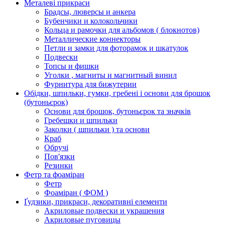
Металеві прикраси
Брадсы, люверсы и анкера
Бубенчики и колокольчики
Кольца и рамочки для альбомов ( блокнотов)
Металлические коннекторы
Петли и замки для фоторамок и шкатулок
Подвески
Топсы и фишки
Уголки , магниты и магнитный винил
Фурнитура для бижутерии
Обідки, шпильки, гумки, гребені і основи для брошок
(бутоньєрок)
Основи для брошок, бутоньєрок та значків
Гребешки и шпильки
Заколки ( шпильки ) та основи
Краб
Обручі
Пов'язки
Резинки
Фетр та фоаміран
Фетр
Фоаміран ( ФОМ )
Ґудзики, прикраси, декоративні елементи
Акриловые подвески и украшения
Акриловые пуговицы