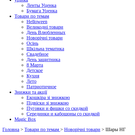
Ленты Уценка
Бумага Уценка
Товари по темам
Helloween
Великодні товари
День Влюбленных
Новорічні товари
Осінь
Шкільна тематика
Свадебное
День защитника
8 Марта
Детское
Кухня
Лето
Патриотичное
Знижки та акції
Екошкіра зі знижкою
Підвіски зі знижкою
Пуговки и фишки со скидкой
Серединки и кабошоны со скидкой
Magic Box
Головна
>
Товари по темам
>
Новорічні товари
> Шары НГ