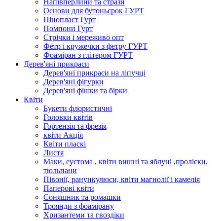
Напівперлини та стрази
Основи для бутоньєрок ГУРТ
Пінопласт Гурт
Помпони Гурт
Стрічки і мереживо опт
Фетр і кружечки з фетру ГУРТ
Фоаміран з глітером ГУРТ
Дерев'яні прикраси
Дерев'яні прикраси на ліпучці
Дерев'яні фігурки
Дерев'яні фішки та бірки
Квіти
Букети флористичні
Головки квітів
Гортензія та фрезія
квіти Акція
Квіти пласкі
Листя
Маки, еустома , квіти вишні та яблуні ,проліски,
тюльпани
Півонії, ранункулюси, квіти магнолії і камелія
Паперові квіти
Соняшник та ромашки
Троянди з фоамірану
Хризантеми та гвоздіки