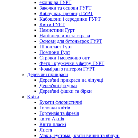
екошкіра ГУРТ
Заколки та основи ГУРТ
Каблучки, гребінці ГУРТ
Кабошони і серединки ГУРТ
Квіти ГУРТ
Намистини Гурт
Напівперлини та стрази
Основи для бутоньєрок ГУРТ
Пінопласт Гурт
Помпони Гурт
Стрічки і мереживо опт
Фетр і кружечки з фетру ГУРТ
Фоаміран з глітером ГУРТ
Дерев'яні прикраси
Дерев'яні прикраси на ліпучці
Дерев'яні фігурки
Дерев'яні фішки та бірки
Квіти
Букети флористичні
Головки квітів
Гортензія та фрезія
квіти Акція
Квіти пласкі
Листя
Маки, еустома , квіти вишні та яблуні