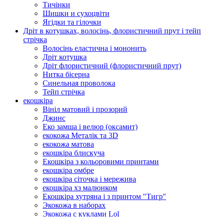
Тичінки
Шишки и сухоцвіти
Ягідки та гілочки
Дріт в котушках, волосінь, флористичний прут і тейп
стрічка
Волосінь еластична і мононить
Дріт котушка
Дріт флористичний (флористичний прут)
Нитка бісерна
Синельная проволока
Тейп стрічка
екошкіра
Вініл матовий і прозорий
Джинс
Еко замша і велюр (оксамит)
екокожа Металік та 3D
екокожа матова
екошкіра блискуча
Екошкіра з кольоровими принтами
екошкіра омбре
екошкіра сіточка і мережива
екошкіра хз малюнком
Екошкіра хутряна і з принтом "Тигр"
Экокожа в наборах
Экокожа с куклами Lol