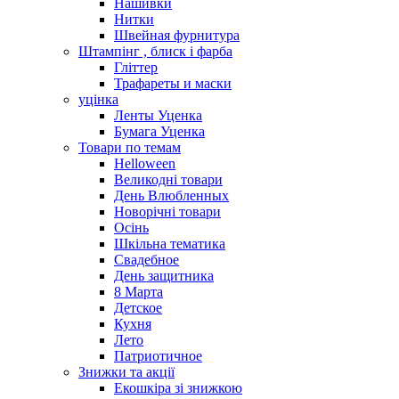
Нашивки
Нитки
Швейная фурнитура
Штампінг , блиск і фарба
Гліттер
Трафареты и маски
уцінка
Ленты Уценка
Бумага Уценка
Товари по темам
Helloween
Великодні товари
День Влюбленных
Новорічні товари
Осінь
Шкільна тематика
Свадебное
День защитника
8 Марта
Детское
Кухня
Лето
Патриотичное
Знижки та акції
Екошкіра зі знижкою