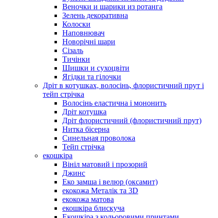
Веночки и шарики из ротанга
Зелень декоративна
Колоски
Наповнювач
Новорічні шари
Сізаль
Тичінки
Шишки и сухоцвіти
Ягідки та гілочки
Дріт в котушках, волосінь, флористичний прут і
тейп стрічка
Волосінь еластична і мононить
Дріт котушка
Дріт флористичний (флористичний прут)
Нитка бісерна
Синельная проволока
Тейп стрічка
екошкіра
Вініл матовий і прозорий
Джинс
Еко замша і велюр (оксамит)
екокожа Металік та 3D
екокожа матова
екошкіра блискуча
Екошкіра з кольоровими принтами