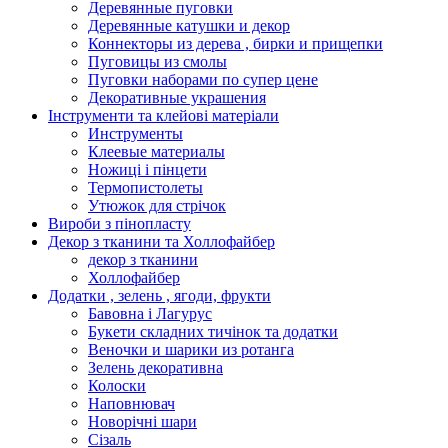
Деревянные пуговки
Деревянные катушки и декор
Коннекторы из дерева , бирки и прищепки
Пуговицы из смолы
Пуговки наборами по супер цене
Декоративные украшения
Інструменти та клейові матеріали
Инструменты
Клеевые материалы
Ножиці і пінцети
Термопистолеты
Утюжок для стрічок
Вироби з пінопласту
Декор з тканини та Холлофайбер
декор з тканини
Холлофайбер
Додатки , зелень , ягоди, фрукти
Бавовна і Лагурус
Букети складних тичінок та додатки
Веночки и шарики из ротанга
Зелень декоративна
Колоски
Наповнювач
Новорічні шари
Сізаль