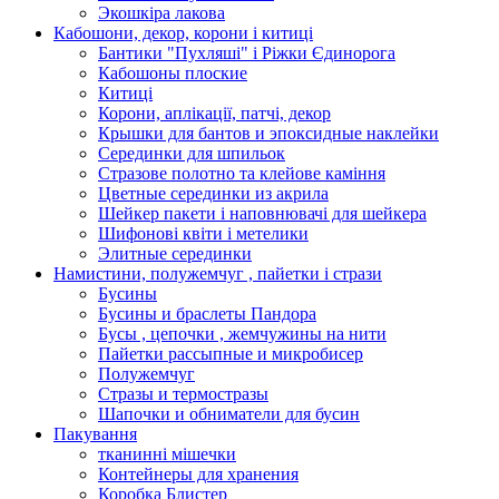
Экошкiра лакова
Кабошони, декор, корони і китиці
Бантики "Пухляші" і Ріжки Єдинорога
Кабошоны плоские
Китиці
Корони, аплікації, патчі, декор
Крышки для бантов и эпоксидные наклейки
Серединки для шпильок
Стразове полотно та клейове каміння
Цветные серединки из акрила
Шейкер пакети і наповнювачі для шейкера
Шифонові квіти і метелики
Элитные серединки
Намистини, полужемчуг , пайетки і стрази
Бусины
Бусины и браслеты Пандора
Бусы , цепочки , жемчужины на нити
Пайетки рассыпные и микробисер
Полужемчуг
Стразы и термостразы
Шапочки и обниматели для бусин
Пакування
тканинні мішечки
Контейнеры для хранения
Коробка Блистер