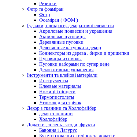
Резинки
Фетр та фоаміран
Фетр
Фоаміран ( ФОМ )
Ґудзики, прикраси, декоративні елементи
Акриловые подвески и украшения
Акриловые пуговицы
Деревянные пуговки
Деревянные катушки и декор
Коннекторы из дерева , бирки и прищепки
Пуговицы из смолы
Пуговки наборами по супер цене
Декоративные украшения
Інструменти та клейові матеріали
Инструменты
Клеевые материалы
Ножиці і пінцети
Термопистолеты
Утюжок для стрічок
Декор з тканини та Холлофайбер
декор з тканини
Холлофайбер
Додатки , зелень , ягоди, фрукти
Бавовна і Лагурус
Букети складних тичінок та додатки