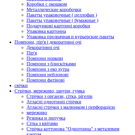
Коробки с окошком
Металлические коробочки
Пакеты упаковочные ( целлофан )
Пакеты упаковочные ( бумажные )
Подарункові картонні коробки
Упаковка картонна
Упаковка прозрачная и курьерские пакеты
Помпони, пір'я і декоративні очі
Декоративні очі
Пір'я
Помпони норкові
Помпони з блискітками
Помпони з еко хутра
Помпони нейлонові
Помпони фатінові
свічки
Стрічки, мереживо, шнури, гумка
Стрічки з органзи, сітка, рігелін
Атласні однотонні стрічки
Атласні стрічки з малюнком і перфорацією
мереживо
Резинка и липучка
Сітка з квітами
Стрічка коттонова "Однотонна" з металевим
кантом