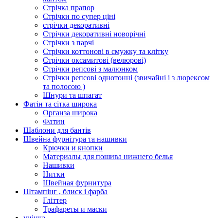
Стрічка прапор
Стрічки по супер ціні
стрічки декоративні
Стрічки декоративні новорічні
Стрічки з парчі
Стрічки коттонові в смужку та клітку
Стрічки оксамитові (велюрові)
Стрічки репсові з малюнком
Стрічки репсові однотонні (звичайні і з люрексом
та полосою )
Шнури та шпагат
Фатін та сітка широка
Органза широка
Фатин
Шаблони для бантів
Швейна фурнітура та нашивки
Крючки и кнопки
Материалы для пошива нижнего белья
Нашивки
Нитки
Швейная фурнитура
Штампінг , блиск і фарба
Гліттер
Трафареты и маски
уцінка