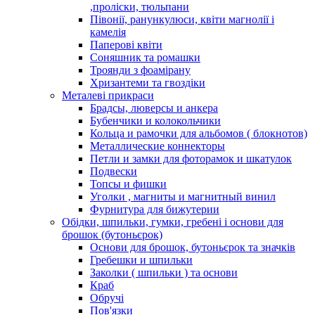
,проліски, тюльпани
Півонії, ранункулюси, квіти магнолії і
камелія
Паперові квіти
Соняшник та ромашки
Троянди з фоамірану
Хризантеми та гвоздіки
Металеві прикраси
Брадсы, люверсы и анкера
Бубенчики и колокольчики
Кольца и рамочки для альбомов ( блокнотов)
Металлические коннекторы
Петли и замки для фоторамок и шкатулок
Подвески
Топсы и фишки
Уголки , магниты и магнитный винил
Фурнитура для бижутерии
Обідки, шпильки, гумки, гребені і основи для
брошок (бутоньєрок)
Основи для брошок, бутоньєрок та значків
Гребешки и шпильки
Заколки ( шпильки ) та основи
Краб
Обручі
Пов'язки