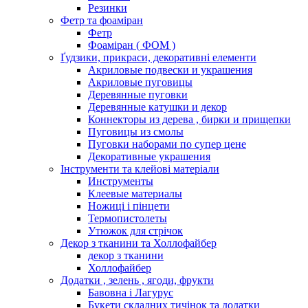
Резинки
Фетр та фоаміран
Фетр
Фоаміран ( ФОМ )
Ґудзики, прикраси, декоративні елементи
Акриловые подвески и украшения
Акриловые пуговицы
Деревянные пуговки
Деревянные катушки и декор
Коннекторы из дерева , бирки и прищепки
Пуговицы из смолы
Пуговки наборами по супер цене
Декоративные украшения
Інструменти та клейові матеріали
Инструменты
Клеевые материалы
Ножиці і пінцети
Термопистолеты
Утюжок для стрічок
Декор з тканини та Холлофайбер
декор з тканини
Холлофайбер
Додатки , зелень , ягоди, фрукти
Бавовна і Лагурус
Букети складних тичінок та додатки