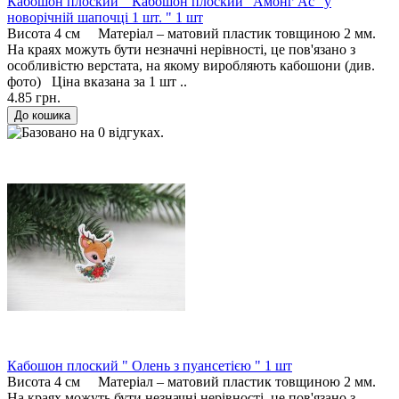
Кабошон плоский " Кабошон плоский "Амонг Ас" у
новорічній шапочці 1 шт. " 1 шт
Висота 4 см Матеріал – матовий пластик товщиною 2 мм.
На краях можуть бути незначні нерівності, це пов'язано з
особливістю верстата, на якому виробляють кабошони (див.
фото) Ціна вказана за 1 шт ..
4.85 грн.
Кабошон плоский " Олень з пуансетією " 1 шт
Висота 4 см Матеріал – матовий пластик товщиною 2 мм.
На краях можуть бути незначні нерівності, це пов'язано з