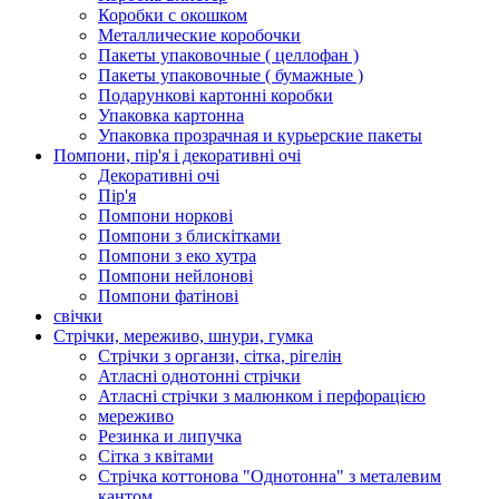
Коробки с окошком
Металлические коробочки
Пакеты упаковочные ( целлофан )
Пакеты упаковочные ( бумажные )
Подарункові картонні коробки
Упаковка картонна
Упаковка прозрачная и курьерские пакеты
Помпони, пір'я і декоративні очі
Декоративні очі
Пір'я
Помпони норкові
Помпони з блискітками
Помпони з еко хутра
Помпони нейлонові
Помпони фатінові
свічки
Стрічки, мереживо, шнури, гумка
Стрічки з органзи, сітка, рігелін
Атласні однотонні стрічки
Атласні стрічки з малюнком і перфорацією
мереживо
Резинка и липучка
Сітка з квітами
Стрічка коттонова "Однотонна" з металевим
кантом