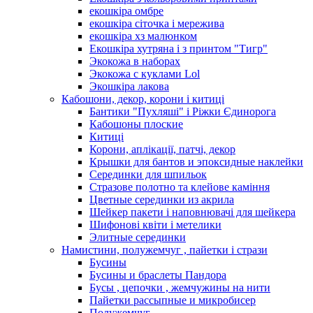
екошкіра омбре
екошкіра сіточка і мережива
екошкіра хз малюнком
Екошкіра хутряна і з принтом "Тигр"
Экокожа в наборах
Экокожа с куклами Lol
Экошкiра лакова
Кабошони, декор, корони і китиці
Бантики "Пухляші" і Ріжки Єдинорога
Кабошоны плоские
Китиці
Корони, аплікації, патчі, декор
Крышки для бантов и эпоксидные наклейки
Серединки для шпильок
Стразове полотно та клейове каміння
Цветные серединки из акрила
Шейкер пакети і наповнювачі для шейкера
Шифонові квіти і метелики
Элитные серединки
Намистини, полужемчуг , пайетки і стрази
Бусины
Бусины и браслеты Пандора
Бусы , цепочки , жемчужины на нити
Пайетки рассыпные и микробисер
Полужемчуг