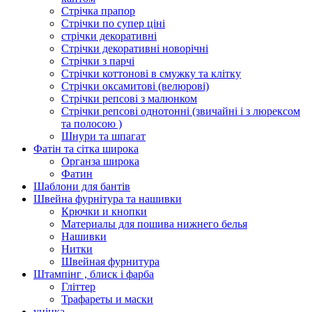
Стрічка прапор
Стрічки по супер ціні
стрічки декоративні
Стрічки декоративні новорічні
Стрічки з парчі
Стрічки коттонові в смужку та клітку
Стрічки оксамитові (велюрові)
Стрічки репсові з малюнком
Стрічки репсові однотонні (звичайні і з люрексом
та полосою )
Шнури та шпагат
Фатін та сітка широка
Органза широка
Фатин
Шаблони для бантів
Швейна фурнітура та нашивки
Крючки и кнопки
Материалы для пошива нижнего белья
Нашивки
Нитки
Швейная фурнитура
Штампінг , блиск і фарба
Гліттер
Трафареты и маски
уцінка