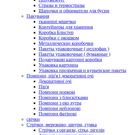
Стразы и термостразы
Шапочки и обниматели для бусин
Пакування
тканинні мішечки
Контейнеры для хранения
Коробка Блистер
Коробки с окошком
Металлические коробочки
Пакеты упаковочные ( целлофан )
Пакеты упаковочные ( бумажные )
Подарункові картонні коробки
Упаковка картонна
Упаковка прозрачная и курьерские пакеты
Помпони, пір'я і декоративні очі
Декоративні очі
Пір'я
Помпони норкові
Помпони з блискітками
Помпони з еко хутра
Помпони нейлонові
Помпони фатінові
свічки
Стрічки, мереживо, шнури, гумка
Стрічки з органзи, сітка, рігелін