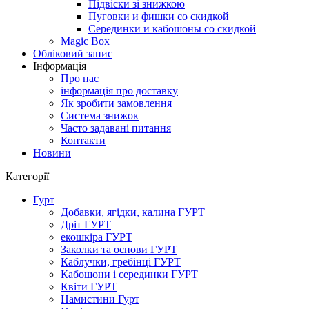
Підвіски зі знижкою
Пуговки и фишки со скидкой
Серединки и кабошоны со скидкой
Magic Box
Обліковий запис
Інформація
Про нас
інформація про доставку
Як зробити замовлення
Система знижок
Часто задавані питання
Контакти
Новини
Категорії
Гурт
Добавки, ягідки, калина ГУРТ
Дріт ГУРТ
екошкіра ГУРТ
Заколки та основи ГУРТ
Каблучки, гребінці ГУРТ
Кабошони і серединки ГУРТ
Квіти ГУРТ
Намистини Гурт