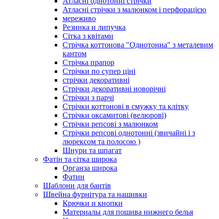
Атласні однотонні стрічки
Атласні стрічки з малюнком і перфорацією
мереживо
Резинка и липучка
Сітка з квітами
Стрічка коттонова "Однотонна" з металевим
кантом
Стрічка прапор
Стрічки по супер ціні
стрічки декоративні
Стрічки декоративні новорічні
Стрічки з парчі
Стрічки коттонові в смужку та клітку
Стрічки оксамитові (велюрові)
Стрічки репсові з малюнком
Стрічки репсові однотонні (звичайні і з
люрексом та полосою )
Шнури та шпагат
Фатін та сітка широка
Органза широка
Фатин
Шаблони для бантів
Швейна фурнітура та нашивки
Крючки и кнопки
Материалы для пошива нижнего белья