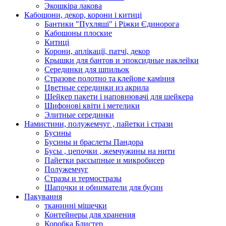
Экошкiра лакова
Кабошони, декор, корони і китиці
Бантики "Пухляші" і Ріжки Єдинорога
Кабошоны плоские
Китиці
Корони, аплікації, патчі, декор
Крышки для бантов и эпоксидные наклейки
Серединки для шпильок
Стразове полотно та клейове каміння
Цветные серединки из акрила
Шейкер пакети і наповнювачі для шейкера
Шифонові квіти і метелики
Элитные серединки
Намистини, полужемчуг , пайетки і стрази
Бусины
Бусины и браслеты Пандора
Бусы , цепочки , жемчужины на нити
Пайетки рассыпные и микробисер
Полужемчуг
Стразы и термостразы
Шапочки и обниматели для бусин
Пакування
тканинні мішечки
Контейнеры для хранения
Коробка Блистер