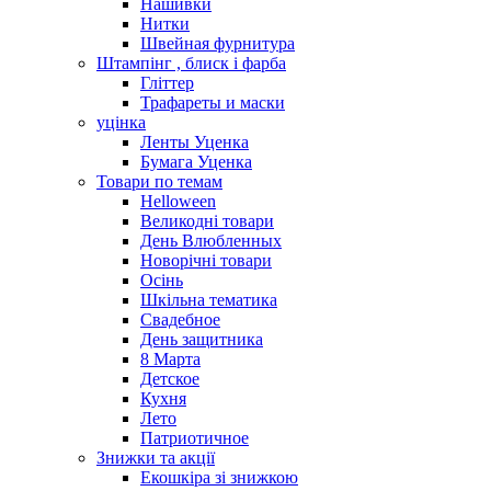
Нашивки
Нитки
Швейная фурнитура
Штампінг , блиск і фарба
Гліттер
Трафареты и маски
уцінка
Ленты Уценка
Бумага Уценка
Товари по темам
Helloween
Великодні товари
День Влюбленных
Новорічні товари
Осінь
Шкільна тематика
Свадебное
День защитника
8 Марта
Детское
Кухня
Лето
Патриотичное
Знижки та акції
Екошкіра зі знижкою