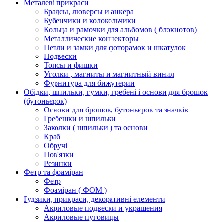
Металеві прикраси
Брадсы, люверсы и анкера
Бубенчики и колокольчики
Кольца и рамочки для альбомов ( блокнотов)
Металлические коннекторы
Петли и замки для фоторамок и шкатулок
Подвески
Топсы и фишки
Уголки , магниты и магнитный винил
Фурнитура для бижутерии
Обідки, шпильки, гумки, гребені і основи для брошок
(бутоньєрок)
Основи для брошок, бутоньєрок та значків
Гребешки и шпильки
Заколки ( шпильки ) та основи
Краб
Обручі
Пов'язки
Резинки
Фетр та фоаміран
Фетр
Фоаміран ( ФОМ )
Ґудзики, прикраси, декоративні елементи
Акриловые подвески и украшения
Акриловые пуговицы