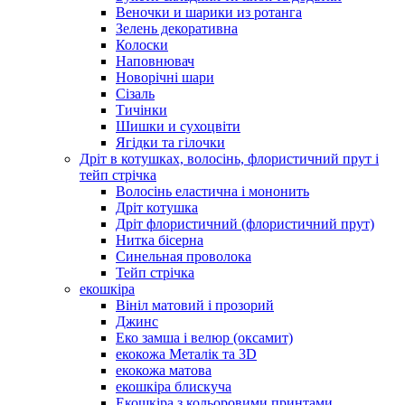
Веночки и шарики из ротанга
Зелень декоративна
Колоски
Наповнювач
Новорічні шари
Сізаль
Тичінки
Шишки и сухоцвіти
Ягідки та гілочки
Дріт в котушках, волосінь, флористичний прут і
тейп стрічка
Волосінь еластична і мононить
Дріт котушка
Дріт флористичний (флористичний прут)
Нитка бісерна
Синельная проволока
Тейп стрічка
екошкіра
Вініл матовий і прозорий
Джинс
Еко замша і велюр (оксамит)
екокожа Металік та 3D
екокожа матова
екошкіра блискуча
Екошкіра з кольоровими принтами