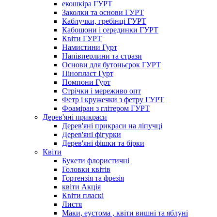
екошкіра ГУРТ
Заколки та основи ГУРТ
Каблучки, гребінці ГУРТ
Кабошони і серединки ГУРТ
Квіти ГУРТ
Намистини Гурт
Напівперлини та стрази
Основи для бутоньєрок ГУРТ
Пінопласт Гурт
Помпони Гурт
Стрічки і мереживо опт
Фетр і кружечки з фетру ГУРТ
Фоаміран з глітером ГУРТ
Дерев'яні прикраси
Дерев'яні прикраси на ліпучці
Дерев'яні фігурки
Дерев'яні фішки та бірки
Квіти
Букети флористичні
Головки квітів
Гортензія та фрезія
квіти Акція
Квіти пласкі
Листя
Маки, еустома , квіти вишні та яблуні