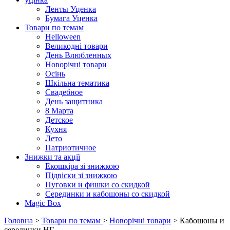
Ленты Уценка
Бумага Уценка
Товари по темам
Helloween
Великодні товари
День Влюбленных
Новорічні товари
Осінь
Шкільна тематика
Свадебное
День защитника
8 Марта
Детское
Кухня
Лето
Патриотичное
Знижки та акції
Екошкіра зі знижкою
Підвіски зі знижкою
Пуговки и фишки со скидкой
Серединки и кабошоны со скидкой
Magic Box
Головна
>
Товари по темам
>
Новорічні товари
> Кабошоны и
серединки НГ