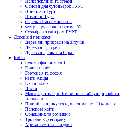
Напівперлини та стрази
Основи для бутоньєрок ГУРТ
Пінопласт Гурт
Помпони Гурт
Стрічки і мереживо опт
Фетр і кружечки з фетру ГУРТ
Фоаміран з глітером ГУРТ
Дерев'яні прикраси
Дерев'яні прикраси на ліпучці
Дерев'яні фігурки
Дерев'яні фішки та бірки
Квіти
Букети флористичні
Головки квітів
Гортензія та фрезія
квіти Акція
Квіти пласкі
Листя
Маки, еустома , квіти вишні та яблуні ,проліски,
тюльпани
Півонії, ранункулюси, квіти магнолії і камелія
Паперові квіти
Соняшник та ромашки
Троянди з фоамірану
Хризантеми та гвоздіки