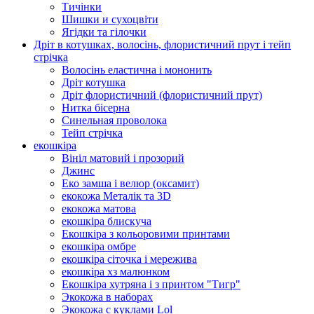
Тичінки
Шишки и сухоцвіти
Ягідки та гілочки
Дріт в котушках, волосінь, флористичний прут і тейп
стрічка
Волосінь еластична і мононить
Дріт котушка
Дріт флористичний (флористичний прут)
Нитка бісерна
Синельная проволока
Тейп стрічка
екошкіра
Вініл матовий і прозорий
Джинс
Еко замша і велюр (оксамит)
екокожа Металік та 3D
екокожа матова
екошкіра блискуча
Екошкіра з кольоровими принтами
екошкіра омбре
екошкіра сіточка і мережива
екошкіра хз малюнком
Екошкіра хутряна і з принтом "Тигр"
Экокожа в наборах
Экокожа с куклами Lol