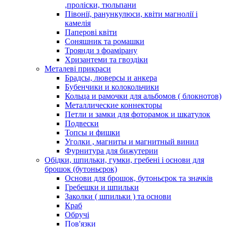
,проліски, тюльпани
Півонії, ранункулюси, квіти магнолії і
камелія
Паперові квіти
Соняшник та ромашки
Троянди з фоамірану
Хризантеми та гвоздіки
Металеві прикраси
Брадсы, люверсы и анкера
Бубенчики и колокольчики
Кольца и рамочки для альбомов ( блокнотов)
Металлические коннекторы
Петли и замки для фоторамок и шкатулок
Подвески
Топсы и фишки
Уголки , магниты и магнитный винил
Фурнитура для бижутерии
Обідки, шпильки, гумки, гребені і основи для
брошок (бутоньєрок)
Основи для брошок, бутоньєрок та значків
Гребешки и шпильки
Заколки ( шпильки ) та основи
Краб
Обручі
Пов'язки