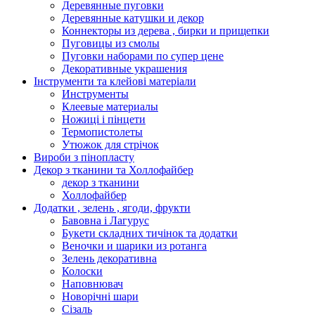
Деревянные пуговки
Деревянные катушки и декор
Коннекторы из дерева , бирки и прищепки
Пуговицы из смолы
Пуговки наборами по супер цене
Декоративные украшения
Інструменти та клейові матеріали
Инструменты
Клеевые материалы
Ножиці і пінцети
Термопистолеты
Утюжок для стрічок
Вироби з пінопласту
Декор з тканини та Холлофайбер
декор з тканини
Холлофайбер
Додатки , зелень , ягоди, фрукти
Бавовна і Лагурус
Букети складних тичінок та додатки
Веночки и шарики из ротанга
Зелень декоративна
Колоски
Наповнювач
Новорічні шари
Сізаль