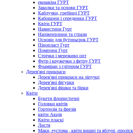
екошкіра ГУРТ
Заколки та основи ГУРТ
Каблучки, гребінці ГУРТ
Кабошони і серединки ГУРТ
Квіти ГУРТ
Намистини Гурт
Напівперлини та стрази
Основи для бутоньєрок ГУРТ
Пінопласт Гурт
Помпони Гурт
Стрічки і мереживо опт
Фетр і кружечки з фетру ГУРТ
Фоаміран з глітером ГУРТ
Дерев'яні прикраси
Дерев'яні прикраси на ліпучці
Дерев'яні фігурки
Дерев'яні фішки та бірки
Квіти
Букети флористичні
Головки квітів
Гортензія та фрезія
квіти Акція
Квіти пласкі
Листя
Маки, еустома , квіти вишні та яблуні ,проліс