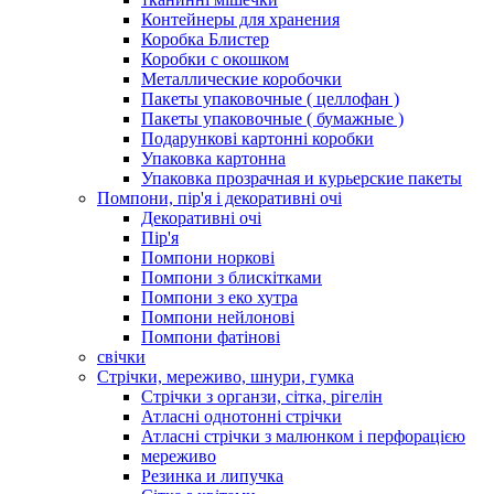
Контейнеры для хранения
Коробка Блистер
Коробки с окошком
Металлические коробочки
Пакеты упаковочные ( целлофан )
Пакеты упаковочные ( бумажные )
Подарункові картонні коробки
Упаковка картонна
Упаковка прозрачная и курьерские пакеты
Помпони, пір'я і декоративні очі
Декоративні очі
Пір'я
Помпони норкові
Помпони з блискітками
Помпони з еко хутра
Помпони нейлонові
Помпони фатінові
свічки
Стрічки, мереживо, шнури, гумка
Стрічки з органзи, сітка, рігелін
Атласні однотонні стрічки
Атласні стрічки з малюнком і перфорацією
мереживо
Резинка и липучка