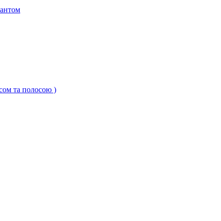
кантом
ксом та полосою )