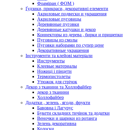
Фоаміран ( ФОМ )
Ґудзики, прикраси, декоративні елементи
Акриловые подвески и украшения
Акриловые пуговицы
Деревянные пуговки
Деревянные катушки и декор
Коннекторы из дерева , бирки и прищепки
Пуговицы из смолы
Пуговки наборами по супер цене
Декоративные украшения
Інструменти та клейові матеріали
Инструменты
Клеевые материалы
Ножиці і пінцети
Термопистолеты
Утюжок для стрічок
Декор з тканини та Холлофайбер
декор з тканини
Холлофайбер
Додатки , зелень , ягоди, фрукти
Бавовна і Лагурус
Букети складних тичінок та додатки
Веночки и шарики из ротанга
Зелень декоративна
Колоски