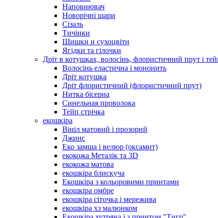
Наповнювач
Новорічні шари
Сізаль
Тичінки
Шишки и сухоцвіти
Ягідки та гілочки
Дріт в котушках, волосінь, флористичний прут і тей
Волосінь еластична і мононить
Дріт котушка
Дріт флористичний (флористичний прут)
Нитка бісерна
Синельная проволока
Тейп стрічка
екошкіра
Вініл матовий і прозорий
Джинс
Еко замша і велюр (оксамит)
екокожа Металік та 3D
екокожа матова
екошкіра блискуча
Екошкіра з кольоровими принтами
екошкіра омбре
екошкіра сіточка і мережива
екошкіра хз малюнком
Екошкіра хутряна і з принтом "Тигр"