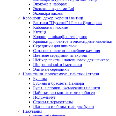
Экокожа в наборах
Экокожа с куклами Lol
Экошкiра лакова
Кабошони, декор, корони і китиці
Бантики "Пухляші" і Ріжки Єдинорога
Кабошоны плоские
Китиці
Корони, аплікації, патчі, декор
Крышки для бантов и эпоксидные наклейки
Серединки для шпильок
Стразове полотно та клейове каміння
Цветные серединки из акрила
Шейкер пакети і наповнювачі для шейкера
Шифонові квіти і метелики
Элитные серединки
Намистини, полужемчуг , пайетки і стрази
Бусины
Бусины и браслеты Пандора
Бусы , цепочки , жемчужины на нити
Пайетки рассыпные и микробисер
Полужемчуг
Стразы и термостразы
Шапочки и обниматели для бусин
Пакування
тканинні мішечки