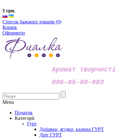
$
грн.
Список бажаних товарів (0)
Кошик
Оформити
Аромат творчості
096-85-88-003
Menu
Початок
Категорії
Гурт
Добавки, ягідки, калина ГУРТ
Дріт ГУРТ