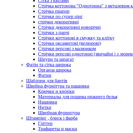
Сітка з квітами
Стрічка коттонова "Однотонна" з металевим 
Стрічка прапор
Стрічки по супер ціні
стрічки декоративні
Стрічки декоративні новорічні
Стрічки з парчі
Стрічки коттонові в смужку та клітку
Стрічки оксамитові (велюрові)
Стрічки репсові з малюнком
Стрічки репсові однотонні (звичайні і з люре
Шнури та шпагат
Фатін та сітка широка
Органза широка
Фатин
Шаблони для бантів
Швейна фурнітура та нашивки
Крючки и кнопки
Материалы для пошива нижнего белья
Нашивки
Нитки
Швейная фурнитура
Штампінг , блиск і фарба
Гліттер
Трафареты и маски