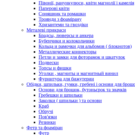
Півонії, ранункулюси, квіти магнолії і камелія
Паперові квіти
Соняшник та ромашки
Троянди з фоамірану
Хризантеми та гвоздіки
Металеві прикраси
Брадсы, люверсы и анкера
Бубенчики и колокольчики
Кольца и рамочки для альбомов ( блокнотов)
Металлические коннекторы
Петли и замки для фоторамок и шкатулок
Подвески
Топсы и фишки
Уголки , магниты и магнитный винил
Фурнитура для бижутерии
Обідки, шпильки, гумки, гребені і основи для брош
Основи для брошок, бутоньєрок та значків
Гребешки и шпильки
Заколки ( шпильки ) та основи
Краб
Обручі
Пов'язки
Резинки
Фетр та фоаміран
Фетр