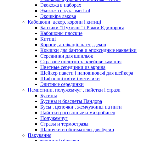
Экокожа в наборах
Экокожа с куклами Lol
Экошкiра лакова
Кабошони, декор, корони і китиці
Бантики "Пухляші" і Ріжки Єдинорога
Кабошоны плоские
Китиці
Корони, аплікації, патчі, декор
Крышки для бантов и эпоксидные наклейки
Серединки для шпильок
Стразове полотно та клейове каміння
Цветные серединки из акрила
Шейкер пакети і наповнювачі для шейкера
Шифонові квіти і метелики
Элитные серединки
Намистини, полужемчуг , пайетки і стрази
Бусины
Бусины и браслеты Пандора
Бусы , цепочки , жемчужины на нити
Пайетки рассыпные и микробисер
Полужемчуг
Стразы и термостразы
Шапочки и обниматели для бусин
Пакування
тканинні мішечки