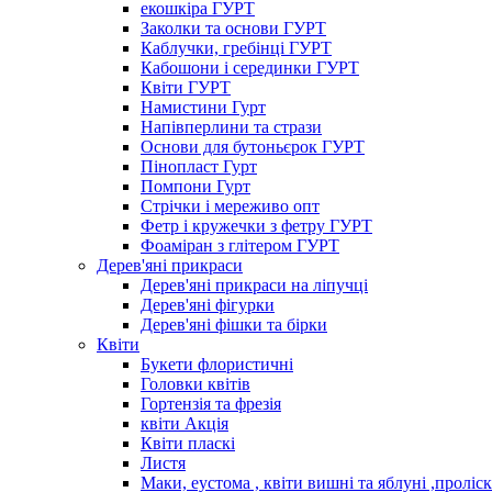
екошкіра ГУРТ
Заколки та основи ГУРТ
Каблучки, гребінці ГУРТ
Кабошони і серединки ГУРТ
Квіти ГУРТ
Намистини Гурт
Напівперлини та стрази
Основи для бутоньєрок ГУРТ
Пінопласт Гурт
Помпони Гурт
Стрічки і мереживо опт
Фетр і кружечки з фетру ГУРТ
Фоаміран з глітером ГУРТ
Дерев'яні прикраси
Дерев'яні прикраси на ліпучці
Дерев'яні фігурки
Дерев'яні фішки та бірки
Квіти
Букети флористичні
Головки квітів
Гортензія та фрезія
квіти Акція
Квіти пласкі
Листя
Маки, еустома , квіти вишні та яблуні ,проліс