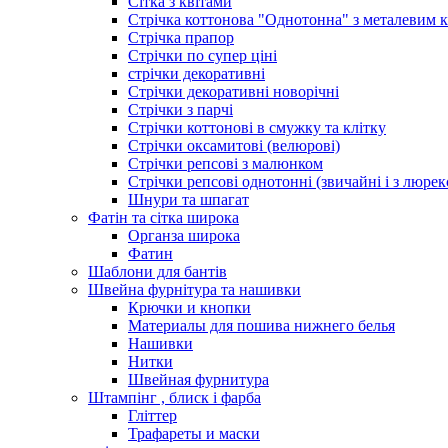
Сітка з квітами
Стрічка коттонова "Однотонна" з металевим 
Стрічка прапор
Стрічки по супер ціні
стрічки декоративні
Стрічки декоративні новорічні
Стрічки з парчі
Стрічки коттонові в смужку та клітку
Стрічки оксамитові (велюрові)
Стрічки репсові з малюнком
Стрічки репсові однотонні (звичайні і з люре
Шнури та шпагат
Фатін та сітка широка
Органза широка
Фатин
Шаблони для бантів
Швейна фурнітура та нашивки
Крючки и кнопки
Материалы для пошива нижнего белья
Нашивки
Нитки
Швейная фурнитура
Штампінг , блиск і фарба
Гліттер
Трафареты и маски