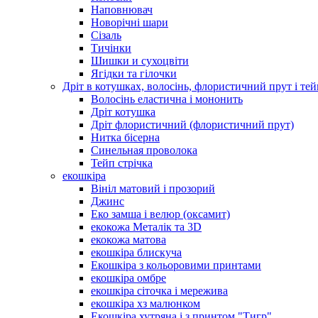
Наповнювач
Новорічні шари
Сізаль
Тичінки
Шишки и сухоцвіти
Ягідки та гілочки
Дріт в котушках, волосінь, флористичний прут і тей
Волосінь еластична і мононить
Дріт котушка
Дріт флористичний (флористичний прут)
Нитка бісерна
Синельная проволока
Тейп стрічка
екошкіра
Вініл матовий і прозорий
Джинс
Еко замша і велюр (оксамит)
екокожа Металік та 3D
екокожа матова
екошкіра блискуча
Екошкіра з кольоровими принтами
екошкіра омбре
екошкіра сіточка і мережива
екошкіра хз малюнком
Екошкіра хутряна і з принтом "Тигр"