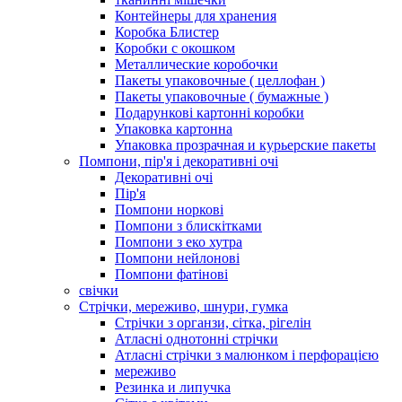
Контейнеры для хранения
Коробка Блистер
Коробки с окошком
Металлические коробочки
Пакеты упаковочные ( целлофан )
Пакеты упаковочные ( бумажные )
Подарункові картонні коробки
Упаковка картонна
Упаковка прозрачная и курьерские пакеты
Помпони, пір'я і декоративні очі
Декоративні очі
Пір'я
Помпони норкові
Помпони з блискітками
Помпони з еко хутра
Помпони нейлонові
Помпони фатінові
свічки
Стрічки, мереживо, шнури, гумка
Стрічки з органзи, сітка, рігелін
Атласні однотонні стрічки
Атласні стрічки з малюнком і перфорацією
мереживо
Резинка и липучка