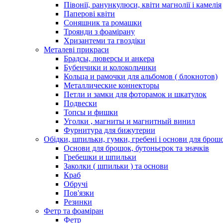
Півонії, ранункулюси, квіти магнолії і камелія
Паперові квіти
Соняшник та ромашки
Троянди з фоамірану
Хризантеми та гвоздіки
Металеві прикраси
Брадсы, люверсы и анкера
Бубенчики и колокольчики
Кольца и рамочки для альбомов ( блокнотов)
Металлические коннекторы
Петли и замки для фоторамок и шкатулок
Подвески
Топсы и фишки
Уголки , магниты и магнитный винил
Фурнитура для бижутерии
Обідки, шпильки, гумки, гребені і основи для брош
Основи для брошок, бутоньєрок та значків
Гребешки и шпильки
Заколки ( шпильки ) та основи
Краб
Обручі
Пов'язки
Резинки
Фетр та фоаміран
Фетр