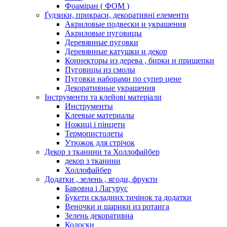
Фоаміран ( ФОМ )
Ґудзики, прикраси, декоративні елементи
Акриловые подвески и украшения
Акриловые пуговицы
Деревянные пуговки
Деревянные катушки и декор
Коннекторы из дерева , бирки и прищепки
Пуговицы из смолы
Пуговки наборами по супер цене
Декоративные украшения
Інструменти та клейові матеріали
Инструменты
Клеевые материалы
Ножиці і пінцети
Термопистолеты
Утюжок для стрічок
Декор з тканини та Холлофайбер
декор з тканини
Холлофайбер
Додатки , зелень , ягоди, фрукти
Бавовна і Лагурус
Букети складних тичінок та додатки
Веночки и шарики из ротанга
Зелень декоративна
Колоски