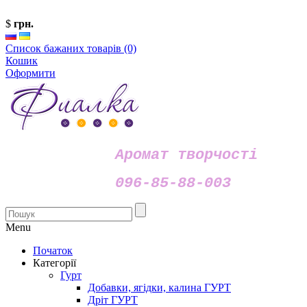
$
грн.
Список бажаних товарів (0)
Кошик
Оформити
Аромат творчості
096-85-88-003
Menu
Початок
Категорії
Гурт
Добавки, ягідки, калина ГУРТ
Дріт ГУРТ