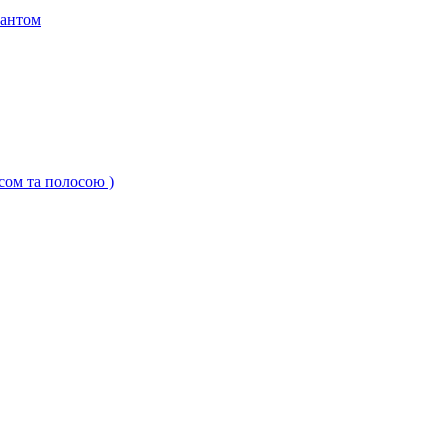
кантом
ксом та полосою )