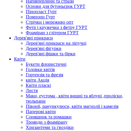
Напівперлини та стрази
Основи для бутоньєрок ГУРТ
Пінопласт Гурт
Помпони Гурт
Стрічки і мереживо опт
Фетр і кружечки з фетру ГУРТ
Фоаміран з глітером ГУРТ
Дерев'яні прикраси
Дерев'яні прикраси на ліпучці
Дерев'яні фігурки
Дерев'яні фішки та бірки
Квіти
Букети флористичні
Головки квітів
Гортензія та фрезія
квіти Акція
Квіти пласкі
Листя
Маки, еустома , квіти вишні та яблуні ,проліски,
тюльпани
Півонії, ранункулюси, квіти магнолії і камелія
Паперові квіти
Соняшник та ромашки
Троянди з фоамірану
Хризантеми та гвоздіки