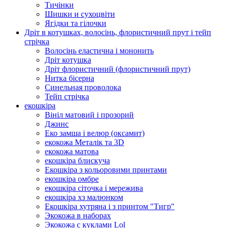
Тичінки
Шишки и сухоцвіти
Ягідки та гілочки
Дріт в котушках, волосінь, флористичний прут і тейп
стрічка
Волосінь еластична і мононить
Дріт котушка
Дріт флористичний (флористичний прут)
Нитка бісерна
Синельная проволока
Тейп стрічка
екошкіра
Вініл матовий і прозорий
Джинс
Еко замша і велюр (оксамит)
екокожа Металік та 3D
екокожа матова
екошкіра блискуча
Екошкіра з кольоровими принтами
екошкіра омбре
екошкіра сіточка і мережива
екошкіра хз малюнком
Екошкіра хутряна і з принтом "Тигр"
Экокожа в наборах
Экокожа с куклами Lol