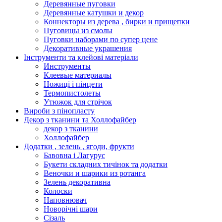
Деревянные пуговки
Деревянные катушки и декор
Коннекторы из дерева , бирки и прищепки
Пуговицы из смолы
Пуговки наборами по супер цене
Декоративные украшения
Інструменти та клейові матеріали
Инструменты
Клеевые материалы
Ножиці і пінцети
Термопистолеты
Утюжок для стрічок
Вироби з пінопласту
Декор з тканини та Холлофайбер
декор з тканини
Холлофайбер
Додатки , зелень , ягоди, фрукти
Бавовна і Лагурус
Букети складних тичінок та додатки
Веночки и шарики из ротанга
Зелень декоративна
Колоски
Наповнювач
Новорічні шари
Сізаль