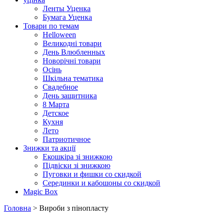
Ленты Уценка
Бумага Уценка
Товари по темам
Helloween
Великодні товари
День Влюбленных
Новорічні товари
Осінь
Шкільна тематика
Свадебное
День защитника
8 Марта
Детское
Кухня
Лето
Патриотичное
Знижки та акції
Екошкіра зі знижкою
Підвіски зі знижкою
Пуговки и фишки со скидкой
Серединки и кабошоны со скидкой
Magic Box
Головна
> Вироби з пінопласту