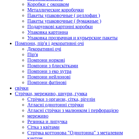
Коробки с окошком
Металлические коробочки
Пакеты упаковочные ( целлофан )
Пакеты упаковочные ( бумажные )
Подарункові картонні коробки
Упаковка картонна
Упаковка прозрачная и курьерские пакеты
Помпони, пір'я і декоративні очі
Декоративні очі
Пір'я
Помпони норкові
Помпони з блискітками
Помпони з еко хутра
Помпони нейлонові
Помпони фатінові
свічки
Стрічки, мереживо, шнури, гумка
Стрічки з органзи, сітка, рігелін
Атласні однотонні стрічки
Атласні стрічки з малюнком і перфорацією
мереживо
Резинка и липучка
Сітка з квітами
Стрічка коттонова "Однотонна" з металевим
кантом