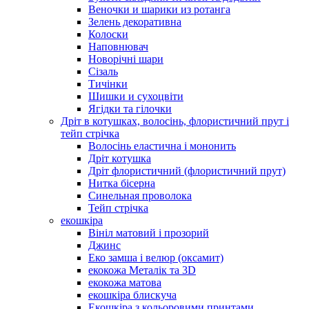
Веночки и шарики из ротанга
Зелень декоративна
Колоски
Наповнювач
Новорічні шари
Сізаль
Тичінки
Шишки и сухоцвіти
Ягідки та гілочки
Дріт в котушках, волосінь, флористичний прут і
тейп стрічка
Волосінь еластична і мононить
Дріт котушка
Дріт флористичний (флористичний прут)
Нитка бісерна
Синельная проволока
Тейп стрічка
екошкіра
Вініл матовий і прозорий
Джинс
Еко замша і велюр (оксамит)
екокожа Металік та 3D
екокожа матова
екошкіра блискуча
Екошкіра з кольоровими принтами