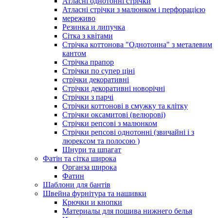
Атласні однотонні стрічки
Атласні стрічки з малюнком і перфорацією
мереживо
Резинка и липучка
Сітка з квітами
Стрічка коттонова "Однотонна" з металевим
кантом
Стрічка прапор
Стрічки по супер ціні
стрічки декоративні
Стрічки декоративні новорічні
Стрічки з парчі
Стрічки коттонові в смужку та клітку
Стрічки оксамитові (велюрові)
Стрічки репсові з малюнком
Стрічки репсові однотонні (звичайні і з
люрексом та полосою )
Шнури та шпагат
Фатін та сітка широка
Органза широка
Фатин
Шаблони для бантів
Швейна фурнітура та нашивки
Крючки и кнопки
Материалы для пошива нижнего белья