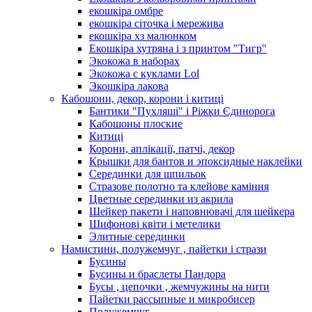
екошкіра омбре
екошкіра сіточка і мережива
екошкіра хз малюнком
Екошкіра хутряна і з принтом "Тигр"
Экокожа в наборах
Экокожа с куклами Lol
Экошкiра лакова
Кабошони, декор, корони і китиці
Бантики "Пухляші" і Ріжки Єдинорога
Кабошоны плоские
Китиці
Корони, аплікації, патчі, декор
Крышки для бантов и эпоксидные наклейки
Серединки для шпильок
Стразове полотно та клейове каміння
Цветные серединки из акрила
Шейкер пакети і наповнювачі для шейкера
Шифонові квіти і метелики
Элитные серединки
Намистини, полужемчуг , пайетки і стрази
Бусины
Бусины и браслеты Пандора
Бусы , цепочки , жемчужины на нити
Пайетки рассыпные и микробисер
Полужемчуг