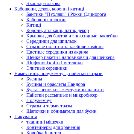
Экошкiра лакова
Кабошони, декор, корони і китиці
Бантики "Пухляші" і Ріжки Єдинорога
Кабошоны плоские
Китиці
Корони, аплікації, патчі, декор
Крышки для бантов и эпоксидные наклейки
Серединки для шпильок
Стразове полотно та клейове каміння
Цветные серединки из акрила
Шейкер пакети і наповнювачі для шейкера
Шифонові квіти і метелики
Элитные серединки
Намистини, полужемчуг , пайетки і стрази
Бусины
Бусины и браслеты Пандора
Бусы , цепочки , жемчужины на нити
Пайетки рассыпные и микробисер
Полужемчуг
Стразы и термостразы
Шапочки и обниматели для бусин
Пакування
тканинні мішечки
Контейнеры для хранения
Коробка Блистер