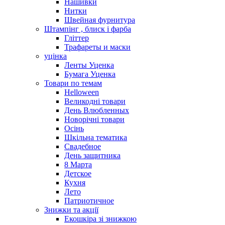
Нашивки
Нитки
Швейная фурнитура
Штампінг , блиск і фарба
Гліттер
Трафареты и маски
уцінка
Ленты Уценка
Бумага Уценка
Товари по темам
Helloween
Великодні товари
День Влюбленных
Новорічні товари
Осінь
Шкільна тематика
Свадебное
День защитника
8 Марта
Детское
Кухня
Лето
Патриотичное
Знижки та акції
Екошкіра зі знижкою