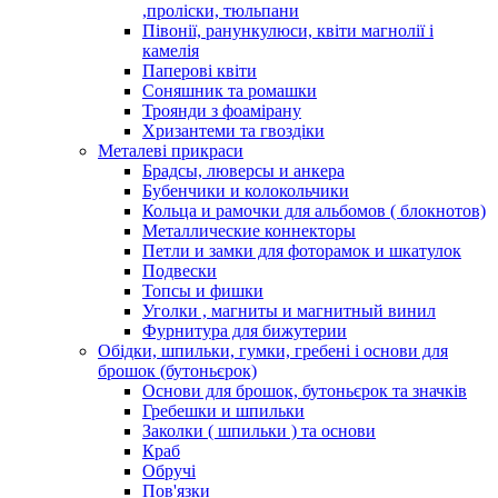
,проліски, тюльпани
Півонії, ранункулюси, квіти магнолії і
камелія
Паперові квіти
Соняшник та ромашки
Троянди з фоамірану
Хризантеми та гвоздіки
Металеві прикраси
Брадсы, люверсы и анкера
Бубенчики и колокольчики
Кольца и рамочки для альбомов ( блокнотов)
Металлические коннекторы
Петли и замки для фоторамок и шкатулок
Подвески
Топсы и фишки
Уголки , магниты и магнитный винил
Фурнитура для бижутерии
Обідки, шпильки, гумки, гребені і основи для
брошок (бутоньєрок)
Основи для брошок, бутоньєрок та значків
Гребешки и шпильки
Заколки ( шпильки ) та основи
Краб
Обручі
Пов'язки