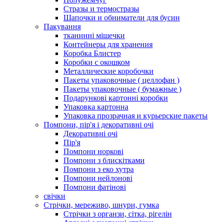
Стразы и термостразы
Шапочки и обниматели для бусин
Пакування
тканинні мішечки
Контейнеры для хранения
Коробка Блистер
Коробки с окошком
Металлические коробочки
Пакеты упаковочные ( целлофан )
Пакеты упаковочные ( бумажные )
Подарункові картонні коробки
Упаковка картонна
Упаковка прозрачная и курьерские пакеты
Помпони, пір'я і декоративні очі
Декоративні очі
Пір'я
Помпони норкові
Помпони з блискітками
Помпони з еко хутра
Помпони нейлонові
Помпони фатінові
свічки
Стрічки, мереживо, шнури, гумка
Стрічки з органзи, сітка, рігелін