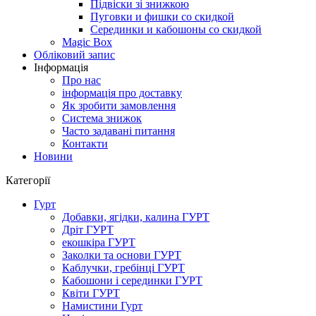
Підвіски зі знижкою
Пуговки и фишки со скидкой
Серединки и кабошоны со скидкой
Magic Box
Обліковий запис
Інформація
Про нас
інформація про доставку
Як зробити замовлення
Система знижок
Часто задавані питання
Контакти
Новини
Категорії
Гурт
Добавки, ягідки, калина ГУРТ
Дріт ГУРТ
екошкіра ГУРТ
Заколки та основи ГУРТ
Каблучки, гребінці ГУРТ
Кабошони і серединки ГУРТ
Квіти ГУРТ
Намистини Гурт