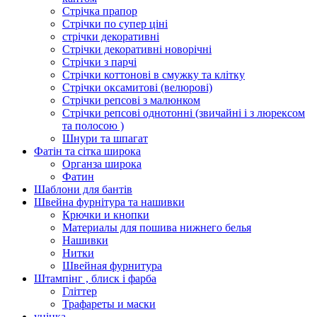
Стрічка прапор
Стрічки по супер ціні
стрічки декоративні
Стрічки декоративні новорічні
Стрічки з парчі
Стрічки коттонові в смужку та клітку
Стрічки оксамитові (велюрові)
Стрічки репсові з малюнком
Стрічки репсові однотонні (звичайні і з люрексом
та полосою )
Шнури та шпагат
Фатін та сітка широка
Органза широка
Фатин
Шаблони для бантів
Швейна фурнітура та нашивки
Крючки и кнопки
Материалы для пошива нижнего белья
Нашивки
Нитки
Швейная фурнитура
Штампінг , блиск і фарба
Гліттер
Трафареты и маски
уцінка