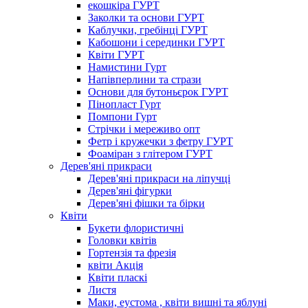
екошкіра ГУРТ
Заколки та основи ГУРТ
Каблучки, гребінці ГУРТ
Кабошони і серединки ГУРТ
Квіти ГУРТ
Намистини Гурт
Напівперлини та стрази
Основи для бутоньєрок ГУРТ
Пінопласт Гурт
Помпони Гурт
Стрічки і мереживо опт
Фетр і кружечки з фетру ГУРТ
Фоаміран з глітером ГУРТ
Дерев'яні прикраси
Дерев'яні прикраси на ліпучці
Дерев'яні фігурки
Дерев'яні фішки та бірки
Квіти
Букети флористичні
Головки квітів
Гортензія та фрезія
квіти Акція
Квіти пласкі
Листя
Маки, еустома , квіти вишні та яблуні