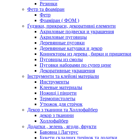
Резинки
Фетр та фоаміран
Фетр
Фоаміран ( ФОМ )
Ґудзики, прикраси, декоративні елементи
Акриловые подвески и украшения
Акриловые пуговицы
Деревянные пуговки
Деревянные катушки и декор
Коннекторы из дерева , бирки и прищепки
Пуговицы из смолы
Пуговки наборами по супер цене
Декоративные украшения
Інструменти та клейові матеріали
Инструменты
Клеевые материалы
Ножиці і пінцети
Термопистолеты
Утюжок для стрічок
Декор з тканини та Холлофайбер
декор з тканини
Холлофайбер
Додатки , зелень , ягоди, фрукти
Бавовна і Лагурус
Букети складних тичінок та додатки