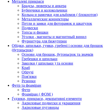
Металеві прикраси
Брадсы, люверсы и анкера
Бубенчики и колокольчики
Кольца и рамочки для альбомов ( блокнотов)
Металлические коннекторы
Петли и замки для фоторамок и шкатулок
Подвески
Топсы и фишки
Уголки , магниты и магнитный винил
Фурнитура для бижутерии
Обідки, шпильки, гумки, гребені і основи для брошок
(бутоньєрок)
Основи для брошок, бутоньєрок та значків
Гребешки и шпильки
Заколки ( шпильки ) та основи
Краб
Обручі
Пов'язки
Резинки
Фетр та фоаміран
Фетр
Фоаміран ( ФОМ )
Ґудзики, прикраси, декоративні елементи
Акриловые подвески и украшения
Акриловые пуговицы