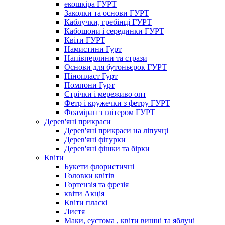
екошкіра ГУРТ
Заколки та основи ГУРТ
Каблучки, гребінці ГУРТ
Кабошони і серединки ГУРТ
Квіти ГУРТ
Намистини Гурт
Напівперлини та стрази
Основи для бутоньєрок ГУРТ
Пінопласт Гурт
Помпони Гурт
Стрічки і мереживо опт
Фетр і кружечки з фетру ГУРТ
Фоаміран з глітером ГУРТ
Дерев'яні прикраси
Дерев'яні прикраси на ліпучці
Дерев'яні фігурки
Дерев'яні фішки та бірки
Квіти
Букети флористичні
Головки квітів
Гортензія та фрезія
квіти Акція
Квіти пласкі
Листя
Маки, еустома , квіти вишні та яблуні