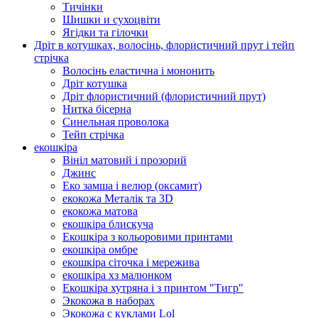
Тичінки
Шишки и сухоцвіти
Ягідки та гілочки
Дріт в котушках, волосінь, флористичний прут і тейп
стрічка
Волосінь еластична і мононить
Дріт котушка
Дріт флористичний (флористичний прут)
Нитка бісерна
Синельная проволока
Тейп стрічка
екошкіра
Вініл матовий і прозорий
Джинс
Еко замша і велюр (оксамит)
екокожа Металік та 3D
екокожа матова
екошкіра блискуча
Екошкіра з кольоровими принтами
екошкіра омбре
екошкіра сіточка і мережива
екошкіра хз малюнком
Екошкіра хутряна і з принтом "Тигр"
Экокожа в наборах
Экокожа с куклами Lol