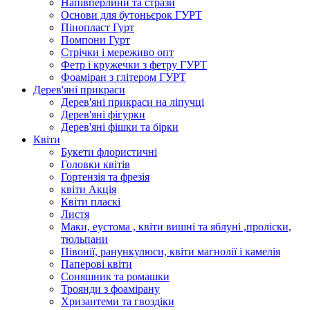
Напівперлини та стрази
Основи для бутоньєрок ГУРТ
Пінопласт Гурт
Помпони Гурт
Стрічки і мереживо опт
Фетр і кружечки з фетру ГУРТ
Фоаміран з глітером ГУРТ
Дерев'яні прикраси
Дерев'яні прикраси на ліпучці
Дерев'яні фігурки
Дерев'яні фішки та бірки
Квіти
Букети флористичні
Головки квітів
Гортензія та фрезія
квіти Акція
Квіти пласкі
Листя
Маки, еустома , квіти вишні та яблуні ,проліски,
тюльпани
Півонії, ранункулюси, квіти магнолії і камелія
Паперові квіти
Соняшник та ромашки
Троянди з фоамірану
Хризантеми та гвоздіки