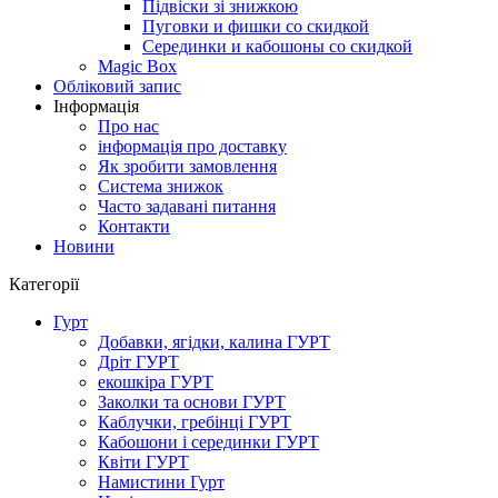
Підвіски зі знижкою
Пуговки и фишки со скидкой
Серединки и кабошоны со скидкой
Magic Box
Обліковий запис
Інформація
Про нас
інформація про доставку
Як зробити замовлення
Система знижок
Часто задавані питання
Контакти
Новини
Категорії
Гурт
Добавки, ягідки, калина ГУРТ
Дріт ГУРТ
екошкіра ГУРТ
Заколки та основи ГУРТ
Каблучки, гребінці ГУРТ
Кабошони і серединки ГУРТ
Квіти ГУРТ
Намистини Гурт