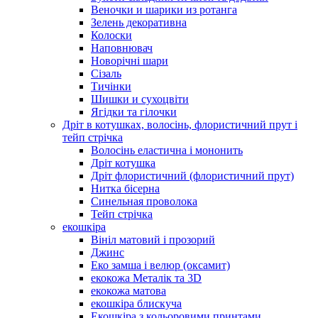
Веночки и шарики из ротанга
Зелень декоративна
Колоски
Наповнювач
Новорічні шари
Сізаль
Тичінки
Шишки и сухоцвіти
Ягідки та гілочки
Дріт в котушках, волосінь, флористичний прут і
тейп стрічка
Волосінь еластична і мононить
Дріт котушка
Дріт флористичний (флористичний прут)
Нитка бісерна
Синельная проволока
Тейп стрічка
екошкіра
Вініл матовий і прозорий
Джинс
Еко замша і велюр (оксамит)
екокожа Металік та 3D
екокожа матова
екошкіра блискуча
Екошкіра з кольоровими принтами