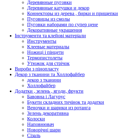
Деревянные пуговки
Деревянные катушки и декор
Коннекторы из дерева , бирки и прищепки
Пуговицы из смолы
Пуговки наборами по супер цене
Декоративные украшения
Інструменти та клейові матеріали
Инструменты
Клеевые материалы
Ножиці і пінцети
Термопистолеты
Утюжок для стрічок
Вироби з пінопласту
Декор з тканини та Холлофайбер
декор з тканини
Холлофайбер
Додатки , зелень , ягоди, фрукти
Бавовна і Лагурус
Букети складних тичінок та додатки
Веночки и шарики из ротанга
Зелень декоративна
Колоски
Наповнювач
Новорічні шари
Сізаль