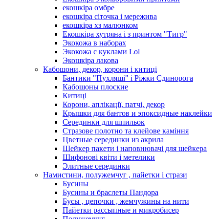
екошкіра омбре
екошкіра сіточка і мережива
екошкіра хз малюнком
Екошкіра хутряна і з принтом "Тигр"
Экокожа в наборах
Экокожа с куклами Lol
Экошкiра лакова
Кабошони, декор, корони і китиці
Бантики "Пухляші" і Ріжки Єдинорога
Кабошоны плоские
Китиці
Корони, аплікації, патчі, декор
Крышки для бантов и эпоксидные наклейки
Серединки для шпильок
Стразове полотно та клейове каміння
Цветные серединки из акрила
Шейкер пакети і наповнювачі для шейкера
Шифонові квіти і метелики
Элитные серединки
Намистини, полужемчуг , пайетки і стрази
Бусины
Бусины и браслеты Пандора
Бусы , цепочки , жемчужины на нити
Пайетки рассыпные и микробисер
Полужемчуг