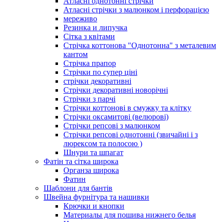
Атласні однотонні стрічки
Атласні стрічки з малюнком і перфорацією
мереживо
Резинка и липучка
Сітка з квітами
Стрічка коттонова "Однотонна" з металевим
кантом
Стрічка прапор
Стрічки по супер ціні
стрічки декоративні
Стрічки декоративні новорічні
Стрічки з парчі
Стрічки коттонові в смужку та клітку
Стрічки оксамитові (велюрові)
Стрічки репсові з малюнком
Стрічки репсові однотонні (звичайні і з
люрексом та полосою )
Шнури та шпагат
Фатін та сітка широка
Органза широка
Фатин
Шаблони для бантів
Швейна фурнітура та нашивки
Крючки и кнопки
Материалы для пошива нижнего белья