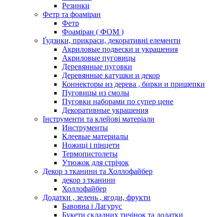
Резинки
Фетр та фоаміран
Фетр
Фоаміран ( ФОМ )
Ґудзики, прикраси, декоративні елементи
Акриловые подвески и украшения
Акриловые пуговицы
Деревянные пуговки
Деревянные катушки и декор
Коннекторы из дерева , бирки и прищепки
Пуговицы из смолы
Пуговки наборами по супер цене
Декоративные украшения
Інструменти та клейові матеріали
Инструменты
Клеевые материалы
Ножиці і пінцети
Термопистолеты
Утюжок для стрічок
Декор з тканини та Холлофайбер
декор з тканини
Холлофайбер
Додатки , зелень , ягоди, фрукти
Бавовна і Лагурус
Букети складних тичінок та додатки