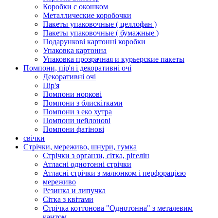
Коробки с окошком
Металлические коробочки
Пакеты упаковочные ( целлофан )
Пакеты упаковочные ( бумажные )
Подарункові картонні коробки
Упаковка картонна
Упаковка прозрачная и курьерские пакеты
Помпони, пір'я і декоративні очі
Декоративні очі
Пір'я
Помпони норкові
Помпони з блискітками
Помпони з еко хутра
Помпони нейлонові
Помпони фатінові
свічки
Стрічки, мереживо, шнури, гумка
Стрічки з органзи, сітка, рігелін
Атласні однотонні стрічки
Атласні стрічки з малюнком і перфорацією
мереживо
Резинка и липучка
Сітка з квітами
Стрічка коттонова "Однотонна" з металевим
кантом