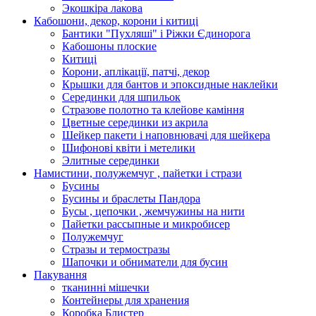
Экошкiра лакова
Кабошони, декор, корони і китиці
Бантики "Пухляші" і Ріжки Єдинорога
Кабошоны плоские
Китиці
Корони, аплікації, патчі, декор
Крышки для бантов и эпоксидные наклейки
Серединки для шпильок
Стразове полотно та клейове каміння
Цветные серединки из акрила
Шейкер пакети і наповнювачі для шейкера
Шифонові квіти і метелики
Элитные серединки
Намистини, полужемчуг , пайетки і стрази
Бусины
Бусины и браслеты Пандора
Бусы , цепочки , жемчужины на нити
Пайетки рассыпные и микробисер
Полужемчуг
Стразы и термостразы
Шапочки и обниматели для бусин
Пакування
тканинні мішечки
Контейнеры для хранения
Коробка Блистер