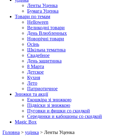
Ленты Уценка
Бумага Уценка
Товари по темам
Helloween
Великодні товари
День Влюбленных
Новорічні товари
Осінь
Шкільна тематика
Свадебное
День защитника
8 Марта
Детское
Кухня
Лето
Патриотичное
Знижки та акції
Екошкіра зі знижкою
Підвіски зі знижкою
Пуговки и фишки со скидкой
Серединки и кабошоны со скидкой
Magic Box
Головна
>
уцінка
> Ленты Уценка