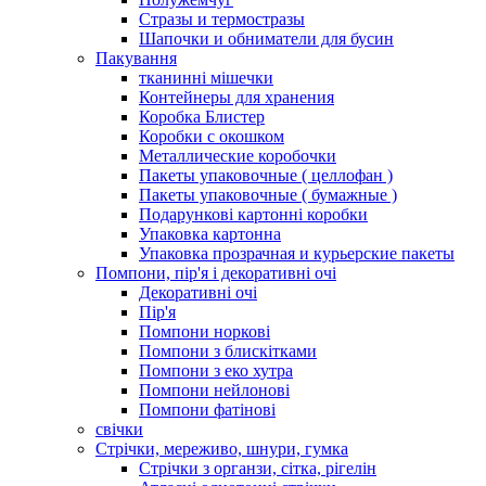
Стразы и термостразы
Шапочки и обниматели для бусин
Пакування
тканинні мішечки
Контейнеры для хранения
Коробка Блистер
Коробки с окошком
Металлические коробочки
Пакеты упаковочные ( целлофан )
Пакеты упаковочные ( бумажные )
Подарункові картонні коробки
Упаковка картонна
Упаковка прозрачная и курьерские пакеты
Помпони, пір'я і декоративні очі
Декоративні очі
Пір'я
Помпони норкові
Помпони з блискітками
Помпони з еко хутра
Помпони нейлонові
Помпони фатінові
свічки
Стрічки, мереживо, шнури, гумка
Стрічки з органзи, сітка, рігелін