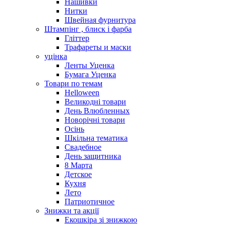
Нашивки
Нитки
Швейная фурнитура
Штампінг , блиск і фарба
Гліттер
Трафареты и маски
уцінка
Ленты Уценка
Бумага Уценка
Товари по темам
Helloween
Великодні товари
День Влюбленных
Новорічні товари
Осінь
Шкільна тематика
Свадебное
День защитника
8 Марта
Детское
Кухня
Лето
Патриотичное
Знижки та акції
Екошкіра зі знижкою