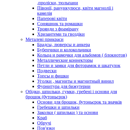
,проліски, тюльпани
Півонії, ранункулюси, квіти магнолії і
камелія
Паперові квіти
Соняшник та ромашки
Троянди з фоамірану
Хризантеми та гвоздіки
Металеві прикраси
Брадсы, люверсы и анкера
Бубенчики и колокольчики
Кольца и рамочки для альбомов ( блокнотов)
Металлические коннекторы
Петли и замки для фоторамок и шкатулок
Подвески
Топсы и фишки
Уголки , магниты и магнитный винил
Фурнитура для бижутерии
Обідки, шпильки, гумки, гребені і основи для
брошок (бутоньєрок)
Основи для брошок, бутоньєрок та значків
Гребешки и шпильки
Заколки ( шпильки ) та основи
Краб
Обручі
Пов'язки