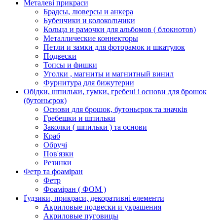
Металеві прикраси
Брадсы, люверсы и анкера
Бубенчики и колокольчики
Кольца и рамочки для альбомов ( блокнотов)
Металлические коннекторы
Петли и замки для фоторамок и шкатулок
Подвески
Топсы и фишки
Уголки , магниты и магнитный винил
Фурнитура для бижутерии
Обідки, шпильки, гумки, гребені і основи для брошок
(бутоньєрок)
Основи для брошок, бутоньєрок та значків
Гребешки и шпильки
Заколки ( шпильки ) та основи
Краб
Обручі
Пов'язки
Резинки
Фетр та фоаміран
Фетр
Фоаміран ( ФОМ )
Ґудзики, прикраси, декоративні елементи
Акриловые подвески и украшения
Акриловые пуговицы