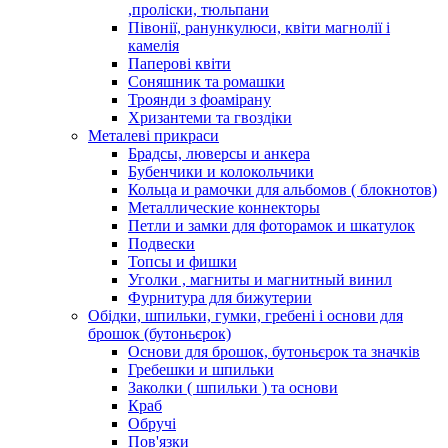
,проліски, тюльпани
Півонії, ранункулюси, квіти магнолії і
камелія
Паперові квіти
Соняшник та ромашки
Троянди з фоамірану
Хризантеми та гвоздіки
Металеві прикраси
Брадсы, люверсы и анкера
Бубенчики и колокольчики
Кольца и рамочки для альбомов ( блокнотов)
Металлические коннекторы
Петли и замки для фоторамок и шкатулок
Подвески
Топсы и фишки
Уголки , магниты и магнитный винил
Фурнитура для бижутерии
Обідки, шпильки, гумки, гребені і основи для
брошок (бутоньєрок)
Основи для брошок, бутоньєрок та значків
Гребешки и шпильки
Заколки ( шпильки ) та основи
Краб
Обручі
Пов'язки