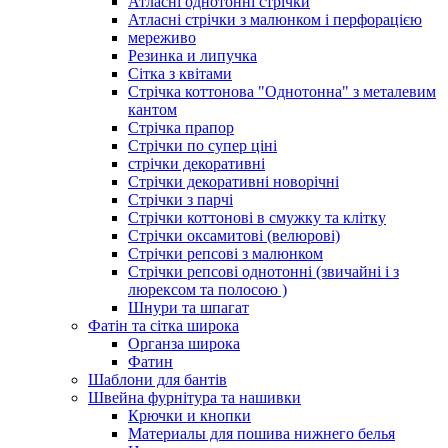
Атласні однотонні стрічки
Атласні стрічки з малюнком і перфорацією
мереживо
Резинка и липучка
Сітка з квітами
Стрічка коттонова "Однотонна" з металевим
кантом
Стрічка прапор
Стрічки по супер ціні
стрічки декоративні
Стрічки декоративні новорічні
Стрічки з парчі
Стрічки коттонові в смужку та клітку
Стрічки оксамитові (велюрові)
Стрічки репсові з малюнком
Стрічки репсові однотонні (звичайні і з
люрексом та полосою )
Шнури та шпагат
Фатін та сітка широка
Органза широка
Фатин
Шаблони для бантів
Швейна фурнітура та нашивки
Крючки и кнопки
Материалы для пошива нижнего белья