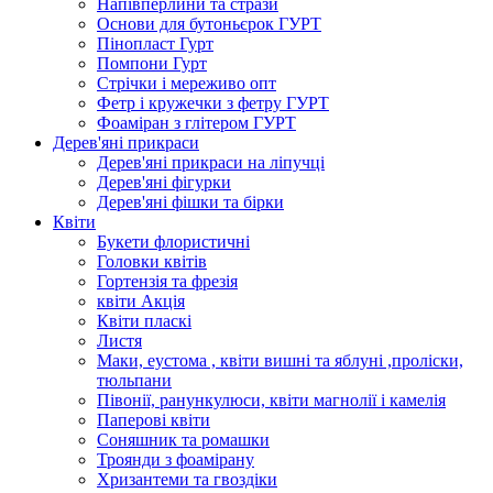
Напівперлини та стрази
Основи для бутоньєрок ГУРТ
Пінопласт Гурт
Помпони Гурт
Стрічки і мереживо опт
Фетр і кружечки з фетру ГУРТ
Фоаміран з глітером ГУРТ
Дерев'яні прикраси
Дерев'яні прикраси на ліпучці
Дерев'яні фігурки
Дерев'яні фішки та бірки
Квіти
Букети флористичні
Головки квітів
Гортензія та фрезія
квіти Акція
Квіти пласкі
Листя
Маки, еустома , квіти вишні та яблуні ,проліски,
тюльпани
Півонії, ранункулюси, квіти магнолії і камелія
Паперові квіти
Соняшник та ромашки
Троянди з фоамірану
Хризантеми та гвоздіки