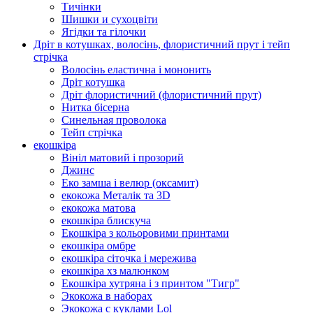
Тичінки
Шишки и сухоцвіти
Ягідки та гілочки
Дріт в котушках, волосінь, флористичний прут і тейп
стрічка
Волосінь еластична і мононить
Дріт котушка
Дріт флористичний (флористичний прут)
Нитка бісерна
Синельная проволока
Тейп стрічка
екошкіра
Вініл матовий і прозорий
Джинс
Еко замша і велюр (оксамит)
екокожа Металік та 3D
екокожа матова
екошкіра блискуча
Екошкіра з кольоровими принтами
екошкіра омбре
екошкіра сіточка і мережива
екошкіра хз малюнком
Екошкіра хутряна і з принтом "Тигр"
Экокожа в наборах
Экокожа с куклами Lol