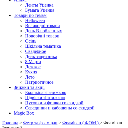
Ленты Уценка
Бумага Уценка
Товари по темам
Helloween
Великодні товари
День Влюбленных
Новорічні товари
Осінь
Шкільна тематика
Свадебное
День защитника
8 Марта
Детское
Кухня
Лето
Патриотичное
Знижки та акції
Екошкіра зі знижкою
Підвіски зі знижкою
Пуговки и фишки со скидкой
Серединки и кабошоны со скидкой
Magic Box
Головна
>
Фетр та фоаміран
>
Фоаміран ( ФОМ )
> Фоаміран
Іранський