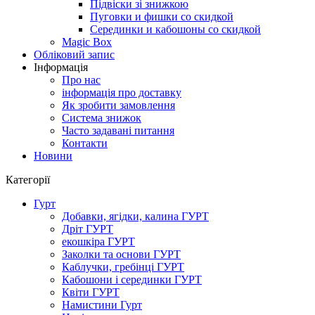
Підвіски зі знижкою
Пуговки и фишки со скидкой
Серединки и кабошоны со скидкой
Magic Box
Обліковий запис
Інформація
Про нас
інформація про доставку
Як зробити замовлення
Система знижок
Часто задавані питання
Контакти
Новини
Категорії
Гурт
Добавки, ягідки, калина ГУРТ
Дріт ГУРТ
екошкіра ГУРТ
Заколки та основи ГУРТ
Каблучки, гребінці ГУРТ
Кабошони і серединки ГУРТ
Квіти ГУРТ
Намистини Гурт