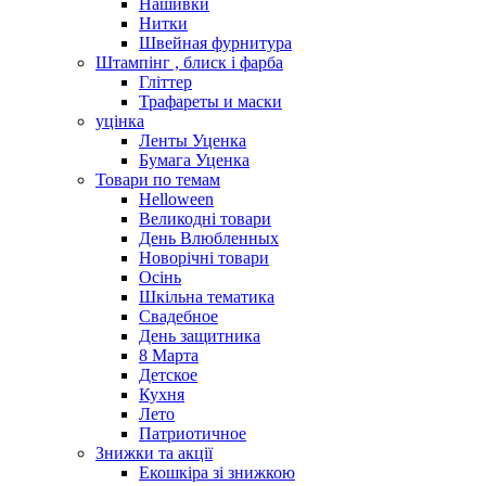
Нашивки
Нитки
Швейная фурнитура
Штампінг , блиск і фарба
Гліттер
Трафареты и маски
уцінка
Ленты Уценка
Бумага Уценка
Товари по темам
Helloween
Великодні товари
День Влюбленных
Новорічні товари
Осінь
Шкільна тематика
Свадебное
День защитника
8 Марта
Детское
Кухня
Лето
Патриотичное
Знижки та акції
Екошкіра зі знижкою