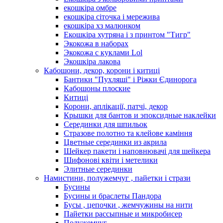
екошкіра омбре
екошкіра сіточка і мережива
екошкіра хз малюнком
Екошкіра хутряна і з принтом "Тигр"
Экокожа в наборах
Экокожа с куклами Lol
Экошкiра лакова
Кабошони, декор, корони і китиці
Бантики "Пухляші" і Ріжки Єдинорога
Кабошоны плоские
Китиці
Корони, аплікації, патчі, декор
Крышки для бантов и эпоксидные наклейки
Серединки для шпильок
Стразове полотно та клейове каміння
Цветные серединки из акрила
Шейкер пакети і наповнювачі для шейкера
Шифонові квіти і метелики
Элитные серединки
Намистини, полужемчуг , пайетки і стрази
Бусины
Бусины и браслеты Пандора
Бусы , цепочки , жемчужины на нити
Пайетки рассыпные и микробисер
Полужемчуг