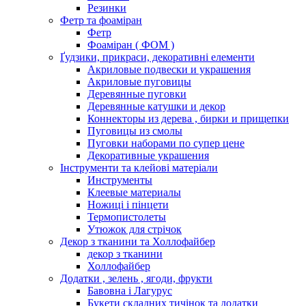
Резинки
Фетр та фоаміран
Фетр
Фоаміран ( ФОМ )
Ґудзики, прикраси, декоративні елементи
Акриловые подвески и украшения
Акриловые пуговицы
Деревянные пуговки
Деревянные катушки и декор
Коннекторы из дерева , бирки и прищепки
Пуговицы из смолы
Пуговки наборами по супер цене
Декоративные украшения
Інструменти та клейові матеріали
Инструменты
Клеевые материалы
Ножиці і пінцети
Термопистолеты
Утюжок для стрічок
Декор з тканини та Холлофайбер
декор з тканини
Холлофайбер
Додатки , зелень , ягоди, фрукти
Бавовна і Лагурус
Букети складних тичінок та додатки