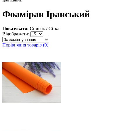
Фоаміран Іранський
Показувати:
Список
/
Сітка
Відображати:
Порівняння товарів (0)