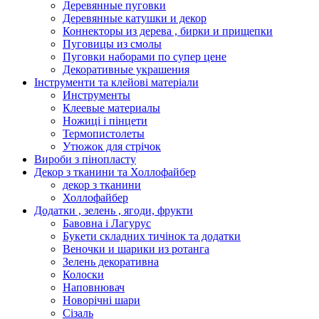
Деревянные пуговки
Деревянные катушки и декор
Коннекторы из дерева , бирки и прищепки
Пуговицы из смолы
Пуговки наборами по супер цене
Декоративные украшения
Інструменти та клейові матеріали
Инструменты
Клеевые материалы
Ножиці і пінцети
Термопистолеты
Утюжок для стрічок
Вироби з пінопласту
Декор з тканини та Холлофайбер
декор з тканини
Холлофайбер
Додатки , зелень , ягоди, фрукти
Бавовна і Лагурус
Букети складних тичінок та додатки
Веночки и шарики из ротанга
Зелень декоративна
Колоски
Наповнювач
Новорічні шари
Сізаль