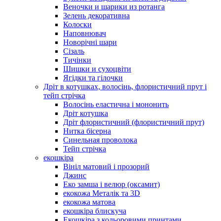
Веночки и шарики из ротанга
Зелень декоративна
Колоски
Наповнювач
Новорічні шари
Сізаль
Тичінки
Шишки и сухоцвіти
Ягідки та гілочки
Дріт в котушках, волосінь, флористичний прут і
тейп стрічка
Волосінь еластична і мононить
Дріт котушка
Дріт флористичний (флористичний прут)
Нитка бісерна
Синельная проволока
Тейп стрічка
екошкіра
Вініл матовий і прозорий
Джинс
Еко замша і велюр (оксамит)
екокожа Металік та 3D
екокожа матова
екошкіра блискуча
Екошкіра з кольоровими принтами