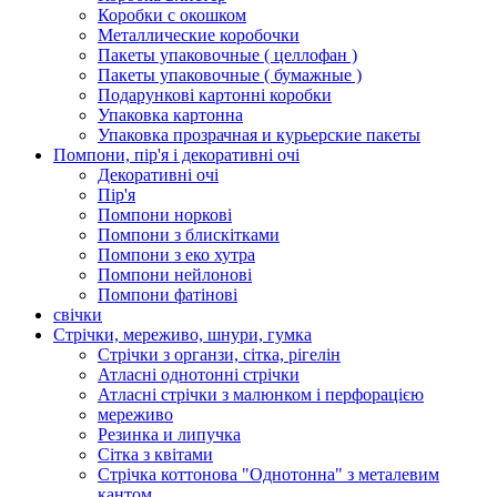
Коробки с окошком
Металлические коробочки
Пакеты упаковочные ( целлофан )
Пакеты упаковочные ( бумажные )
Подарункові картонні коробки
Упаковка картонна
Упаковка прозрачная и курьерские пакеты
Помпони, пір'я і декоративні очі
Декоративні очі
Пір'я
Помпони норкові
Помпони з блискітками
Помпони з еко хутра
Помпони нейлонові
Помпони фатінові
свічки
Стрічки, мереживо, шнури, гумка
Стрічки з органзи, сітка, рігелін
Атласні однотонні стрічки
Атласні стрічки з малюнком і перфорацією
мереживо
Резинка и липучка
Сітка з квітами
Стрічка коттонова "Однотонна" з металевим
кантом