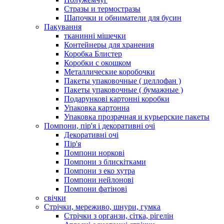
Стразы и термостразы
Шапочки и обниматели для бусин
Пакування
тканинні мішечки
Контейнеры для хранения
Коробка Блистер
Коробки с окошком
Металлические коробочки
Пакеты упаковочные ( целлофан )
Пакеты упаковочные ( бумажные )
Подарункові картонні коробки
Упаковка картонна
Упаковка прозрачная и курьерские пакеты
Помпони, пір'я і декоративні очі
Декоративні очі
Пір'я
Помпони норкові
Помпони з блискітками
Помпони з еко хутра
Помпони нейлонові
Помпони фатінові
свічки
Стрічки, мереживо, шнури, гумка
Стрічки з органзи, сітка, рігелін