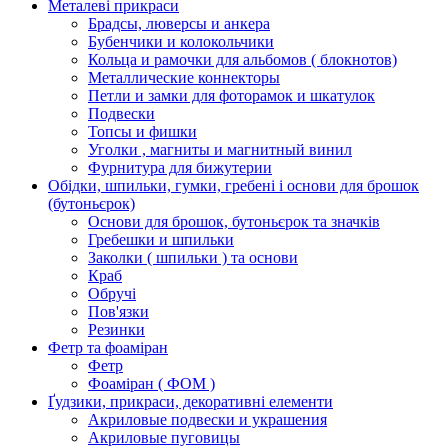
Металеві прикраси
Брадсы, люверсы и анкера
Бубенчики и колокольчики
Кольца и рамочки для альбомов ( блокнотов)
Металлические коннекторы
Петли и замки для фоторамок и шкатулок
Подвески
Топсы и фишки
Уголки , магниты и магнитный винил
Фурнитура для бижутерии
Обідки, шпильки, гумки, гребені і основи для брошок
(бутоньєрок)
Основи для брошок, бутоньєрок та значків
Гребешки и шпильки
Заколки ( шпильки ) та основи
Краб
Обручі
Пов'язки
Резинки
Фетр та фоаміран
Фетр
Фоаміран ( ФОМ )
Ґудзики, прикраси, декоративні елементи
Акриловые подвески и украшения
Акриловые пуговицы