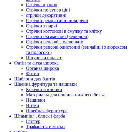
Стрічка прапор
Стрічки по супер ціні
стрічки декоративні
Стрічки декоративні новорічні
Стрічки з парчі
Стрічки коттонові в смужку та клітку
Стрічки оксамитові (велюрові)
Стрічки репсові з малюнком
Стрічки репсові однотонні (звичайні і з люрексом
та полосою )
Шнури та шпагат
Фатін та сітка широка
Органза широка
Фатин
Шаблони для бантів
Швейна фурнітура та нашивки
Крючки и кнопки
Материалы для пошива нижнего белья
Нашивки
Нитки
Швейная фурнитура
Штампінг , блиск і фарба
Гліттер
Трафареты и маски
уцінка