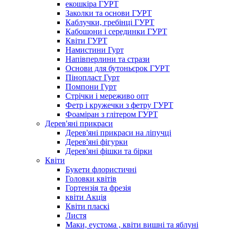
екошкіра ГУРТ
Заколки та основи ГУРТ
Каблучки, гребінці ГУРТ
Кабошони і серединки ГУРТ
Квіти ГУРТ
Намистини Гурт
Напівперлини та стрази
Основи для бутоньєрок ГУРТ
Пінопласт Гурт
Помпони Гурт
Стрічки і мереживо опт
Фетр і кружечки з фетру ГУРТ
Фоаміран з глітером ГУРТ
Дерев'яні прикраси
Дерев'яні прикраси на ліпучці
Дерев'яні фігурки
Дерев'яні фішки та бірки
Квіти
Букети флористичні
Головки квітів
Гортензія та фрезія
квіти Акція
Квіти пласкі
Листя
Маки, еустома , квіти вишні та яблуні