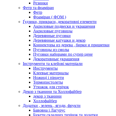
Резинки
Фетр та фоаміран
Фетр
Фоаміран ( ФОМ )
Ґудзики, прикраси, декоративні елементи
Акриловые подвески и украшения
Акриловые пуговицы
Деревянные пуговки
Деревянные катушки и декор
Коннекторы из дерева , бирки и прищепки
Пуговицы из смолы
Пуговки наборами по супер цене
Декоративные украшения
Інструменти та клейові матеріали
Инструменты
Клеевые материалы
Ножиці і пінцети
Термопистолеты
Утюжок для стрічок
Декор з тканини та Холлофайбер
декор з тканини
Холлофайбер
Додатки , зелень , ягоди, фрукти
Бавовна і Лагурус
Букети складних тичінок та додатки