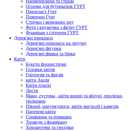
Напівперлини та стрази
Основи для бутоньєрок ГУРТ
Пінопласт Гурт
Помпони Гурт
Стрічки і мереживо опт
Фетр і кружечки з фетру ГУРТ
Фоаміран з глітером ГУРТ
Дерев'яні прикраси
Дерев'яні прикраси на ліпучці
Дерев'яні фігурки
Дерев'яні фішки та бірки
Квіти
Букети флористичні
Головки квітів
Гортензія та фрезія
квіти Акція
Квіти пласкі
Листя
Маки, еустома , квіти вишні та яблуні ,проліски,
тюльпани
Півонії, ранункулюси, квіти магнолії і камелія
Паперові квіти
Соняшник та ромашки
Троянди з фоамірану
Хризантеми та гвоздіки