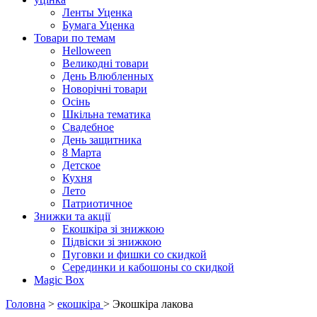
Ленты Уценка
Бумага Уценка
Товари по темам
Helloween
Великодні товари
День Влюбленных
Новорічні товари
Осінь
Шкільна тематика
Свадебное
День защитника
8 Марта
Детское
Кухня
Лето
Патриотичное
Знижки та акції
Екошкіра зі знижкою
Підвіски зі знижкою
Пуговки и фишки со скидкой
Серединки и кабошоны со скидкой
Magic Box
Головна
>
екошкіра
> Экошкiра лакова