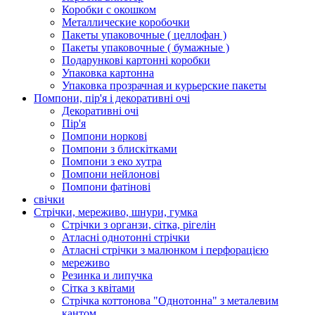
Коробки с окошком
Металлические коробочки
Пакеты упаковочные ( целлофан )
Пакеты упаковочные ( бумажные )
Подарункові картонні коробки
Упаковка картонна
Упаковка прозрачная и курьерские пакеты
Помпони, пір'я і декоративні очі
Декоративні очі
Пір'я
Помпони норкові
Помпони з блискітками
Помпони з еко хутра
Помпони нейлонові
Помпони фатінові
свічки
Стрічки, мереживо, шнури, гумка
Стрічки з органзи, сітка, рігелін
Атласні однотонні стрічки
Атласні стрічки з малюнком і перфорацією
мереживо
Резинка и липучка
Сітка з квітами
Стрічка коттонова "Однотонна" з металевим
кантом