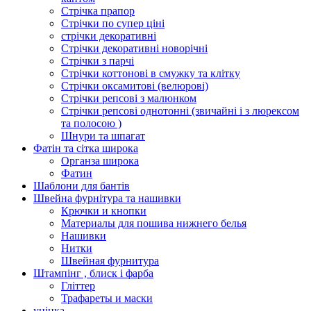
Стрічка прапор
Стрічки по супер ціні
стрічки декоративні
Стрічки декоративні новорічні
Стрічки з парчі
Стрічки коттонові в смужку та клітку
Стрічки оксамитові (велюрові)
Стрічки репсові з малюнком
Стрічки репсові однотонні (звичайні і з люрексом
та полосою )
Шнури та шпагат
Фатін та сітка широка
Органза широка
Фатин
Шаблони для бантів
Швейна фурнітура та нашивки
Крючки и кнопки
Материалы для пошива нижнего белья
Нашивки
Нитки
Швейная фурнитура
Штампінг , блиск і фарба
Гліттер
Трафареты и маски
уцінка