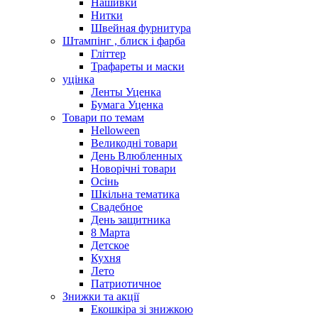
Нашивки
Нитки
Швейная фурнитура
Штампінг , блиск і фарба
Гліттер
Трафареты и маски
уцінка
Ленты Уценка
Бумага Уценка
Товари по темам
Helloween
Великодні товари
День Влюбленных
Новорічні товари
Осінь
Шкільна тематика
Свадебное
День защитника
8 Марта
Детское
Кухня
Лето
Патриотичное
Знижки та акції
Екошкіра зі знижкою