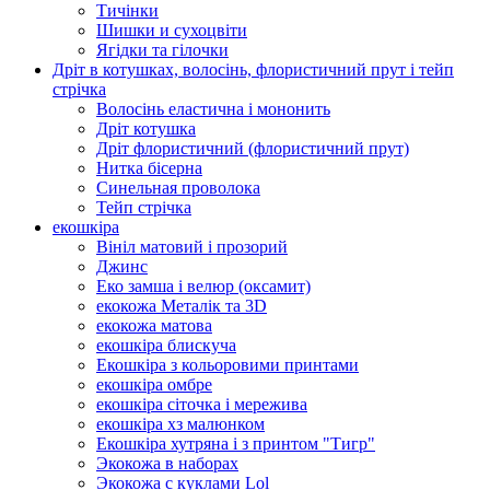
Тичінки
Шишки и сухоцвіти
Ягідки та гілочки
Дріт в котушках, волосінь, флористичний прут і тейп
стрічка
Волосінь еластична і мононить
Дріт котушка
Дріт флористичний (флористичний прут)
Нитка бісерна
Синельная проволока
Тейп стрічка
екошкіра
Вініл матовий і прозорий
Джинс
Еко замша і велюр (оксамит)
екокожа Металік та 3D
екокожа матова
екошкіра блискуча
Екошкіра з кольоровими принтами
екошкіра омбре
екошкіра сіточка і мережива
екошкіра хз малюнком
Екошкіра хутряна і з принтом "Тигр"
Экокожа в наборах
Экокожа с куклами Lol