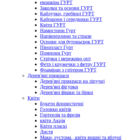
екошкіра ГУРТ
Заколки та основи ГУРТ
Каблучки, гребінці ГУРТ
Кабошони і серединки ГУРТ
Квіти ГУРТ
Намистини Гурт
Напівперлини та стрази
Основи для бутоньєрок ГУРТ
Пінопласт Гурт
Помпони Гурт
Стрічки і мереживо опт
Фетр і кружечки з фетру ГУРТ
Фоаміран з глітером ГУРТ
Дерев'яні прикраси
Дерев'яні прикраси на ліпучці
Дерев'яні фігурки
Дерев'яні фішки та бірки
Квіти
Букети флористичні
Головки квітів
Гортензія та фрезія
квіти Акція
Квіти пласкі
Листя
Маки, еустома , квіти вишні та яблуні