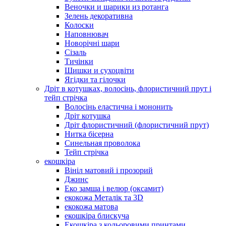
Веночки и шарики из ротанга
Зелень декоративна
Колоски
Наповнювач
Новорічні шари
Сізаль
Тичінки
Шишки и сухоцвіти
Ягідки та гілочки
Дріт в котушках, волосінь, флористичний прут і
тейп стрічка
Волосінь еластична і мононить
Дріт котушка
Дріт флористичний (флористичний прут)
Нитка бісерна
Синельная проволока
Тейп стрічка
екошкіра
Вініл матовий і прозорий
Джинс
Еко замша і велюр (оксамит)
екокожа Металік та 3D
екокожа матова
екошкіра блискуча
Екошкіра з кольоровими принтами