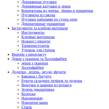
Деревянные пуговки
Деревянные катушки и декор
Коннекторы из дерева , бирки и прищепки
Пуговицы из смолы
Пуговки наборами по супер цене
Декоративные украшения
Інструменти та клейові матеріали
Инструменты
Клеевые материалы
Ножиці і пінцети
Термопистолеты
Утюжок для стрічок
Вироби з пінопласту
Декор з тканини та Холлофайбер
декор з тканини
Холлофайбер
Додатки , зелень , ягоди, фрукти
Бавовна і Лагурус
Букети складних тичінок та додатки
Веночки и шарики из ротанга
Зелень декоративна
Колоски
Наповнювач
Новорічні шари
Сізаль