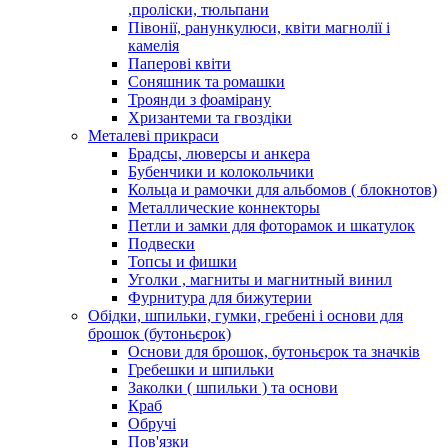
,проліски, тюльпани
Півонії, ранункулюси, квіти магнолії і
камелія
Паперові квіти
Соняшник та ромашки
Троянди з фоамірану
Хризантеми та гвоздіки
Металеві прикраси
Брадсы, люверсы и анкера
Бубенчики и колокольчики
Кольца и рамочки для альбомов ( блокнотов)
Металлические коннекторы
Петли и замки для фоторамок и шкатулок
Подвески
Топсы и фишки
Уголки , магниты и магнитный винил
Фурнитура для бижутерии
Обідки, шпильки, гумки, гребені і основи для
брошок (бутоньєрок)
Основи для брошок, бутоньєрок та значків
Гребешки и шпильки
Заколки ( шпильки ) та основи
Краб
Обручі
Пов'язки