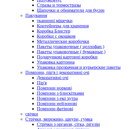
Стразы и термостразы
Шапочки и обниматели для бусин
Пакування
тканинні мішечки
Контейнеры для хранения
Коробка Блистер
Коробки с окошком
Металлические коробочки
Пакеты упаковочные ( целлофан )
Пакеты упаковочные ( бумажные )
Подарункові картонні коробки
Упаковка картонна
Упаковка прозрачная и курьерские пакеты
Помпони, пір'я і декоративні очі
Декоративні очі
Пір'я
Помпони норкові
Помпони з блискітками
Помпони з еко хутра
Помпони нейлонові
Помпони фатінові
свічки
Стрічки, мереживо, шнури, гумка
Стрічки з органзи, сітка, рігелін