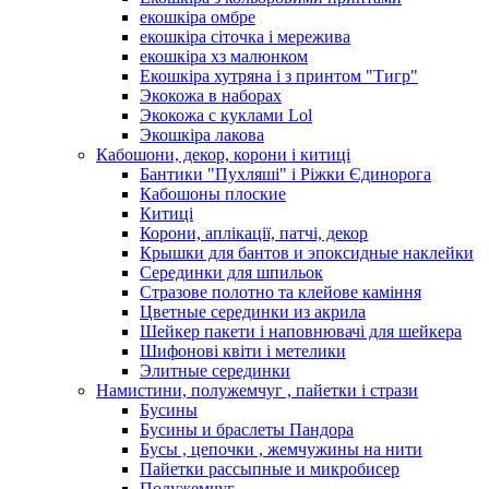
екошкіра омбре
екошкіра сіточка і мережива
екошкіра хз малюнком
Екошкіра хутряна і з принтом "Тигр"
Экокожа в наборах
Экокожа с куклами Lol
Экошкiра лакова
Кабошони, декор, корони і китиці
Бантики "Пухляші" і Ріжки Єдинорога
Кабошоны плоские
Китиці
Корони, аплікації, патчі, декор
Крышки для бантов и эпоксидные наклейки
Серединки для шпильок
Стразове полотно та клейове каміння
Цветные серединки из акрила
Шейкер пакети і наповнювачі для шейкера
Шифонові квіти і метелики
Элитные серединки
Намистини, полужемчуг , пайетки і стрази
Бусины
Бусины и браслеты Пандора
Бусы , цепочки , жемчужины на нити
Пайетки рассыпные и микробисер
Полужемчуг