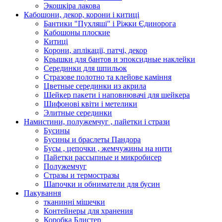
Экошкiра лакова
Кабошони, декор, корони і китиці
Бантики "Пухляші" і Ріжки Єдинорога
Кабошоны плоские
Китиці
Корони, аплікації, патчі, декор
Крышки для бантов и эпоксидные наклейки
Серединки для шпильок
Стразове полотно та клейове каміння
Цветные серединки из акрила
Шейкер пакети і наповнювачі для шейкера
Шифонові квіти і метелики
Элитные серединки
Намистини, полужемчуг , пайетки і стрази
Бусины
Бусины и браслеты Пандора
Бусы , цепочки , жемчужины на нити
Пайетки рассыпные и микробисер
Полужемчуг
Стразы и термостразы
Шапочки и обниматели для бусин
Пакування
тканинні мішечки
Контейнеры для хранения
Коробка Блистер