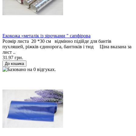
Екокожа «металік із зірочками " сапфірова
Розмір листа 20 *30 см відмінно підійде для бантів
пухляшей, ріжків єдинорога, бантиків і тюд Ціна вказана за
лист ..
31.97 грн.