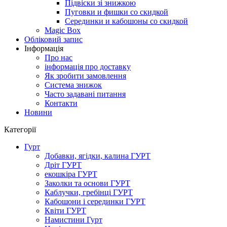
Підвіски зі знижкою
Пуговки и фишки со скидкой
Серединки и кабошоны со скидкой
Magic Box
Обліковий запис
Інформація
Про нас
інформація про доставку
Як зробити замовлення
Система знижок
Часто задавані питання
Контакти
Новини
Категорії
Гурт
Добавки, ягідки, калина ГУРТ
Дріт ГУРТ
екошкіра ГУРТ
Заколки та основи ГУРТ
Каблучки, гребінці ГУРТ
Кабошони і серединки ГУРТ
Квіти ГУРТ
Намистини Гурт