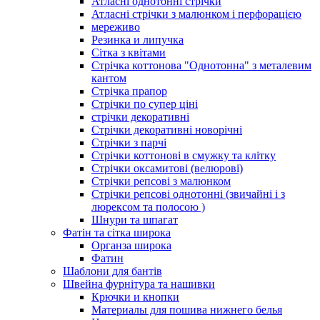
Атласні однотонні стрічки
Атласні стрічки з малюнком і перфорацією
мереживо
Резинка и липучка
Сітка з квітами
Стрічка коттонова "Однотонна" з металевим
кантом
Стрічка прапор
Стрічки по супер ціні
стрічки декоративні
Стрічки декоративні новорічні
Стрічки з парчі
Стрічки коттонові в смужку та клітку
Стрічки оксамитові (велюрові)
Стрічки репсові з малюнком
Стрічки репсові однотонні (звичайні і з
люрексом та полосою )
Шнури та шпагат
Фатін та сітка широка
Органза широка
Фатин
Шаблони для бантів
Швейна фурнітура та нашивки
Крючки и кнопки
Материалы для пошива нижнего белья