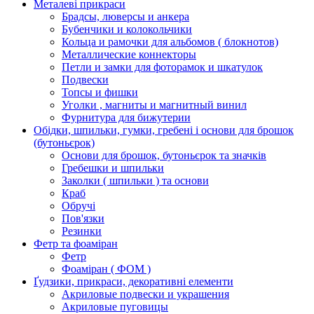
Металеві прикраси
Брадсы, люверсы и анкера
Бубенчики и колокольчики
Кольца и рамочки для альбомов ( блокнотов)
Металлические коннекторы
Петли и замки для фоторамок и шкатулок
Подвески
Топсы и фишки
Уголки , магниты и магнитный винил
Фурнитура для бижутерии
Обідки, шпильки, гумки, гребені і основи для брошок
(бутоньєрок)
Основи для брошок, бутоньєрок та значків
Гребешки и шпильки
Заколки ( шпильки ) та основи
Краб
Обручі
Пов'язки
Резинки
Фетр та фоаміран
Фетр
Фоаміран ( ФОМ )
Ґудзики, прикраси, декоративні елементи
Акриловые подвески и украшения
Акриловые пуговицы