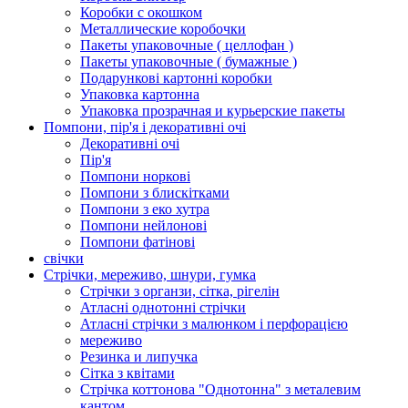
Коробки с окошком
Металлические коробочки
Пакеты упаковочные ( целлофан )
Пакеты упаковочные ( бумажные )
Подарункові картонні коробки
Упаковка картонна
Упаковка прозрачная и курьерские пакеты
Помпони, пір'я і декоративні очі
Декоративні очі
Пір'я
Помпони норкові
Помпони з блискітками
Помпони з еко хутра
Помпони нейлонові
Помпони фатінові
свічки
Стрічки, мереживо, шнури, гумка
Стрічки з органзи, сітка, рігелін
Атласні однотонні стрічки
Атласні стрічки з малюнком і перфорацією
мереживо
Резинка и липучка
Сітка з квітами
Стрічка коттонова "Однотонна" з металевим
кантом