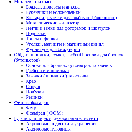
Металеві прикраси
Брадсы, люверсы и анкера
Бубенчики и колокольчики
Кольца и рамочки для альбомов ( блокнотов)
Металлические коннекторы
Петли и замки для фоторамок и шкатулок
Подвески
Топсы и фишки
Уголки , магниты и магнитный винил
Фурнитура для бижутерии
Обідки, шпильки, гумки, гребені і основи для брошок
(бутоньєрок)
Основи для брошок, бутоньєрок та значків
Гребешки и шпильки
Заколки ( шпильки ) та основи
Краб
Обручі
Пов'язки
Резинки
Фетр та фоаміран
Фетр
Фоаміран ( ФОМ )
Ґудзики, прикраси, декоративні елементи
Акриловые подвески и украшения
Акриловые пуговицы