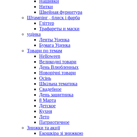
Нашивки
Нитки
Швейная фурнитура
Штампінг , блиск і фарба
Гліттер
Трафареты и маски
уцінка
Ленты Уценка
Бумага Уценка
Товари по темам
Helloween
Великодні товари
День Влюбленных
Новорічні товари
Осінь
Шкільна тематика
Свадебное
День защитника
8 Марта
Детское
Кухня
Лето
Патриотичное
Знижки та акції
Екошкіра зі знижкою