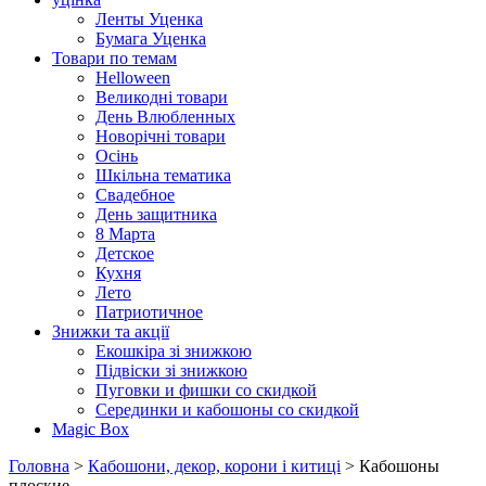
Ленты Уценка
Бумага Уценка
Товари по темам
Helloween
Великодні товари
День Влюбленных
Новорічні товари
Осінь
Шкільна тематика
Свадебное
День защитника
8 Марта
Детское
Кухня
Лето
Патриотичное
Знижки та акції
Екошкіра зі знижкою
Підвіски зі знижкою
Пуговки и фишки со скидкой
Серединки и кабошоны со скидкой
Magic Box
Головна
>
Кабошони, декор, корони і китиці
> Кабошоны
плоские