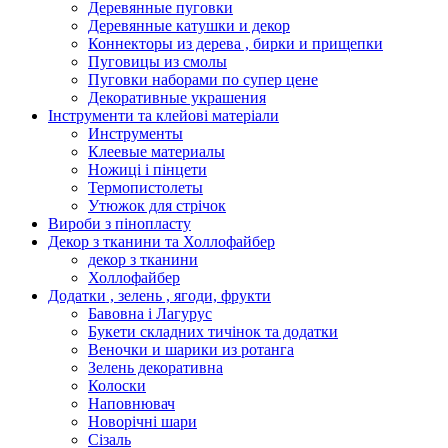
Деревянные пуговки
Деревянные катушки и декор
Коннекторы из дерева , бирки и прищепки
Пуговицы из смолы
Пуговки наборами по супер цене
Декоративные украшения
Інструменти та клейові матеріали
Инструменты
Клеевые материалы
Ножиці і пінцети
Термопистолеты
Утюжок для стрічок
Вироби з пінопласту
Декор з тканини та Холлофайбер
декор з тканини
Холлофайбер
Додатки , зелень , ягоди, фрукти
Бавовна і Лагурус
Букети складних тичінок та додатки
Веночки и шарики из ротанга
Зелень декоративна
Колоски
Наповнювач
Новорічні шари
Сізаль