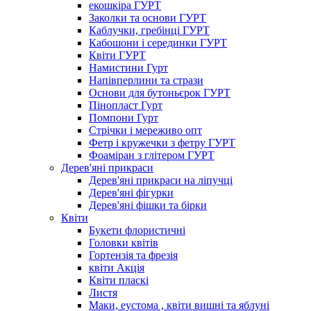
екошкіра ГУРТ
Заколки та основи ГУРТ
Каблучки, гребінці ГУРТ
Кабошони і серединки ГУРТ
Квіти ГУРТ
Намистини Гурт
Напівперлини та стрази
Основи для бутоньєрок ГУРТ
Пінопласт Гурт
Помпони Гурт
Стрічки і мереживо опт
Фетр і кружечки з фетру ГУРТ
Фоаміран з глітером ГУРТ
Дерев'яні прикраси
Дерев'яні прикраси на ліпучці
Дерев'яні фігурки
Дерев'яні фішки та бірки
Квіти
Букети флористичні
Головки квітів
Гортензія та фрезія
квіти Акція
Квіти пласкі
Листя
Маки, еустома , квіти вишні та яблуні