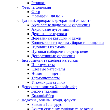
Резинки
Фетр та фоаміран
Фетр
Фоаміран ( ФОМ )
Ґудзики, прикраси, декоративні елементи
Акриловые подвески и украшения
Акриловые пуговицы
Деревянные пуговки
Деревянные катушки и декор
Коннекторы из дерева , бирки и прищепки
Пуговицы из смолы
Пуговки наборами по супер цене
Декоративные украшения
Інструменти та клейові матеріали
Инструменты
Клеевые материалы
Ножиці і пінцети
Термопистолеты
Утюжок для стрічок
Декор з тканини та Холлофайбер
декор з тканини
Холлофайбер
Додатки , зелень , ягоди, фрукти
Бавовна і Лагурус
Букети складних тичінок та додатки