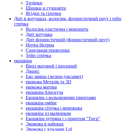
Тичінки
Шишки и сухоцвіти
Ягідки та гілочки
Дріт в котушках, волосінь, флористичний прут і тейп
стрічка
Волосінь еластична і мононить
Дріт котушка
Дріт флористичний (флористичний прут)
Нитка бісерна
Синельная проволока
Тейп стрічка
екошкіра
Вініл матовий і прозорий
Джинс
Еко замша і велюр (оксамит)
екокожа Металік та 3D
екокожа матова
екошкіра блискуча
Екошкіра з кольоровими принтами
екошкіра омбре
екошкіра сіточка і мережива
екошкіра хз малюнком
Екошкіра хутряна і з принтом "Тигр"
Экокожа в наборах
Экокожа с куклами Lol