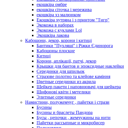
екошкіра омбре
екошкіра сіточка і мережива
екошкіра хз малюнком
Екошкіра хутряна і з принтом "Тигр"
Экокожа в наборах
Экокожа с куклами Lol
Экошкiра лакова
Кабошони, декор, корони і китиці
Бантики "Пухляші" і Ріжки Єдинорога
Кабошоны плоские
Китиці
Корони, аплікації, патчі, декор
Крышки для бантов и эпоксидные наклейки
Серединки для шпильок
Стразове полотно та клейове каміння
Цветные серединки из акрила
Шейкер пакети і наповнювачі для шейкера
Шифонові квіти і метелики
Элитные серединки
Намистини, полужемчуг , пайетки і стрази
Бусины
Бусины и браслеты Пандора
Бусы , цепочки , жемчужины на нити
Пайетки рассыпные и микробисер
Полужемчуг