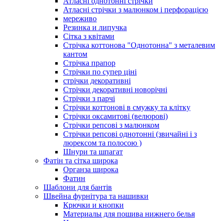
Атласні однотонні стрічки
Атласні стрічки з малюнком і перфорацією
мереживо
Резинка и липучка
Сітка з квітами
Стрічка коттонова "Однотонна" з металевим
кантом
Стрічка прапор
Стрічки по супер ціні
стрічки декоративні
Стрічки декоративні новорічні
Стрічки з парчі
Стрічки коттонові в смужку та клітку
Стрічки оксамитові (велюрові)
Стрічки репсові з малюнком
Стрічки репсові однотонні (звичайні і з
люрексом та полосою )
Шнури та шпагат
Фатін та сітка широка
Органза широка
Фатин
Шаблони для бантів
Швейна фурнітура та нашивки
Крючки и кнопки
Материалы для пошива нижнего белья