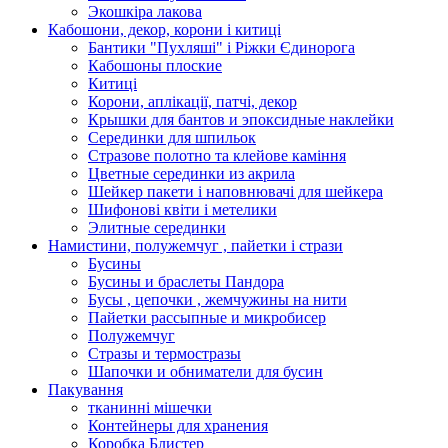
Экошкiра лакова
Кабошони, декор, корони і китиці
Бантики "Пухляші" і Ріжки Єдинорога
Кабошоны плоские
Китиці
Корони, аплікації, патчі, декор
Крышки для бантов и эпоксидные наклейки
Серединки для шпильок
Стразове полотно та клейове каміння
Цветные серединки из акрила
Шейкер пакети і наповнювачі для шейкера
Шифонові квіти і метелики
Элитные серединки
Намистини, полужемчуг , пайетки і стрази
Бусины
Бусины и браслеты Пандора
Бусы , цепочки , жемчужины на нити
Пайетки рассыпные и микробисер
Полужемчуг
Стразы и термостразы
Шапочки и обниматели для бусин
Пакування
тканинні мішечки
Контейнеры для хранения
Коробка Блистер