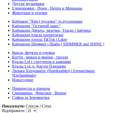
Другие мультяшки
Единорожки , Пони , Пеппа и Миньоны
Животные и птички
Кабошон "Хвіст русалки" та русалоньки
Кабошони "Останній шанс"
Кабошони Дівчата, лялечки, Тільди і Зайчика
Кабошони пласкі патріотичні
Кабошони плоскі TikTok і Likee
Кабошони Шиммер і Шайн ( SHIMMER and SHINE )
Кексы, фрукты и одежка
Китти , микки и минни , тролли
Куклы Lol с глиттером и камнями
Куклы LoL и Доктор Плюшева
Ляльки Хердораблс (Hairdorables) і Енчантімалс
(Enchantimals)
Новогодние
Принцессы и принцы
Смешарики , Фиксики , Винни
София та Земляничка
Показувати:
Список
/
Сітка
Відображати: