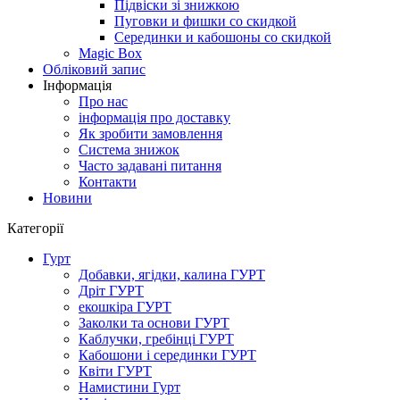
Підвіски зі знижкою
Пуговки и фишки со скидкой
Серединки и кабошоны со скидкой
Magic Box
Обліковий запис
Інформація
Про нас
інформація про доставку
Як зробити замовлення
Система знижок
Часто задавані питання
Контакти
Новини
Категорії
Гурт
Добавки, ягідки, калина ГУРТ
Дріт ГУРТ
екошкіра ГУРТ
Заколки та основи ГУРТ
Каблучки, гребінці ГУРТ
Кабошони і серединки ГУРТ
Квіти ГУРТ
Намистини Гурт