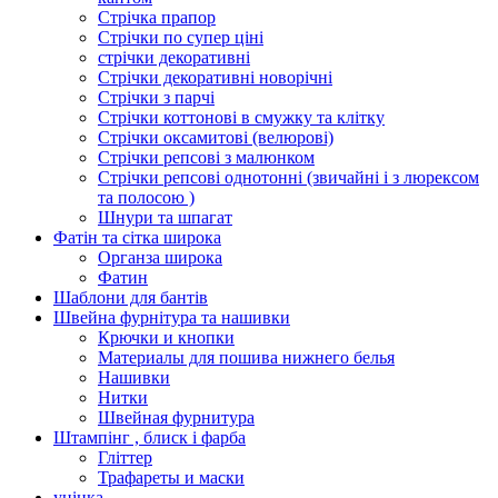
Стрічка прапор
Стрічки по супер ціні
стрічки декоративні
Стрічки декоративні новорічні
Стрічки з парчі
Стрічки коттонові в смужку та клітку
Стрічки оксамитові (велюрові)
Стрічки репсові з малюнком
Стрічки репсові однотонні (звичайні і з люрексом
та полосою )
Шнури та шпагат
Фатін та сітка широка
Органза широка
Фатин
Шаблони для бантів
Швейна фурнітура та нашивки
Крючки и кнопки
Материалы для пошива нижнего белья
Нашивки
Нитки
Швейная фурнитура
Штампінг , блиск і фарба
Гліттер
Трафареты и маски
уцінка