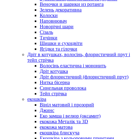
Веночки и шарики из ротанга
Зелень декоративна
Колоски
Наповнювач
Новорічні шари
Сізаль
Тичінки
Шишки и сухоцвіти
Ягідки та гілочки
Дріт в котушках, волосінь, флористичний прут і
тейп стрічка
Волосінь еластична і мононить
Дріт котушка
Дріт флористичний (флористичний прут)
Нитка бісерна
Синельная проволока
Тейп стрічка
екошкіра
Вініл матовий і прозорий
Джинс
Еко замша і велюр (оксамит)
екокожа Металік та 3D
екокожа матова
екошкіра блискуча
Екошкіра з кольоровими принтами