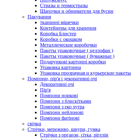
Стразы и термостразы
Шапочки и обниматели для бусин
Пакування
тканинні мішечки
Контейнеры для хранения
Коробка Блистер
Коробки с окошком
Металлические коробочки
Пакеты упаковочные ( целлофан )
Пакеты упаковочные ( бумажные )
Подарункові картонні коробки
Упаковка картонна
Упаковка прозрачная и курьерские пакеты
Помпони, пір'я і декоративні очі
Декоративні очі
Пір'я
Помпони норкові
Помпони з блискітками
Помпони з еко хутра
Помпони нейлонові
Помпони фатінові
свічки
Стрічки, мереживо, шнури, гумка
Стрічки з органзи, сітка, рігелін