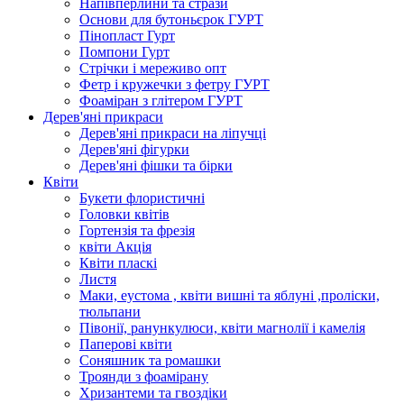
Напівперлини та стрази
Основи для бутоньєрок ГУРТ
Пінопласт Гурт
Помпони Гурт
Стрічки і мереживо опт
Фетр і кружечки з фетру ГУРТ
Фоаміран з глітером ГУРТ
Дерев'яні прикраси
Дерев'яні прикраси на ліпучці
Дерев'яні фігурки
Дерев'яні фішки та бірки
Квіти
Букети флористичні
Головки квітів
Гортензія та фрезія
квіти Акція
Квіти пласкі
Листя
Маки, еустома , квіти вишні та яблуні ,проліски,
тюльпани
Півонії, ранункулюси, квіти магнолії і камелія
Паперові квіти
Соняшник та ромашки
Троянди з фоамірану
Хризантеми та гвоздіки