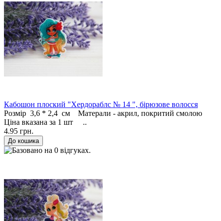
Кабошон плоский "Хердораблс № 14 ", бірюзове волосся
Розмір 3,6 * 2,4 см Матерали - акрил, покритий смолою
Ціна вказана за 1 шт ..
4.95 грн.