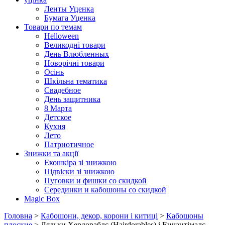
Ленты Уценка
Бумага Уценка
Товари по темам
Helloween
Великодні товари
День Влюбленных
Новорічні товари
Осінь
Шкільна тематика
Свадебное
День защитника
8 Марта
Детское
Кухня
Лето
Патриотичное
Знижки та акції
Екошкіра зі знижкою
Підвіски зі знижкою
Пуговки и фишки со скидкой
Серединки и кабошоны со скидкой
Magic Box
Головна
>
Кабошони, декор, корони і китиці
>
Кабошоны
плоские
> Ляльки Хердораблс (Hairdorables) і Енчантімалс