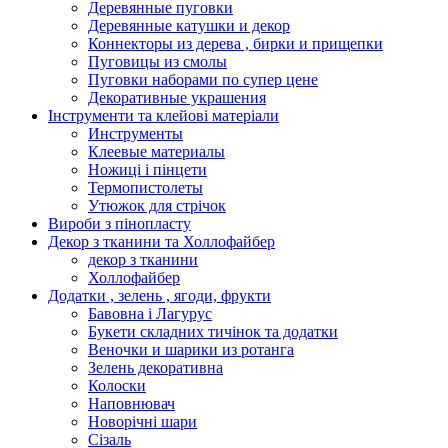
Деревянные пуговки
Деревянные катушки и декор
Коннекторы из дерева , бирки и прищепки
Пуговицы из смолы
Пуговки наборами по супер цене
Декоративные украшения
Інструменти та клейові матеріали
Инструменты
Клеевые материалы
Ножиці і пінцети
Термопистолеты
Утюжок для стрічок
Вироби з пінопласту
Декор з тканини та Холлофайбер
декор з тканини
Холлофайбер
Додатки , зелень , ягоди, фрукти
Бавовна і Лагурус
Букети складних тичінок та додатки
Веночки и шарики из ротанга
Зелень декоративна
Колоски
Наповнювач
Новорічні шари
Сізаль