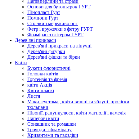
Напівперлини та стрази
Основи для бутоньєрок ГУРТ
Пінопласт Гурт
Помпони Гурт
Стрічки і мереживо опт
Фетр і кружечки з фетру ГУРТ
Фоаміран з глітером ГУРТ
Дерев'яні прикраси
Дерев'яні прикраси на ліпучці
Дерев'яні фігурки
Дерев'яні фішки та бірки
Квіти
Букети флористичні
Головки квітів
Гортензія та фрезія
квіти Акція
Квіти пласкі
Листя
Маки, еустома , квіти вишні та яблуні ,проліски,
тюльпани
Півонії, ранункулюси, квіти магнолії і камелія
Паперові квіти
Соняшник та ромашки
Троянди з фоамірану
Хризантеми та гвоздіки