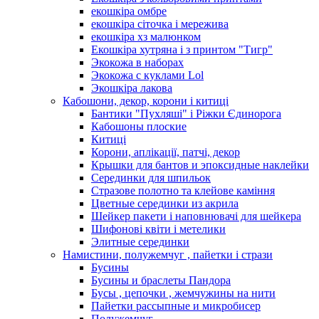
екошкіра омбре
екошкіра сіточка і мережива
екошкіра хз малюнком
Екошкіра хутряна і з принтом "Тигр"
Экокожа в наборах
Экокожа с куклами Lol
Экошкiра лакова
Кабошони, декор, корони і китиці
Бантики "Пухляші" і Ріжки Єдинорога
Кабошоны плоские
Китиці
Корони, аплікації, патчі, декор
Крышки для бантов и эпоксидные наклейки
Серединки для шпильок
Стразове полотно та клейове каміння
Цветные серединки из акрила
Шейкер пакети і наповнювачі для шейкера
Шифонові квіти і метелики
Элитные серединки
Намистини, полужемчуг , пайетки і стрази
Бусины
Бусины и браслеты Пандора
Бусы , цепочки , жемчужины на нити
Пайетки рассыпные и микробисер
Полужемчуг