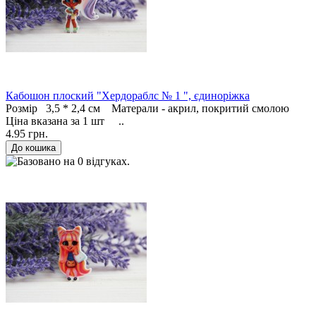
Кабошон плоский "Хердораблс № 1 ", єдиноріжка
Розмір 3,5 * 2,4 см Матерали - акрил, покритий смолою
Ціна вказана за 1 шт ..
4.95 грн.