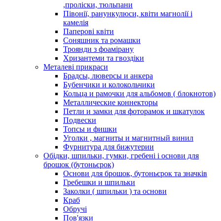
,проліски, тюльпани
Півонії, ранункулюси, квіти магнолії і
камелія
Паперові квіти
Соняшник та ромашки
Троянди з фоамірану
Хризантеми та гвоздіки
Металеві прикраси
Брадсы, люверсы и анкера
Бубенчики и колокольчики
Кольца и рамочки для альбомов ( блокнотов)
Металлические коннекторы
Петли и замки для фоторамок и шкатулок
Подвески
Топсы и фишки
Уголки , магниты и магнитный винил
Фурнитура для бижутерии
Обідки, шпильки, гумки, гребені і основи для
брошок (бутоньєрок)
Основи для брошок, бутоньєрок та значків
Гребешки и шпильки
Заколки ( шпильки ) та основи
Краб
Обручі
Пов'язки