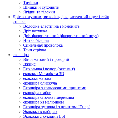
Тичінки
Шишки и сухоцвіти
Ягідки та гілочки
Дріт в котушках, волосінь, флористичний прут і тейп
стрічка
Волосінь еластична і мононить
Дріт котушка
Дріт флористичний (флористичний прут)
Нитка бісерна
Синельная проволока
Тейп стрічка
екошкіра
Вініл матовий і прозорий
Джинс
Еко замша і велюр (оксамит)
екокожа Металік та 3D
екокожа матова
екошкіра блискуча
Екошкіра з кольоровими принтами
екошкіра омбре
екошкіра сіточка і мережива
екошкіра хз малюнком
Екошкіра хутряна і з принтом "Тигр"
Экокожа в наборах
Экокожа с куклами Lol