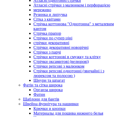
Атласні однотонні стрічки
Атласні стрічки з малюнком і перфорацією
мереживо
Резинка и липучка
Сітка з квітами
Стрічка коттонова "Однотонна" з металевим
кантом
Стрічка прапор
Стрічки по супер ціні
стрічки декоративні
Стрічки декоративні новорічні
Стрічки з парчі
Стрічки коттонові в смужку та клітку
Стрічки оксамитові (велюрові)
Стрічки репсові з малюнком
Стрічки репсові однотонні (звичайні і з
люрексом та полосою )
Шнури та шпагат
Фатін та сітка широка
Органза широка
Фатин
Шаблони для бантів
Швейна фурнітура та нашивки
Крючки и кнопки
Материалы для пошива нижнего белья