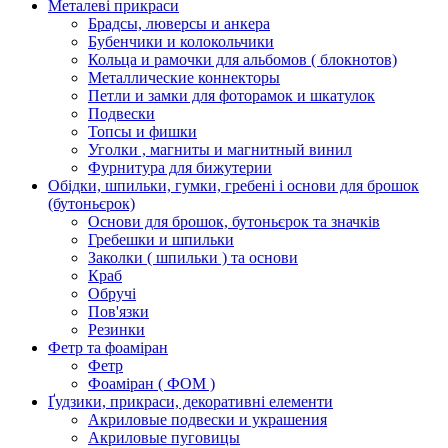
Металеві прикраси
Брадсы, люверсы и анкера
Бубенчики и колокольчики
Кольца и рамочки для альбомов ( блокнотов)
Металлические коннекторы
Петли и замки для фоторамок и шкатулок
Подвески
Топсы и фишки
Уголки , магниты и магнитный винил
Фурнитура для бижутерии
Обідки, шпильки, гумки, гребені і основи для брошок
(бутоньєрок)
Основи для брошок, бутоньєрок та значків
Гребешки и шпильки
Заколки ( шпильки ) та основи
Краб
Обручі
Пов'язки
Резинки
Фетр та фоаміран
Фетр
Фоаміран ( ФОМ )
Ґудзики, прикраси, декоративні елементи
Акриловые подвески и украшения
Акриловые пуговицы