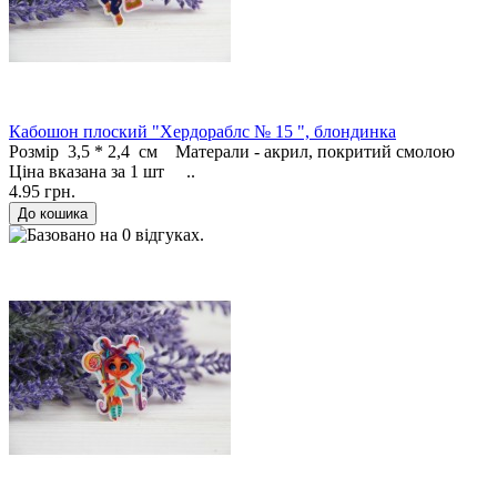
Кабошон плоский "Хердораблс № 15 ", блондинка
Розмір 3,5 * 2,4 см Матерали - акрил, покритий смолою
Ціна вказана за 1 шт ..
4.95 грн.