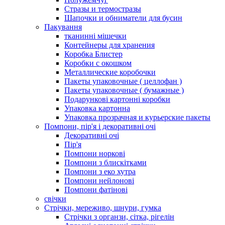
Стразы и термостразы
Шапочки и обниматели для бусин
Пакування
тканинні мішечки
Контейнеры для хранения
Коробка Блистер
Коробки с окошком
Металлические коробочки
Пакеты упаковочные ( целлофан )
Пакеты упаковочные ( бумажные )
Подарункові картонні коробки
Упаковка картонна
Упаковка прозрачная и курьерские пакеты
Помпони, пір'я і декоративні очі
Декоративні очі
Пір'я
Помпони норкові
Помпони з блискітками
Помпони з еко хутра
Помпони нейлонові
Помпони фатінові
свічки
Стрічки, мереживо, шнури, гумка
Стрічки з органзи, сітка, рігелін