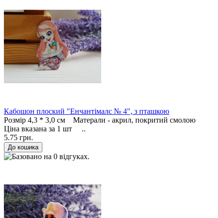
Кабошон плоский "Енчантімалс № 4", з пташкою
Розмір 4,3 * 3,0 см Матерали - акрил, покритий смолою
Ціна вказана за 1 шт ..
5.75 грн.