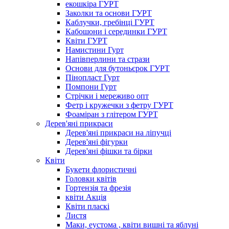
екошкіра ГУРТ
Заколки та основи ГУРТ
Каблучки, гребінці ГУРТ
Кабошони і серединки ГУРТ
Квіти ГУРТ
Намистини Гурт
Напівперлини та стрази
Основи для бутоньєрок ГУРТ
Пінопласт Гурт
Помпони Гурт
Стрічки і мереживо опт
Фетр і кружечки з фетру ГУРТ
Фоаміран з глітером ГУРТ
Дерев'яні прикраси
Дерев'яні прикраси на ліпучці
Дерев'яні фігурки
Дерев'яні фішки та бірки
Квіти
Букети флористичні
Головки квітів
Гортензія та фрезія
квіти Акція
Квіти пласкі
Листя
Маки, еустома , квіти вишні та яблуні