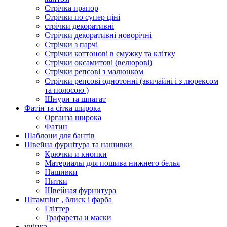
Стрічка прапор
Стрічки по супер ціні
стрічки декоративні
Стрічки декоративні новорічні
Стрічки з парчі
Стрічки коттонові в смужку та клітку
Стрічки оксамитові (велюрові)
Стрічки репсові з малюнком
Стрічки репсові однотонні (звичайні і з люрексом
та полосою )
Шнури та шпагат
Фатін та сітка широка
Органза широка
Фатин
Шаблони для бантів
Швейна фурнітура та нашивки
Крючки и кнопки
Материалы для пошива нижнего белья
Нашивки
Нитки
Швейная фурнитура
Штампінг , блиск і фарба
Гліттер
Трафареты и маски
уцінка