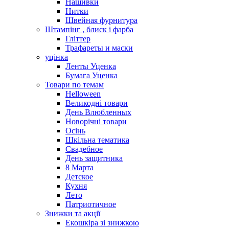
Нашивки
Нитки
Швейная фурнитура
Штампінг , блиск і фарба
Гліттер
Трафареты и маски
уцінка
Ленты Уценка
Бумага Уценка
Товари по темам
Helloween
Великодні товари
День Влюбленных
Новорічні товари
Осінь
Шкільна тематика
Свадебное
День защитника
8 Марта
Детское
Кухня
Лето
Патриотичное
Знижки та акції
Екошкіра зі знижкою