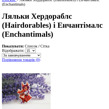
(Enchantimals)
Ляльки Хердораблс
(Hairdorables) і Енчантімалс
(Enchantimals)
Показувати:
Список
/
Сітка
Відображати:
Порівняння товарів (0)