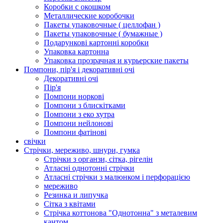
Коробки с окошком
Металлические коробочки
Пакеты упаковочные ( целлофан )
Пакеты упаковочные ( бумажные )
Подарункові картонні коробки
Упаковка картонна
Упаковка прозрачная и курьерские пакеты
Помпони, пір'я і декоративні очі
Декоративні очі
Пір'я
Помпони норкові
Помпони з блискітками
Помпони з еко хутра
Помпони нейлонові
Помпони фатінові
свічки
Стрічки, мереживо, шнури, гумка
Стрічки з органзи, сітка, рігелін
Атласні однотонні стрічки
Атласні стрічки з малюнком і перфорацією
мереживо
Резинка и липучка
Сітка з квітами
Стрічка коттонова "Однотонна" з металевим
кантом