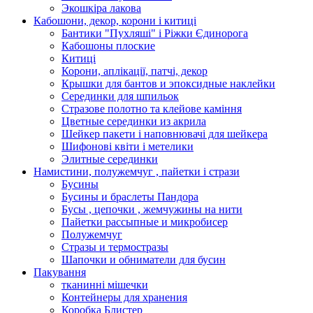
Экошкiра лакова
Кабошони, декор, корони і китиці
Бантики "Пухляші" і Ріжки Єдинорога
Кабошоны плоские
Китиці
Корони, аплікації, патчі, декор
Крышки для бантов и эпоксидные наклейки
Серединки для шпильок
Стразове полотно та клейове каміння
Цветные серединки из акрила
Шейкер пакети і наповнювачі для шейкера
Шифонові квіти і метелики
Элитные серединки
Намистини, полужемчуг , пайетки і стрази
Бусины
Бусины и браслеты Пандора
Бусы , цепочки , жемчужины на нити
Пайетки рассыпные и микробисер
Полужемчуг
Стразы и термостразы
Шапочки и обниматели для бусин
Пакування
тканинні мішечки
Контейнеры для хранения
Коробка Блистер