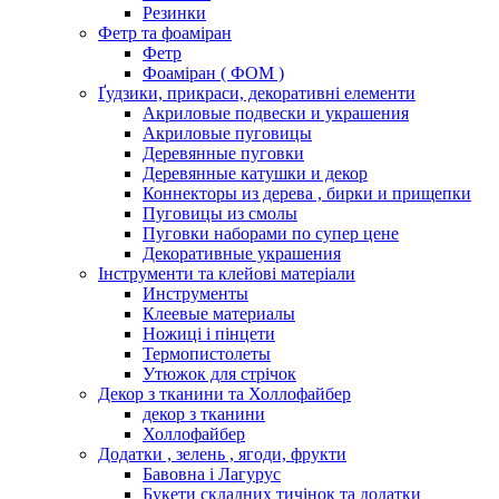
Резинки
Фетр та фоаміран
Фетр
Фоаміран ( ФОМ )
Ґудзики, прикраси, декоративні елементи
Акриловые подвески и украшения
Акриловые пуговицы
Деревянные пуговки
Деревянные катушки и декор
Коннекторы из дерева , бирки и прищепки
Пуговицы из смолы
Пуговки наборами по супер цене
Декоративные украшения
Інструменти та клейові матеріали
Инструменты
Клеевые материалы
Ножиці і пінцети
Термопистолеты
Утюжок для стрічок
Декор з тканини та Холлофайбер
декор з тканини
Холлофайбер
Додатки , зелень , ягоди, фрукти
Бавовна і Лагурус
Букети складних тичінок та додатки