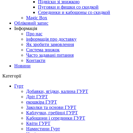
Підвіски зі знижкою
Пуговки и фишки со скидкой
Серединки и кабошоны со скидкой
Magic Box
Обліковий запис
Інформація
Про нас
інформація про доставку
Як зробити замовлення
Система знижок
Часто задавані питання
Контакти
Новини
Категорії
Гурт
Добавки, ягідки, калина ГУРТ
Дріт ГУРТ
екошкіра ГУРТ
Заколки та основи ГУРТ
Каблучки, гребінці ГУРТ
Кабошони і серединки ГУРТ
Квіти ГУРТ
Намистини Гурт