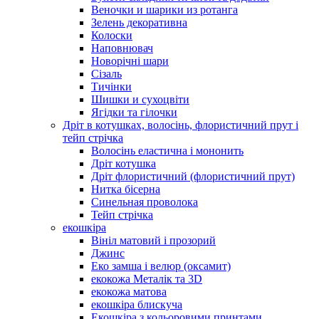
Веночки и шарики из ротанга
Зелень декоративна
Колоски
Наповнювач
Новорічні шари
Сізаль
Тичінки
Шишки и сухоцвіти
Ягідки та гілочки
Дріт в котушках, волосінь, флористичний прут і
тейп стрічка
Волосінь еластична і мононить
Дріт котушка
Дріт флористичний (флористичний прут)
Нитка бісерна
Синельная проволока
Тейп стрічка
екошкіра
Вініл матовий і прозорий
Джинс
Еко замша і велюр (оксамит)
екокожа Металік та 3D
екокожа матова
екошкіра блискуча
Екошкіра з кольоровими принтами