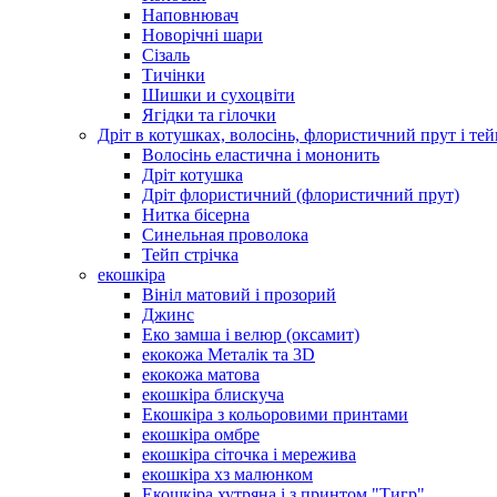
Наповнювач
Новорічні шари
Сізаль
Тичінки
Шишки и сухоцвіти
Ягідки та гілочки
Дріт в котушках, волосінь, флористичний прут і тей
Волосінь еластична і мононить
Дріт котушка
Дріт флористичний (флористичний прут)
Нитка бісерна
Синельная проволока
Тейп стрічка
екошкіра
Вініл матовий і прозорий
Джинс
Еко замша і велюр (оксамит)
екокожа Металік та 3D
екокожа матова
екошкіра блискуча
Екошкіра з кольоровими принтами
екошкіра омбре
екошкіра сіточка і мережива
екошкіра хз малюнком
Екошкіра хутряна і з принтом "Тигр"