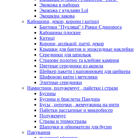
Экокожа в наборах
Экокожа с куклами Lol
Экошкiра лакова
Кабошони, декор, корони і китиці
Бантики "Пухляші" і Ріжки Єдинорога
Кабошоны плоские
Китиці
Корони, аплікації, патчі, декор
Крышки для бантов и эпоксидные наклейки
Серединки для шпильок
Стразове полотно та клейове каміння
Цветные серединки из акрила
Шейкер пакети і наповнювачі для шейкера
Шифонові квіти і метелики
Элитные серединки
Намистини, полужемчуг , пайетки і стрази
Бусины
Бусины и браслеты Пандора
Бусы , цепочки , жемчужины на нити
Пайетки рассыпные и микробисер
Полужемчуг
Стразы и термостразы
Шапочки и обниматели для бусин
Пакування
тканинні мішечки