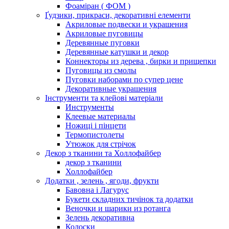
Фоаміран ( ФОМ )
Ґудзики, прикраси, декоративні елементи
Акриловые подвески и украшения
Акриловые пуговицы
Деревянные пуговки
Деревянные катушки и декор
Коннекторы из дерева , бирки и прищепки
Пуговицы из смолы
Пуговки наборами по супер цене
Декоративные украшения
Інструменти та клейові матеріали
Инструменты
Клеевые материалы
Ножиці і пінцети
Термопистолеты
Утюжок для стрічок
Декор з тканини та Холлофайбер
декор з тканини
Холлофайбер
Додатки , зелень , ягоди, фрукти
Бавовна і Лагурус
Букети складних тичінок та додатки
Веночки и шарики из ротанга
Зелень декоративна
Колоски