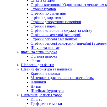
Сітка з квітами
Стрічка коттонова "Однотонна" з металевим 
Стрічка прапор
Стрічки по супер ціні
стрічки декоративні
Стрічки декоративні новорічні
Стрічки з парчі
Стрічки коттонові в смужку та клітку
Стрічки оксамитові (велюрові)
Стрічки репсові з малюнком
Стрічки репсові однотонні (звичайні і з люре
Шнури та шпагат
Фатін та сітка широка
Органза широка
Фатин
Шаблони для бантів
Швейна фурнітура та нашивки
Крючки и кнопки
Материалы для пошива нижнего белья
Нашивки
Нитки
Швейная фурнитура
Штампінг , блиск і фарба
Гліттер
Трафареты и маски