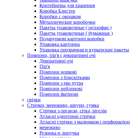
Контейнеры для хранения
Коробка Блистер
Коробки с окошком
Металлические коробочки
Пакеты упаковочные ( целлофан )
Пакеты упаковочные ( бумажные )
Подарункові картонні коробки
Упаковка картонна
Упаковка прозрачная и курьерские пакеты
Помпони, пір'я і декоративні очі
Декоративні очі
Пір'я
Помпони норкові
Помпони з блискітками
Помпони з еко хутра
Помпони нейлонові
Помпони фатінові
свічки
Стрічки, мереживо, шнури, гумка
Стрічки з органзи, сітка, рігелін
Атласні однотонні стрічки
Атласні стрічки з малюнком і перфорацією
мереживо
Резинка и липучка