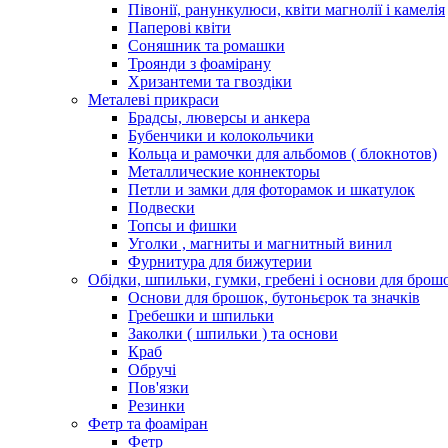
Півонії, ранункулюси, квіти магнолії і камелія
Паперові квіти
Соняшник та ромашки
Троянди з фоамірану
Хризантеми та гвоздіки
Металеві прикраси
Брадсы, люверсы и анкера
Бубенчики и колокольчики
Кольца и рамочки для альбомов ( блокнотов)
Металлические коннекторы
Петли и замки для фоторамок и шкатулок
Подвески
Топсы и фишки
Уголки , магниты и магнитный винил
Фурнитура для бижутерии
Обідки, шпильки, гумки, гребені і основи для брош
Основи для брошок, бутоньєрок та значків
Гребешки и шпильки
Заколки ( шпильки ) та основи
Краб
Обручі
Пов'язки
Резинки
Фетр та фоаміран
Фетр