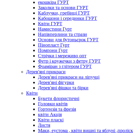
екошкіра ГУРТ
Заколки та основи ГУРТ
Каблучки, гребінці ГУРТ
Кабошони і серединки ГУРТ
Квіти ГУРТ
Намистини Гурт
Напівперлини та стрази
Основи для бутоньєрок ГУРТ
Пінопласт Гурт
Помпони Гурт
Стрічки і мереживо опт
Фетр і кружечки з фетру ГУРТ
Фоаміран з глітером ГУРТ
Дерев'яні прикраси
Дерев'яні прикраси на ліпучці
Дерев'яні фігурки
Дерев'яні фішки та бірки
Квіти
Букети флористичні
Головки квітів
Гортензія та фрезія
квіти Акція
Квіти пласкі
Листя
Маки, еустома , квіти вишні та яблуні ,проліс