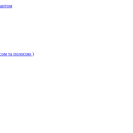
кантом
ксом та полосою )