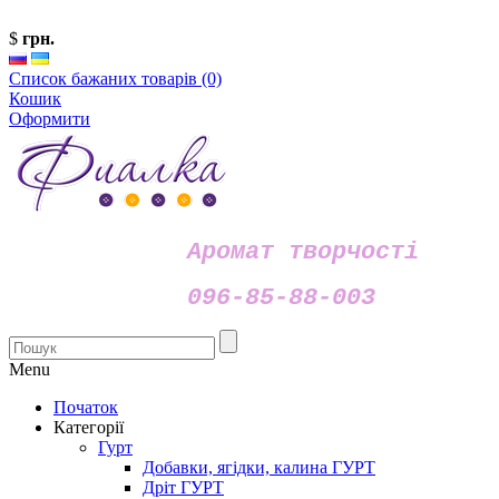
$
грн.
Список бажаних товарів (0)
Кошик
Оформити
Аромат творчості
096-85-88-003
Menu
Початок
Категорії
Гурт
Добавки, ягідки, калина ГУРТ
Дріт ГУРТ