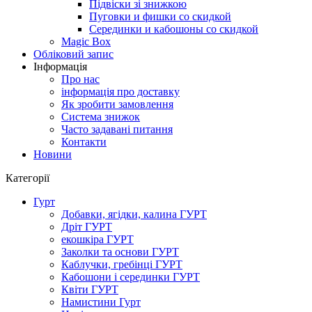
Підвіски зі знижкою
Пуговки и фишки со скидкой
Серединки и кабошоны со скидкой
Magic Box
Обліковий запис
Інформація
Про нас
інформація про доставку
Як зробити замовлення
Система знижок
Часто задавані питання
Контакти
Новини
Категорії
Гурт
Добавки, ягідки, калина ГУРТ
Дріт ГУРТ
екошкіра ГУРТ
Заколки та основи ГУРТ
Каблучки, гребінці ГУРТ
Кабошони і серединки ГУРТ
Квіти ГУРТ
Намистини Гурт