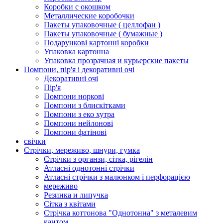
Коробки с окошком
Металлические коробочки
Пакеты упаковочные ( целлофан )
Пакеты упаковочные ( бумажные )
Подарункові картонні коробки
Упаковка картонна
Упаковка прозрачная и курьерские пакеты
Помпони, пір'я і декоративні очі
Декоративні очі
Пір'я
Помпони норкові
Помпони з блискітками
Помпони з еко хутра
Помпони нейлонові
Помпони фатінові
свічки
Стрічки, мереживо, шнури, гумка
Стрічки з органзи, сітка, рігелін
Атласні однотонні стрічки
Атласні стрічки з малюнком і перфорацією
мереживо
Резинка и липучка
Сітка з квітами
Стрічка коттонова "Однотонна" з металевим
кантом