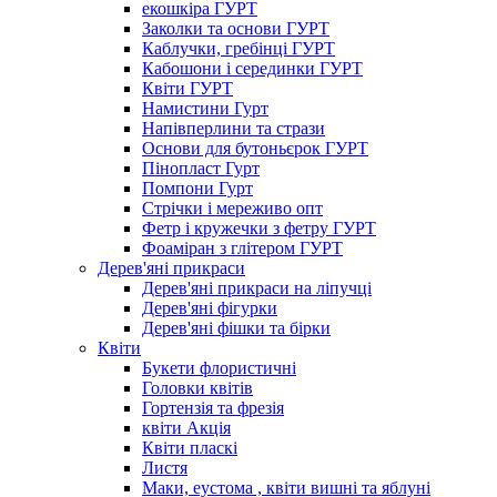
екошкіра ГУРТ
Заколки та основи ГУРТ
Каблучки, гребінці ГУРТ
Кабошони і серединки ГУРТ
Квіти ГУРТ
Намистини Гурт
Напівперлини та стрази
Основи для бутоньєрок ГУРТ
Пінопласт Гурт
Помпони Гурт
Стрічки і мереживо опт
Фетр і кружечки з фетру ГУРТ
Фоаміран з глітером ГУРТ
Дерев'яні прикраси
Дерев'яні прикраси на ліпучці
Дерев'яні фігурки
Дерев'яні фішки та бірки
Квіти
Букети флористичні
Головки квітів
Гортензія та фрезія
квіти Акція
Квіти пласкі
Листя
Маки, еустома , квіти вишні та яблуні