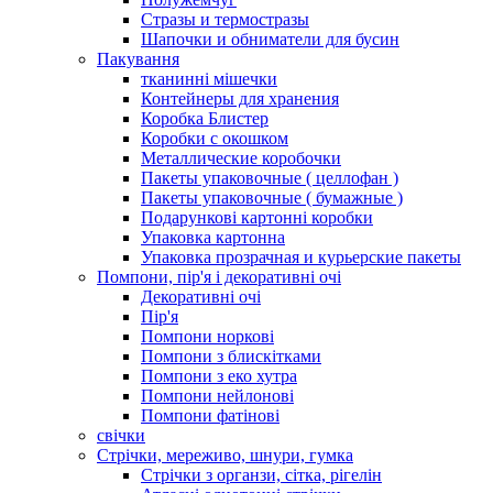
Стразы и термостразы
Шапочки и обниматели для бусин
Пакування
тканинні мішечки
Контейнеры для хранения
Коробка Блистер
Коробки с окошком
Металлические коробочки
Пакеты упаковочные ( целлофан )
Пакеты упаковочные ( бумажные )
Подарункові картонні коробки
Упаковка картонна
Упаковка прозрачная и курьерские пакеты
Помпони, пір'я і декоративні очі
Декоративні очі
Пір'я
Помпони норкові
Помпони з блискітками
Помпони з еко хутра
Помпони нейлонові
Помпони фатінові
свічки
Стрічки, мереживо, шнури, гумка
Стрічки з органзи, сітка, рігелін