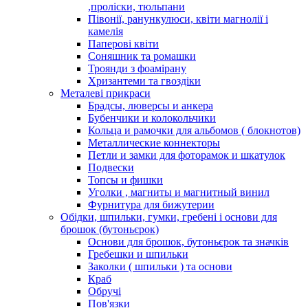
,проліски, тюльпани
Півонії, ранункулюси, квіти магнолії і
камелія
Паперові квіти
Соняшник та ромашки
Троянди з фоамірану
Хризантеми та гвоздіки
Металеві прикраси
Брадсы, люверсы и анкера
Бубенчики и колокольчики
Кольца и рамочки для альбомов ( блокнотов)
Металлические коннекторы
Петли и замки для фоторамок и шкатулок
Подвески
Топсы и фишки
Уголки , магниты и магнитный винил
Фурнитура для бижутерии
Обідки, шпильки, гумки, гребені і основи для
брошок (бутоньєрок)
Основи для брошок, бутоньєрок та значків
Гребешки и шпильки
Заколки ( шпильки ) та основи
Краб
Обручі
Пов'язки