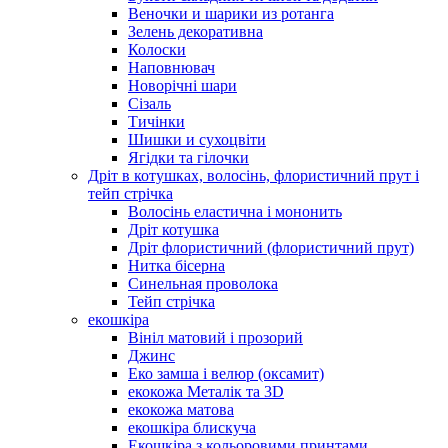
Веночки и шарики из ротанга
Зелень декоративна
Колоски
Наповнювач
Новорічні шари
Сізаль
Тичінки
Шишки и сухоцвіти
Ягідки та гілочки
Дріт в котушках, волосінь, флористичний прут і
тейп стрічка
Волосінь еластична і мононить
Дріт котушка
Дріт флористичний (флористичний прут)
Нитка бісерна
Синельная проволока
Тейп стрічка
екошкіра
Вініл матовий і прозорий
Джинс
Еко замша і велюр (оксамит)
екокожа Металік та 3D
екокожа матова
екошкіра блискуча
Екошкіра з кольоровими принтами