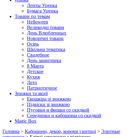
Ленты Уценка
Бумага Уценка
Товари по темам
Helloween
Великодні товари
День Влюбленных
Новорічні товари
Осінь
Шкільна тематика
Свадебное
День защитника
8 Марта
Детское
Кухня
Лето
Патриотичное
Знижки та акції
Екошкіра зі знижкою
Підвіски зі знижкою
Пуговки и фишки со скидкой
Серединки и кабошоны со скидкой
Magic Box
Головна
>
Кабошони, декор, корони і китиці
>
Элитные
серединки
> Елітні серединки з підвіскою