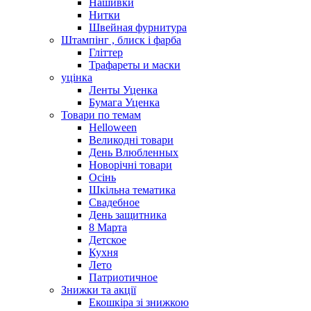
Нашивки
Нитки
Швейная фурнитура
Штампінг , блиск і фарба
Гліттер
Трафареты и маски
уцінка
Ленты Уценка
Бумага Уценка
Товари по темам
Helloween
Великодні товари
День Влюбленных
Новорічні товари
Осінь
Шкільна тематика
Свадебное
День защитника
8 Марта
Детское
Кухня
Лето
Патриотичное
Знижки та акції
Екошкіра зі знижкою