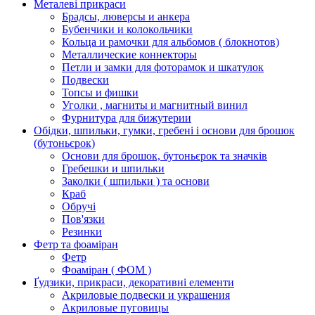
Металеві прикраси
Брадсы, люверсы и анкера
Бубенчики и колокольчики
Кольца и рамочки для альбомов ( блокнотов)
Металлические коннекторы
Петли и замки для фоторамок и шкатулок
Подвески
Топсы и фишки
Уголки , магниты и магнитный винил
Фурнитура для бижутерии
Обідки, шпильки, гумки, гребені і основи для брошок
(бутоньєрок)
Основи для брошок, бутоньєрок та значків
Гребешки и шпильки
Заколки ( шпильки ) та основи
Краб
Обручі
Пов'язки
Резинки
Фетр та фоаміран
Фетр
Фоаміран ( ФОМ )
Ґудзики, прикраси, декоративні елементи
Акриловые подвески и украшения
Акриловые пуговицы