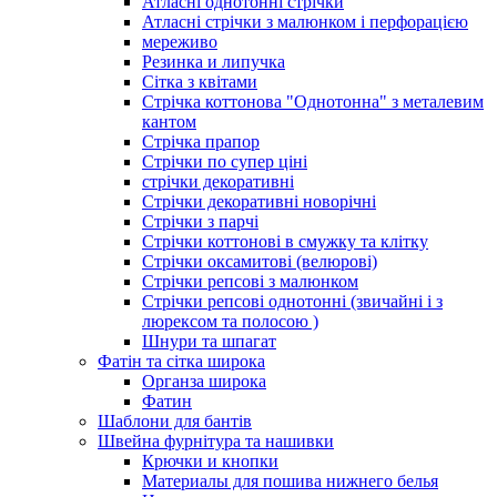
Атласні однотонні стрічки
Атласні стрічки з малюнком і перфорацією
мереживо
Резинка и липучка
Сітка з квітами
Стрічка коттонова "Однотонна" з металевим
кантом
Стрічка прапор
Стрічки по супер ціні
стрічки декоративні
Стрічки декоративні новорічні
Стрічки з парчі
Стрічки коттонові в смужку та клітку
Стрічки оксамитові (велюрові)
Стрічки репсові з малюнком
Стрічки репсові однотонні (звичайні і з
люрексом та полосою )
Шнури та шпагат
Фатін та сітка широка
Органза широка
Фатин
Шаблони для бантів
Швейна фурнітура та нашивки
Крючки и кнопки
Материалы для пошива нижнего белья