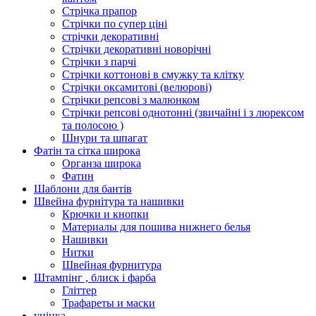
Стрічка прапор
Стрічки по супер ціні
стрічки декоративні
Стрічки декоративні новорічні
Стрічки з парчі
Стрічки коттонові в смужку та клітку
Стрічки оксамитові (велюрові)
Стрічки репсові з малюнком
Стрічки репсові однотонні (звичайні і з люрексом
та полосою )
Шнури та шпагат
Фатін та сітка широка
Органза широка
Фатин
Шаблони для бантів
Швейна фурнітура та нашивки
Крючки и кнопки
Материалы для пошива нижнего белья
Нашивки
Нитки
Швейная фурнитура
Штампінг , блиск і фарба
Гліттер
Трафареты и маски
уцінка