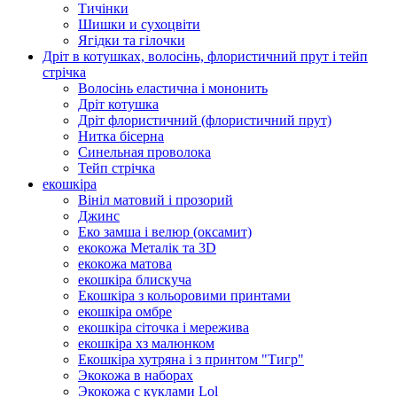
Тичінки
Шишки и сухоцвіти
Ягідки та гілочки
Дріт в котушках, волосінь, флористичний прут і тейп
стрічка
Волосінь еластична і мононить
Дріт котушка
Дріт флористичний (флористичний прут)
Нитка бісерна
Синельная проволока
Тейп стрічка
екошкіра
Вініл матовий і прозорий
Джинс
Еко замша і велюр (оксамит)
екокожа Металік та 3D
екокожа матова
екошкіра блискуча
Екошкіра з кольоровими принтами
екошкіра омбре
екошкіра сіточка і мережива
екошкіра хз малюнком
Екошкіра хутряна і з принтом "Тигр"
Экокожа в наборах
Экокожа с куклами Lol