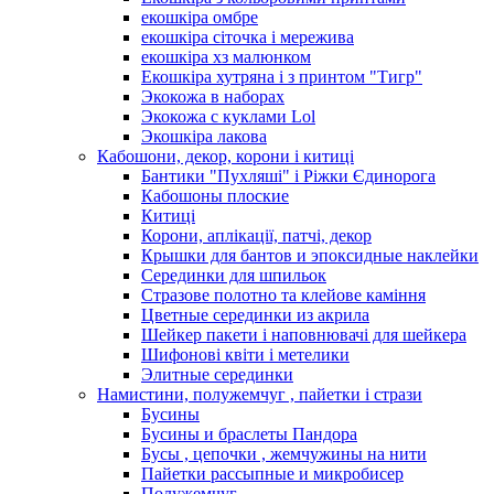
екошкіра омбре
екошкіра сіточка і мережива
екошкіра хз малюнком
Екошкіра хутряна і з принтом "Тигр"
Экокожа в наборах
Экокожа с куклами Lol
Экошкiра лакова
Кабошони, декор, корони і китиці
Бантики "Пухляші" і Ріжки Єдинорога
Кабошоны плоские
Китиці
Корони, аплікації, патчі, декор
Крышки для бантов и эпоксидные наклейки
Серединки для шпильок
Стразове полотно та клейове каміння
Цветные серединки из акрила
Шейкер пакети і наповнювачі для шейкера
Шифонові квіти і метелики
Элитные серединки
Намистини, полужемчуг , пайетки і стрази
Бусины
Бусины и браслеты Пандора
Бусы , цепочки , жемчужины на нити
Пайетки рассыпные и микробисер
Полужемчуг