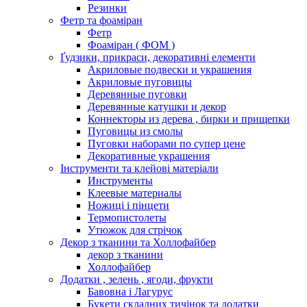
Резинки
Фетр та фоаміран
Фетр
Фоаміран ( ФОМ )
Ґудзики, прикраси, декоративні елементи
Акриловые подвески и украшения
Акриловые пуговицы
Деревянные пуговки
Деревянные катушки и декор
Коннекторы из дерева , бирки и прищепки
Пуговицы из смолы
Пуговки наборами по супер цене
Декоративные украшения
Інструменти та клейові матеріали
Инструменты
Клеевые материалы
Ножиці і пінцети
Термопистолеты
Утюжок для стрічок
Декор з тканини та Холлофайбер
декор з тканини
Холлофайбер
Додатки , зелень , ягоди, фрукти
Бавовна і Лагурус
Букети складних тичінок та додатки