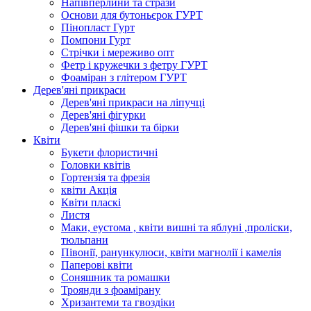
Напівперлини та стрази
Основи для бутоньєрок ГУРТ
Пінопласт Гурт
Помпони Гурт
Стрічки і мереживо опт
Фетр і кружечки з фетру ГУРТ
Фоаміран з глітером ГУРТ
Дерев'яні прикраси
Дерев'яні прикраси на ліпучці
Дерев'яні фігурки
Дерев'яні фішки та бірки
Квіти
Букети флористичні
Головки квітів
Гортензія та фрезія
квіти Акція
Квіти пласкі
Листя
Маки, еустома , квіти вишні та яблуні ,проліски,
тюльпани
Півонії, ранункулюси, квіти магнолії і камелія
Паперові квіти
Соняшник та ромашки
Троянди з фоамірану
Хризантеми та гвоздіки