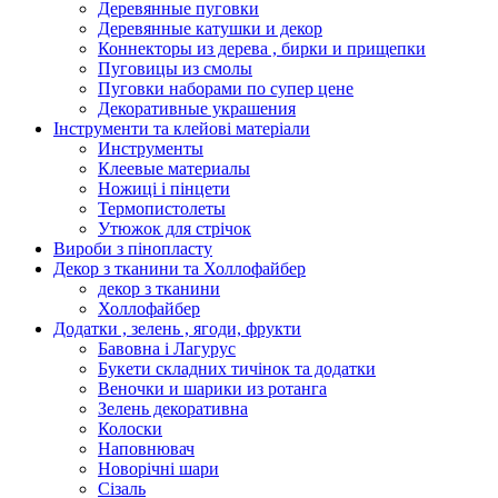
Деревянные пуговки
Деревянные катушки и декор
Коннекторы из дерева , бирки и прищепки
Пуговицы из смолы
Пуговки наборами по супер цене
Декоративные украшения
Інструменти та клейові матеріали
Инструменты
Клеевые материалы
Ножиці і пінцети
Термопистолеты
Утюжок для стрічок
Вироби з пінопласту
Декор з тканини та Холлофайбер
декор з тканини
Холлофайбер
Додатки , зелень , ягоди, фрукти
Бавовна і Лагурус
Букети складних тичінок та додатки
Веночки и шарики из ротанга
Зелень декоративна
Колоски
Наповнювач
Новорічні шари
Сізаль