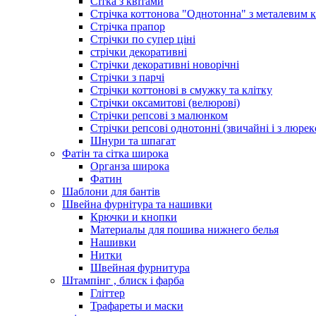
Сітка з квітами
Стрічка коттонова "Однотонна" з металевим 
Стрічка прапор
Стрічки по супер ціні
стрічки декоративні
Стрічки декоративні новорічні
Стрічки з парчі
Стрічки коттонові в смужку та клітку
Стрічки оксамитові (велюрові)
Стрічки репсові з малюнком
Стрічки репсові однотонні (звичайні і з люре
Шнури та шпагат
Фатін та сітка широка
Органза широка
Фатин
Шаблони для бантів
Швейна фурнітура та нашивки
Крючки и кнопки
Материалы для пошива нижнего белья
Нашивки
Нитки
Швейная фурнитура
Штампінг , блиск і фарба
Гліттер
Трафареты и маски