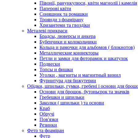
Півонії, ранункулюси, квіти магнолії і камелія
Паперові квіти
Соняшник та ромашки
Троянди з фоамірану
Хризантеми та гвоздіки
Металеві прикраси
Брадсы, люверсы и анкера
Бубенчики и колокольчики
Кольца и рамочки для альбомов ( блокнотов)
Металлические коннекторы
Петли и замки для фоторамок и шкатулок
Подвески
Топсы и фишки
Уголки , магниты и магнитный винил
Фурнитура для бижутерии
Обідки, шпильки, гумки, гребені і основи для брош
Основи для брошок, бутоньєрок та значків
Гребешки и шпильки
Заколки ( шпильки ) та основи
Краб
Обручі
Пов'язки
Резинки
Фетр та фоаміран
Фетр