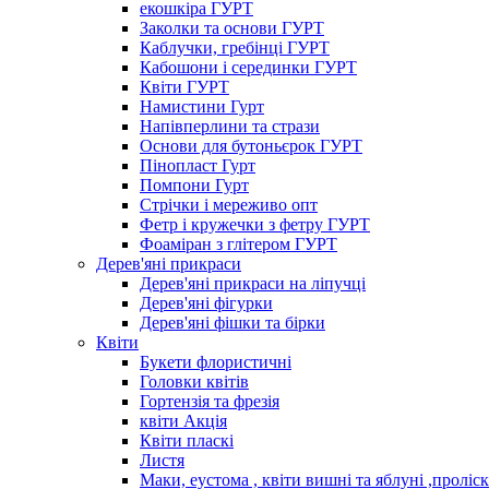
екошкіра ГУРТ
Заколки та основи ГУРТ
Каблучки, гребінці ГУРТ
Кабошони і серединки ГУРТ
Квіти ГУРТ
Намистини Гурт
Напівперлини та стрази
Основи для бутоньєрок ГУРТ
Пінопласт Гурт
Помпони Гурт
Стрічки і мереживо опт
Фетр і кружечки з фетру ГУРТ
Фоаміран з глітером ГУРТ
Дерев'яні прикраси
Дерев'яні прикраси на ліпучці
Дерев'яні фігурки
Дерев'яні фішки та бірки
Квіти
Букети флористичні
Головки квітів
Гортензія та фрезія
квіти Акція
Квіти пласкі
Листя
Маки, еустома , квіти вишні та яблуні ,проліс