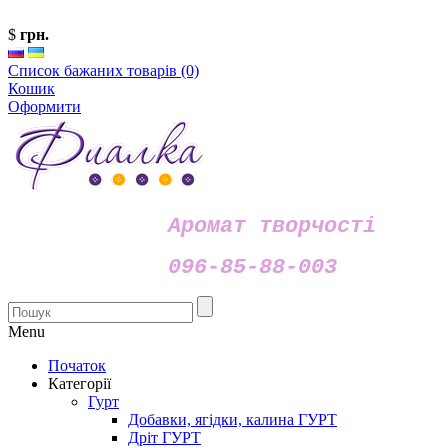
$
грн.
Список бажаних товарів (0)
Кошик
Оформити
Аромат творчості
096-85-88-003
Menu
Початок
Категорії
Гурт
Добавки, ягідки, калина ГУРТ
Дріт ГУРТ