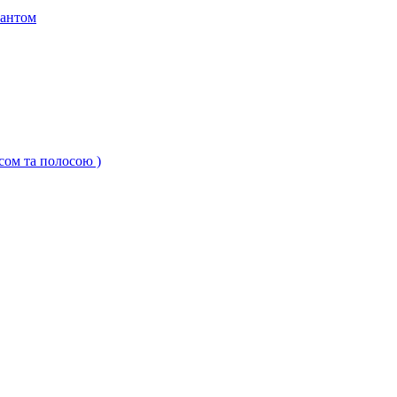
кантом
ксом та полосою )