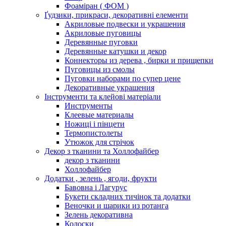
Фоаміран ( ФОМ )
Ґудзики, прикраси, декоративні елементи
Акриловые подвески и украшения
Акриловые пуговицы
Деревянные пуговки
Деревянные катушки и декор
Коннекторы из дерева , бирки и прищепки
Пуговицы из смолы
Пуговки наборами по супер цене
Декоративные украшения
Інструменти та клейові матеріали
Инструменты
Клеевые материалы
Ножиці і пінцети
Термопистолеты
Утюжок для стрічок
Декор з тканини та Холлофайбер
декор з тканини
Холлофайбер
Додатки , зелень , ягоди, фрукти
Бавовна і Лагурус
Букети складних тичінок та додатки
Веночки и шарики из ротанга
Зелень декоративна
Колоски