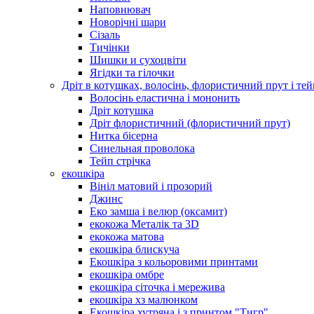
Наповнювач
Новорічні шари
Сізаль
Тичінки
Шишки и сухоцвіти
Ягідки та гілочки
Дріт в котушках, волосінь, флористичний прут і тей
Волосінь еластична і мононить
Дріт котушка
Дріт флористичний (флористичний прут)
Нитка бісерна
Синельная проволока
Тейп стрічка
екошкіра
Вініл матовий і прозорий
Джинс
Еко замша і велюр (оксамит)
екокожа Металік та 3D
екокожа матова
екошкіра блискуча
Екошкіра з кольоровими принтами
екошкіра омбре
екошкіра сіточка і мережива
екошкіра хз малюнком
Екошкіра хутряна і з принтом "Тигр"