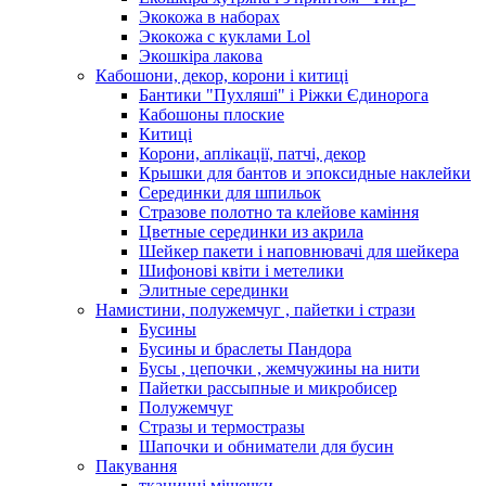
Экокожа в наборах
Экокожа с куклами Lol
Экошкiра лакова
Кабошони, декор, корони і китиці
Бантики "Пухляші" і Ріжки Єдинорога
Кабошоны плоские
Китиці
Корони, аплікації, патчі, декор
Крышки для бантов и эпоксидные наклейки
Серединки для шпильок
Стразове полотно та клейове каміння
Цветные серединки из акрила
Шейкер пакети і наповнювачі для шейкера
Шифонові квіти і метелики
Элитные серединки
Намистини, полужемчуг , пайетки і стрази
Бусины
Бусины и браслеты Пандора
Бусы , цепочки , жемчужины на нити
Пайетки рассыпные и микробисер
Полужемчуг
Стразы и термостразы
Шапочки и обниматели для бусин
Пакування
тканинні мішечки