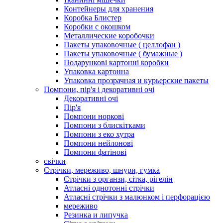
Контейнеры для хранения
Коробка Блистер
Коробки с окошком
Металлические коробочки
Пакеты упаковочные ( целлофан )
Пакеты упаковочные ( бумажные )
Подарункові картонні коробки
Упаковка картонна
Упаковка прозрачная и курьерские пакеты
Помпони, пір'я і декоративні очі
Декоративні очі
Пір'я
Помпони норкові
Помпони з блискітками
Помпони з еко хутра
Помпони нейлонові
Помпони фатінові
свічки
Стрічки, мереживо, шнури, гумка
Стрічки з органзи, сітка, рігелін
Атласні однотонні стрічки
Атласні стрічки з малюнком і перфорацією
мереживо
Резинка и липучка