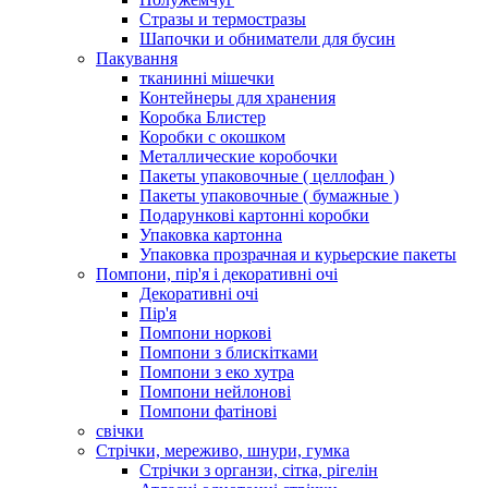
Стразы и термостразы
Шапочки и обниматели для бусин
Пакування
тканинні мішечки
Контейнеры для хранения
Коробка Блистер
Коробки с окошком
Металлические коробочки
Пакеты упаковочные ( целлофан )
Пакеты упаковочные ( бумажные )
Подарункові картонні коробки
Упаковка картонна
Упаковка прозрачная и курьерские пакеты
Помпони, пір'я і декоративні очі
Декоративні очі
Пір'я
Помпони норкові
Помпони з блискітками
Помпони з еко хутра
Помпони нейлонові
Помпони фатінові
свічки
Стрічки, мереживо, шнури, гумка
Стрічки з органзи, сітка, рігелін