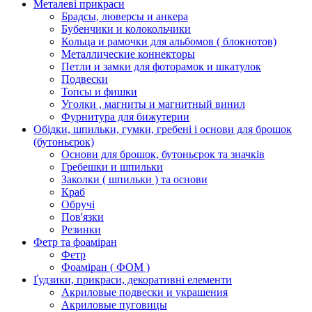
Металеві прикраси
Брадсы, люверсы и анкера
Бубенчики и колокольчики
Кольца и рамочки для альбомов ( блокнотов)
Металлические коннекторы
Петли и замки для фоторамок и шкатулок
Подвески
Топсы и фишки
Уголки , магниты и магнитный винил
Фурнитура для бижутерии
Обідки, шпильки, гумки, гребені і основи для брошок
(бутоньєрок)
Основи для брошок, бутоньєрок та значків
Гребешки и шпильки
Заколки ( шпильки ) та основи
Краб
Обручі
Пов'язки
Резинки
Фетр та фоаміран
Фетр
Фоаміран ( ФОМ )
Ґудзики, прикраси, декоративні елементи
Акриловые подвески и украшения
Акриловые пуговицы