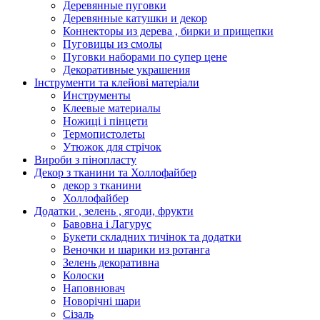
Деревянные пуговки
Деревянные катушки и декор
Коннекторы из дерева , бирки и прищепки
Пуговицы из смолы
Пуговки наборами по супер цене
Декоративные украшения
Інструменти та клейові матеріали
Инструменты
Клеевые материалы
Ножиці і пінцети
Термопистолеты
Утюжок для стрічок
Вироби з пінопласту
Декор з тканини та Холлофайбер
декор з тканини
Холлофайбер
Додатки , зелень , ягоди, фрукти
Бавовна і Лагурус
Букети складних тичінок та додатки
Веночки и шарики из ротанга
Зелень декоративна
Колоски
Наповнювач
Новорічні шари
Сізаль