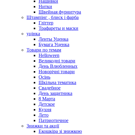
Нашивки
Нитки
Швейная фурнитура
Штампінг , блиск і фарба
Гліттер
Трафареты и маски
уцінка
Ленты Уценка
Бумага Уценка
Товари по темам
Helloween
Великодні товари
День Влюбленных
Новорічні товари
Осінь
Шкільна тематика
Свадебное
День защитника
8 Марта
Детское
Кухня
Лето
Патриотичное
Знижки та акції
Екошкіра зі знижкою