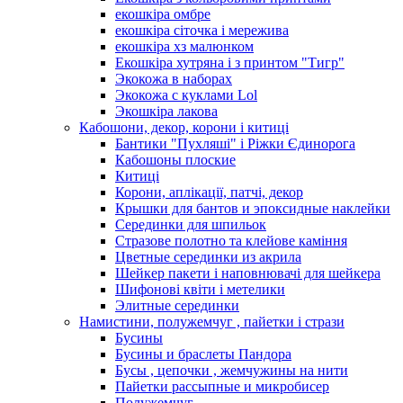
екошкіра омбре
екошкіра сіточка і мережива
екошкіра хз малюнком
Екошкіра хутряна і з принтом "Тигр"
Экокожа в наборах
Экокожа с куклами Lol
Экошкiра лакова
Кабошони, декор, корони і китиці
Бантики "Пухляші" і Ріжки Єдинорога
Кабошоны плоские
Китиці
Корони, аплікації, патчі, декор
Крышки для бантов и эпоксидные наклейки
Серединки для шпильок
Стразове полотно та клейове каміння
Цветные серединки из акрила
Шейкер пакети і наповнювачі для шейкера
Шифонові квіти і метелики
Элитные серединки
Намистини, полужемчуг , пайетки і стрази
Бусины
Бусины и браслеты Пандора
Бусы , цепочки , жемчужины на нити
Пайетки рассыпные и микробисер
Полужемчуг