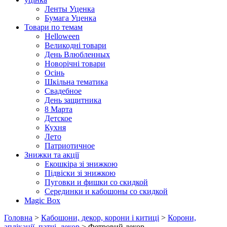
Ленты Уценка
Бумага Уценка
Товари по темам
Helloween
Великодні товари
День Влюбленных
Новорічні товари
Осінь
Шкільна тематика
Свадебное
День защитника
8 Марта
Детское
Кухня
Лето
Патриотичное
Знижки та акції
Екошкіра зі знижкою
Підвіски зі знижкою
Пуговки и фишки со скидкой
Серединки и кабошоны со скидкой
Magic Box
Головна
>
Кабошони, декор, корони і китиці
>
Корони,
аплікації, патчі, декор
> Фетровий декор