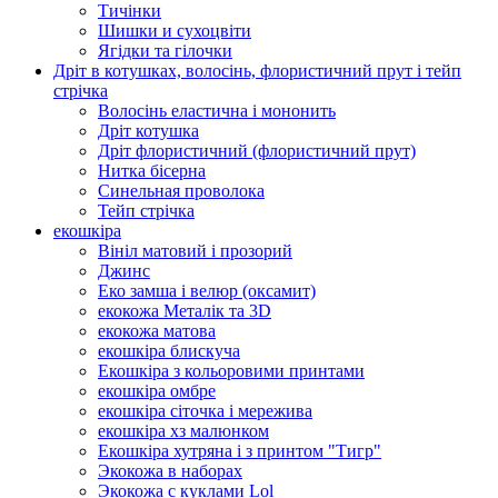
Тичінки
Шишки и сухоцвіти
Ягідки та гілочки
Дріт в котушках, волосінь, флористичний прут і тейп
стрічка
Волосінь еластична і мононить
Дріт котушка
Дріт флористичний (флористичний прут)
Нитка бісерна
Синельная проволока
Тейп стрічка
екошкіра
Вініл матовий і прозорий
Джинс
Еко замша і велюр (оксамит)
екокожа Металік та 3D
екокожа матова
екошкіра блискуча
Екошкіра з кольоровими принтами
екошкіра омбре
екошкіра сіточка і мережива
екошкіра хз малюнком
Екошкіра хутряна і з принтом "Тигр"
Экокожа в наборах
Экокожа с куклами Lol