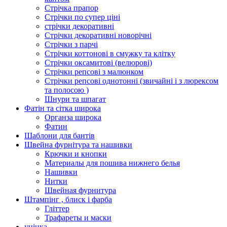
Стрічка прапор
Стрічки по супер ціні
стрічки декоративні
Стрічки декоративні новорічні
Стрічки з парчі
Стрічки коттонові в смужку та клітку
Стрічки оксамитові (велюрові)
Стрічки репсові з малюнком
Стрічки репсові однотонні (звичайні і з люрексом
та полосою )
Шнури та шпагат
Фатін та сітка широка
Органза широка
Фатин
Шаблони для бантів
Швейна фурнітура та нашивки
Крючки и кнопки
Материалы для пошива нижнего белья
Нашивки
Нитки
Швейная фурнитура
Штампінг , блиск і фарба
Гліттер
Трафареты и маски
уцінка