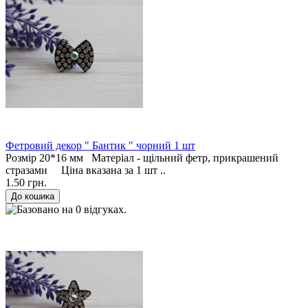
Фетровий декор " Бантик " чорний 1 шт
Розмір 20*16 мм Матеріал - щільний фетр, прикрашений
стразами Ціна вказана за 1 шт ..
1.50 грн.