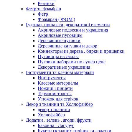
Резинки
Фетр та фоаміран
Фетр
Фоаміран ( ФОМ )
Ґудзики, прикраси, декоративні елементи
Акриловые подвески и украшения
Акриловые пуговицы
Деревянные пуговки
Деревянные катушки и декор
Коннекторы из дерева , бирки и прищепки
Пуговицы из смолы
Пуговки наборами по супер цене
Декоративные украшения
Інструменти та клейові матеріали
Инструменты
Клеевые материалы
Ножиці і пінцети
Термопистолеты
Утюжок для стрічок
Декор з тканини та Холлофайбер
декор з тканини
Холлофайбер
Додатки , зелень , ягоди, фрукти
Бавовна і Лагурус
Букети складних тичінок та додатки