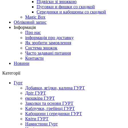
Підвіски зі знижкою
Пуговки и фишки со скидкой
Серединки и кабошоны со скидкой
Magic Box
Обліковий запис
Інформація
Про нас
інформація про доставку
Як зробити замовлення
Система знижок
Часто задавані питання
Контакти
Новини
Категорії
Гурт
Добавки, ягідки, калина ГУРТ
Дріт ГУРТ
екошкіра ГУРТ
Заколки та основи ГУРТ
Каблучки, гребінці ГУРТ
Кабошони і серединки ГУРТ
Квіти ГУРТ
Намистини Гурт