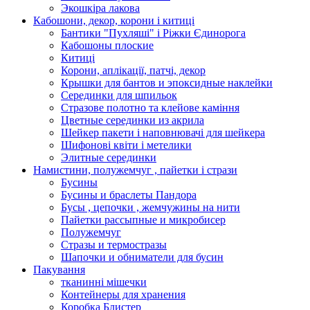
Экошкiра лакова
Кабошони, декор, корони і китиці
Бантики "Пухляші" і Ріжки Єдинорога
Кабошоны плоские
Китиці
Корони, аплікації, патчі, декор
Крышки для бантов и эпоксидные наклейки
Серединки для шпильок
Стразове полотно та клейове каміння
Цветные серединки из акрила
Шейкер пакети і наповнювачі для шейкера
Шифонові квіти і метелики
Элитные серединки
Намистини, полужемчуг , пайетки і стрази
Бусины
Бусины и браслеты Пандора
Бусы , цепочки , жемчужины на нити
Пайетки рассыпные и микробисер
Полужемчуг
Стразы и термостразы
Шапочки и обниматели для бусин
Пакування
тканинні мішечки
Контейнеры для хранения
Коробка Блистер