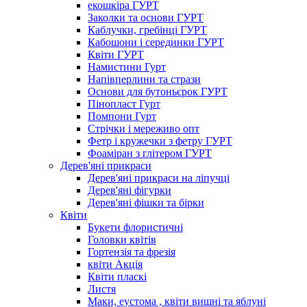
екошкіра ГУРТ
Заколки та основи ГУРТ
Каблучки, гребінці ГУРТ
Кабошони і серединки ГУРТ
Квіти ГУРТ
Намистини Гурт
Напівперлини та стрази
Основи для бутоньєрок ГУРТ
Пінопласт Гурт
Помпони Гурт
Стрічки і мереживо опт
Фетр і кружечки з фетру ГУРТ
Фоаміран з глітером ГУРТ
Дерев'яні прикраси
Дерев'яні прикраси на ліпучці
Дерев'яні фігурки
Дерев'яні фішки та бірки
Квіти
Букети флористичні
Головки квітів
Гортензія та фрезія
квіти Акція
Квіти пласкі
Листя
Маки, еустома , квіти вишні та яблуні