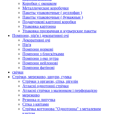
Коробки с окошком
Металлические коробочки
Пакеты упаковочные ( целлофан )
Пакеты упаковочные ( бумажные )
Подарункові картонні коробки
Упаковка картонна
Упаковка прозрачная и курьерские пакеты
Помпони, пір'я і декоративні очі
Декоративні очі
Пір'я
Помпони норкові
Помпони з блискітками
Помпони з еко хутра
Помпони нейлонові
Помпони фатінові
свічки
Стрічки, мереживо, шнури, гумка
Стрічки з органзи, сітка, рігелін
Атласні однотонні стрічки
Атласні стрічки з малюнком і перфорацією
мереживо
Резинка и липучка
Сітка з квітами
Стрічка коттонова "Однотонна" з металевим
кантом