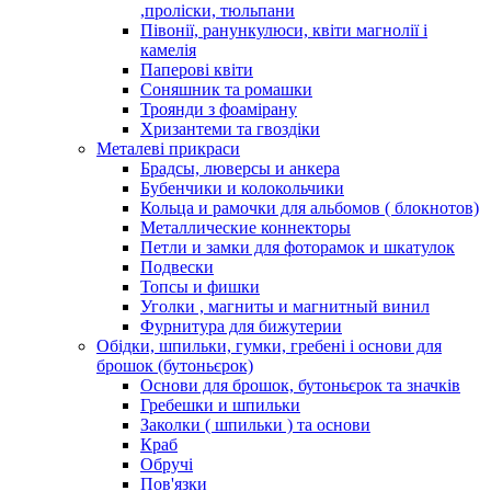
,проліски, тюльпани
Півонії, ранункулюси, квіти магнолії і
камелія
Паперові квіти
Соняшник та ромашки
Троянди з фоамірану
Хризантеми та гвоздіки
Металеві прикраси
Брадсы, люверсы и анкера
Бубенчики и колокольчики
Кольца и рамочки для альбомов ( блокнотов)
Металлические коннекторы
Петли и замки для фоторамок и шкатулок
Подвески
Топсы и фишки
Уголки , магниты и магнитный винил
Фурнитура для бижутерии
Обідки, шпильки, гумки, гребені і основи для
брошок (бутоньєрок)
Основи для брошок, бутоньєрок та значків
Гребешки и шпильки
Заколки ( шпильки ) та основи
Краб
Обручі
Пов'язки