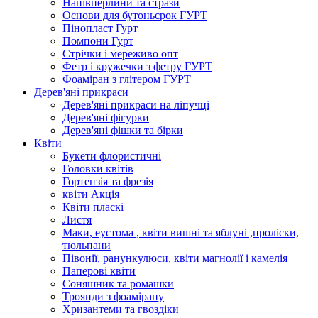
Напівперлини та стрази
Основи для бутоньєрок ГУРТ
Пінопласт Гурт
Помпони Гурт
Стрічки і мереживо опт
Фетр і кружечки з фетру ГУРТ
Фоаміран з глітером ГУРТ
Дерев'яні прикраси
Дерев'яні прикраси на ліпучці
Дерев'яні фігурки
Дерев'яні фішки та бірки
Квіти
Букети флористичні
Головки квітів
Гортензія та фрезія
квіти Акція
Квіти пласкі
Листя
Маки, еустома , квіти вишні та яблуні ,проліски,
тюльпани
Півонії, ранункулюси, квіти магнолії і камелія
Паперові квіти
Соняшник та ромашки
Троянди з фоамірану
Хризантеми та гвоздіки