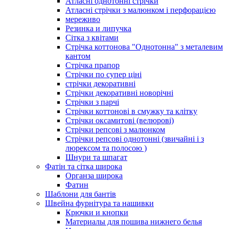
Атласні однотонні стрічки
Атласні стрічки з малюнком і перфорацією
мереживо
Резинка и липучка
Сітка з квітами
Стрічка коттонова "Однотонна" з металевим
кантом
Стрічка прапор
Стрічки по супер ціні
стрічки декоративні
Стрічки декоративні новорічні
Стрічки з парчі
Стрічки коттонові в смужку та клітку
Стрічки оксамитові (велюрові)
Стрічки репсові з малюнком
Стрічки репсові однотонні (звичайні і з
люрексом та полосою )
Шнури та шпагат
Фатін та сітка широка
Органза широка
Фатин
Шаблони для бантів
Швейна фурнітура та нашивки
Крючки и кнопки
Материалы для пошива нижнего белья