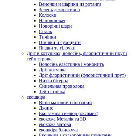
Веночки и шарики из ротанга
Зелень декоративна
Колоски
Наповнювач
Новорічні шари
Сізаль
Тичінки
Шишки и сухоцвіти
Ягідки та гілочки
Дріт в котушках, волосінь, флористичний прут і
тейп стрічка
Волосінь еластична і мононить
Дріт котушка
Дріт флористичний (флористичний прут)
Нитка бісерна
Синельная проволока
Тейп стрічка
екошкіра
Вініл матовий і прозорий
Джинс
Еко замша і велюр (оксамит)
екокожа Металік та 3D
екокожа матова
екошкіра блискуча
Екошкіра з кольоровими принтами