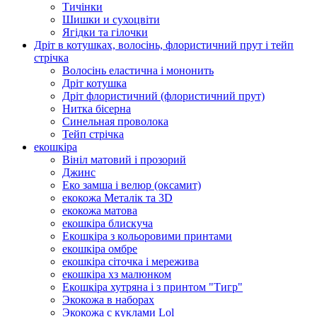
Тичінки
Шишки и сухоцвіти
Ягідки та гілочки
Дріт в котушках, волосінь, флористичний прут і тейп
стрічка
Волосінь еластична і мононить
Дріт котушка
Дріт флористичний (флористичний прут)
Нитка бісерна
Синельная проволока
Тейп стрічка
екошкіра
Вініл матовий і прозорий
Джинс
Еко замша і велюр (оксамит)
екокожа Металік та 3D
екокожа матова
екошкіра блискуча
Екошкіра з кольоровими принтами
екошкіра омбре
екошкіра сіточка і мережива
екошкіра хз малюнком
Екошкіра хутряна і з принтом "Тигр"
Экокожа в наборах
Экокожа с куклами Lol