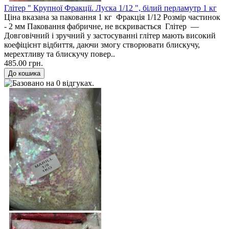
Глітер " Крупної Фракції. Луска 1/12 ", білий перламутр 1 кг
Ціна вказана за паковання 1 кг Фракція 1/12 Розмір частинок
- 2 мм Паковання фабричне, не вскривається Глітер —
Довговічний і зручний у застосуванні глітер мають високий
коефіцієнт відбиття, даючи змогу створювати блискучу,
мерехтливу та блискучу повер..
485.00 грн.