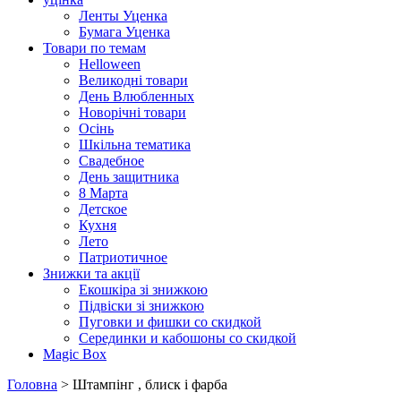
Ленты Уценка
Бумага Уценка
Товари по темам
Helloween
Великодні товари
День Влюбленных
Новорічні товари
Осінь
Шкільна тематика
Свадебное
День защитника
8 Марта
Детское
Кухня
Лето
Патриотичное
Знижки та акції
Екошкіра зі знижкою
Підвіски зі знижкою
Пуговки и фишки со скидкой
Серединки и кабошоны со скидкой
Magic Box
Головна
> Штампінг , блиск і фарба