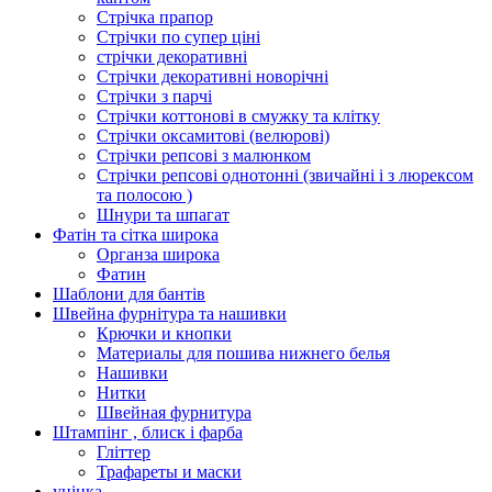
Стрічка прапор
Стрічки по супер ціні
стрічки декоративні
Стрічки декоративні новорічні
Стрічки з парчі
Стрічки коттонові в смужку та клітку
Стрічки оксамитові (велюрові)
Стрічки репсові з малюнком
Стрічки репсові однотонні (звичайні і з люрексом
та полосою )
Шнури та шпагат
Фатін та сітка широка
Органза широка
Фатин
Шаблони для бантів
Швейна фурнітура та нашивки
Крючки и кнопки
Материалы для пошива нижнего белья
Нашивки
Нитки
Швейная фурнитура
Штампінг , блиск і фарба
Гліттер
Трафареты и маски
уцінка