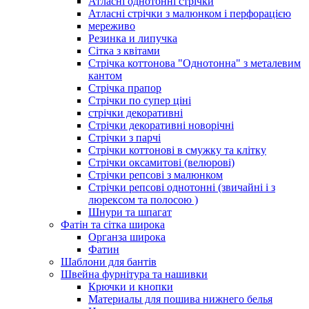
Атласні однотонні стрічки
Атласні стрічки з малюнком і перфорацією
мереживо
Резинка и липучка
Сітка з квітами
Стрічка коттонова "Однотонна" з металевим
кантом
Стрічка прапор
Стрічки по супер ціні
стрічки декоративні
Стрічки декоративні новорічні
Стрічки з парчі
Стрічки коттонові в смужку та клітку
Стрічки оксамитові (велюрові)
Стрічки репсові з малюнком
Стрічки репсові однотонні (звичайні і з
люрексом та полосою )
Шнури та шпагат
Фатін та сітка широка
Органза широка
Фатин
Шаблони для бантів
Швейна фурнітура та нашивки
Крючки и кнопки
Материалы для пошива нижнего белья