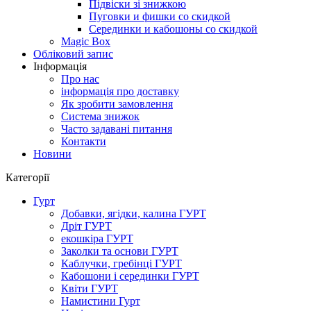
Підвіски зі знижкою
Пуговки и фишки со скидкой
Серединки и кабошоны со скидкой
Magic Box
Обліковий запис
Інформація
Про нас
інформація про доставку
Як зробити замовлення
Система знижок
Часто задавані питання
Контакти
Новини
Категорії
Гурт
Добавки, ягідки, калина ГУРТ
Дріт ГУРТ
екошкіра ГУРТ
Заколки та основи ГУРТ
Каблучки, гребінці ГУРТ
Кабошони і серединки ГУРТ
Квіти ГУРТ
Намистини Гурт