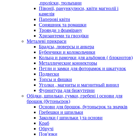
,проліски, тюльпани
Півонії, ранункулюси, квіти магнолії і
камелія
Паперові квіти
Соняшник та ромашки
Троянди з фоамірану
Хризантеми та гвоздіки
Металеві прикраси
Брадсы, люверсы и анкера
Бубенчики и колокольчики
Кольца и рамочки для альбомов ( блокнотов)
Металлические коннекторы
Петли и замки для фоторамок и шкатулок
Подвески
Топсы и фишки
Уголки , магниты и магнитный винил
Фурнитура для бижутерии
Обідки, шпильки, гумки, гребені і основи для
брошок (бутоньєрок)
Основи для брошок, бутоньєрок та значків
Гребешки и шпильки
Заколки ( шпильки ) та основи
Краб
Обручі
Пов'язки