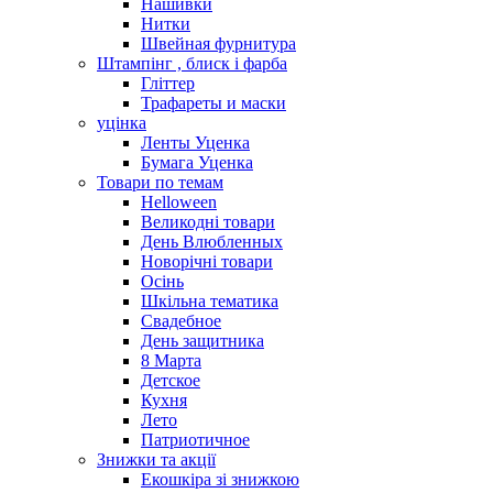
Нашивки
Нитки
Швейная фурнитура
Штампінг , блиск і фарба
Гліттер
Трафареты и маски
уцінка
Ленты Уценка
Бумага Уценка
Товари по темам
Helloween
Великодні товари
День Влюбленных
Новорічні товари
Осінь
Шкільна тематика
Свадебное
День защитника
8 Марта
Детское
Кухня
Лето
Патриотичное
Знижки та акції
Екошкіра зі знижкою