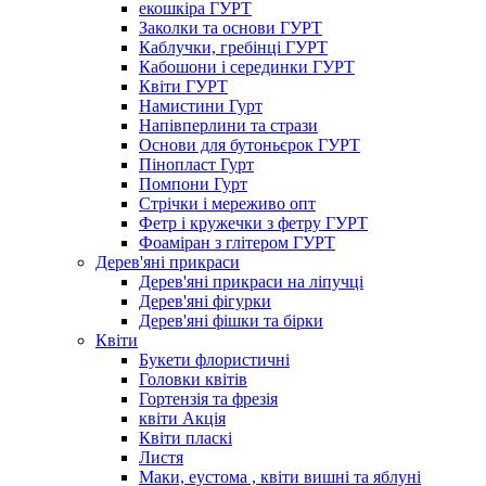
екошкіра ГУРТ
Заколки та основи ГУРТ
Каблучки, гребінці ГУРТ
Кабошони і серединки ГУРТ
Квіти ГУРТ
Намистини Гурт
Напівперлини та стрази
Основи для бутоньєрок ГУРТ
Пінопласт Гурт
Помпони Гурт
Стрічки і мереживо опт
Фетр і кружечки з фетру ГУРТ
Фоаміран з глітером ГУРТ
Дерев'яні прикраси
Дерев'яні прикраси на ліпучці
Дерев'яні фігурки
Дерев'яні фішки та бірки
Квіти
Букети флористичні
Головки квітів
Гортензія та фрезія
квіти Акція
Квіти пласкі
Листя
Маки, еустома , квіти вишні та яблуні