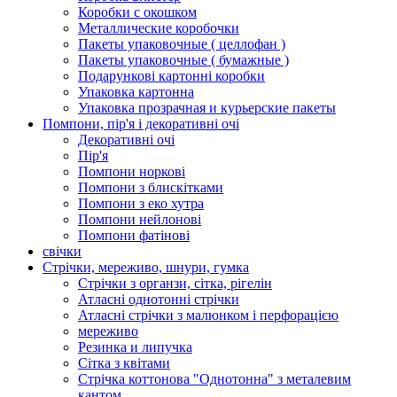
Коробки с окошком
Металлические коробочки
Пакеты упаковочные ( целлофан )
Пакеты упаковочные ( бумажные )
Подарункові картонні коробки
Упаковка картонна
Упаковка прозрачная и курьерские пакеты
Помпони, пір'я і декоративні очі
Декоративні очі
Пір'я
Помпони норкові
Помпони з блискітками
Помпони з еко хутра
Помпони нейлонові
Помпони фатінові
свічки
Стрічки, мереживо, шнури, гумка
Стрічки з органзи, сітка, рігелін
Атласні однотонні стрічки
Атласні стрічки з малюнком і перфорацією
мереживо
Резинка и липучка
Сітка з квітами
Стрічка коттонова "Однотонна" з металевим
кантом