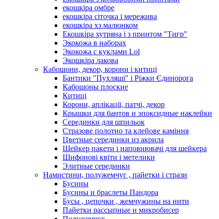
екошкіра омбре
екошкіра сіточка і мережива
екошкіра хз малюнком
Екошкіра хутряна і з принтом "Тигр"
Экокожа в наборах
Экокожа с куклами Lol
Экошкiра лакова
Кабошони, декор, корони і китиці
Бантики "Пухляші" і Ріжки Єдинорога
Кабошоны плоские
Китиці
Корони, аплікації, патчі, декор
Крышки для бантов и эпоксидные наклейки
Серединки для шпильок
Стразове полотно та клейове каміння
Цветные серединки из акрила
Шейкер пакети і наповнювачі для шейкера
Шифонові квіти і метелики
Элитные серединки
Намистини, полужемчуг , пайетки і стрази
Бусины
Бусины и браслеты Пандора
Бусы , цепочки , жемчужины на нити
Пайетки рассыпные и микробисер
Полужемчуг