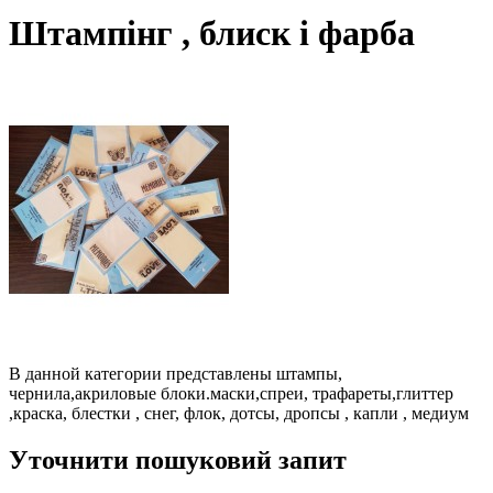
Штампінг , блиск і фарба
В данной категории представлены штампы,
чернила,акриловые блоки.маски,спреи, трафареты,глиттер
,краска, блестки , снег, флок, дотсы, дропсы , капли , медиум
Уточнити пошуковий запит