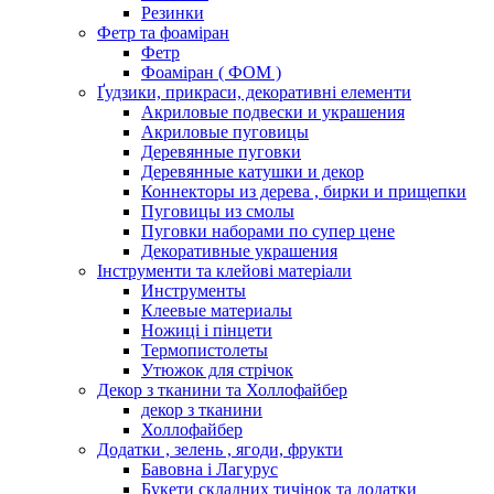
Резинки
Фетр та фоаміран
Фетр
Фоаміран ( ФОМ )
Ґудзики, прикраси, декоративні елементи
Акриловые подвески и украшения
Акриловые пуговицы
Деревянные пуговки
Деревянные катушки и декор
Коннекторы из дерева , бирки и прищепки
Пуговицы из смолы
Пуговки наборами по супер цене
Декоративные украшения
Інструменти та клейові матеріали
Инструменты
Клеевые материалы
Ножиці і пінцети
Термопистолеты
Утюжок для стрічок
Декор з тканини та Холлофайбер
декор з тканини
Холлофайбер
Додатки , зелень , ягоди, фрукти
Бавовна і Лагурус
Букети складних тичінок та додатки