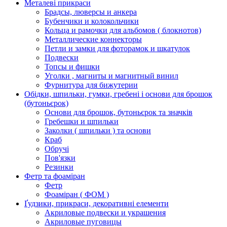
Металеві прикраси
Брадсы, люверсы и анкера
Бубенчики и колокольчики
Кольца и рамочки для альбомов ( блокнотов)
Металлические коннекторы
Петли и замки для фоторамок и шкатулок
Подвески
Топсы и фишки
Уголки , магниты и магнитный винил
Фурнитура для бижутерии
Обідки, шпильки, гумки, гребені і основи для брошок
(бутоньєрок)
Основи для брошок, бутоньєрок та значків
Гребешки и шпильки
Заколки ( шпильки ) та основи
Краб
Обручі
Пов'язки
Резинки
Фетр та фоаміран
Фетр
Фоаміран ( ФОМ )
Ґудзики, прикраси, декоративні елементи
Акриловые подвески и украшения
Акриловые пуговицы