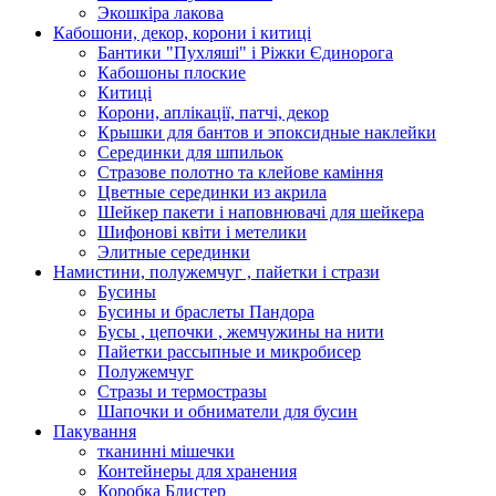
Экошкiра лакова
Кабошони, декор, корони і китиці
Бантики "Пухляші" і Ріжки Єдинорога
Кабошоны плоские
Китиці
Корони, аплікації, патчі, декор
Крышки для бантов и эпоксидные наклейки
Серединки для шпильок
Стразове полотно та клейове каміння
Цветные серединки из акрила
Шейкер пакети і наповнювачі для шейкера
Шифонові квіти і метелики
Элитные серединки
Намистини, полужемчуг , пайетки і стрази
Бусины
Бусины и браслеты Пандора
Бусы , цепочки , жемчужины на нити
Пайетки рассыпные и микробисер
Полужемчуг
Стразы и термостразы
Шапочки и обниматели для бусин
Пакування
тканинні мішечки
Контейнеры для хранения
Коробка Блистер