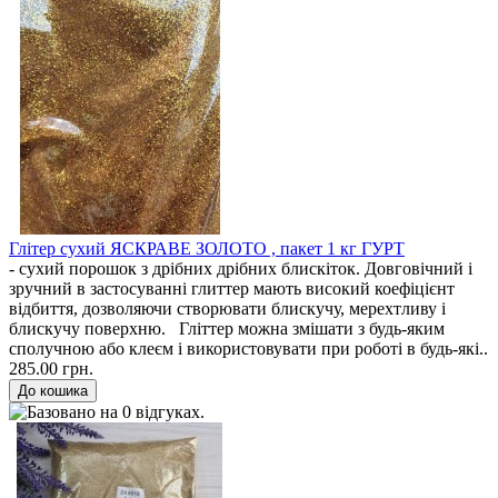
Глітер сухий ЯСКРАВЕ ЗОЛОТО , пакет 1 кг ГУРТ
- сухий порошок з дрібних дрібних блискіток. Довговічний і
зручний в застосуванні глиттер мають високий коефіцієнт
відбиття, дозволяючи створювати блискучу, мерехтливу і
блискучу поверхню. Гліттер можна змішати з будь-яким
сполучною або клеєм і використовувати при роботі в будь-які..
285.00 грн.