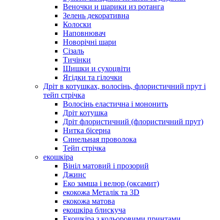
Веночки и шарики из ротанга
Зелень декоративна
Колоски
Наповнювач
Новорічні шари
Сізаль
Тичінки
Шишки и сухоцвіти
Ягідки та гілочки
Дріт в котушках, волосінь, флористичний прут і
тейп стрічка
Волосінь еластична і мононить
Дріт котушка
Дріт флористичний (флористичний прут)
Нитка бісерна
Синельная проволока
Тейп стрічка
екошкіра
Вініл матовий і прозорий
Джинс
Еко замша і велюр (оксамит)
екокожа Металік та 3D
екокожа матова
екошкіра блискуча
Екошкіра з кольоровими принтами