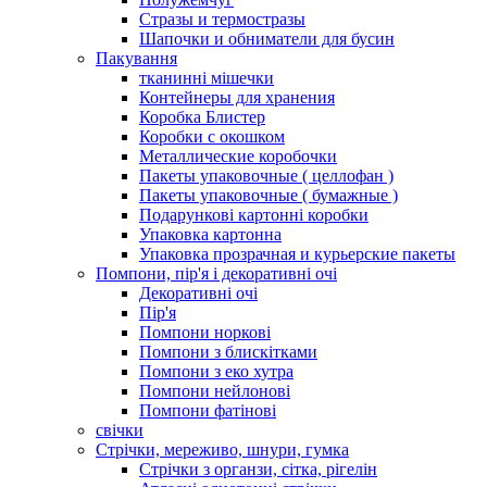
Стразы и термостразы
Шапочки и обниматели для бусин
Пакування
тканинні мішечки
Контейнеры для хранения
Коробка Блистер
Коробки с окошком
Металлические коробочки
Пакеты упаковочные ( целлофан )
Пакеты упаковочные ( бумажные )
Подарункові картонні коробки
Упаковка картонна
Упаковка прозрачная и курьерские пакеты
Помпони, пір'я і декоративні очі
Декоративні очі
Пір'я
Помпони норкові
Помпони з блискітками
Помпони з еко хутра
Помпони нейлонові
Помпони фатінові
свічки
Стрічки, мереживо, шнури, гумка
Стрічки з органзи, сітка, рігелін