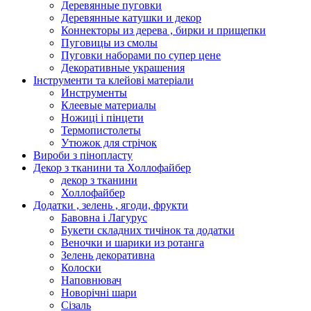
Деревянные пуговки
Деревянные катушки и декор
Коннекторы из дерева , бирки и прищепки
Пуговицы из смолы
Пуговки наборами по супер цене
Декоративные украшения
Інструменти та клейові матеріали
Инструменты
Клеевые материалы
Ножиці і пінцети
Термопистолеты
Утюжок для стрічок
Вироби з пінопласту
Декор з тканини та Холлофайбер
декор з тканини
Холлофайбер
Додатки , зелень , ягоди, фрукти
Бавовна і Лагурус
Букети складних тичінок та додатки
Веночки и шарики из ротанга
Зелень декоративна
Колоски
Наповнювач
Новорічні шари
Сізаль