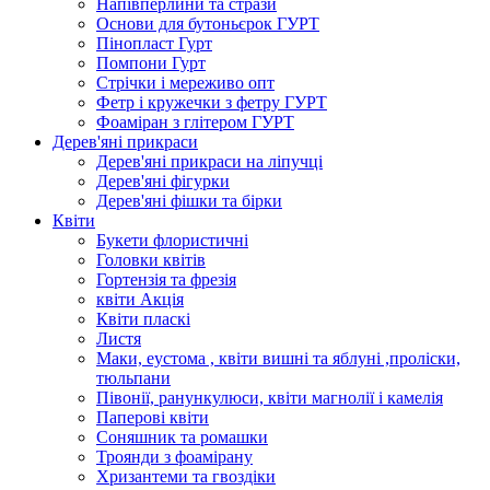
Напівперлини та стрази
Основи для бутоньєрок ГУРТ
Пінопласт Гурт
Помпони Гурт
Стрічки і мереживо опт
Фетр і кружечки з фетру ГУРТ
Фоаміран з глітером ГУРТ
Дерев'яні прикраси
Дерев'яні прикраси на ліпучці
Дерев'яні фігурки
Дерев'яні фішки та бірки
Квіти
Букети флористичні
Головки квітів
Гортензія та фрезія
квіти Акція
Квіти пласкі
Листя
Маки, еустома , квіти вишні та яблуні ,проліски,
тюльпани
Півонії, ранункулюси, квіти магнолії і камелія
Паперові квіти
Соняшник та ромашки
Троянди з фоамірану
Хризантеми та гвоздіки