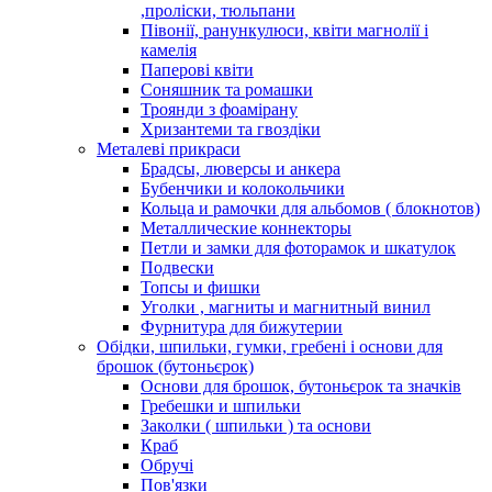
,проліски, тюльпани
Півонії, ранункулюси, квіти магнолії і
камелія
Паперові квіти
Соняшник та ромашки
Троянди з фоамірану
Хризантеми та гвоздіки
Металеві прикраси
Брадсы, люверсы и анкера
Бубенчики и колокольчики
Кольца и рамочки для альбомов ( блокнотов)
Металлические коннекторы
Петли и замки для фоторамок и шкатулок
Подвески
Топсы и фишки
Уголки , магниты и магнитный винил
Фурнитура для бижутерии
Обідки, шпильки, гумки, гребені і основи для
брошок (бутоньєрок)
Основи для брошок, бутоньєрок та значків
Гребешки и шпильки
Заколки ( шпильки ) та основи
Краб
Обручі
Пов'язки