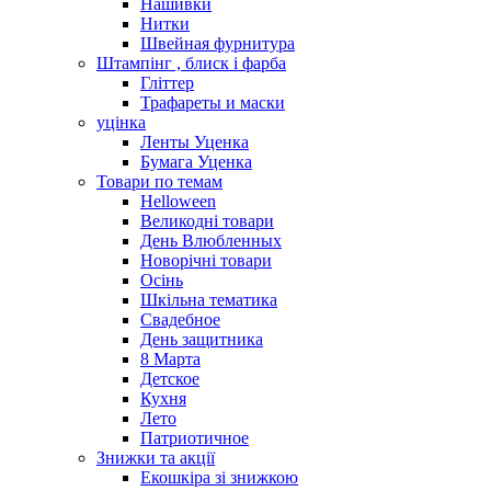
Нашивки
Нитки
Швейная фурнитура
Штампінг , блиск і фарба
Гліттер
Трафареты и маски
уцінка
Ленты Уценка
Бумага Уценка
Товари по темам
Helloween
Великодні товари
День Влюбленных
Новорічні товари
Осінь
Шкільна тематика
Свадебное
День защитника
8 Марта
Детское
Кухня
Лето
Патриотичное
Знижки та акції
Екошкіра зі знижкою