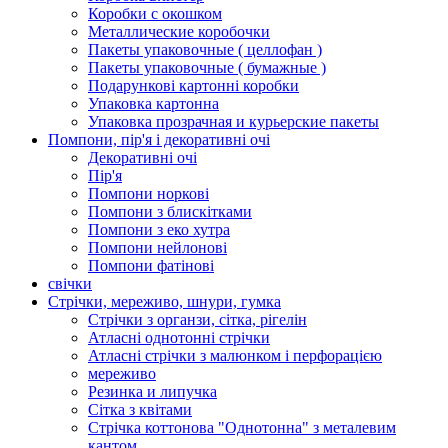
Коробки с окошком
Металлические коробочки
Пакеты упаковочные ( целлофан )
Пакеты упаковочные ( бумажные )
Подарункові картонні коробки
Упаковка картонна
Упаковка прозрачная и курьерские пакеты
Помпони, пір'я і декоративні очі
Декоративні очі
Пір'я
Помпони норкові
Помпони з блискітками
Помпони з еко хутра
Помпони нейлонові
Помпони фатінові
свічки
Стрічки, мереживо, шнури, гумка
Стрічки з органзи, сітка, рігелін
Атласні однотонні стрічки
Атласні стрічки з малюнком і перфорацією
мереживо
Резинка и липучка
Сітка з квітами
Стрічка коттонова "Однотонна" з металевим
кантом