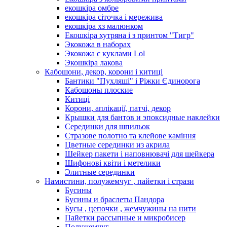
екошкіра омбре
екошкіра сіточка і мережива
екошкіра хз малюнком
Екошкіра хутряна і з принтом "Тигр"
Экокожа в наборах
Экокожа с куклами Lol
Экошкiра лакова
Кабошони, декор, корони і китиці
Бантики "Пухляші" і Ріжки Єдинорога
Кабошоны плоские
Китиці
Корони, аплікації, патчі, декор
Крышки для бантов и эпоксидные наклейки
Серединки для шпильок
Стразове полотно та клейове каміння
Цветные серединки из акрила
Шейкер пакети і наповнювачі для шейкера
Шифонові квіти і метелики
Элитные серединки
Намистини, полужемчуг , пайетки і стрази
Бусины
Бусины и браслеты Пандора
Бусы , цепочки , жемчужины на нити
Пайетки рассыпные и микробисер
Полужемчуг