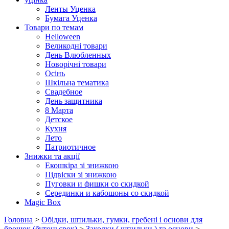
Ленты Уценка
Бумага Уценка
Товари по темам
Helloween
Великодні товари
День Влюбленных
Новорічні товари
Осінь
Шкільна тематика
Свадебное
День защитника
8 Марта
Детское
Кухня
Лето
Патриотичное
Знижки та акції
Екошкіра зі знижкою
Підвіски зі знижкою
Пуговки и фишки со скидкой
Серединки и кабошоны со скидкой
Magic Box
Головна
>
Обідки, шпильки, гумки, гребені і основи для
брошок (бутоньєрок)
>
Заколки ( шпильки ) та основи
>