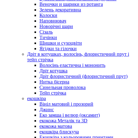
Веночки и шарики из ротанга
Зелень декоративна
Колоски
Наповнювач
Новорічні шари
Сізаль
Тичінки
Шишки и сухоцвіти
Ягідки та гілочки
Дріт в котушках, волосінь, флористичний прут і
тейп стрічка
Волосінь еластична і мононить
Дріт котушка
Дріт флористичний (флористичний прут)
Нитка бісерна
Синельная проволока
Тейп стрічка
екошкіра
Вініл матовий і прозорий
Джинс
Еко замша і велюр (оксамит)
екокожа Металік та 3D
екокожа матова
екошкіра блискуча
Екошкіра з кольоровими принтами