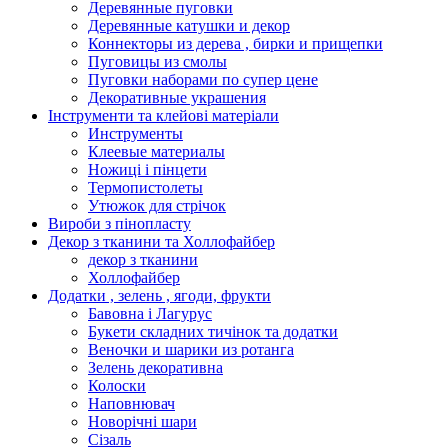
Деревянные пуговки
Деревянные катушки и декор
Коннекторы из дерева , бирки и прищепки
Пуговицы из смолы
Пуговки наборами по супер цене
Декоративные украшения
Інструменти та клейові матеріали
Инструменты
Клеевые материалы
Ножиці і пінцети
Термопистолеты
Утюжок для стрічок
Вироби з пінопласту
Декор з тканини та Холлофайбер
декор з тканини
Холлофайбер
Додатки , зелень , ягоди, фрукти
Бавовна і Лагурус
Букети складних тичінок та додатки
Веночки и шарики из ротанга
Зелень декоративна
Колоски
Наповнювач
Новорічні шари
Сізаль