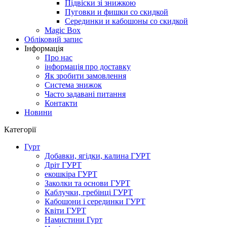
Підвіски зі знижкою
Пуговки и фишки со скидкой
Серединки и кабошоны со скидкой
Magic Box
Обліковий запис
Інформація
Про нас
інформація про доставку
Як зробити замовлення
Система знижок
Часто задавані питання
Контакти
Новини
Категорії
Гурт
Добавки, ягідки, калина ГУРТ
Дріт ГУРТ
екошкіра ГУРТ
Заколки та основи ГУРТ
Каблучки, гребінці ГУРТ
Кабошони і серединки ГУРТ
Квіти ГУРТ
Намистини Гурт