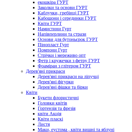
екошкіра ГУРТ
Заколки та основи ГУРТ
Каблучки, гребінці ГУРТ
Кабошони і серединки ГУРТ
Квіти ГУРТ
Намистини Гурт
Напівперлини та стрази
Основи для бутоньєрок ГУРТ
Пінопласт Гурт
Помпони Гурт
Стрічки і мереживо опт
Фетр і кружечки з фетру ГУРТ
Фоаміран з глітером ГУРТ
Дерев'яні прикраси
Дерев'яні прикраси на ліпучці
Дерев'яні фігурки
Дерев'яні фішки та бірки
Квіти
Букети флористичні
Головки квітів
Гортензія та фрезія
квіти Акція
Квіти пласкі
Листя
Маки, еустома , квіти вишні та яблуні