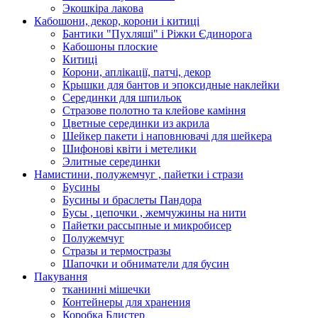
Экошкiра лакова
Кабошони, декор, корони і китиці
Бантики "Пухляші" і Ріжки Єдинорога
Кабошоны плоские
Китиці
Корони, аплікації, патчі, декор
Крышки для бантов и эпоксидные наклейки
Серединки для шпильок
Стразове полотно та клейове каміння
Цветные серединки из акрила
Шейкер пакети і наповнювачі для шейкера
Шифонові квіти і метелики
Элитные серединки
Намистини, полужемчуг , пайетки і стрази
Бусины
Бусины и браслеты Пандора
Бусы , цепочки , жемчужины на нити
Пайетки рассыпные и микробисер
Полужемчуг
Стразы и термостразы
Шапочки и обниматели для бусин
Пакування
тканинні мішечки
Контейнеры для хранения
Коробка Блистер