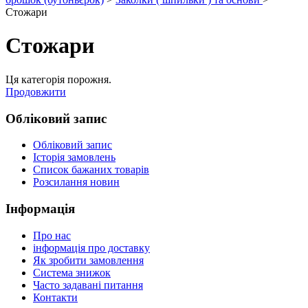
Стожари
Стожари
Ця категорія порожня.
Продовжити
Обліковий запис
Обліковий запис
Історія замовлень
Список бажаних товарів
Розсилання новин
Інформація
Про нас
інформація про доставку
Як зробити замовлення
Система знижок
Часто задавані питання
Контакти