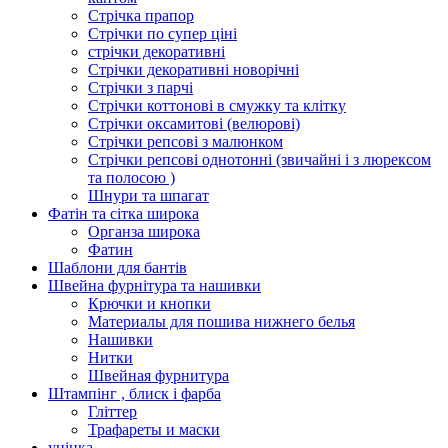
Стрічка прапор
Стрічки по супер ціні
стрічки декоративні
Стрічки декоративні новорічні
Стрічки з парчі
Стрічки коттонові в смужку та клітку
Стрічки оксамитові (велюрові)
Стрічки репсові з малюнком
Стрічки репсові однотонні (звичайні і з люрексом
та полосою )
Шнури та шпагат
Фатін та сітка широка
Органза широка
Фатин
Шаблони для бантів
Швейна фурнітура та нашивки
Крючки и кнопки
Материалы для пошива нижнего белья
Нашивки
Нитки
Швейная фурнитура
Штампінг , блиск і фарба
Гліттер
Трафареты и маски
уцінка