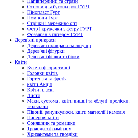
Напівперлини та стрази
Основи для бутоньєрок ГУРТ
Пінопласт Гурт
Помпони Гурт
Стрічки і мереживо опт
Фетр і кружечки з фетру ГУРТ
Фоаміран з глітером ГУРТ
Дерев'яні прикраси
Дерев'яні прикраси на ліпучці
Дерев'яні фігурки
Дерев'яні фішки та бірки
Квіти
Букети флористичні
Головки квітів
Гортензія та фрезія
квіти Акція
Квіти пласкі
Листя
Маки, еустома , квіти вишні та яблуні ,проліски,
тюльпани
Півонії, ранункулюси, квіти магнолії і камелія
Паперові квіти
Соняшник та ромашки
Троянди з фоамірану
Хризантеми та гвоздіки