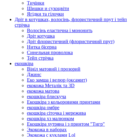
Тичінки
Шишки и сухоцвіти
Ягідки та гілочки
Дріт в котушках, волосінь, флористичний прут і тейп
стрічка
Волосінь еластична і мононить
Дріт котушка
Дріт флористичний (флористичний прут)
Нитка бісерна
Синельная проволока
Тейп стрічка
екошкіра
Вініл матовий і прозорий
Джинс
Еко замша і велюр (оксамит)
екокожа Металік та 3D
екокожа матова
екошкіра блискуча
Екошкіра з кольоровими принтами
екошкіра омбре
екошкіра сіточка і мережива
екошкіра хз малюнком
Екошкіра хутряна і з принтом "Тигр"
Экокожа в наборах
Экокожа с куклами Lol