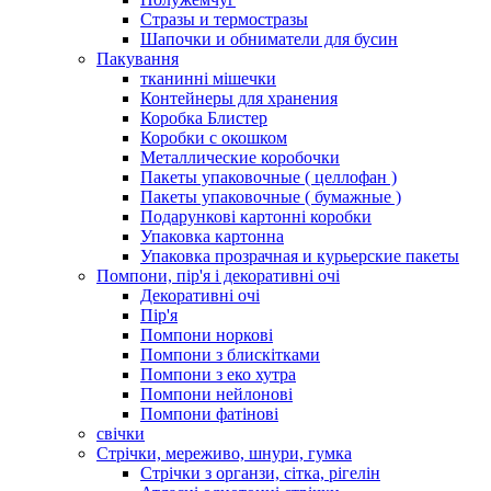
Стразы и термостразы
Шапочки и обниматели для бусин
Пакування
тканинні мішечки
Контейнеры для хранения
Коробка Блистер
Коробки с окошком
Металлические коробочки
Пакеты упаковочные ( целлофан )
Пакеты упаковочные ( бумажные )
Подарункові картонні коробки
Упаковка картонна
Упаковка прозрачная и курьерские пакеты
Помпони, пір'я і декоративні очі
Декоративні очі
Пір'я
Помпони норкові
Помпони з блискітками
Помпони з еко хутра
Помпони нейлонові
Помпони фатінові
свічки
Стрічки, мереживо, шнури, гумка
Стрічки з органзи, сітка, рігелін