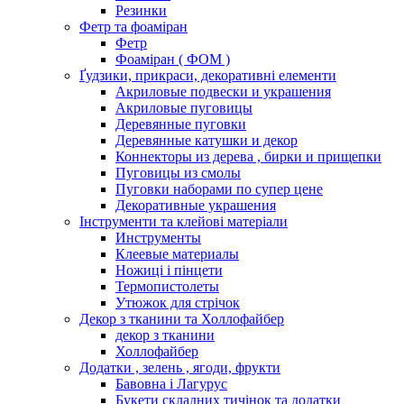
Резинки
Фетр та фоаміран
Фетр
Фоаміран ( ФОМ )
Ґудзики, прикраси, декоративні елементи
Акриловые подвески и украшения
Акриловые пуговицы
Деревянные пуговки
Деревянные катушки и декор
Коннекторы из дерева , бирки и прищепки
Пуговицы из смолы
Пуговки наборами по супер цене
Декоративные украшения
Інструменти та клейові матеріали
Инструменты
Клеевые материалы
Ножиці і пінцети
Термопистолеты
Утюжок для стрічок
Декор з тканини та Холлофайбер
декор з тканини
Холлофайбер
Додатки , зелень , ягоди, фрукти
Бавовна і Лагурус
Букети складних тичінок та додатки