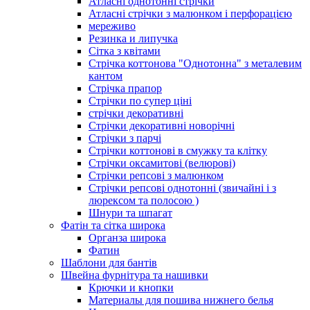
Атласні однотонні стрічки
Атласні стрічки з малюнком і перфорацією
мереживо
Резинка и липучка
Сітка з квітами
Стрічка коттонова "Однотонна" з металевим
кантом
Стрічка прапор
Стрічки по супер ціні
стрічки декоративні
Стрічки декоративні новорічні
Стрічки з парчі
Стрічки коттонові в смужку та клітку
Стрічки оксамитові (велюрові)
Стрічки репсові з малюнком
Стрічки репсові однотонні (звичайні і з
люрексом та полосою )
Шнури та шпагат
Фатін та сітка широка
Органза широка
Фатин
Шаблони для бантів
Швейна фурнітура та нашивки
Крючки и кнопки
Материалы для пошива нижнего белья