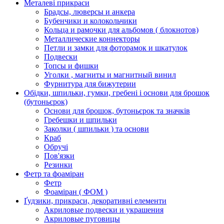
Металеві прикраси
Брадсы, люверсы и анкера
Бубенчики и колокольчики
Кольца и рамочки для альбомов ( блокнотов)
Металлические коннекторы
Петли и замки для фоторамок и шкатулок
Подвески
Топсы и фишки
Уголки , магниты и магнитный винил
Фурнитура для бижутерии
Обідки, шпильки, гумки, гребені і основи для брошок
(бутоньєрок)
Основи для брошок, бутоньєрок та значків
Гребешки и шпильки
Заколки ( шпильки ) та основи
Краб
Обручі
Пов'язки
Резинки
Фетр та фоаміран
Фетр
Фоаміран ( ФОМ )
Ґудзики, прикраси, декоративні елементи
Акриловые подвески и украшения
Акриловые пуговицы