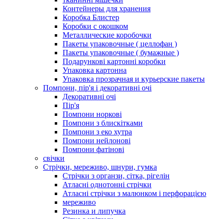
Контейнеры для хранения
Коробка Блистер
Коробки с окошком
Металлические коробочки
Пакеты упаковочные ( целлофан )
Пакеты упаковочные ( бумажные )
Подарункові картонні коробки
Упаковка картонна
Упаковка прозрачная и курьерские пакеты
Помпони, пір'я і декоративні очі
Декоративні очі
Пір'я
Помпони норкові
Помпони з блискітками
Помпони з еко хутра
Помпони нейлонові
Помпони фатінові
свічки
Стрічки, мереживо, шнури, гумка
Стрічки з органзи, сітка, рігелін
Атласні однотонні стрічки
Атласні стрічки з малюнком і перфорацією
мереживо
Резинка и липучка