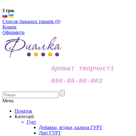
$
грн.
Список бажаних товарів (0)
Кошик
Оформити
Аромат творчості
096-85-88-003
Menu
Початок
Категорії
Гурт
Добавки, ягідки, калина ГУРТ
Дріт ГУРТ