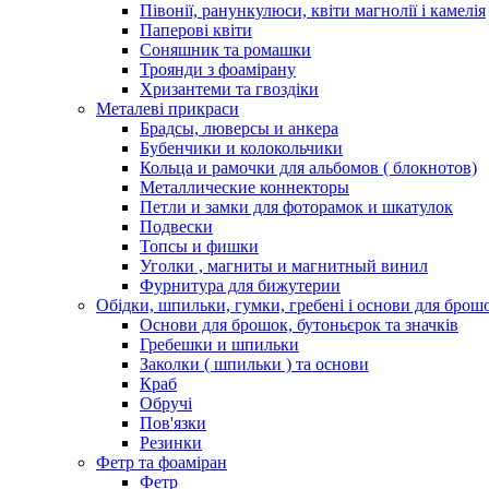
Півонії, ранункулюси, квіти магнолії і камелія
Паперові квіти
Соняшник та ромашки
Троянди з фоамірану
Хризантеми та гвоздіки
Металеві прикраси
Брадсы, люверсы и анкера
Бубенчики и колокольчики
Кольца и рамочки для альбомов ( блокнотов)
Металлические коннекторы
Петли и замки для фоторамок и шкатулок
Подвески
Топсы и фишки
Уголки , магниты и магнитный винил
Фурнитура для бижутерии
Обідки, шпильки, гумки, гребені і основи для брош
Основи для брошок, бутоньєрок та значків
Гребешки и шпильки
Заколки ( шпильки ) та основи
Краб
Обручі
Пов'язки
Резинки
Фетр та фоаміран
Фетр