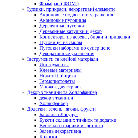
Фоаміран ( ФОМ )
Ґудзики, прикраси, декоративні елементи
Акриловые подвески и украшения
Акриловые пуговицы
Деревянные пуговки
Деревянные катушки и декор
Коннекторы из дерева , бирки и прищепки
Пуговицы из смолы
Пуговки наборами по супер цене
Декоративные украшения
Інструменти та клейові матеріали
Инструменты
Клеевые материалы
Ножиці і пінцети
Термопистолеты
Утюжок для стрічок
Декор з тканини та Холлофайбер
декор з тканини
Холлофайбер
Додатки , зелень , ягоди, фрукти
Бавовна і Лагурус
Букети складних тичінок та додатки
Веночки и шарики из ротанга
Зелень декоративна
Колоски