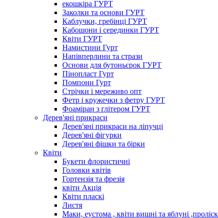
екошкіра ГУРТ
Заколки та основи ГУРТ
Каблучки, гребінці ГУРТ
Кабошони і серединки ГУРТ
Квіти ГУРТ
Намистини Гурт
Напівперлини та стрази
Основи для бутоньєрок ГУРТ
Пінопласт Гурт
Помпони Гурт
Стрічки і мереживо опт
Фетр і кружечки з фетру ГУРТ
Фоаміран з глітером ГУРТ
Дерев'яні прикраси
Дерев'яні прикраси на ліпучці
Дерев'яні фігурки
Дерев'яні фішки та бірки
Квіти
Букети флористичні
Головки квітів
Гортензія та фрезія
квіти Акція
Квіти пласкі
Листя
Маки, еустома , квіти вишні та яблуні ,проліс