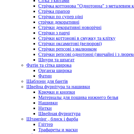
Сітка з квітами
Стрічка коттонова "Однотонна" з металевим 
Стрічка прапор
Стрічки по супер ціні
стрічки декоративні
Стрічки декоративні новорічні
Стрічки з парчі
Стрічки коттонові в смужку та клітку
Стрічки оксамитові (велюрові)
Стрічки репсові з малюнком
Стрічки репсові однотонні (звичайні і з люре
Шнури та шпагат
Фатін та сітка широка
Органза широка
Фатин
Шаблони для бантів
Швейна фурнітура та нашивки
Крючки и кнопки
Материалы для пошива нижнего белья
Нашивки
Нитки
Швейная фурнитура
Штампінг , блиск і фарба
Гліттер
Трафареты и маски