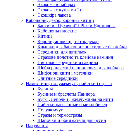
Экокожа в наборах
Экокожа с куклами Lol
Экошкiра лакова
Кабошони, декор, корони і китиці
Бантики "Пухляші" і Ріжки Єдинорога
Кабошоны плоские
Китиці
Корони, аплікації, патчі, декор
Крышки для бантов и эпоксидные наклейки
Серединки для шпильок
Стразове полотно та клейове каміння
Цветные серединки из акрила
Шейкер пакети і наповнювачі для шейкера
Шифонові квіти і метелики
Элитные серединки
Намистини, полужемчуг , пайетки і стрази
Бусины
Бусины и браслеты Пандора
Бусы , цепочки , жемчужины на нити
Пайетки рассыпные и микробисер
Полужемчуг
Стразы и термостразы
Шапочки и обниматели для бусин
Пакування
тканинні мішечки