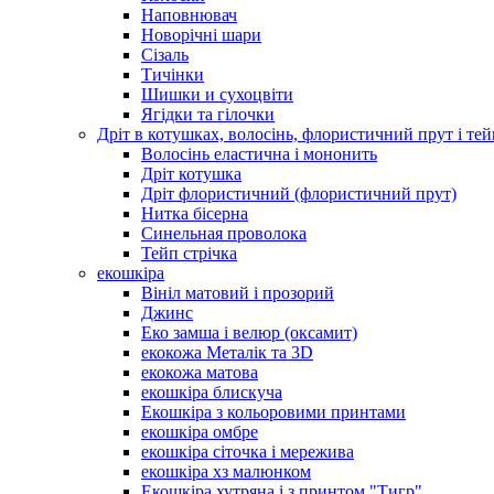
Наповнювач
Новорічні шари
Сізаль
Тичінки
Шишки и сухоцвіти
Ягідки та гілочки
Дріт в котушках, волосінь, флористичний прут і тей
Волосінь еластична і мононить
Дріт котушка
Дріт флористичний (флористичний прут)
Нитка бісерна
Синельная проволока
Тейп стрічка
екошкіра
Вініл матовий і прозорий
Джинс
Еко замша і велюр (оксамит)
екокожа Металік та 3D
екокожа матова
екошкіра блискуча
Екошкіра з кольоровими принтами
екошкіра омбре
екошкіра сіточка і мережива
екошкіра хз малюнком
Екошкіра хутряна і з принтом "Тигр"