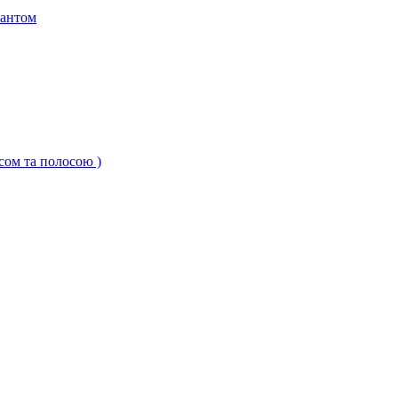
кантом
ксом та полосою )