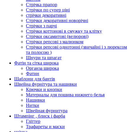
Стрічка прапор
Стрічки по супер ціні
стрічки декоративні
Стрічки декоративні новорічні
Стрічки з парчі
Стрічки коттонові в смужку та клітку
Стрічки оксамитові (велюрові)
Стрічки репсові з малюнком
Стрічки репсові однотонні (звичайні і з люрексом
та полосою )
Шнури та шпагат
Фатін та сітка широка
Органза широка
Фатин
Шаблони для бантів
Швейна фурнітура та нашивки
Крючки и кнопки
Материалы для пошива нижнего белья
Нашивки
Нитки
Швейная фурнитура
Штампінг , блиск і фарба
Гліттер
Трафареты и маски
уцінка