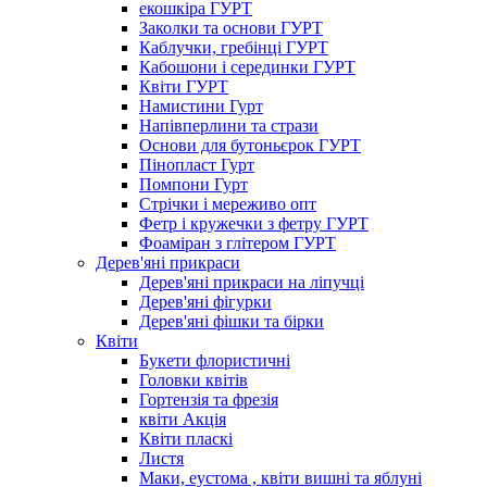
екошкіра ГУРТ
Заколки та основи ГУРТ
Каблучки, гребінці ГУРТ
Кабошони і серединки ГУРТ
Квіти ГУРТ
Намистини Гурт
Напівперлини та стрази
Основи для бутоньєрок ГУРТ
Пінопласт Гурт
Помпони Гурт
Стрічки і мереживо опт
Фетр і кружечки з фетру ГУРТ
Фоаміран з глітером ГУРТ
Дерев'яні прикраси
Дерев'яні прикраси на ліпучці
Дерев'яні фігурки
Дерев'яні фішки та бірки
Квіти
Букети флористичні
Головки квітів
Гортензія та фрезія
квіти Акція
Квіти пласкі
Листя
Маки, еустома , квіти вишні та яблуні