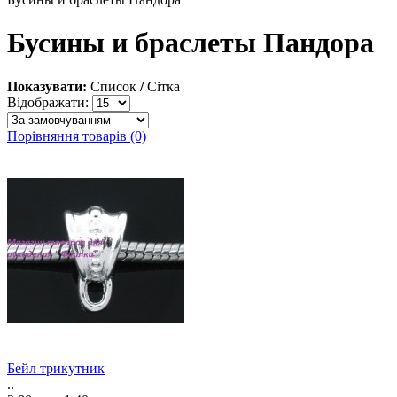
Бусины и браслеты Пандора
Показувати:
Список
/
Сітка
Відображати:
Порівняння товарів (0)
Бейл трикутник
..