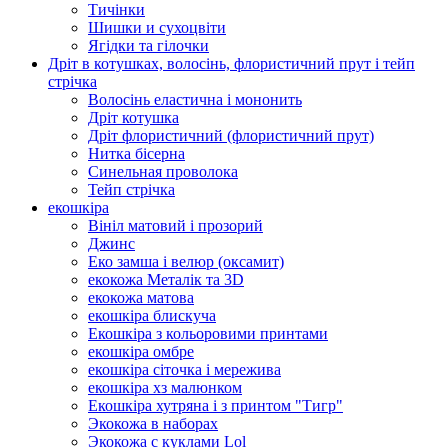
Тичінки
Шишки и сухоцвіти
Ягідки та гілочки
Дріт в котушках, волосінь, флористичний прут і тейп
стрічка
Волосінь еластична і мононить
Дріт котушка
Дріт флористичний (флористичний прут)
Нитка бісерна
Синельная проволока
Тейп стрічка
екошкіра
Вініл матовий і прозорий
Джинс
Еко замша і велюр (оксамит)
екокожа Металік та 3D
екокожа матова
екошкіра блискуча
Екошкіра з кольоровими принтами
екошкіра омбре
екошкіра сіточка і мережива
екошкіра хз малюнком
Екошкіра хутряна і з принтом "Тигр"
Экокожа в наборах
Экокожа с куклами Lol