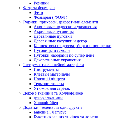
Резинки
Фетр та фоаміран
Фетр
Фоаміран ( ФОМ )
Ґудзики, прикраси, декоративні елементи
Акриловые подвески и украшения
Акриловые пуговицы
Деревянные пуговки
Деревянные катушки и декор
Коннекторы из дерева , бирки и прищепки
Пуговицы из смолы
Пуговки наборами по супер цене
Декоративные украшения
Інструменти та клейові матеріали
Инструменты
Клеевые материалы
Ножиці і пінцети
Термопистолеты
Утюжок для стрічок
Декор з тканини та Холлофайбер
декор з тканини
Холлофайбер
Додатки , зелень , ягоди, фрукти
Бавовна і Лагурус
Букети складних тичінок та додатки