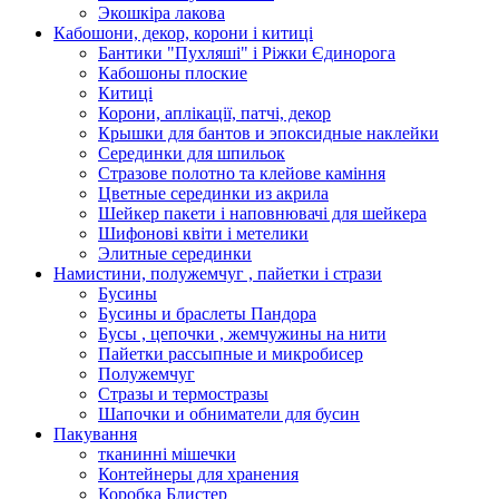
Экошкiра лакова
Кабошони, декор, корони і китиці
Бантики "Пухляші" і Ріжки Єдинорога
Кабошоны плоские
Китиці
Корони, аплікації, патчі, декор
Крышки для бантов и эпоксидные наклейки
Серединки для шпильок
Стразове полотно та клейове каміння
Цветные серединки из акрила
Шейкер пакети і наповнювачі для шейкера
Шифонові квіти і метелики
Элитные серединки
Намистини, полужемчуг , пайетки і стрази
Бусины
Бусины и браслеты Пандора
Бусы , цепочки , жемчужины на нити
Пайетки рассыпные и микробисер
Полужемчуг
Стразы и термостразы
Шапочки и обниматели для бусин
Пакування
тканинні мішечки
Контейнеры для хранения
Коробка Блистер