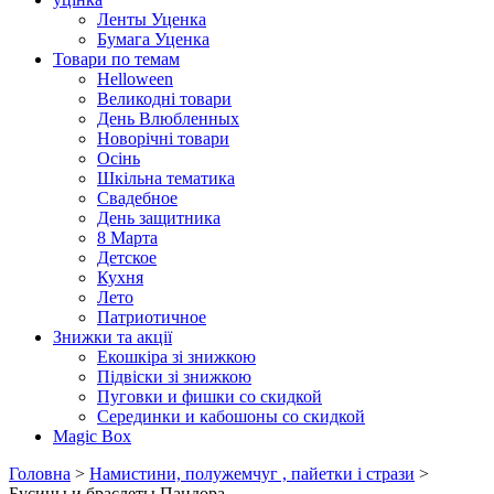
Ленты Уценка
Бумага Уценка
Товари по темам
Helloween
Великодні товари
День Влюбленных
Новорічні товари
Осінь
Шкільна тематика
Свадебное
День защитника
8 Марта
Детское
Кухня
Лето
Патриотичное
Знижки та акції
Екошкіра зі знижкою
Підвіски зі знижкою
Пуговки и фишки со скидкой
Серединки и кабошоны со скидкой
Magic Box
Головна
>
Намистини, полужемчуг , пайетки і стрази
>
Бусины и браслеты Пандора