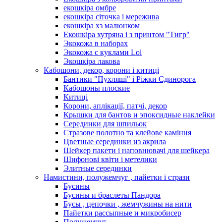
екошкіра омбре
екошкіра сіточка і мережива
екошкіра хз малюнком
Екошкіра хутряна і з принтом "Тигр"
Экокожа в наборах
Экокожа с куклами Lol
Экошкiра лакова
Кабошони, декор, корони і китиці
Бантики "Пухляші" і Ріжки Єдинорога
Кабошоны плоские
Китиці
Корони, аплікації, патчі, декор
Крышки для бантов и эпоксидные наклейки
Серединки для шпильок
Стразове полотно та клейове каміння
Цветные серединки из акрила
Шейкер пакети і наповнювачі для шейкера
Шифонові квіти і метелики
Элитные серединки
Намистини, полужемчуг , пайетки і стрази
Бусины
Бусины и браслеты Пандора
Бусы , цепочки , жемчужины на нити
Пайетки рассыпные и микробисер
Полужемчуг