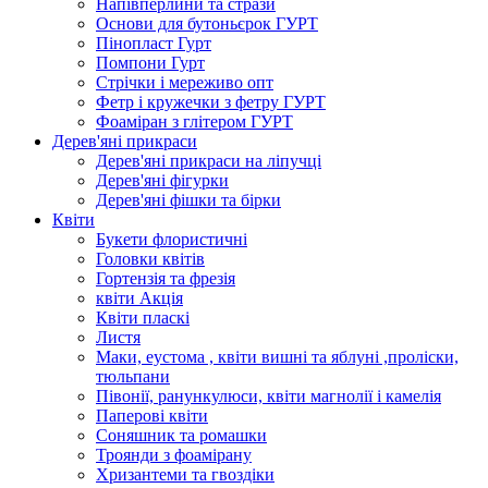
Напівперлини та стрази
Основи для бутоньєрок ГУРТ
Пінопласт Гурт
Помпони Гурт
Стрічки і мереживо опт
Фетр і кружечки з фетру ГУРТ
Фоаміран з глітером ГУРТ
Дерев'яні прикраси
Дерев'яні прикраси на ліпучці
Дерев'яні фігурки
Дерев'яні фішки та бірки
Квіти
Букети флористичні
Головки квітів
Гортензія та фрезія
квіти Акція
Квіти пласкі
Листя
Маки, еустома , квіти вишні та яблуні ,проліски,
тюльпани
Півонії, ранункулюси, квіти магнолії і камелія
Паперові квіти
Соняшник та ромашки
Троянди з фоамірану
Хризантеми та гвоздіки