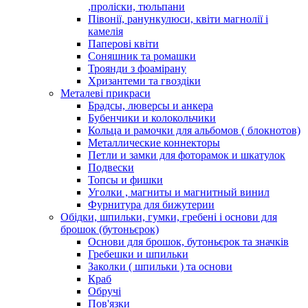
,проліски, тюльпани
Півонії, ранункулюси, квіти магнолії і
камелія
Паперові квіти
Соняшник та ромашки
Троянди з фоамірану
Хризантеми та гвоздіки
Металеві прикраси
Брадсы, люверсы и анкера
Бубенчики и колокольчики
Кольца и рамочки для альбомов ( блокнотов)
Металлические коннекторы
Петли и замки для фоторамок и шкатулок
Подвески
Топсы и фишки
Уголки , магниты и магнитный винил
Фурнитура для бижутерии
Обідки, шпильки, гумки, гребені і основи для
брошок (бутоньєрок)
Основи для брошок, бутоньєрок та значків
Гребешки и шпильки
Заколки ( шпильки ) та основи
Краб
Обручі
Пов'язки