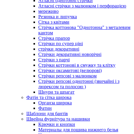
Атласні однотонні стрічки
Атласні стрічки з малюнком і перфорацією
мереживо
Резинка и липучка
Сітка з квітами
Стрічка коттонова "Однотонна" з металевим
кантом
Стрічка прапор
Стрічки по супер ціні
стрічки декоративні
Стрічки декоративні новорічні
Стрічки з парчі
Стрічки коттонові в смужку та клітку
Стрічки оксамитові (велюрові)
Стрічки репсові з малюнком
Стрічки репсові однотонні (звичайні і з
люрексом та полосою )
Шнури та шпагат
Фатін та сітка широка
Органза широка
Фатин
Шаблони для бантів
Швейна фурнітура та нашивки
Крючки и кнопки
Материалы для пошива нижнего белья