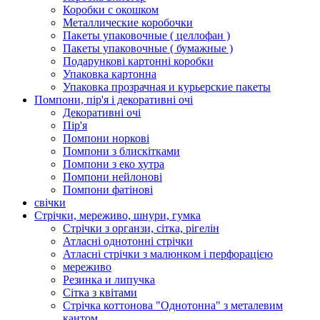
Коробки с окошком
Металлические коробочки
Пакеты упаковочные ( целлофан )
Пакеты упаковочные ( бумажные )
Подарункові картонні коробки
Упаковка картонна
Упаковка прозрачная и курьерские пакеты
Помпони, пір'я і декоративні очі
Декоративні очі
Пір'я
Помпони норкові
Помпони з блискітками
Помпони з еко хутра
Помпони нейлонові
Помпони фатінові
свічки
Стрічки, мереживо, шнури, гумка
Стрічки з органзи, сітка, рігелін
Атласні однотонні стрічки
Атласні стрічки з малюнком і перфорацією
мереживо
Резинка и липучка
Сітка з квітами
Стрічка коттонова "Однотонна" з металевим
кантом