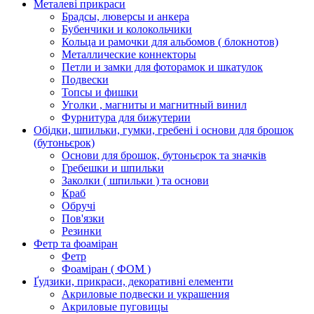
Металеві прикраси
Брадсы, люверсы и анкера
Бубенчики и колокольчики
Кольца и рамочки для альбомов ( блокнотов)
Металлические коннекторы
Петли и замки для фоторамок и шкатулок
Подвески
Топсы и фишки
Уголки , магниты и магнитный винил
Фурнитура для бижутерии
Обідки, шпильки, гумки, гребені і основи для брошок
(бутоньєрок)
Основи для брошок, бутоньєрок та значків
Гребешки и шпильки
Заколки ( шпильки ) та основи
Краб
Обручі
Пов'язки
Резинки
Фетр та фоаміран
Фетр
Фоаміран ( ФОМ )
Ґудзики, прикраси, декоративні елементи
Акриловые подвески и украшения
Акриловые пуговицы