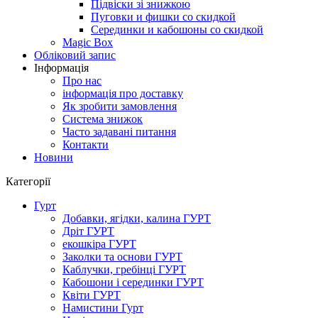
Підвіски зі знижкою
Пуговки и фишки со скидкой
Серединки и кабошоны со скидкой
Magic Box
Обліковий запис
Інформація
Про нас
інформація про доставку
Як зробити замовлення
Система знижок
Часто задавані питання
Контакти
Новини
Категорії
Гурт
Добавки, ягідки, калина ГУРТ
Дріт ГУРТ
екошкіра ГУРТ
Заколки та основи ГУРТ
Каблучки, гребінці ГУРТ
Кабошони і серединки ГУРТ
Квіти ГУРТ
Намистини Гурт