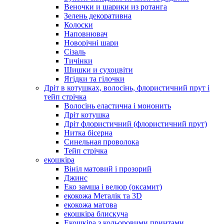
Веночки и шарики из ротанга
Зелень декоративна
Колоски
Наповнювач
Новорічні шари
Сізаль
Тичінки
Шишки и сухоцвіти
Ягідки та гілочки
Дріт в котушках, волосінь, флористичний прут і
тейп стрічка
Волосінь еластична і мононить
Дріт котушка
Дріт флористичний (флористичний прут)
Нитка бісерна
Синельная проволока
Тейп стрічка
екошкіра
Вініл матовий і прозорий
Джинс
Еко замша і велюр (оксамит)
екокожа Металік та 3D
екокожа матова
екошкіра блискуча
Екошкіра з кольоровими принтами