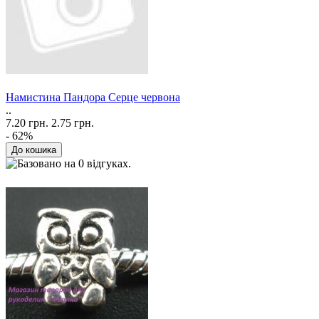
Намистина Пандора Серце червона
..
7.20 грн.
2.75 грн.
- 62%