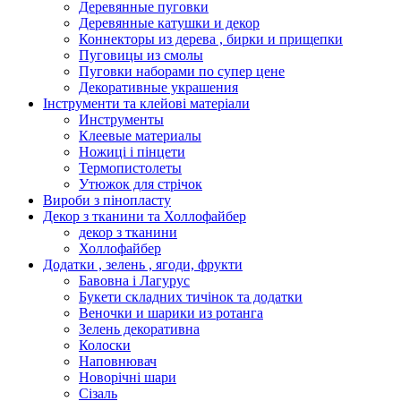
Деревянные пуговки
Деревянные катушки и декор
Коннекторы из дерева , бирки и прищепки
Пуговицы из смолы
Пуговки наборами по супер цене
Декоративные украшения
Інструменти та клейові матеріали
Инструменты
Клеевые материалы
Ножиці і пінцети
Термопистолеты
Утюжок для стрічок
Вироби з пінопласту
Декор з тканини та Холлофайбер
декор з тканини
Холлофайбер
Додатки , зелень , ягоди, фрукти
Бавовна і Лагурус
Букети складних тичінок та додатки
Веночки и шарики из ротанга
Зелень декоративна
Колоски
Наповнювач
Новорічні шари
Сізаль