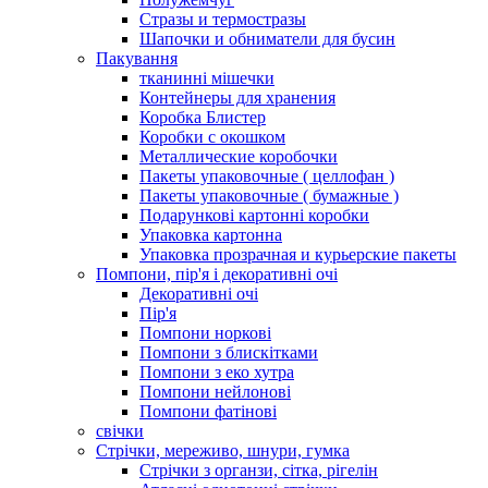
Стразы и термостразы
Шапочки и обниматели для бусин
Пакування
тканинні мішечки
Контейнеры для хранения
Коробка Блистер
Коробки с окошком
Металлические коробочки
Пакеты упаковочные ( целлофан )
Пакеты упаковочные ( бумажные )
Подарункові картонні коробки
Упаковка картонна
Упаковка прозрачная и курьерские пакеты
Помпони, пір'я і декоративні очі
Декоративні очі
Пір'я
Помпони норкові
Помпони з блискітками
Помпони з еко хутра
Помпони нейлонові
Помпони фатінові
свічки
Стрічки, мереживо, шнури, гумка
Стрічки з органзи, сітка, рігелін