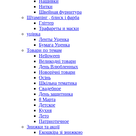
Нашивки
Нитки
Швейная фурнитура
Штампінг , блиск і фарба
Гліттер
Трафареты и маски
уцінка
Ленты Уценка
Бумага Уценка
Товари по темам
Helloween
Великодні товари
День Влюбленных
Новорічні товари
Осінь
Шкільна тематика
Свадебное
День защитника
8 Марта
Детское
Кухня
Лето
Патриотичное
Знижки та акції
Екошкіра зі знижкою