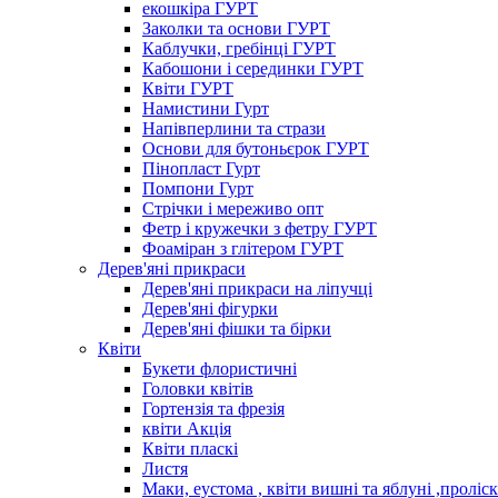
екошкіра ГУРТ
Заколки та основи ГУРТ
Каблучки, гребінці ГУРТ
Кабошони і серединки ГУРТ
Квіти ГУРТ
Намистини Гурт
Напівперлини та стрази
Основи для бутоньєрок ГУРТ
Пінопласт Гурт
Помпони Гурт
Стрічки і мереживо опт
Фетр і кружечки з фетру ГУРТ
Фоаміран з глітером ГУРТ
Дерев'яні прикраси
Дерев'яні прикраси на ліпучці
Дерев'яні фігурки
Дерев'яні фішки та бірки
Квіти
Букети флористичні
Головки квітів
Гортензія та фрезія
квіти Акція
Квіти пласкі
Листя
Маки, еустома , квіти вишні та яблуні ,проліс