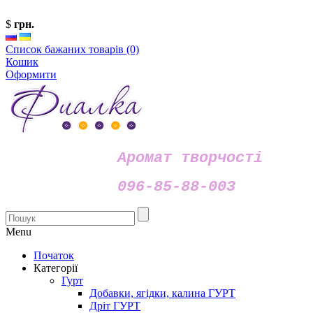
$
грн.
Список бажаних товарів (0)
Кошик
Оформити
Аромат творчості
096-85-88-003
Menu
Початок
Категорії
Гурт
Добавки, ягідки, калина ГУРТ
Дріт ГУРТ