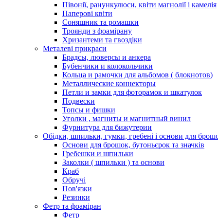
Півонії, ранункулюси, квіти магнолії і камелія
Паперові квіти
Соняшник та ромашки
Троянди з фоамірану
Хризантеми та гвоздіки
Металеві прикраси
Брадсы, люверсы и анкера
Бубенчики и колокольчики
Кольца и рамочки для альбомов ( блокнотов)
Металлические коннекторы
Петли и замки для фоторамок и шкатулок
Подвески
Топсы и фишки
Уголки , магниты и магнитный винил
Фурнитура для бижутерии
Обідки, шпильки, гумки, гребені і основи для брош
Основи для брошок, бутоньєрок та значків
Гребешки и шпильки
Заколки ( шпильки ) та основи
Краб
Обручі
Пов'язки
Резинки
Фетр та фоаміран
Фетр