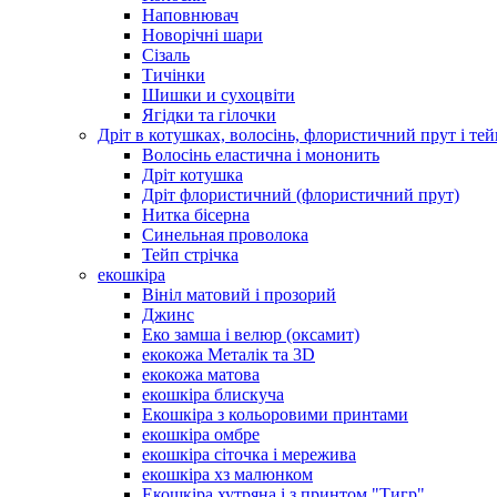
Наповнювач
Новорічні шари
Сізаль
Тичінки
Шишки и сухоцвіти
Ягідки та гілочки
Дріт в котушках, волосінь, флористичний прут і тей
Волосінь еластична і мононить
Дріт котушка
Дріт флористичний (флористичний прут)
Нитка бісерна
Синельная проволока
Тейп стрічка
екошкіра
Вініл матовий і прозорий
Джинс
Еко замша і велюр (оксамит)
екокожа Металік та 3D
екокожа матова
екошкіра блискуча
Екошкіра з кольоровими принтами
екошкіра омбре
екошкіра сіточка і мережива
екошкіра хз малюнком
Екошкіра хутряна і з принтом "Тигр"