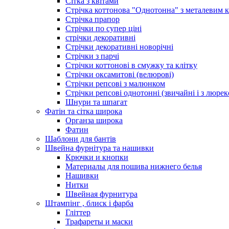
Сітка з квітами
Стрічка коттонова "Однотонна" з металевим 
Стрічка прапор
Стрічки по супер ціні
стрічки декоративні
Стрічки декоративні новорічні
Стрічки з парчі
Стрічки коттонові в смужку та клітку
Стрічки оксамитові (велюрові)
Стрічки репсові з малюнком
Стрічки репсові однотонні (звичайні і з люре
Шнури та шпагат
Фатін та сітка широка
Органза широка
Фатин
Шаблони для бантів
Швейна фурнітура та нашивки
Крючки и кнопки
Материалы для пошива нижнего белья
Нашивки
Нитки
Швейная фурнитура
Штампінг , блиск і фарба
Гліттер
Трафареты и маски