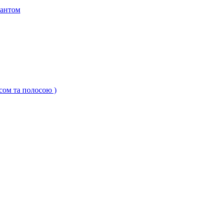
кантом
ксом та полосою )