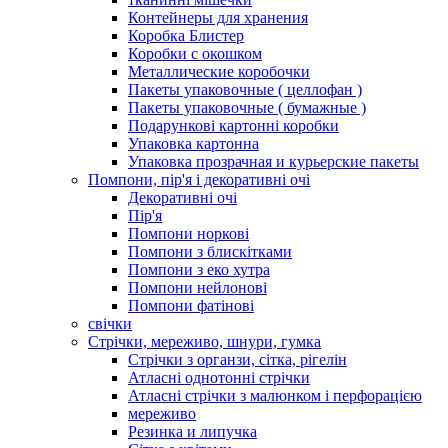
Контейнеры для хранения
Коробка Блистер
Коробки с окошком
Металлические коробочки
Пакеты упаковочные ( целлофан )
Пакеты упаковочные ( бумажные )
Подарункові картонні коробки
Упаковка картонна
Упаковка прозрачная и курьерские пакеты
Помпони, пір'я і декоративні очі
Декоративні очі
Пір'я
Помпони норкові
Помпони з блискітками
Помпони з еко хутра
Помпони нейлонові
Помпони фатінові
свічки
Стрічки, мереживо, шнури, гумка
Стрічки з органзи, сітка, рігелін
Атласні однотонні стрічки
Атласні стрічки з малюнком і перфорацією
мереживо
Резинка и липучка