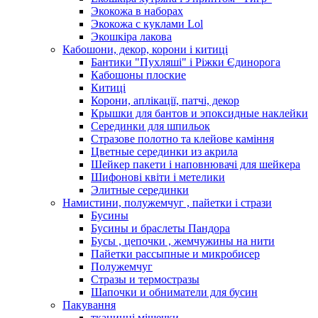
Экокожа в наборах
Экокожа с куклами Lol
Экошкiра лакова
Кабошони, декор, корони і китиці
Бантики "Пухляші" і Ріжки Єдинорога
Кабошоны плоские
Китиці
Корони, аплікації, патчі, декор
Крышки для бантов и эпоксидные наклейки
Серединки для шпильок
Стразове полотно та клейове каміння
Цветные серединки из акрила
Шейкер пакети і наповнювачі для шейкера
Шифонові квіти і метелики
Элитные серединки
Намистини, полужемчуг , пайетки і стрази
Бусины
Бусины и браслеты Пандора
Бусы , цепочки , жемчужины на нити
Пайетки рассыпные и микробисер
Полужемчуг
Стразы и термостразы
Шапочки и обниматели для бусин
Пакування
тканинні мішечки