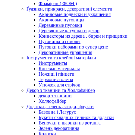
Фоаміран ( ФОМ )
Ґудзики, прикраси, декоративні елементи
Акриловые подвески и украшения
Акриловые пуговицы
Деревянные пуговки
Деревянные катушки и декор
Коннекторы из дерева , бирки и прищепки
Пуговицы из смолы
Пуговки наборами по супер цене
Декоративные украшения
Інструменти та клейові матеріали
Инструменты
Клеевые материалы
Ножиці і пінцети
Термопистолеты
Утюжок для стрічок
Декор з тканини та Холлофайбер
декор з тканини
Холлофайбер
Додатки , зелень , ягоди, фрукти
Бавовна і Лагурус
Букети складних тичінок та додатки
Веночки и шарики из ротанга
Зелень декоративна
Колоски