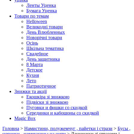
Ленты Уценка
Бумага Уценка
Товари по темам
Helloween
Великодні товари
День Влюбленных
Новорічні товари
Осінь
Шкільна тематика
Свадебное
День защитника
8 Марта
Детское
Кухня
Лето
Патриотичное
Знижки та акції
Екошкіра зі знижкою
Підвіски зі знижкою
Пуговки и фишки со скидкой
Серединки и кабошоны со скидкой
Magic Box
Головна
>
Намистини, полужемчуг , пайетки і стрази
>
Бусы ,
цепочки , жемчужины на нити
> Ланцюжки зі стразами і