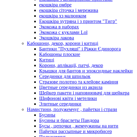
екошкіра омбре
екошкіра сіточка і мережива
екошкіра хз малюнком
Екошкіра хутряна і з принтом "Тигр"
Экокожа в наборах
Экокожа с куклами Lol
Экошкiра лакова
Кабошони, декор, корони і китиці
Бантики "Пухляші" і Ріжки Єдинорога
Кабошоны плоские
Китиці
Корони, аплікації, патчі, декор
Крышки для бантов и эпоксидные наклейки
Серединки для шпильок
Стразове полотно та клейове каміння
Цветные серединки из акрила
Шейкер пакети і наповнювачі для шейкера
Шифонові квіти і метелики
Элитные серединки
Намистини, полужемчуг , пайетки і стрази
Бусины
Бусины и браслеты Пандора
Бусы , цепочки , жемчужины на нити
Пайетки рассыпные и микробисер
Полужемчуг