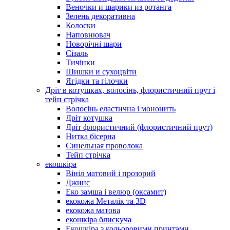
Веночки и шарики из ротанга
Зелень декоративна
Колоски
Наповнювач
Новорічні шари
Сізаль
Тичінки
Шишки и сухоцвіти
Ягідки та гілочки
Дріт в котушках, волосінь, флористичний прут і
тейп стрічка
Волосінь еластична і мононить
Дріт котушка
Дріт флористичний (флористичний прут)
Нитка бісерна
Синельная проволока
Тейп стрічка
екошкіра
Вініл матовий і прозорий
Джинс
Еко замша і велюр (оксамит)
екокожа Металік та 3D
екокожа матова
екошкіра блискуча
Екошкіра з кольоровими принтами