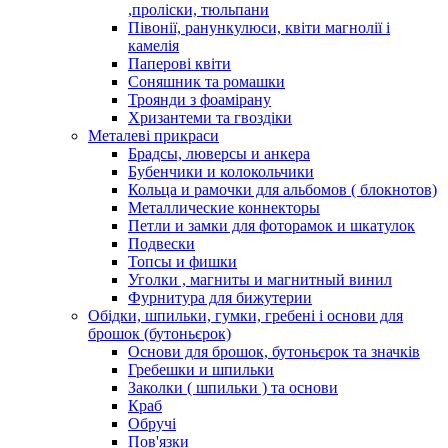
,проліски, тюльпани
Півонії, ранункулюси, квіти магнолії і
камелія
Паперові квіти
Соняшник та ромашки
Троянди з фоамірану
Хризантеми та гвоздіки
Металеві прикраси
Брадсы, люверсы и анкера
Бубенчики и колокольчики
Кольца и рамочки для альбомов ( блокнотов)
Металлические коннекторы
Петли и замки для фоторамок и шкатулок
Подвески
Топсы и фишки
Уголки , магниты и магнитный винил
Фурнитура для бижутерии
Обідки, шпильки, гумки, гребені і основи для
брошок (бутоньєрок)
Основи для брошок, бутоньєрок та значків
Гребешки и шпильки
Заколки ( шпильки ) та основи
Краб
Обручі
Пов'язки