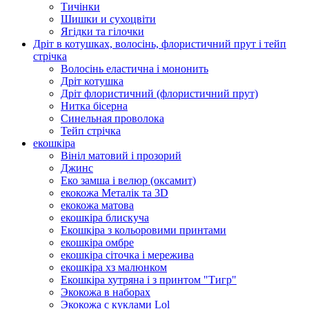
Тичінки
Шишки и сухоцвіти
Ягідки та гілочки
Дріт в котушках, волосінь, флористичний прут і тейп
стрічка
Волосінь еластична і мононить
Дріт котушка
Дріт флористичний (флористичний прут)
Нитка бісерна
Синельная проволока
Тейп стрічка
екошкіра
Вініл матовий і прозорий
Джинс
Еко замша і велюр (оксамит)
екокожа Металік та 3D
екокожа матова
екошкіра блискуча
Екошкіра з кольоровими принтами
екошкіра омбре
екошкіра сіточка і мережива
екошкіра хз малюнком
Екошкіра хутряна і з принтом "Тигр"
Экокожа в наборах
Экокожа с куклами Lol