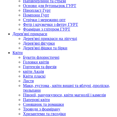
Напівперлини та стрази
Основи для бутоньєрок ГУРТ
Пінопласт Гурт
Помпони Гурт
Стрічки і мереживо опт
Фетр і кружечки з фетру ГУРТ
Фоаміран з глітером ГУРТ
Дерев'яні прикраси
Дерев'яні прикраси на ліпучці
Дерев'яні фігурки
Дерев'яні фішки та бірки
Квіти
Букети флористичні
Головки квітів
Гортензія та фрезія
квіти Акція
Квіти пласкі
Листя
Маки, еустома , квіти вишні та яблуні ,проліски,
тюльпани
Півонії, ранункулюси, квіти магнолії і камелія
Паперові квіти
Соняшник та ромашки
Троянди з фоамірану
Хризантеми та гвоздіки