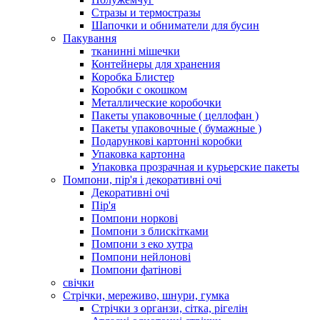
Стразы и термостразы
Шапочки и обниматели для бусин
Пакування
тканинні мішечки
Контейнеры для хранения
Коробка Блистер
Коробки с окошком
Металлические коробочки
Пакеты упаковочные ( целлофан )
Пакеты упаковочные ( бумажные )
Подарункові картонні коробки
Упаковка картонна
Упаковка прозрачная и курьерские пакеты
Помпони, пір'я і декоративні очі
Декоративні очі
Пір'я
Помпони норкові
Помпони з блискітками
Помпони з еко хутра
Помпони нейлонові
Помпони фатінові
свічки
Стрічки, мереживо, шнури, гумка
Стрічки з органзи, сітка, рігелін