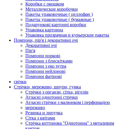
Коробки с окошком
Металлические коробочки
Пакеты упаковочные ( целлофан )
Пакеты упаковочные ( бумажные )
Подарункові картонні коробки
Упаковка картонна
Упаковка прозрачная и курьерские пакеты
Помпони, пір'я і декоративні очі
Декоративні очі
Пір'я
Помпони норкові
Помпони з блискітками
Помпони з еко хутра
Помпони нейлонові
Помпони фатінові
свічки
Стрічки, мереживо, шнури, гумка
Стрічки з органзи, сітка, рігелін
Атласні однотонні стрічки
Атласні стрічки з малюнком і перфорацією
мереживо
Резинка и липучка
Сітка з квітами
Стрічка коттонова "Однотонна" з металевим
кантом