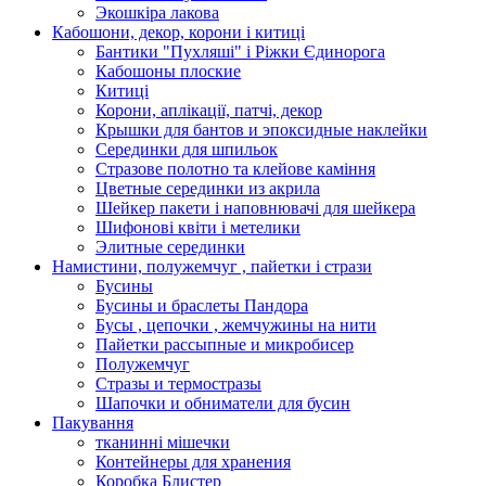
Экошкiра лакова
Кабошони, декор, корони і китиці
Бантики "Пухляші" і Ріжки Єдинорога
Кабошоны плоские
Китиці
Корони, аплікації, патчі, декор
Крышки для бантов и эпоксидные наклейки
Серединки для шпильок
Стразове полотно та клейове каміння
Цветные серединки из акрила
Шейкер пакети і наповнювачі для шейкера
Шифонові квіти і метелики
Элитные серединки
Намистини, полужемчуг , пайетки і стрази
Бусины
Бусины и браслеты Пандора
Бусы , цепочки , жемчужины на нити
Пайетки рассыпные и микробисер
Полужемчуг
Стразы и термостразы
Шапочки и обниматели для бусин
Пакування
тканинні мішечки
Контейнеры для хранения
Коробка Блистер