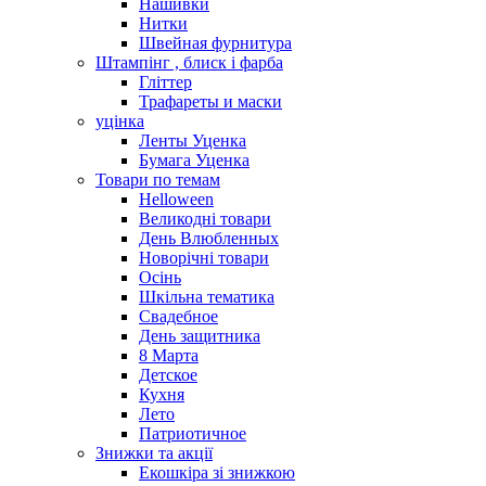
Нашивки
Нитки
Швейная фурнитура
Штампінг , блиск і фарба
Гліттер
Трафареты и маски
уцінка
Ленты Уценка
Бумага Уценка
Товари по темам
Helloween
Великодні товари
День Влюбленных
Новорічні товари
Осінь
Шкільна тематика
Свадебное
День защитника
8 Марта
Детское
Кухня
Лето
Патриотичное
Знижки та акції
Екошкіра зі знижкою