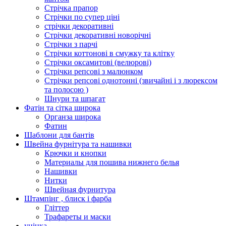
Стрічка прапор
Стрічки по супер ціні
стрічки декоративні
Стрічки декоративні новорічні
Стрічки з парчі
Стрічки коттонові в смужку та клітку
Стрічки оксамитові (велюрові)
Стрічки репсові з малюнком
Стрічки репсові однотонні (звичайні і з люрексом
та полосою )
Шнури та шпагат
Фатін та сітка широка
Органза широка
Фатин
Шаблони для бантів
Швейна фурнітура та нашивки
Крючки и кнопки
Материалы для пошива нижнего белья
Нашивки
Нитки
Швейная фурнитура
Штампінг , блиск і фарба
Гліттер
Трафареты и маски
уцінка