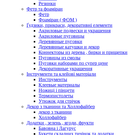
Резинки
Фетр та фоаміран
Фетр
Фоаміран ( ФОМ )
Ґудзики, прикраси, декоративні елементи
Акриловые подвески и украшения
Акриловые пуговицы
Деревянные пуговки
Деревянные катушки и декор
Коннекторы из дерева , бирки и прищепки
Пуговицы из смолы
Пуговки наборами по супер цене
Декоративные украшения
Інструменти та клейові матеріали
Инструменты
Клеевые материалы
Ножиці і пінцети
Термопистолеты
Утюжок для стрічок
Декор з тканини та Холлофайбер
декор з тканини
Холлофайбер
Додатки , зелень , ягоди, фрукти
Бавовна і Лагурус
Букети складних тичінок та додатки