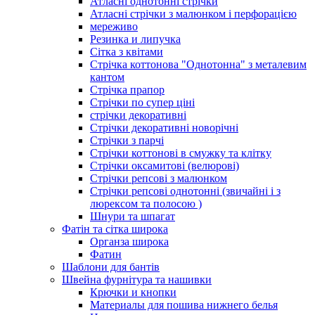
Атласні однотонні стрічки
Атласні стрічки з малюнком і перфорацією
мереживо
Резинка и липучка
Сітка з квітами
Стрічка коттонова "Однотонна" з металевим
кантом
Стрічка прапор
Стрічки по супер ціні
стрічки декоративні
Стрічки декоративні новорічні
Стрічки з парчі
Стрічки коттонові в смужку та клітку
Стрічки оксамитові (велюрові)
Стрічки репсові з малюнком
Стрічки репсові однотонні (звичайні і з
люрексом та полосою )
Шнури та шпагат
Фатін та сітка широка
Органза широка
Фатин
Шаблони для бантів
Швейна фурнітура та нашивки
Крючки и кнопки
Материалы для пошива нижнего белья