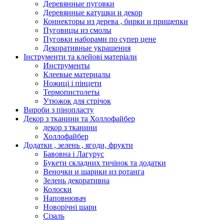
Деревянные пуговки
Деревянные катушки и декор
Коннекторы из дерева , бирки и прищепки
Пуговицы из смолы
Пуговки наборами по супер цене
Декоративные украшения
Інструменти та клейові матеріали
Инструменты
Клеевые материалы
Ножиці і пінцети
Термопистолеты
Утюжок для стрічок
Вироби з пінопласту
Декор з тканини та Холлофайбер
декор з тканини
Холлофайбер
Додатки , зелень , ягоди, фрукти
Бавовна і Лагурус
Букети складних тичінок та додатки
Веночки и шарики из ротанга
Зелень декоративна
Колоски
Наповнювач
Новорічні шари
Сізаль