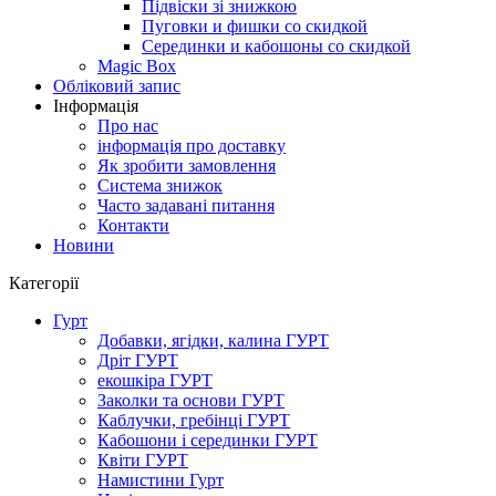
Підвіски зі знижкою
Пуговки и фишки со скидкой
Серединки и кабошоны со скидкой
Magic Box
Обліковий запис
Інформація
Про нас
інформація про доставку
Як зробити замовлення
Система знижок
Часто задавані питання
Контакти
Новини
Категорії
Гурт
Добавки, ягідки, калина ГУРТ
Дріт ГУРТ
екошкіра ГУРТ
Заколки та основи ГУРТ
Каблучки, гребінці ГУРТ
Кабошони і серединки ГУРТ
Квіти ГУРТ
Намистини Гурт