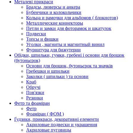
Металеві прикраси
Брадсы, люверсы и анкера
Бубенчики и колокольчики
Кольца и рамочки для альбомов ( блокнотов)
Металлические коннекторы
Петли и замки для фоторамок и шкатулок
Подвески
Топсы и фишки
Уголки , магниты и магнитный винил
Фурнитура для бижутерии
Обідки, шпильки, гумки, гребені і основи для брошок
(бутоньєрок)
Основи для брошок, бутоньєрок та значків
Гребешки и шпильки
Заколки ( шпильки ) та основи
Краб
Обручі
Пов'язки
Резинки
Фетр та фоаміран
Фетр
Фоаміран ( ФОМ )
Ґудзики, прикраси, декоративні елементи
Акриловые подвески и украшения
Акриловые пуговицы