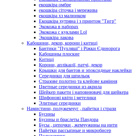
екошкіра омбре
екошкіра сіточка і мережива
екошкіра хз малюнком
Екошкіра хутряна і з принтом "Тигр"
Экокожа в наборах
Экокожа с куклами Lol
Экошкiра лакова
Кабошони, декор, корони і китиці
Бантики "Пухляші" і Ріжки Єдинорога
Кабошоны плоские
Китиці
Корони, аплікації, патчі, декор
Крышки для бантов и эпоксидные наклейки
Серединки для шпильок
Стразове полотно та клейове каміння
Цветные серединки из акрила
Шейкер пакети і наповнювачі для шейкера
Шифонові квіти і метелики
Элитные серединки
Намистини, полужемчуг , пайетки і стрази
Бусины
Бусины и браслеты Пандора
Бусы , цепочки , жемчужины на нити
Пайетки рассыпные и микробисер
Полужемчуг