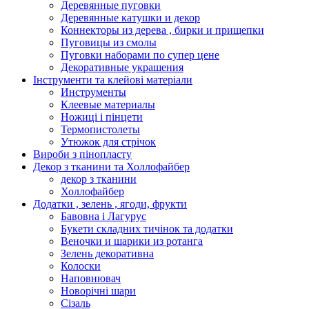
Деревянные пуговки
Деревянные катушки и декор
Коннекторы из дерева , бирки и прищепки
Пуговицы из смолы
Пуговки наборами по супер цене
Декоративные украшения
Інструменти та клейові матеріали
Инструменты
Клеевые материалы
Ножиці і пінцети
Термопистолеты
Утюжок для стрічок
Вироби з пінопласту
Декор з тканини та Холлофайбер
декор з тканини
Холлофайбер
Додатки , зелень , ягоди, фрукти
Бавовна і Лагурус
Букети складних тичінок та додатки
Веночки и шарики из ротанга
Зелень декоративна
Колоски
Наповнювач
Новорічні шари
Сізаль