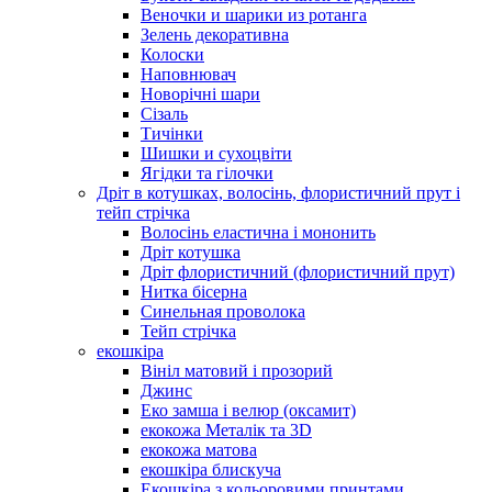
Веночки и шарики из ротанга
Зелень декоративна
Колоски
Наповнювач
Новорічні шари
Сізаль
Тичінки
Шишки и сухоцвіти
Ягідки та гілочки
Дріт в котушках, волосінь, флористичний прут і
тейп стрічка
Волосінь еластична і мононить
Дріт котушка
Дріт флористичний (флористичний прут)
Нитка бісерна
Синельная проволока
Тейп стрічка
екошкіра
Вініл матовий і прозорий
Джинс
Еко замша і велюр (оксамит)
екокожа Металік та 3D
екокожа матова
екошкіра блискуча
Екошкіра з кольоровими принтами