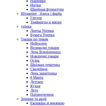
Нашивки
Нитки
Швейная фурнитура
Штампінг , блиск і фарба
Гліттер
Трафареты и маски
уцінка
Ленты Уценка
Бумага Уценка
Товари по темам
Helloween
Великодні товари
День Влюбленных
Новорічні товари
Осінь
Шкільна тематика
Свадебное
День защитника
8 Марта
Детское
Кухня
Лето
Патриотичное
Знижки та акції
Екошкіра зі знижкою