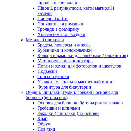
,проліски, тюльпани
Півонії, ранункулюси, квіти магнолії і
камелія
Паперові квіти
Соняшник та ромашки
Троянди з фоамірану
Хризантеми та гвоздіки
Металеві прикраси
Брадсы, люверсы и анкера
Бубенчики и колокольчики
Кольца и рамочки для альбомов ( блокнотов)
Металлические коннекторы
Петли и замки для фоторамок и шкатулок
Подвески
Топсы и фишки
Уголки , магниты и магнитный винил
Фурнитура для бижутерии
Обідки, шпильки, гумки, гребені і основи для
брошок (бутоньєрок)
Основи для брошок, бутоньєрок та значків
Гребешки и шпильки
Заколки ( шпильки ) та основи
Краб
Обручі
Пов'язки