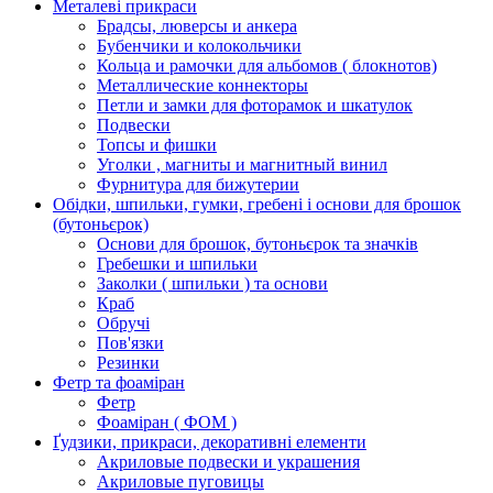
Металеві прикраси
Брадсы, люверсы и анкера
Бубенчики и колокольчики
Кольца и рамочки для альбомов ( блокнотов)
Металлические коннекторы
Петли и замки для фоторамок и шкатулок
Подвески
Топсы и фишки
Уголки , магниты и магнитный винил
Фурнитура для бижутерии
Обідки, шпильки, гумки, гребені і основи для брошок
(бутоньєрок)
Основи для брошок, бутоньєрок та значків
Гребешки и шпильки
Заколки ( шпильки ) та основи
Краб
Обручі
Пов'язки
Резинки
Фетр та фоаміран
Фетр
Фоаміран ( ФОМ )
Ґудзики, прикраси, декоративні елементи
Акриловые подвески и украшения
Акриловые пуговицы