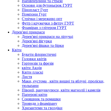
Напівперлини та стрази
Основи для бутоньєрок ГУРТ
Пінопласт Гурт
Помпони Гурт
Стрічки і мереживо опт
Фетр і кружечки з фетру ГУРТ
Фоаміран з глітером ГУРТ
Дерев'яні прикраси
Дерев'яні прикраси на ліпучці
Дерев'яні фігурки
Дерев'яні фішки та бірки
Квіти
Букети флористичні
Головки квітів
Гортензія та фрезія
квіти Акція
Квіти пласкі
Листя
Маки, еустома , квіти вишні та яблуні ,проліски,
тюльпани
Півонії, ранункулюси, квіти магнолії і камелія
Паперові квіти
Соняшник та ромашки
Троянди з фоамірану
Хризантеми та гвоздіки