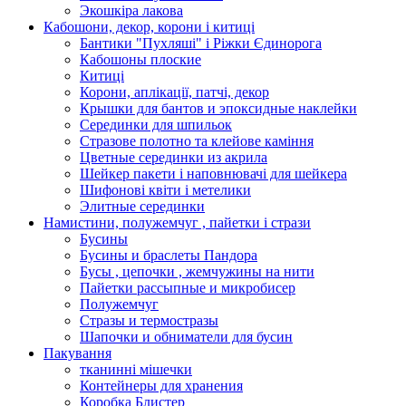
Экошкiра лакова
Кабошони, декор, корони і китиці
Бантики "Пухляші" і Ріжки Єдинорога
Кабошоны плоские
Китиці
Корони, аплікації, патчі, декор
Крышки для бантов и эпоксидные наклейки
Серединки для шпильок
Стразове полотно та клейове каміння
Цветные серединки из акрила
Шейкер пакети і наповнювачі для шейкера
Шифонові квіти і метелики
Элитные серединки
Намистини, полужемчуг , пайетки і стрази
Бусины
Бусины и браслеты Пандора
Бусы , цепочки , жемчужины на нити
Пайетки рассыпные и микробисер
Полужемчуг
Стразы и термостразы
Шапочки и обниматели для бусин
Пакування
тканинні мішечки
Контейнеры для хранения
Коробка Блистер