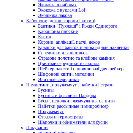
Экокожа в наборах
Экокожа с куклами Lol
Экошкiра лакова
Кабошони, декор, корони і китиці
Бантики "Пухляші" і Ріжки Єдинорога
Кабошоны плоские
Китиці
Корони, аплікації, патчі, декор
Крышки для бантов и эпоксидные наклейки
Серединки для шпильок
Стразове полотно та клейове каміння
Цветные серединки из акрила
Шейкер пакети і наповнювачі для шейкера
Шифонові квіти і метелики
Элитные серединки
Намистини, полужемчуг , пайетки і стрази
Бусины
Бусины и браслеты Пандора
Бусы , цепочки , жемчужины на нити
Пайетки рассыпные и микробисер
Полужемчуг
Стразы и термостразы
Шапочки и обниматели для бусин
Пакування
тканинні мішечки