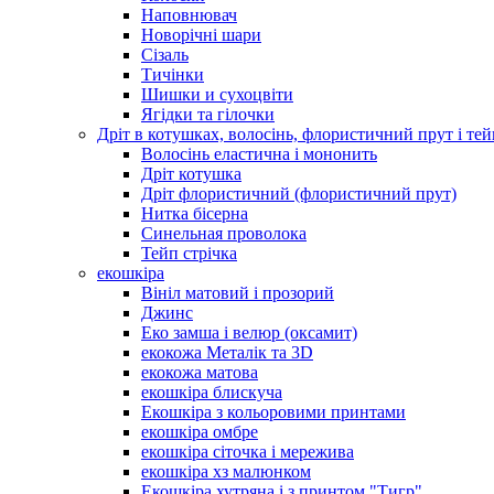
Наповнювач
Новорічні шари
Сізаль
Тичінки
Шишки и сухоцвіти
Ягідки та гілочки
Дріт в котушках, волосінь, флористичний прут і тей
Волосінь еластична і мононить
Дріт котушка
Дріт флористичний (флористичний прут)
Нитка бісерна
Синельная проволока
Тейп стрічка
екошкіра
Вініл матовий і прозорий
Джинс
Еко замша і велюр (оксамит)
екокожа Металік та 3D
екокожа матова
екошкіра блискуча
Екошкіра з кольоровими принтами
екошкіра омбре
екошкіра сіточка і мережива
екошкіра хз малюнком
Екошкіра хутряна і з принтом "Тигр"