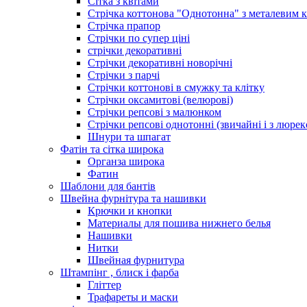
Сітка з квітами
Стрічка коттонова "Однотонна" з металевим 
Стрічка прапор
Стрічки по супер ціні
стрічки декоративні
Стрічки декоративні новорічні
Стрічки з парчі
Стрічки коттонові в смужку та клітку
Стрічки оксамитові (велюрові)
Стрічки репсові з малюнком
Стрічки репсові однотонні (звичайні і з люре
Шнури та шпагат
Фатін та сітка широка
Органза широка
Фатин
Шаблони для бантів
Швейна фурнітура та нашивки
Крючки и кнопки
Материалы для пошива нижнего белья
Нашивки
Нитки
Швейная фурнитура
Штампінг , блиск і фарба
Гліттер
Трафареты и маски