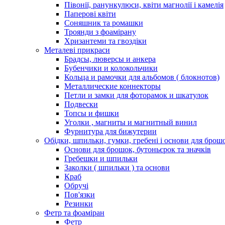
Півонії, ранункулюси, квіти магнолії і камелія
Паперові квіти
Соняшник та ромашки
Троянди з фоамірану
Хризантеми та гвоздіки
Металеві прикраси
Брадсы, люверсы и анкера
Бубенчики и колокольчики
Кольца и рамочки для альбомов ( блокнотов)
Металлические коннекторы
Петли и замки для фоторамок и шкатулок
Подвески
Топсы и фишки
Уголки , магниты и магнитный винил
Фурнитура для бижутерии
Обідки, шпильки, гумки, гребені і основи для брош
Основи для брошок, бутоньєрок та значків
Гребешки и шпильки
Заколки ( шпильки ) та основи
Краб
Обручі
Пов'язки
Резинки
Фетр та фоаміран
Фетр