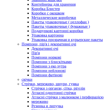
Контейнеры для хранения
Коробка Блистер
Коробки с окошком
Металлические коробочки
Пакеты упаковочные ( целлофан )
Пакеты упаковочные ( бумажные )
Подарункові картонні коробки
Упаковка картонна
Упаковка прозрачная и курьерские пакеты
Помпони, пір'я і декоративні очі
Декоративні очі
Пір'я
Помпони норкові
Помпони з блискітками
Помпони з еко хутра
Помпони нейлонові
Помпони фатінові
свічки
Стрічки, мереживо, шнури, гумка
Стрічки з органзи, сітка, рігелін
Атласні однотонні стрічки
Атласні стрічки з малюнком і перфорацією
мереживо
Резинка и липучка