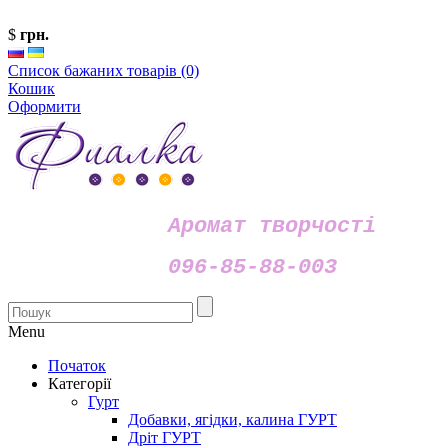
$
грн.
Список бажаних товарів (0)
Кошик
Оформити
Аромат творчості
096-85-88-003
Menu
Початок
Категорії
Гурт
Добавки, ягідки, калина ГУРТ
Дріт ГУРТ