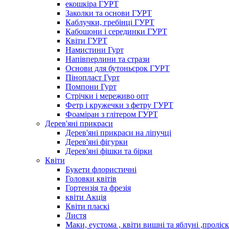
екошкіра ГУРТ
Заколки та основи ГУРТ
Каблучки, гребінці ГУРТ
Кабошони і серединки ГУРТ
Квіти ГУРТ
Намистини Гурт
Напівперлини та стрази
Основи для бутоньєрок ГУРТ
Пінопласт Гурт
Помпони Гурт
Стрічки і мереживо опт
Фетр і кружечки з фетру ГУРТ
Фоаміран з глітером ГУРТ
Дерев'яні прикраси
Дерев'яні прикраси на ліпучці
Дерев'яні фігурки
Дерев'яні фішки та бірки
Квіти
Букети флористичні
Головки квітів
Гортензія та фрезія
квіти Акція
Квіти пласкі
Листя
Маки, еустома , квіти вишні та яблуні ,проліс