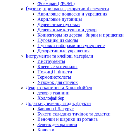
Фоаміран ( ФОМ )
Ґудзики, прикраси, декоративні елементи
Акриловые подвески и украшения
Акриловые пуговицы
Деревянные пуговки
Деревянные катушки и декор
Коннекторы из дерева , бирки и прищепки
Пуговицы из смолы
Пуговки наборами по супер цене
Декоративные украшения
Інструменти та клейові матеріали
Инструменты
Клеевые материалы
Ножиці і пінцети
Термопистолеты
Утюжок для стрічок
Декор з тканини та Холлофайбер
декор з тканини
Холлофайбер
Додатки , зелень , ягоди, фрукти
Бавовна і Лагурус
Букети складних тичінок та додатки
Веночки и шарики из ротанга
Зелень декоративна
Колоски