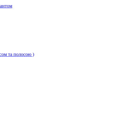
кантом
ксом та полосою )