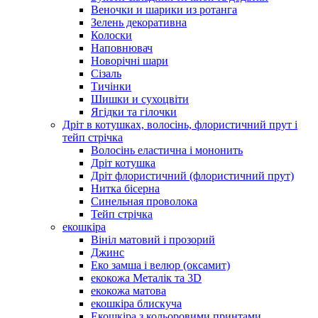
Веночки и шарики из ротанга
Зелень декоративна
Колоски
Наповнювач
Новорічні шари
Сізаль
Тичінки
Шишки и сухоцвіти
Ягідки та гілочки
Дріт в котушках, волосінь, флористичний прут і
тейп стрічка
Волосінь еластична і мононить
Дріт котушка
Дріт флористичний (флористичний прут)
Нитка бісерна
Синельная проволока
Тейп стрічка
екошкіра
Вініл матовий і прозорий
Джинс
Еко замша і велюр (оксамит)
екокожа Металік та 3D
екокожа матова
екошкіра блискуча
Екошкіра з кольоровими принтами