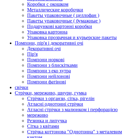
Коробки с окошком
Металлические коробочки
Пакеты упаковочные ( целлофан )
Пакеты упаковочные ( бумажные )
Подарункові картонні коробки
Упаковка картонна
Упаковка прозрачная и курьерские пакеты
Помпони, пір'я і декоративні очі
Декоративні очі
Пір'я
Помпони норкові
Помпони з блискітками
Помпони з еко хутра
Помпони нейлонові
Помпони фатінові
свічки
Стрічки, мереживо, шнури, гумка
Стрічки з органзи, сітка, рігелін
Атласні однотонні стрічки
Атласні стрічки з малюнком і перфорацією
мереживо
Резинка и липучка
Сітка з квітами
Стрічка коттонова "Однотонна" з металевим
кантом