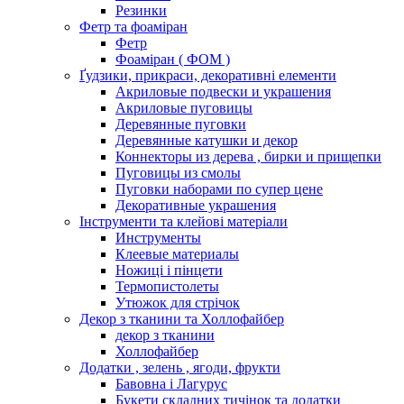
Резинки
Фетр та фоаміран
Фетр
Фоаміран ( ФОМ )
Ґудзики, прикраси, декоративні елементи
Акриловые подвески и украшения
Акриловые пуговицы
Деревянные пуговки
Деревянные катушки и декор
Коннекторы из дерева , бирки и прищепки
Пуговицы из смолы
Пуговки наборами по супер цене
Декоративные украшения
Інструменти та клейові матеріали
Инструменты
Клеевые материалы
Ножиці і пінцети
Термопистолеты
Утюжок для стрічок
Декор з тканини та Холлофайбер
декор з тканини
Холлофайбер
Додатки , зелень , ягоди, фрукти
Бавовна і Лагурус
Букети складних тичінок та додатки