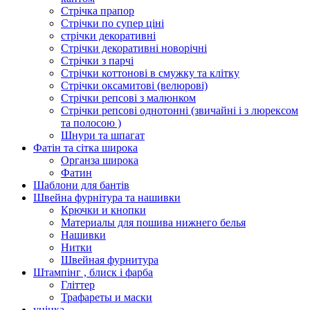
Стрічка прапор
Стрічки по супер ціні
стрічки декоративні
Стрічки декоративні новорічні
Стрічки з парчі
Стрічки коттонові в смужку та клітку
Стрічки оксамитові (велюрові)
Стрічки репсові з малюнком
Стрічки репсові однотонні (звичайні і з люрексом
та полосою )
Шнури та шпагат
Фатін та сітка широка
Органза широка
Фатин
Шаблони для бантів
Швейна фурнітура та нашивки
Крючки и кнопки
Материалы для пошива нижнего белья
Нашивки
Нитки
Швейная фурнитура
Штампінг , блиск і фарба
Гліттер
Трафареты и маски
уцінка