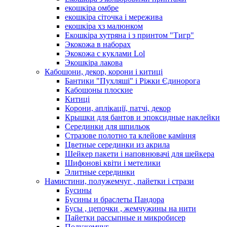
екошкіра омбре
екошкіра сіточка і мережива
екошкіра хз малюнком
Екошкіра хутряна і з принтом "Тигр"
Экокожа в наборах
Экокожа с куклами Lol
Экошкiра лакова
Кабошони, декор, корони і китиці
Бантики "Пухляші" і Ріжки Єдинорога
Кабошоны плоские
Китиці
Корони, аплікації, патчі, декор
Крышки для бантов и эпоксидные наклейки
Серединки для шпильок
Стразове полотно та клейове каміння
Цветные серединки из акрила
Шейкер пакети і наповнювачі для шейкера
Шифонові квіти і метелики
Элитные серединки
Намистини, полужемчуг , пайетки і стрази
Бусины
Бусины и браслеты Пандора
Бусы , цепочки , жемчужины на нити
Пайетки рассыпные и микробисер
Полужемчуг