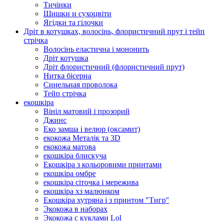
Тичінки
Шишки и сухоцвіти
Ягідки та гілочки
Дріт в котушках, волосінь, флористичний прут і тейп
стрічка
Волосінь еластична і мононить
Дріт котушка
Дріт флористичний (флористичний прут)
Нитка бісерна
Синельная проволока
Тейп стрічка
екошкіра
Вініл матовий і прозорий
Джинс
Еко замша і велюр (оксамит)
екокожа Металік та 3D
екокожа матова
екошкіра блискуча
Екошкіра з кольоровими принтами
екошкіра омбре
екошкіра сіточка і мережива
екошкіра хз малюнком
Екошкіра хутряна і з принтом "Тигр"
Экокожа в наборах
Экокожа с куклами Lol