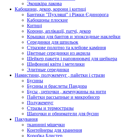
Экошкiра лакова
Кабошони, декор, корони і китиці
Бантики "Пухляші" і Ріжки Єдинорога
Кабошоны плоские
Китиці
Корони, аплікації, патчі, декор
Крышки для бантов и эпоксидные наклейки
Серединки для шпильок
Стразове полотно та клейове каміння
Цветные серединки из акрила
Шейкер пакети і наповнювачі для шейкера
Шифонові квіти і метелики
Элитные серединки
Намистини, полужемчуг , пайетки і стрази
Бусины
Бусины и браслеты Пандора
Бусы , цепочки , жемчужины на нити
Пайетки рассыпные и микробисер
Полужемчуг
Стразы и термостразы
Шапочки и обниматели для бусин
Пакування
тканинні мішечки
Контейнеры для хранения
Коробка Блистер