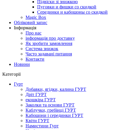
Підвіски зі знижкою
Пуговки и фишки со скидкой
Серединки и кабошоны со скидкой
Magic Box
Обліковий запис
Інформація
Про нас
інформація про доставку
Як зробити замовлення
Система знижок
Часто задавані питання
Контакти
Новини
Категорії
Гурт
Добавки, ягідки, калина ГУРТ
Дріт ГУРТ
екошкіра ГУРТ
Заколки та основи ГУРТ
Каблучки, гребінці ГУРТ
Кабошони і серединки ГУРТ
Квіти ГУРТ
Намистини Гурт