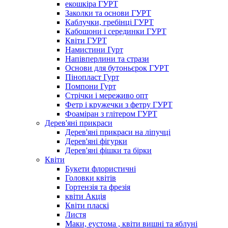
екошкіра ГУРТ
Заколки та основи ГУРТ
Каблучки, гребінці ГУРТ
Кабошони і серединки ГУРТ
Квіти ГУРТ
Намистини Гурт
Напівперлини та стрази
Основи для бутоньєрок ГУРТ
Пінопласт Гурт
Помпони Гурт
Стрічки і мереживо опт
Фетр і кружечки з фетру ГУРТ
Фоаміран з глітером ГУРТ
Дерев'яні прикраси
Дерев'яні прикраси на ліпучці
Дерев'яні фігурки
Дерев'яні фішки та бірки
Квіти
Букети флористичні
Головки квітів
Гортензія та фрезія
квіти Акція
Квіти пласкі
Листя
Маки, еустома , квіти вишні та яблуні