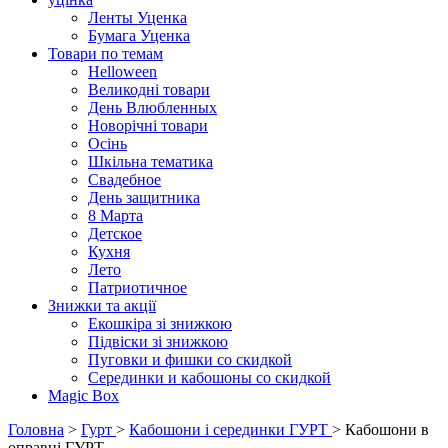
Ленты Уценка
Бумага Уценка
Товари по темам
Helloween
Великодні товари
День Влюбленных
Новорічні товари
Осінь
Шкільна тематика
Свадебное
День защитника
8 Марта
Детское
Кухня
Лето
Патриотичное
Знижки та акції
Екошкіра зі знижкою
Підвіски зі знижкою
Пуговки и фишки со скидкой
Серединки и кабошоны со скидкой
Magic Box
Головна
>
Гурт
>
Кабошони і серединки ГУРТ
> Кабошони в
оправці ГУРТ