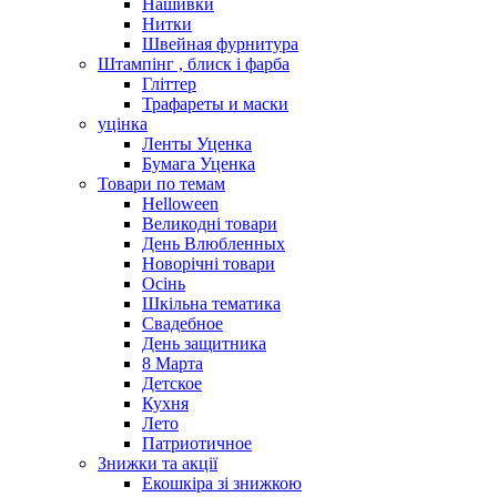
Нашивки
Нитки
Швейная фурнитура
Штампінг , блиск і фарба
Гліттер
Трафареты и маски
уцінка
Ленты Уценка
Бумага Уценка
Товари по темам
Helloween
Великодні товари
День Влюбленных
Новорічні товари
Осінь
Шкільна тематика
Свадебное
День защитника
8 Марта
Детское
Кухня
Лето
Патриотичное
Знижки та акції
Екошкіра зі знижкою