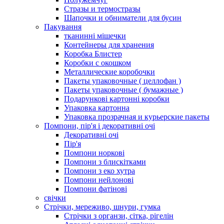
Стразы и термостразы
Шапочки и обниматели для бусин
Пакування
тканинні мішечки
Контейнеры для хранения
Коробка Блистер
Коробки с окошком
Металлические коробочки
Пакеты упаковочные ( целлофан )
Пакеты упаковочные ( бумажные )
Подарункові картонні коробки
Упаковка картонна
Упаковка прозрачная и курьерские пакеты
Помпони, пір'я і декоративні очі
Декоративні очі
Пір'я
Помпони норкові
Помпони з блискітками
Помпони з еко хутра
Помпони нейлонові
Помпони фатінові
свічки
Стрічки, мереживо, шнури, гумка
Стрічки з органзи, сітка, рігелін