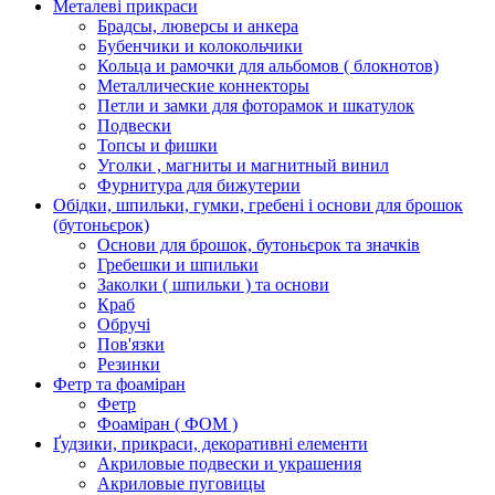
Металеві прикраси
Брадсы, люверсы и анкера
Бубенчики и колокольчики
Кольца и рамочки для альбомов ( блокнотов)
Металлические коннекторы
Петли и замки для фоторамок и шкатулок
Подвески
Топсы и фишки
Уголки , магниты и магнитный винил
Фурнитура для бижутерии
Обідки, шпильки, гумки, гребені і основи для брошок
(бутоньєрок)
Основи для брошок, бутоньєрок та значків
Гребешки и шпильки
Заколки ( шпильки ) та основи
Краб
Обручі
Пов'язки
Резинки
Фетр та фоаміран
Фетр
Фоаміран ( ФОМ )
Ґудзики, прикраси, декоративні елементи
Акриловые подвески и украшения
Акриловые пуговицы