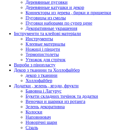
Деревянные пуговки
Деревянные катушки и декор
Коннекторы из дерева , бирки и прищепки
Пуговицы из смолы
Пуговки наборами по супер цене
Декоративные украшения
Інструменти та клейові матеріали
Инструменты
Клеевые материалы
Ножиці і пінцети
Термопистолеты
Утюжок для стрічок
Вироби з пінопласту
Декор з тканини та Холлофайбер
декор з тканини
Холлофайбер
Додатки , зелень , ягоди, фрукти
Бавовна і Лагурус
Букети складних тичінок та додатки
Веночки и шарики из ротанга
Зелень декоративна
Колоски
Наповнювач
Новорічні шари
Сізаль