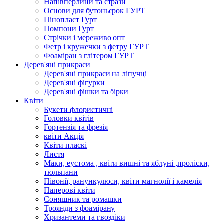
Напівперлини та стрази
Основи для бутоньєрок ГУРТ
Пінопласт Гурт
Помпони Гурт
Стрічки і мереживо опт
Фетр і кружечки з фетру ГУРТ
Фоаміран з глітером ГУРТ
Дерев'яні прикраси
Дерев'яні прикраси на ліпучці
Дерев'яні фігурки
Дерев'яні фішки та бірки
Квіти
Букети флористичні
Головки квітів
Гортензія та фрезія
квіти Акція
Квіти пласкі
Листя
Маки, еустома , квіти вишні та яблуні ,проліски,
тюльпани
Півонії, ранункулюси, квіти магнолії і камелія
Паперові квіти
Соняшник та ромашки
Троянди з фоамірану
Хризантеми та гвоздіки