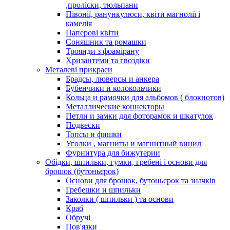
,проліски, тюльпани
Півонії, ранункулюси, квіти магнолії і
камелія
Паперові квіти
Соняшник та ромашки
Троянди з фоамірану
Хризантеми та гвоздіки
Металеві прикраси
Брадсы, люверсы и анкера
Бубенчики и колокольчики
Кольца и рамочки для альбомов ( блокнотов)
Металлические коннекторы
Петли и замки для фоторамок и шкатулок
Подвески
Топсы и фишки
Уголки , магниты и магнитный винил
Фурнитура для бижутерии
Обідки, шпильки, гумки, гребені і основи для
брошок (бутоньєрок)
Основи для брошок, бутоньєрок та значків
Гребешки и шпильки
Заколки ( шпильки ) та основи
Краб
Обручі
Пов'язки