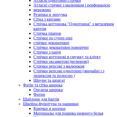
Атласні однотонні стрічки
Атласні стрічки з малюнком і перфорацією
мереживо
Резинка и липучка
Сітка з квітами
Стрічка коттонова "Однотонна" з металевим
кантом
Стрічка прапор
Стрічки по супер ціні
стрічки декоративні
Стрічки декоративні новорічні
Стрічки з парчі
Стрічки коттонові в смужку та клітку
Стрічки оксамитові (велюрові)
Стрічки репсові з малюнком
Стрічки репсові однотонні (звичайні і з
люрексом та полосою )
Шнури та шпагат
Фатін та сітка широка
Органза широка
Фатин
Шаблони для бантів
Швейна фурнітура та нашивки
Крючки и кнопки
Материалы для пошива нижнего белья