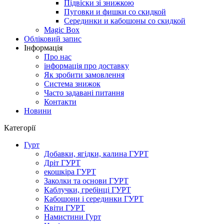
Підвіски зі знижкою
Пуговки и фишки со скидкой
Серединки и кабошоны со скидкой
Magic Box
Обліковий запис
Інформація
Про нас
інформація про доставку
Як зробити замовлення
Система знижок
Часто задавані питання
Контакти
Новини
Категорії
Гурт
Добавки, ягідки, калина ГУРТ
Дріт ГУРТ
екошкіра ГУРТ
Заколки та основи ГУРТ
Каблучки, гребінці ГУРТ
Кабошони і серединки ГУРТ
Квіти ГУРТ
Намистини Гурт