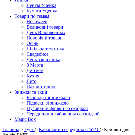
Ленты Уценка
Бумага Уценка
Товари по темам
Helloween
Великодні товари
День Влюбленных
Новорічні товари
Осінь
Шкільна тематика
Свадебное
День защитника
8 Марта
Детское
Кухня
Лето
Патриотичное
Знижки та акції
Екошкіра зі знижкою
Підвіски зі знижкою
Пуговки и фишки со скидкой
Серединки и кабошоны со скидкой
Magic Box
Головна
>
Гурт
>
Кабошони і серединки ГУРТ
> Кришки для
бантів ГУРТ