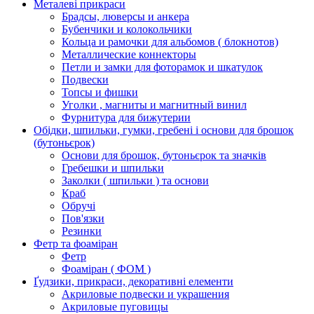
Металеві прикраси
Брадсы, люверсы и анкера
Бубенчики и колокольчики
Кольца и рамочки для альбомов ( блокнотов)
Металлические коннекторы
Петли и замки для фоторамок и шкатулок
Подвески
Топсы и фишки
Уголки , магниты и магнитный винил
Фурнитура для бижутерии
Обідки, шпильки, гумки, гребені і основи для брошок
(бутоньєрок)
Основи для брошок, бутоньєрок та значків
Гребешки и шпильки
Заколки ( шпильки ) та основи
Краб
Обручі
Пов'язки
Резинки
Фетр та фоаміран
Фетр
Фоаміран ( ФОМ )
Ґудзики, прикраси, декоративні елементи
Акриловые подвески и украшения
Акриловые пуговицы