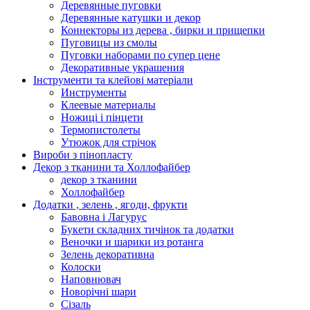
Деревянные пуговки
Деревянные катушки и декор
Коннекторы из дерева , бирки и прищепки
Пуговицы из смолы
Пуговки наборами по супер цене
Декоративные украшения
Інструменти та клейові матеріали
Инструменты
Клеевые материалы
Ножиці і пінцети
Термопистолеты
Утюжок для стрічок
Вироби з пінопласту
Декор з тканини та Холлофайбер
декор з тканини
Холлофайбер
Додатки , зелень , ягоди, фрукти
Бавовна і Лагурус
Букети складних тичінок та додатки
Веночки и шарики из ротанга
Зелень декоративна
Колоски
Наповнювач
Новорічні шари
Сізаль