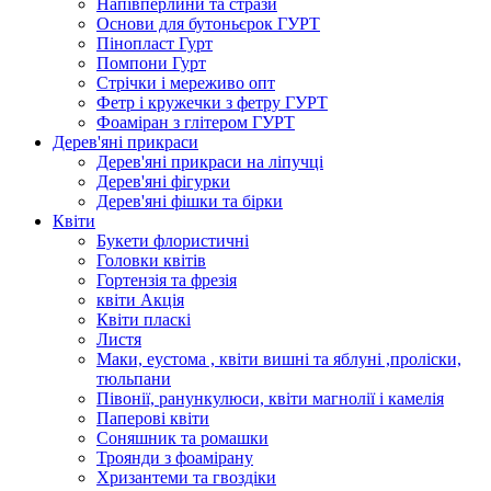
Напівперлини та стрази
Основи для бутоньєрок ГУРТ
Пінопласт Гурт
Помпони Гурт
Стрічки і мереживо опт
Фетр і кружечки з фетру ГУРТ
Фоаміран з глітером ГУРТ
Дерев'яні прикраси
Дерев'яні прикраси на ліпучці
Дерев'яні фігурки
Дерев'яні фішки та бірки
Квіти
Букети флористичні
Головки квітів
Гортензія та фрезія
квіти Акція
Квіти пласкі
Листя
Маки, еустома , квіти вишні та яблуні ,проліски,
тюльпани
Півонії, ранункулюси, квіти магнолії і камелія
Паперові квіти
Соняшник та ромашки
Троянди з фоамірану
Хризантеми та гвоздіки