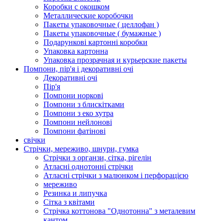
Коробки с окошком
Металлические коробочки
Пакеты упаковочные ( целлофан )
Пакеты упаковочные ( бумажные )
Подарункові картонні коробки
Упаковка картонна
Упаковка прозрачная и курьерские пакеты
Помпони, пір'я і декоративні очі
Декоративні очі
Пір'я
Помпони норкові
Помпони з блискітками
Помпони з еко хутра
Помпони нейлонові
Помпони фатінові
свічки
Стрічки, мереживо, шнури, гумка
Стрічки з органзи, сітка, рігелін
Атласні однотонні стрічки
Атласні стрічки з малюнком і перфорацією
мереживо
Резинка и липучка
Сітка з квітами
Стрічка коттонова "Однотонна" з металевим
кантом