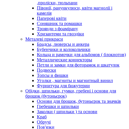
,проліски, тюльпани
Півонії, ранункулюси, квіти магнолії і
камелія
Паперові квіти
Соняшник та ромашки
Троянди з фоамірану
Хризантеми та гвоздіки
Металеві прикраси
Брадсы, люверсы и анкера
Бубенчики и колокольчики
Кольца и рамочки для альбомов ( блокнотов)
Металлические коннекторы
Петли и замки для фоторамок и шкатулок
Подвески
Топсы и фишки
Уголки , магниты и магнитный винил
Фурнитура для бижутерии
Обідки, шпильки, гумки, гребені і основи для
брошок (бутоньєрок)
Основи для брошок, бутоньєрок та значків
Гребешки и шпильки
Заколки ( шпильки ) та основи
Краб
Обручі
Пов'язки