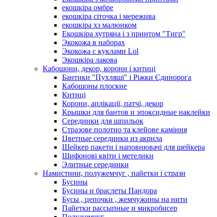
екошкіра омбре
екошкіра сіточка і мережива
екошкіра хз малюнком
Екошкіра хутряна і з принтом "Тигр"
Экокожа в наборах
Экокожа с куклами Lol
Экошкiра лакова
Кабошони, декор, корони і китиці
Бантики "Пухляші" і Ріжки Єдинорога
Кабошоны плоские
Китиці
Корони, аплікації, патчі, декор
Крышки для бантов и эпоксидные наклейки
Серединки для шпильок
Стразове полотно та клейове каміння
Цветные серединки из акрила
Шейкер пакети і наповнювачі для шейкера
Шифонові квіти і метелики
Элитные серединки
Намистини, полужемчуг , пайетки і стрази
Бусины
Бусины и браслеты Пандора
Бусы , цепочки , жемчужины на нити
Пайетки рассыпные и микробисер
Полужемчуг