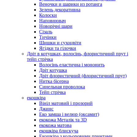
Веночки и шарики из ротанга
Зелень декоративна
Колоски
Наповнювач
Новорічні шари
Сізаль
Тичінки
Шишки и сухоцвіти
Ягідки та гілочки
Дріт в котушках, волосінь, флористичний прут і
тейп стрічка
Волосінь еластична і мононить
Дріт котушка
Дріт флористичний (флористичний прут)
Нитка бісерна
Синельная проволока
Тейп стрічка
екошкіра
Вініл матовий і прозорий
Джинс
Еко замша і велюр (оксамит)
екокожа Металік та 3D
екокожа матова
екошкіра блискуча
Екошкіра з кольоровими принтами