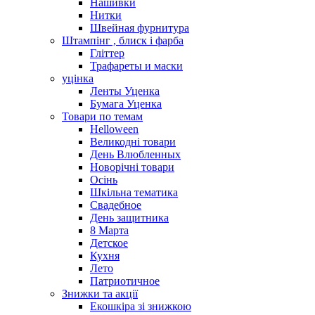
Нашивки
Нитки
Швейная фурнитура
Штампінг , блиск і фарба
Гліттер
Трафареты и маски
уцінка
Ленты Уценка
Бумага Уценка
Товари по темам
Helloween
Великодні товари
День Влюбленных
Новорічні товари
Осінь
Шкільна тематика
Свадебное
День защитника
8 Марта
Детское
Кухня
Лето
Патриотичное
Знижки та акції
Екошкіра зі знижкою