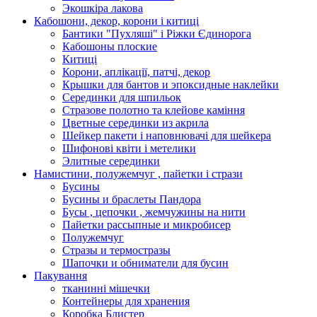
Экошкiра лакова
Кабошони, декор, корони і китиці
Бантики "Пухляші" і Ріжки Єдинорога
Кабошоны плоские
Китиці
Корони, аплікації, патчі, декор
Крышки для бантов и эпоксидные наклейки
Серединки для шпильок
Стразове полотно та клейове каміння
Цветные серединки из акрила
Шейкер пакети і наповнювачі для шейкера
Шифонові квіти і метелики
Элитные серединки
Намистини, полужемчуг , пайетки і стрази
Бусины
Бусины и браслеты Пандора
Бусы , цепочки , жемчужины на нити
Пайетки рассыпные и микробисер
Полужемчуг
Стразы и термостразы
Шапочки и обниматели для бусин
Пакування
тканинні мішечки
Контейнеры для хранения
Коробка Блистер