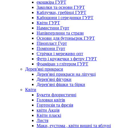
екошкіра ГУРТ
Заколки та основи ГУРТ
Каблучки, гребінці ГУРТ
Кабошони і серединки ГУРТ
Квіти ГУРТ
Намистини Гурт
Напівперлини та стрази
Основи для бутоньєрок ГУРТ
Пінопласт Гурт
Помпони Гурт
Стрічки і мереживо опт
Фетр і кружечки з фетру ГУРТ
Фоаміран з глітером ГУРТ
Дерев'яні прикраси
Дерев'яні прикраси на ліпучці
Дерев'яні фігурки
Дерев'яні фішки та бірки
Квіти
Букети флористичні
Головки квітів
Гортензія та фрезія
квіти Акція
Квіти пласкі
Листя
Маки, еустома , квіти вишні та яблуні