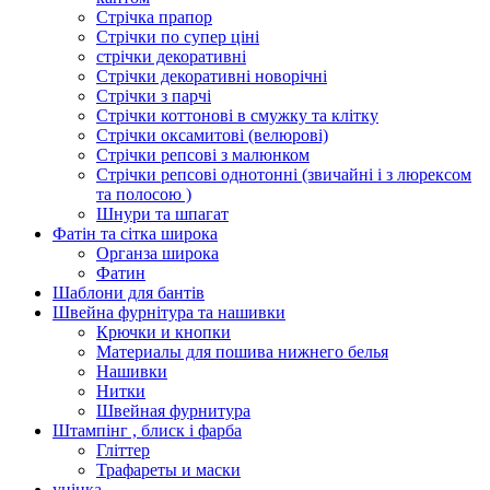
Стрічка прапор
Стрічки по супер ціні
стрічки декоративні
Стрічки декоративні новорічні
Стрічки з парчі
Стрічки коттонові в смужку та клітку
Стрічки оксамитові (велюрові)
Стрічки репсові з малюнком
Стрічки репсові однотонні (звичайні і з люрексом
та полосою )
Шнури та шпагат
Фатін та сітка широка
Органза широка
Фатин
Шаблони для бантів
Швейна фурнітура та нашивки
Крючки и кнопки
Материалы для пошива нижнего белья
Нашивки
Нитки
Швейная фурнитура
Штампінг , блиск і фарба
Гліттер
Трафареты и маски
уцінка