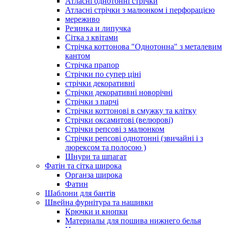
Атласні однотонні стрічки
Атласні стрічки з малюнком і перфорацією
мереживо
Резинка и липучка
Сітка з квітами
Стрічка коттонова "Однотонна" з металевим
кантом
Стрічка прапор
Стрічки по супер ціні
стрічки декоративні
Стрічки декоративні новорічні
Стрічки з парчі
Стрічки коттонові в смужку та клітку
Стрічки оксамитові (велюрові)
Стрічки репсові з малюнком
Стрічки репсові однотонні (звичайні і з
люрексом та полосою )
Шнури та шпагат
Фатін та сітка широка
Органза широка
Фатин
Шаблони для бантів
Швейна фурнітура та нашивки
Крючки и кнопки
Материалы для пошива нижнего белья