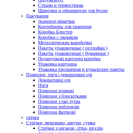
Стразы и термостразы
Шапочки и обниматели для бусин
Пакування
тканинні мішечки
Контейнеры для хранения
Коробка Блистер
Коробки с окошком
Металлические коробочки
Пакеты упаковочные ( целлофан )
Пакеты упаковочные ( бумажные )
Подарункові картонні коробки
Упаковка картонна
Упаковка прозрачная и курьерские пакеты
Помпони, пір'я і декоративні очі
Декоративні очі
Пір'я
Помпони норкові
Помпони з блискітками
Помпони з еко хутра
Помпони нейлонові
Помпони фатінові
свічки
Стрічки, мереживо, шнури, гумка
Стрічки з органзи, сітка, рігелін