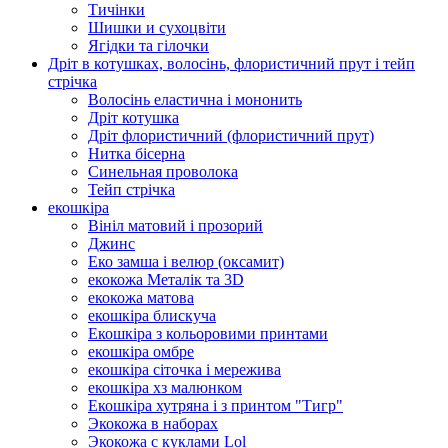
Тичінки
Шишки и сухоцвіти
Ягідки та гілочки
Дріт в котушках, волосінь, флористичний прут і тейп
стрічка
Волосінь еластична і мононить
Дріт котушка
Дріт флористичний (флористичний прут)
Нитка бісерна
Синельная проволока
Тейп стрічка
екошкіра
Вініл матовий і прозорий
Джинс
Еко замша і велюр (оксамит)
екокожа Металік та 3D
екокожа матова
екошкіра блискуча
Екошкіра з кольоровими принтами
екошкіра омбре
екошкіра сіточка і мережива
екошкіра хз малюнком
Екошкіра хутряна і з принтом "Тигр"
Экокожа в наборах
Экокожа с куклами Lol