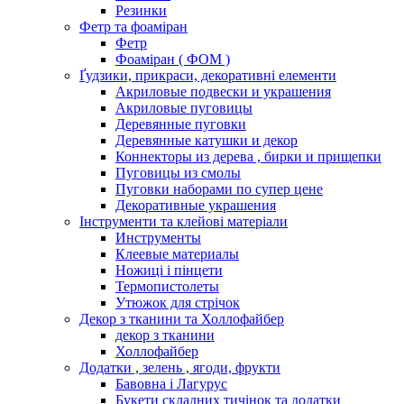
Резинки
Фетр та фоаміран
Фетр
Фоаміран ( ФОМ )
Ґудзики, прикраси, декоративні елементи
Акриловые подвески и украшения
Акриловые пуговицы
Деревянные пуговки
Деревянные катушки и декор
Коннекторы из дерева , бирки и прищепки
Пуговицы из смолы
Пуговки наборами по супер цене
Декоративные украшения
Інструменти та клейові матеріали
Инструменты
Клеевые материалы
Ножиці і пінцети
Термопистолеты
Утюжок для стрічок
Декор з тканини та Холлофайбер
декор з тканини
Холлофайбер
Додатки , зелень , ягоди, фрукти
Бавовна і Лагурус
Букети складних тичінок та додатки