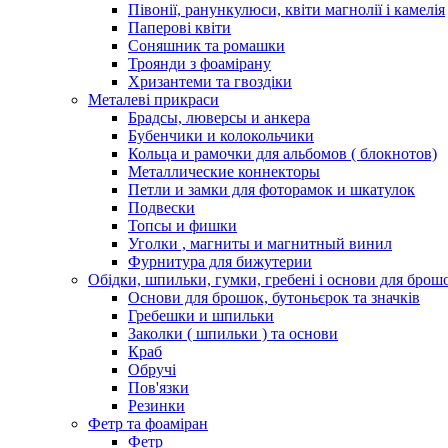
Півонії, ранункулюси, квіти магнолії і камелія
Паперові квіти
Соняшник та ромашки
Троянди з фоамірану
Хризантеми та гвоздіки
Металеві прикраси
Брадсы, люверсы и анкера
Бубенчики и колокольчики
Кольца и рамочки для альбомов ( блокнотов)
Металлические коннекторы
Петли и замки для фоторамок и шкатулок
Подвески
Топсы и фишки
Уголки , магниты и магнитный винил
Фурнитура для бижутерии
Обідки, шпильки, гумки, гребені і основи для брош
Основи для брошок, бутоньєрок та значків
Гребешки и шпильки
Заколки ( шпильки ) та основи
Краб
Обручі
Пов'язки
Резинки
Фетр та фоаміран
Фетр