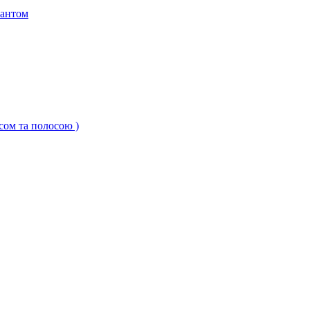
кантом
ксом та полосою )