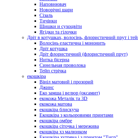
Наповнювач
Новорічні шари
Сізаль
Тичінки
Шишки и сухоцвіти
Ягідки та гілочки
Дріт в котушках, волосінь, флористичний прут і тей
Волосінь еластична і мононить
Дріт котушка
Дріт флористичний (флористичний прут)
Нитка бісерна
Синельная проволока
Тейп стрічка
екошкіра
Вініл матовий і прозорий
Джинс
Еко замша і велюр (оксамит)
екокожа Металік та 3D
екокожа матова
екошкіра блискуча
Екошкіра з кольоровими принтами
екошкіра омбре
екошкіра сіточка і мережива
екошкіра хз малюнком
Екошкіра хутряна і з принтом "Тигр"