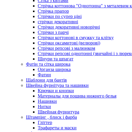
Сітка з квітами
Стрічка коттонова "Однотонна" з металевим 
Стрічка прапор
Стрічки по супер ціні
стрічки декоративні
Стрічки декоративні новорічні
Стрічки з парчі
Стрічки коттонові в смужку та клітку
Стрічки оксамитові (велюрові)
Стрічки репсові з малюнком
Стрічки репсові однотонні (звичайні і з люре
Шнури та шпагат
Фатін та сітка широка
Органза широка
Фатин
Шаблони для бантів
Швейна фурнітура та нашивки
Крючки и кнопки
Материалы для пошива нижнего белья
Нашивки
Нитки
Швейная фурнитура
Штампінг , блиск і фарба
Гліттер
Трафареты и маски