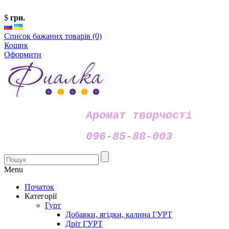
$
грн.
Список бажаних товарів (0)
Кошик
Оформити
Аромат творчості
096-85-88-003
Menu
Початок
Категорії
Гурт
Добавки, ягідки, калина ГУРТ
Дріт ГУРТ