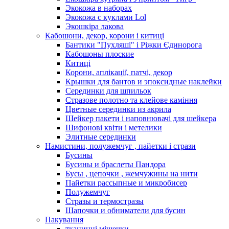
Экокожа в наборах
Экокожа с куклами Lol
Экошкiра лакова
Кабошони, декор, корони і китиці
Бантики "Пухляші" і Ріжки Єдинорога
Кабошоны плоские
Китиці
Корони, аплікації, патчі, декор
Крышки для бантов и эпоксидные наклейки
Серединки для шпильок
Стразове полотно та клейове каміння
Цветные серединки из акрила
Шейкер пакети і наповнювачі для шейкера
Шифонові квіти і метелики
Элитные серединки
Намистини, полужемчуг , пайетки і стрази
Бусины
Бусины и браслеты Пандора
Бусы , цепочки , жемчужины на нити
Пайетки рассыпные и микробисер
Полужемчуг
Стразы и термостразы
Шапочки и обниматели для бусин
Пакування
тканинні мішечки