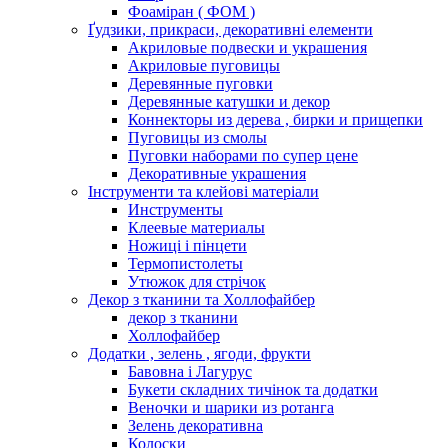
Фоаміран ( ФОМ )
Ґудзики, прикраси, декоративні елементи
Акриловые подвески и украшения
Акриловые пуговицы
Деревянные пуговки
Деревянные катушки и декор
Коннекторы из дерева , бирки и прищепки
Пуговицы из смолы
Пуговки наборами по супер цене
Декоративные украшения
Інструменти та клейові матеріали
Инструменты
Клеевые материалы
Ножиці і пінцети
Термопистолеты
Утюжок для стрічок
Декор з тканини та Холлофайбер
декор з тканини
Холлофайбер
Додатки , зелень , ягоди, фрукти
Бавовна і Лагурус
Букети складних тичінок та додатки
Веночки и шарики из ротанга
Зелень декоративна
Колоски