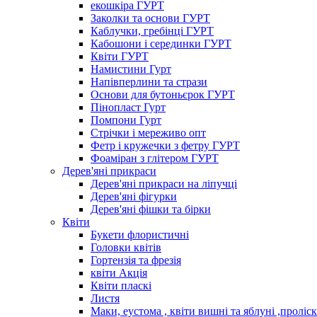
екошкіра ГУРТ
Заколки та основи ГУРТ
Каблучки, гребінці ГУРТ
Кабошони і серединки ГУРТ
Квіти ГУРТ
Намистини Гурт
Напівперлини та стрази
Основи для бутоньєрок ГУРТ
Пінопласт Гурт
Помпони Гурт
Стрічки і мереживо опт
Фетр і кружечки з фетру ГУРТ
Фоаміран з глітером ГУРТ
Дерев'яні прикраси
Дерев'яні прикраси на ліпучці
Дерев'яні фігурки
Дерев'яні фішки та бірки
Квіти
Букети флористичні
Головки квітів
Гортензія та фрезія
квіти Акція
Квіти пласкі
Листя
Маки, еустома , квіти вишні та яблуні ,проліс