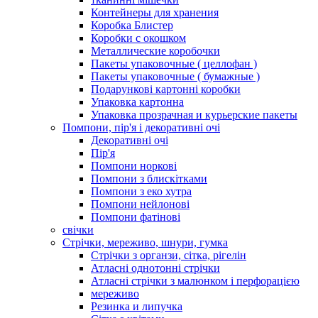
Контейнеры для хранения
Коробка Блистер
Коробки с окошком
Металлические коробочки
Пакеты упаковочные ( целлофан )
Пакеты упаковочные ( бумажные )
Подарункові картонні коробки
Упаковка картонна
Упаковка прозрачная и курьерские пакеты
Помпони, пір'я і декоративні очі
Декоративні очі
Пір'я
Помпони норкові
Помпони з блискітками
Помпони з еко хутра
Помпони нейлонові
Помпони фатінові
свічки
Стрічки, мереживо, шнури, гумка
Стрічки з органзи, сітка, рігелін
Атласні однотонні стрічки
Атласні стрічки з малюнком і перфорацією
мереживо
Резинка и липучка