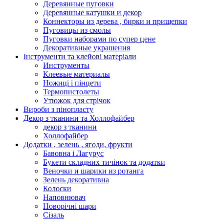
Деревянные пуговки
Деревянные катушки и декор
Коннекторы из дерева , бирки и прищепки
Пуговицы из смолы
Пуговки наборами по супер цене
Декоративные украшения
Інструменти та клейові матеріали
Инструменты
Клеевые материалы
Ножиці і пінцети
Термопистолеты
Утюжок для стрічок
Вироби з пінопласту
Декор з тканини та Холлофайбер
декор з тканини
Холлофайбер
Додатки , зелень , ягоди, фрукти
Бавовна і Лагурус
Букети складних тичінок та додатки
Веночки и шарики из ротанга
Зелень декоративна
Колоски
Наповнювач
Новорічні шари
Сізаль