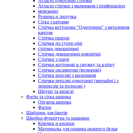
Атласні однотонні стрічки
Атласні стрічки з малюнком і перфорацією
мереживо
Резинка и липучка
Сітка з квітами
Стрічка коттонова "Однотонна" з металевим
кантом
Стрічка прапор
Стрічки по супер ціні
стрічки декоративні
Стрічки декоративні новорічні
Стрічки з парчі
Стрічки коттонові в смужку та клітку
Стрічки оксамитові (велюрові)
Стрічки репсові з малюнком
Стрічки репсові однотонні (звичайні і з
люрексом та полосою )
Шнури та шпагат
Фатін та сітка широка
Органза широка
Фатин
Шаблони для бантів
Швейна фурнітура та нашивки
Крючки и кнопки
Материалы для пошива нижнего белья