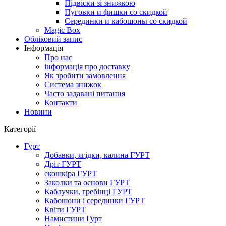
Підвіски зі знижкою
Пуговки и фишки со скидкой
Серединки и кабошоны со скидкой
Magic Box
Обліковий запис
Інформація
Про нас
інформація про доставку
Як зробити замовлення
Система знижок
Часто задавані питання
Контакти
Новини
Категорії
Гурт
Добавки, ягідки, калина ГУРТ
Дріт ГУРТ
екошкіра ГУРТ
Заколки та основи ГУРТ
Каблучки, гребінці ГУРТ
Кабошони і серединки ГУРТ
Квіти ГУРТ
Намистини Гурт