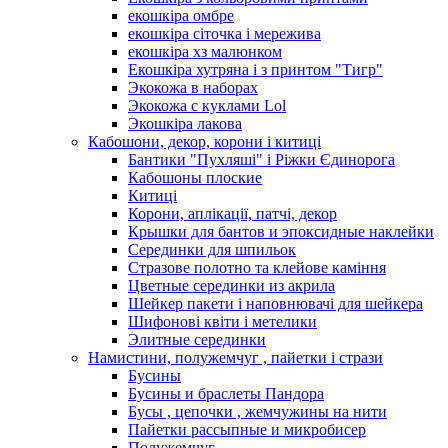
екошкіра омбре
екошкіра сіточка і мережива
екошкіра хз малюнком
Екошкіра хутряна і з принтом "Тигр"
Экокожа в наборах
Экокожа с куклами Lol
Экошкiра лакова
Кабошони, декор, корони і китиці
Бантики "Пухляші" і Ріжки Єдинорога
Кабошоны плоские
Китиці
Корони, аплікації, патчі, декор
Крышки для бантов и эпоксидные наклейки
Серединки для шпильок
Стразове полотно та клейове каміння
Цветные серединки из акрила
Шейкер пакети і наповнювачі для шейкера
Шифонові квіти і метелики
Элитные серединки
Намистини, полужемчуг , пайетки і стрази
Бусины
Бусины и браслеты Пандора
Бусы , цепочки , жемчужины на нити
Пайетки рассыпные и микробисер
Полужемчуг