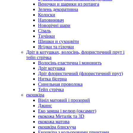
Веночки и шарики из ротанга
Зелень декоративна
Колоски
Наповнювач
Новорічні шари
Сізаль
Тичінки
Шишки и сухоцвіти
Ягідки та гілочки
Дріт в котушках, волосінь, флористичний прут і
тейп стрічка
Волосінь еластична і мононить
Дріт котушка
Дріт флористичний (флористичний прут)
Нитка бісерна
Синельная проволока
Тейп стрічка
екошкіра
Вініл матовий і прозорий
Джинс
Еко замша і велюр (оксамит)
екокожа Металік та 3D
екокожа матова
екошкіра блискуча
Екошкіра з кольоровими принтами