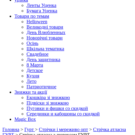
Ленты Уценка
Бумага Уценка
Товари по темам
Helloween
Великодні товари
День Влюбленных
Новорічні товари
Осінь
Шкільна тематика
Свадебное
День защитника
8 Марта
Детское
Кухня
Лето
Патриотичное
Знижки та акції
Екошкіра зі знижкою
Підвіски зі знижкою
Пуговки и фишки со скидкой
Серединки и кабошоны со скидкой
Magic Box
Головна
>
Гурт
>
Стрічки і мереживо опт
>
Стрічка атласна
ГУРТ
> Стрічка атласна з люрексом ГУРТ