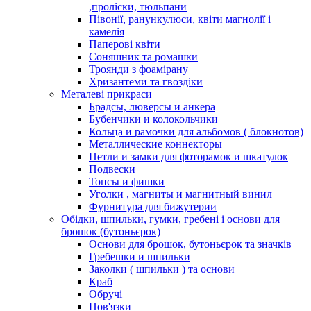
,проліски, тюльпани
Півонії, ранункулюси, квіти магнолії і
камелія
Паперові квіти
Соняшник та ромашки
Троянди з фоамірану
Хризантеми та гвоздіки
Металеві прикраси
Брадсы, люверсы и анкера
Бубенчики и колокольчики
Кольца и рамочки для альбомов ( блокнотов)
Металлические коннекторы
Петли и замки для фоторамок и шкатулок
Подвески
Топсы и фишки
Уголки , магниты и магнитный винил
Фурнитура для бижутерии
Обідки, шпильки, гумки, гребені і основи для
брошок (бутоньєрок)
Основи для брошок, бутоньєрок та значків
Гребешки и шпильки
Заколки ( шпильки ) та основи
Краб
Обручі
Пов'язки