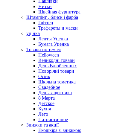
Нашивки
Нитки
Швейная фурнитура
Штампінг , блиск і фарба
Гліттер
Трафареты и маски
уцінка
Ленты Уценка
Бумага Уценка
Товари по темам
Helloween
Великодні товари
День Влюбленных
Новорічні товари
Осінь
Шкільна тематика
Свадебное
День защитника
8 Марта
Детское
Кухня
Лето
Патриотичное
Знижки та акції
Екошкіра зі знижкою