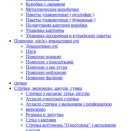
Коробки с окошком
Металлические коробочки
Пакеты упаковочные ( целлофан )
Пакеты упаковочные ( бумажные )
Подарункові картонні коробки
Упаковка картонна
Упаковка прозрачная и курьерские пакеты
Помпони, пір'я і декоративні очі
Декоративні очі
Пір'я
Помпони норкові
Помпони з блискітками
Помпони з еко хутра
Помпони нейлонові
Помпони фатінові
свічки
Стрічки, мереживо, шнури, гумка
Стрічки з органзи, сітка, рігелін
Атласні однотонні стрічки
Атласні стрічки з малюнком і перфорацією
мереживо
Резинка и липучка
Сітка з квітами
Стрічка коттонова "Однотонна" з металевим
кантом