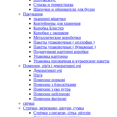
Стразы и термостразы
Шапочки и обниматели для бусин
Пакування
тканинні мішечки
Контейнеры для хранения
Коробка Блистер
Коробки с окошком
Металлические коробочки
Пакеты упаковочные ( целлофан )
Пакеты упаковочные ( бумажные )
Подарункові картонні коробки
Упаковка картонна
Упаковка прозрачная и курьерские пакеты
Помпони, пір'я і декоративні очі
Декоративні очі
Пір'я
Помпони норкові
Помпони з блискітками
Помпони з еко хутра
Помпони нейлонові
Помпони фатінові
свічки
Стрічки, мереживо, шнури, гумка
Стрічки з органзи, сітка, рігелін