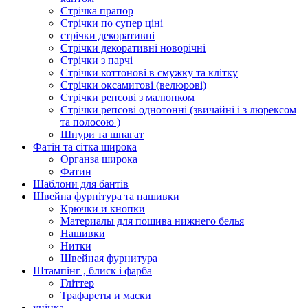
Стрічка прапор
Стрічки по супер ціні
стрічки декоративні
Стрічки декоративні новорічні
Стрічки з парчі
Стрічки коттонові в смужку та клітку
Стрічки оксамитові (велюрові)
Стрічки репсові з малюнком
Стрічки репсові однотонні (звичайні і з люрексом
та полосою )
Шнури та шпагат
Фатін та сітка широка
Органза широка
Фатин
Шаблони для бантів
Швейна фурнітура та нашивки
Крючки и кнопки
Материалы для пошива нижнего белья
Нашивки
Нитки
Швейная фурнитура
Штампінг , блиск і фарба
Гліттер
Трафареты и маски
уцінка