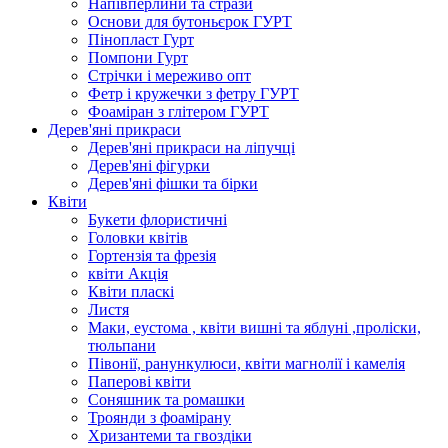
Напівперлини та стрази
Основи для бутоньєрок ГУРТ
Пінопласт Гурт
Помпони Гурт
Стрічки і мереживо опт
Фетр і кружечки з фетру ГУРТ
Фоаміран з глітером ГУРТ
Дерев'яні прикраси
Дерев'яні прикраси на ліпучці
Дерев'яні фігурки
Дерев'яні фішки та бірки
Квіти
Букети флористичні
Головки квітів
Гортензія та фрезія
квіти Акція
Квіти пласкі
Листя
Маки, еустома , квіти вишні та яблуні ,проліски,
тюльпани
Півонії, ранункулюси, квіти магнолії і камелія
Паперові квіти
Соняшник та ромашки
Троянди з фоамірану
Хризантеми та гвоздіки