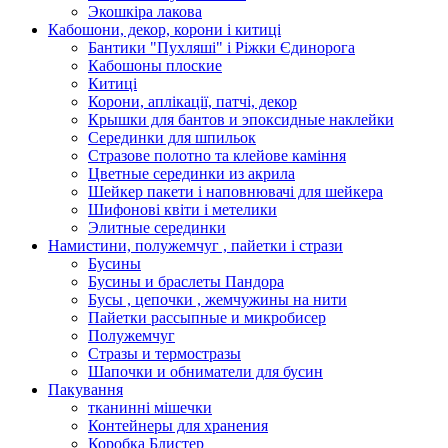
Экошкiра лакова
Кабошони, декор, корони і китиці
Бантики "Пухляші" і Ріжки Єдинорога
Кабошоны плоские
Китиці
Корони, аплікації, патчі, декор
Крышки для бантов и эпоксидные наклейки
Серединки для шпильок
Стразове полотно та клейове каміння
Цветные серединки из акрила
Шейкер пакети і наповнювачі для шейкера
Шифонові квіти і метелики
Элитные серединки
Намистини, полужемчуг , пайетки і стрази
Бусины
Бусины и браслеты Пандора
Бусы , цепочки , жемчужины на нити
Пайетки рассыпные и микробисер
Полужемчуг
Стразы и термостразы
Шапочки и обниматели для бусин
Пакування
тканинні мішечки
Контейнеры для хранения
Коробка Блистер