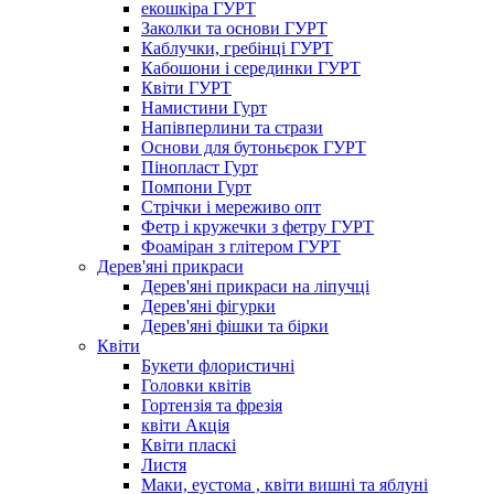
екошкіра ГУРТ
Заколки та основи ГУРТ
Каблучки, гребінці ГУРТ
Кабошони і серединки ГУРТ
Квіти ГУРТ
Намистини Гурт
Напівперлини та стрази
Основи для бутоньєрок ГУРТ
Пінопласт Гурт
Помпони Гурт
Стрічки і мереживо опт
Фетр і кружечки з фетру ГУРТ
Фоаміран з глітером ГУРТ
Дерев'яні прикраси
Дерев'яні прикраси на ліпучці
Дерев'яні фігурки
Дерев'яні фішки та бірки
Квіти
Букети флористичні
Головки квітів
Гортензія та фрезія
квіти Акція
Квіти пласкі
Листя
Маки, еустома , квіти вишні та яблуні