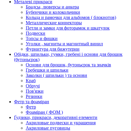
Металеві прикраси
Брадсы, люверсы и анкера
Бубенчики и колокольчики
Кольца и рамочки для альбомов ( блокнотов)
Металлические коннекторы
Петли и замки для фоторамок и шкатулок
Подвески
Топсы и фишки
Уголки , магниты и магнитный винил
Фурнитура для бижутерии
Обідки, шпильки, гумки, гребені і основи для брошок
(бутоньєрок)
Основи для брошок, бутоньєрок та значків
Гребешки и шпильки
Заколки ( шпильки ) та основи
Краб
Обручі
Пов'язки
Резинки
Фетр та фоаміран
Фетр
Фоаміран ( ФОМ )
Ґудзики, прикраси, декоративні елементи
Акриловые подвески и украшения
Акриловые пуговицы