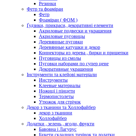
Резинки
Фетр та фоаміран
Фетр
Фоаміран ( ФОМ )
Ґудзики, прикраси, декоративні елементи
Акриловые подвески и украшения
Акриловые пуговицы
Деревянные пуговки
Деревянные катушки и декор
Коннекторы из дерева , бирки и прищепки
Пуговицы из смолы
Пуговки наборами по супер цене
Декоративные украшения
Інструменти та клейові матеріали
Инструменты
Клеевые материалы
Ножиці і пінцети
Термопистолеты
Утюжок для стрічок
Декор з тканини та Холлофайбер
декор з тканини
Холлофайбер
Додатки , зелень , ягоди, фрукти
Бавовна і Лагурус
Букети складних тичінок та додатки