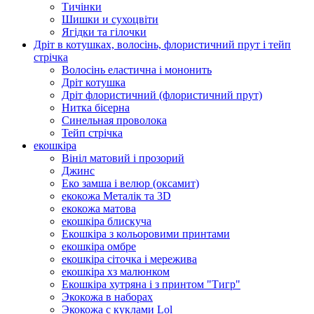
Тичінки
Шишки и сухоцвіти
Ягідки та гілочки
Дріт в котушках, волосінь, флористичний прут і тейп
стрічка
Волосінь еластична і мононить
Дріт котушка
Дріт флористичний (флористичний прут)
Нитка бісерна
Синельная проволока
Тейп стрічка
екошкіра
Вініл матовий і прозорий
Джинс
Еко замша і велюр (оксамит)
екокожа Металік та 3D
екокожа матова
екошкіра блискуча
Екошкіра з кольоровими принтами
екошкіра омбре
екошкіра сіточка і мережива
екошкіра хз малюнком
Екошкіра хутряна і з принтом "Тигр"
Экокожа в наборах
Экокожа с куклами Lol