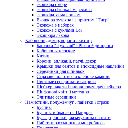
екошкіра омбре
екошкіра сіточка і мережива
екошкіра хз малюнком
Екошкіра хутряна і з принтом "Тигр"
Экокожа в наборах
Экокожа с куклами Lol
Экошкiра лакова
Кабошони, декор, корони і китиці
Бантики "Пухляші" і Ріжки Єдинорога
Кабошоны плоские
Китиці
Корони, аплікації, патчі, декор
Крышки для бантов и эпоксидные наклейки
Серединки для шпильок
Стразове полотно та клейове каміння
Цветные серединки из акрила
Шейкер пакети і наповнювачі для шейкера
Шифонові квіти і метелики
Элитные серединки
Намистини, полужемчуг , пайетки і стрази
Бусины
Бусины и браслеты Пандора
Бусы , цепочки , жемчужины на нити
Пайетки рассыпные и микробисер
Полужемчуг