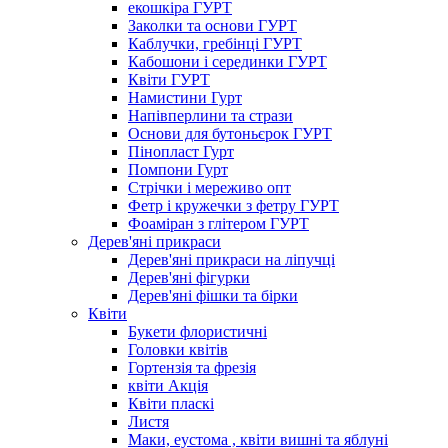
екошкіра ГУРТ
Заколки та основи ГУРТ
Каблучки, гребінці ГУРТ
Кабошони і серединки ГУРТ
Квіти ГУРТ
Намистини Гурт
Напівперлини та стрази
Основи для бутоньєрок ГУРТ
Пінопласт Гурт
Помпони Гурт
Стрічки і мереживо опт
Фетр і кружечки з фетру ГУРТ
Фоаміран з глітером ГУРТ
Дерев'яні прикраси
Дерев'яні прикраси на ліпучці
Дерев'яні фігурки
Дерев'яні фішки та бірки
Квіти
Букети флористичні
Головки квітів
Гортензія та фрезія
квіти Акція
Квіти пласкі
Листя
Маки, еустома , квіти вишні та яблуні