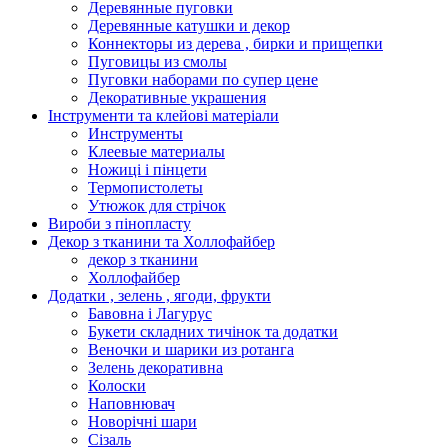
Деревянные пуговки
Деревянные катушки и декор
Коннекторы из дерева , бирки и прищепки
Пуговицы из смолы
Пуговки наборами по супер цене
Декоративные украшения
Інструменти та клейові матеріали
Инструменты
Клеевые материалы
Ножиці і пінцети
Термопистолеты
Утюжок для стрічок
Вироби з пінопласту
Декор з тканини та Холлофайбер
декор з тканини
Холлофайбер
Додатки , зелень , ягоди, фрукти
Бавовна і Лагурус
Букети складних тичінок та додатки
Веночки и шарики из ротанга
Зелень декоративна
Колоски
Наповнювач
Новорічні шари
Сізаль