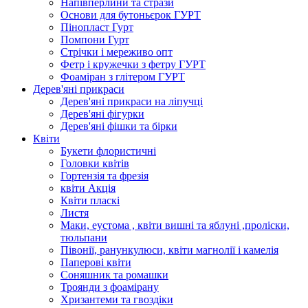
Напівперлини та стрази
Основи для бутоньєрок ГУРТ
Пінопласт Гурт
Помпони Гурт
Стрічки і мереживо опт
Фетр і кружечки з фетру ГУРТ
Фоаміран з глітером ГУРТ
Дерев'яні прикраси
Дерев'яні прикраси на ліпучці
Дерев'яні фігурки
Дерев'яні фішки та бірки
Квіти
Букети флористичні
Головки квітів
Гортензія та фрезія
квіти Акція
Квіти пласкі
Листя
Маки, еустома , квіти вишні та яблуні ,проліски,
тюльпани
Півонії, ранункулюси, квіти магнолії і камелія
Паперові квіти
Соняшник та ромашки
Троянди з фоамірану
Хризантеми та гвоздіки