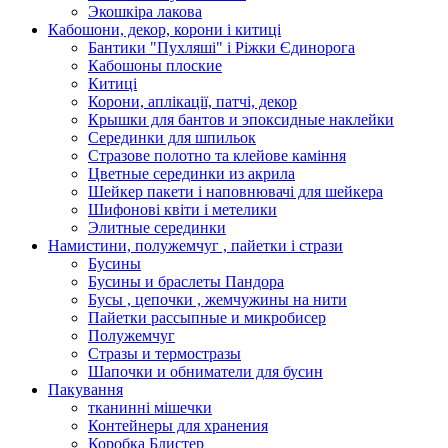
Экошкiра лакова
Кабошони, декор, корони і китиці
Бантики "Пухляші" і Ріжки Єдинорога
Кабошоны плоские
Китиці
Корони, аплікації, патчі, декор
Крышки для бантов и эпоксидные наклейки
Серединки для шпильок
Стразове полотно та клейове каміння
Цветные серединки из акрила
Шейкер пакети і наповнювачі для шейкера
Шифонові квіти і метелики
Элитные серединки
Намистини, полужемчуг , пайетки і стрази
Бусины
Бусины и браслеты Пандора
Бусы , цепочки , жемчужины на нити
Пайетки рассыпные и микробисер
Полужемчуг
Стразы и термостразы
Шапочки и обниматели для бусин
Пакування
тканинні мішечки
Контейнеры для хранения
Коробка Блистер