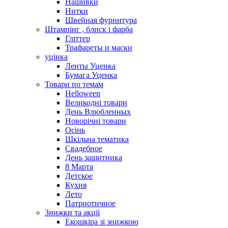
Нашивки
Нитки
Швейная фурнитура
Штампінг , блиск і фарба
Гліттер
Трафареты и маски
уцінка
Ленты Уценка
Бумага Уценка
Товари по темам
Helloween
Великодні товари
День Влюбленных
Новорічні товари
Осінь
Шкільна тематика
Свадебное
День защитника
8 Марта
Детское
Кухня
Лето
Патриотичное
Знижки та акції
Екошкіра зі знижкою