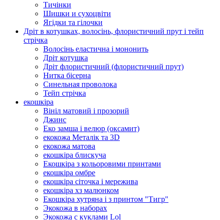
Тичінки
Шишки и сухоцвіти
Ягідки та гілочки
Дріт в котушках, волосінь, флористичний прут і тейп
стрічка
Волосінь еластична і мононить
Дріт котушка
Дріт флористичний (флористичний прут)
Нитка бісерна
Синельная проволока
Тейп стрічка
екошкіра
Вініл матовий і прозорий
Джинс
Еко замша і велюр (оксамит)
екокожа Металік та 3D
екокожа матова
екошкіра блискуча
Екошкіра з кольоровими принтами
екошкіра омбре
екошкіра сіточка і мережива
екошкіра хз малюнком
Екошкіра хутряна і з принтом "Тигр"
Экокожа в наборах
Экокожа с куклами Lol