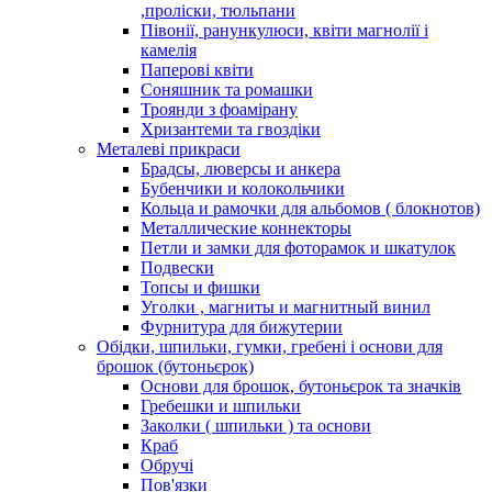
,проліски, тюльпани
Півонії, ранункулюси, квіти магнолії і
камелія
Паперові квіти
Соняшник та ромашки
Троянди з фоамірану
Хризантеми та гвоздіки
Металеві прикраси
Брадсы, люверсы и анкера
Бубенчики и колокольчики
Кольца и рамочки для альбомов ( блокнотов)
Металлические коннекторы
Петли и замки для фоторамок и шкатулок
Подвески
Топсы и фишки
Уголки , магниты и магнитный винил
Фурнитура для бижутерии
Обідки, шпильки, гумки, гребені і основи для
брошок (бутоньєрок)
Основи для брошок, бутоньєрок та значків
Гребешки и шпильки
Заколки ( шпильки ) та основи
Краб
Обручі
Пов'язки