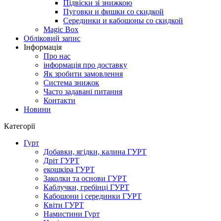
Підвіски зі знижкою
Пуговки и фишки со скидкой
Серединки и кабошоны со скидкой
Magic Box
Обліковий запис
Інформація
Про нас
інформація про доставку
Як зробити замовлення
Система знижок
Часто задавані питання
Контакти
Новини
Категорії
Гурт
Добавки, ягідки, калина ГУРТ
Дріт ГУРТ
екошкіра ГУРТ
Заколки та основи ГУРТ
Каблучки, гребінці ГУРТ
Кабошони і серединки ГУРТ
Квіти ГУРТ
Намистини Гурт