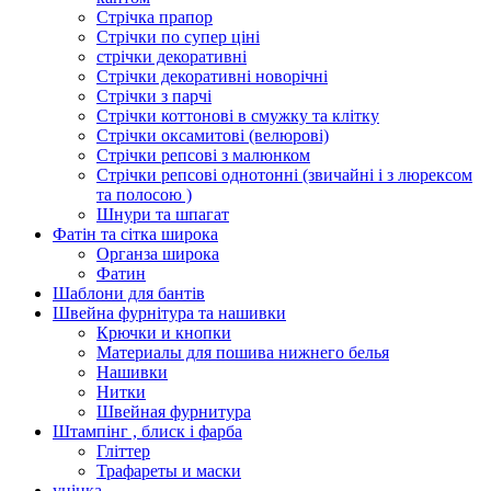
Стрічка прапор
Стрічки по супер ціні
стрічки декоративні
Стрічки декоративні новорічні
Стрічки з парчі
Стрічки коттонові в смужку та клітку
Стрічки оксамитові (велюрові)
Стрічки репсові з малюнком
Стрічки репсові однотонні (звичайні і з люрексом
та полосою )
Шнури та шпагат
Фатін та сітка широка
Органза широка
Фатин
Шаблони для бантів
Швейна фурнітура та нашивки
Крючки и кнопки
Материалы для пошива нижнего белья
Нашивки
Нитки
Швейная фурнитура
Штампінг , блиск і фарба
Гліттер
Трафареты и маски
уцінка