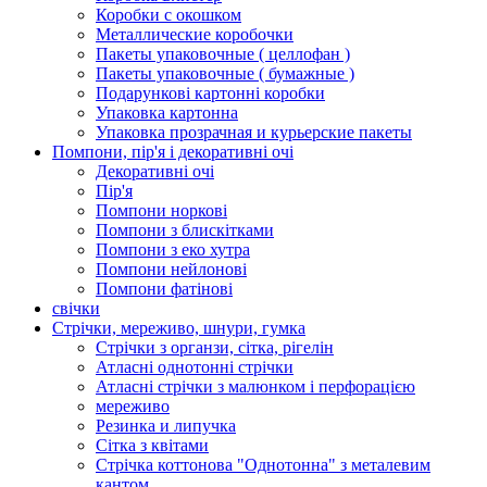
Коробки с окошком
Металлические коробочки
Пакеты упаковочные ( целлофан )
Пакеты упаковочные ( бумажные )
Подарункові картонні коробки
Упаковка картонна
Упаковка прозрачная и курьерские пакеты
Помпони, пір'я і декоративні очі
Декоративні очі
Пір'я
Помпони норкові
Помпони з блискітками
Помпони з еко хутра
Помпони нейлонові
Помпони фатінові
свічки
Стрічки, мереживо, шнури, гумка
Стрічки з органзи, сітка, рігелін
Атласні однотонні стрічки
Атласні стрічки з малюнком і перфорацією
мереживо
Резинка и липучка
Сітка з квітами
Стрічка коттонова "Однотонна" з металевим
кантом