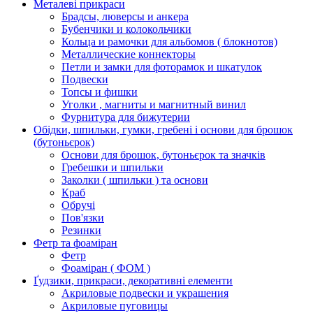
Металеві прикраси
Брадсы, люверсы и анкера
Бубенчики и колокольчики
Кольца и рамочки для альбомов ( блокнотов)
Металлические коннекторы
Петли и замки для фоторамок и шкатулок
Подвески
Топсы и фишки
Уголки , магниты и магнитный винил
Фурнитура для бижутерии
Обідки, шпильки, гумки, гребені і основи для брошок
(бутоньєрок)
Основи для брошок, бутоньєрок та значків
Гребешки и шпильки
Заколки ( шпильки ) та основи
Краб
Обручі
Пов'язки
Резинки
Фетр та фоаміран
Фетр
Фоаміран ( ФОМ )
Ґудзики, прикраси, декоративні елементи
Акриловые подвески и украшения
Акриловые пуговицы