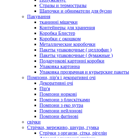
Стразы и термостразы
Шапочки и обниматели для бусин
Пакування
тканинні мішечки
Контейнеры для хранения
Коробка Блистер
Коробки с окошком
Металлические коробочки
Пакеты упаковочные ( целлофан )
Пакеты упаковочные ( бумажные )
Подарункові картонні коробки
Упаковка картонна
Упаковка прозрачная и курьерские пакеты
Помпони, пір'я і декоративні очі
Декоративні очі
Пір'я
Помпони норкові
Помпони з блискітками
Помпони з еко хутра
Помпони нейлонові
Помпони фатінові
свічки
Стрічки, мереживо, шнури, гумка
Стрічки з органзи, сітка, рігелін