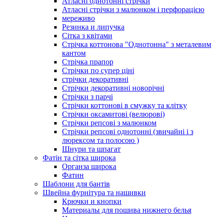
Атласні однотонні стрічки
Атласні стрічки з малюнком і перфорацією
мереживо
Резинка и липучка
Сітка з квітами
Стрічка коттонова "Однотонна" з металевим
кантом
Стрічка прапор
Стрічки по супер ціні
стрічки декоративні
Стрічки декоративні новорічні
Стрічки з парчі
Стрічки коттонові в смужку та клітку
Стрічки оксамитові (велюрові)
Стрічки репсові з малюнком
Стрічки репсові однотонні (звичайні і з
люрексом та полосою )
Шнури та шпагат
Фатін та сітка широка
Органза широка
Фатин
Шаблони для бантів
Швейна фурнітура та нашивки
Крючки и кнопки
Материалы для пошива нижнего белья