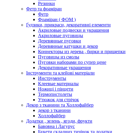
Резинки
Фетр та фоаміран
Фетр
Фоаміран ( ФОМ )
Ґудзики, прикраси, декоративні елементи
Акриловые подвески и украшения
Акриловые пуговицы
Деревянные пуговки
Деревянные катушки и декор
Коннекторы из дерева , бирки и прищепки
Пуговицы из смолы
Пуговки наборами по супер цене
Декоративные украшения
Інструменти та клейові матеріали
Инструменты
Клеевые материалы
Ножиці і пінцети
Термопистолеты
Утюжок для стрічок
Декор з тканини та Холлофайбер
декор з тканини
Холлофайбер
Додатки , зелень , ягоди, фрукти
Бавовна і Лагурус
Букети складних тичінок та додатки