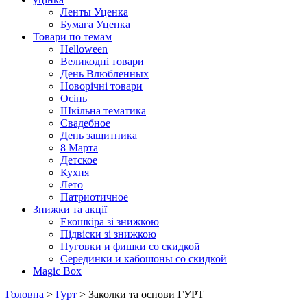
Ленты Уценка
Бумага Уценка
Товари по темам
Helloween
Великодні товари
День Влюбленных
Новорічні товари
Осінь
Шкільна тематика
Свадебное
День защитника
8 Марта
Детское
Кухня
Лето
Патриотичное
Знижки та акції
Екошкіра зі знижкою
Підвіски зі знижкою
Пуговки и фишки со скидкой
Серединки и кабошоны со скидкой
Magic Box
Головна
>
Гурт
> Заколки та основи ГУРТ