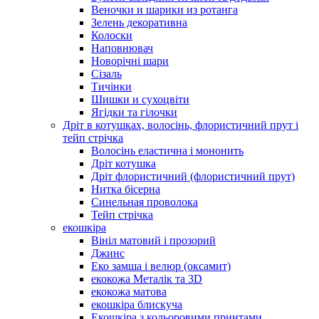
Веночки и шарики из ротанга
Зелень декоративна
Колоски
Наповнювач
Новорічні шари
Сізаль
Тичінки
Шишки и сухоцвіти
Ягідки та гілочки
Дріт в котушках, волосінь, флористичний прут і
тейп стрічка
Волосінь еластична і мононить
Дріт котушка
Дріт флористичний (флористичний прут)
Нитка бісерна
Синельная проволока
Тейп стрічка
екошкіра
Вініл матовий і прозорий
Джинс
Еко замша і велюр (оксамит)
екокожа Металік та 3D
екокожа матова
екошкіра блискуча
Екошкіра з кольоровими принтами