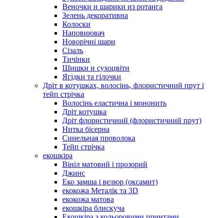
Веночки и шарики из ротанга
Зелень декоративна
Колоски
Наповнювач
Новорічні шари
Сізаль
Тичінки
Шишки и сухоцвіти
Ягідки та гілочки
Дріт в котушках, волосінь, флористичний прут і
тейп стрічка
Волосінь еластична і мононить
Дріт котушка
Дріт флористичний (флористичний прут)
Нитка бісерна
Синельная проволока
Тейп стрічка
екошкіра
Вініл матовий і прозорий
Джинс
Еко замша і велюр (оксамит)
екокожа Металік та 3D
екокожа матова
екошкіра блискуча
Екошкіра з кольоровими принтами