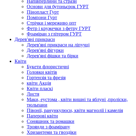
Напівперлини та стрази
Основи для бутоньєрок ГУРТ
Пінопласт Гурт
Помпони Гурт
Стрічки і мереживо опт
Фетр і кружечки з фетру ГУРТ
Фоаміран з глітером ГУРТ
Дерев'яні прикраси
Дерев'яні прикраси на ліпучці
Дерев'яні фігурки
Дерев'яні фішки та бірки
Квіти
Букети флористичні
Головки квітів
Гортензія та фрезія
квіти Акція
Квіти пласкі
Листя
Маки, еустома , квіти вишні та яблуні ,проліски,
тюльпани
Півонії, ранункулюси, квіти магнолії і камелія
Паперові квіти
Соняшник та ромашки
Троянди з фоамірану
Хризантеми та гвоздіки