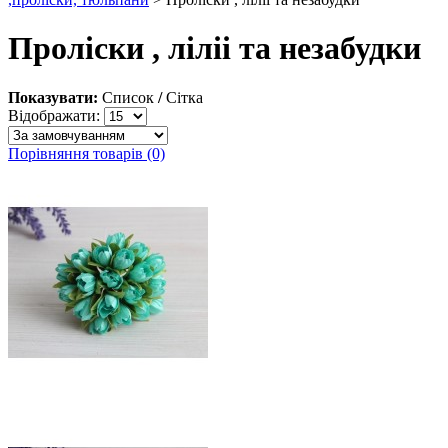
Проліски , ліліі та незабудки
Показувати:
Список
/
Сітка
Відображати:
Порівняння товарів (0)