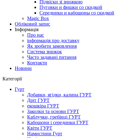
Підвіски зі знижкою
Пуговки и фишки со скидкой
Серединки и кабошоны со скидкой
Magic Box
Обліковий запис
Інформація
Про нас
інформація про доставку
Як зробити замовлення
Система знижок
Часто задавані питання
Контакти
Новини
Категорії
Гурт
Добавки, ягідки, калина ГУРТ
Дріт ГУРТ
екошкіра ГУРТ
Заколки та основи ГУРТ
Каблучки, гребінці ГУРТ
Кабошони і серединки ГУРТ
Квіти ГУРТ
Намистини Гурт