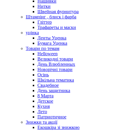
Нашивки
Нитки
Швейная фурнитура
Штампінг , блиск і фарба
Гліттер
Трафареты и маски
уцінка
Ленты Уценка
Бумага Уценка
Товари по темам
Helloween
Великодні товари
День Влюбленных
Новорічні товари
Осінь
Шкільна тематика
Свадебное
День защитника
8 Марта
Детское
Кухня
Лето
Патриотичное
Знижки та акції
Екошкіра зі знижкою