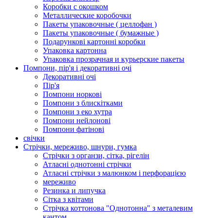
Коробки с окошком
Металлические коробочки
Пакеты упаковочные ( целлофан )
Пакеты упаковочные ( бумажные )
Подарункові картонні коробки
Упаковка картонна
Упаковка прозрачная и курьерские пакеты
Помпони, пір'я і декоративні очі
Декоративні очі
Пір'я
Помпони норкові
Помпони з блискітками
Помпони з еко хутра
Помпони нейлонові
Помпони фатінові
свічки
Стрічки, мереживо, шнури, гумка
Стрічки з органзи, сітка, рігелін
Атласні однотонні стрічки
Атласні стрічки з малюнком і перфорацією
мереживо
Резинка и липучка
Сітка з квітами
Стрічка коттонова "Однотонна" з металевим
кантом