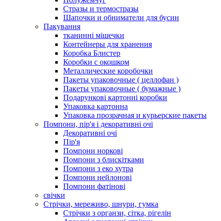
Стразы и термостразы
Шапочки и обниматели для бусин
Пакування
тканинні мішечки
Контейнеры для хранения
Коробка Блистер
Коробки с окошком
Металлические коробочки
Пакеты упаковочные ( целлофан )
Пакеты упаковочные ( бумажные )
Подарункові картонні коробки
Упаковка картонна
Упаковка прозрачная и курьерские пакеты
Помпони, пір'я і декоративні очі
Декоративні очі
Пір'я
Помпони норкові
Помпони з блискітками
Помпони з еко хутра
Помпони нейлонові
Помпони фатінові
свічки
Стрічки, мереживо, шнури, гумка
Стрічки з органзи, сітка, рігелін