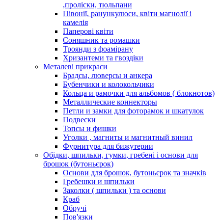
,проліски, тюльпани
Півонії, ранункулюси, квіти магнолії і
камелія
Паперові квіти
Соняшник та ромашки
Троянди з фоамірану
Хризантеми та гвоздіки
Металеві прикраси
Брадсы, люверсы и анкера
Бубенчики и колокольчики
Кольца и рамочки для альбомов ( блокнотов)
Металлические коннекторы
Петли и замки для фоторамок и шкатулок
Подвески
Топсы и фишки
Уголки , магниты и магнитный винил
Фурнитура для бижутерии
Обідки, шпильки, гумки, гребені і основи для
брошок (бутоньєрок)
Основи для брошок, бутоньєрок та значків
Гребешки и шпильки
Заколки ( шпильки ) та основи
Краб
Обручі
Пов'язки