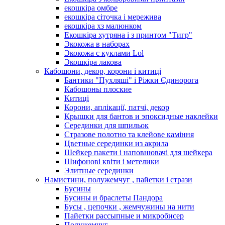
екошкіра омбре
екошкіра сіточка і мережива
екошкіра хз малюнком
Екошкіра хутряна і з принтом "Тигр"
Экокожа в наборах
Экокожа с куклами Lol
Экошкiра лакова
Кабошони, декор, корони і китиці
Бантики "Пухляші" і Ріжки Єдинорога
Кабошоны плоские
Китиці
Корони, аплікації, патчі, декор
Крышки для бантов и эпоксидные наклейки
Серединки для шпильок
Стразове полотно та клейове каміння
Цветные серединки из акрила
Шейкер пакети і наповнювачі для шейкера
Шифонові квіти і метелики
Элитные серединки
Намистини, полужемчуг , пайетки і стрази
Бусины
Бусины и браслеты Пандора
Бусы , цепочки , жемчужины на нити
Пайетки рассыпные и микробисер
Полужемчуг