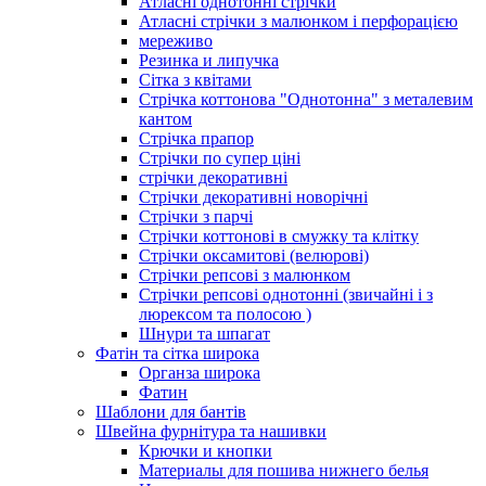
Атласні однотонні стрічки
Атласні стрічки з малюнком і перфорацією
мереживо
Резинка и липучка
Сітка з квітами
Стрічка коттонова "Однотонна" з металевим
кантом
Стрічка прапор
Стрічки по супер ціні
стрічки декоративні
Стрічки декоративні новорічні
Стрічки з парчі
Стрічки коттонові в смужку та клітку
Стрічки оксамитові (велюрові)
Стрічки репсові з малюнком
Стрічки репсові однотонні (звичайні і з
люрексом та полосою )
Шнури та шпагат
Фатін та сітка широка
Органза широка
Фатин
Шаблони для бантів
Швейна фурнітура та нашивки
Крючки и кнопки
Материалы для пошива нижнего белья