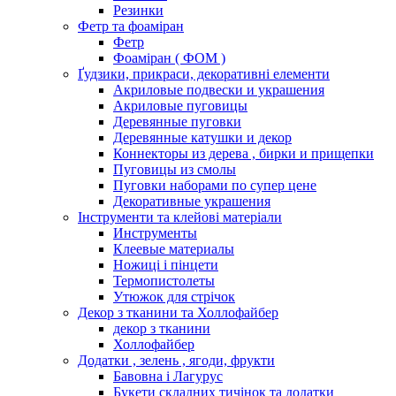
Резинки
Фетр та фоаміран
Фетр
Фоаміран ( ФОМ )
Ґудзики, прикраси, декоративні елементи
Акриловые подвески и украшения
Акриловые пуговицы
Деревянные пуговки
Деревянные катушки и декор
Коннекторы из дерева , бирки и прищепки
Пуговицы из смолы
Пуговки наборами по супер цене
Декоративные украшения
Інструменти та клейові матеріали
Инструменты
Клеевые материалы
Ножиці і пінцети
Термопистолеты
Утюжок для стрічок
Декор з тканини та Холлофайбер
декор з тканини
Холлофайбер
Додатки , зелень , ягоди, фрукти
Бавовна і Лагурус
Букети складних тичінок та додатки