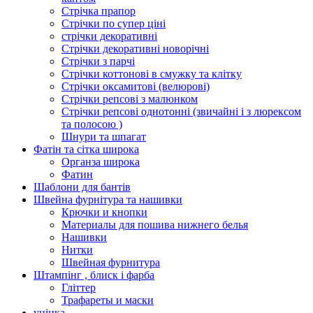
Стрічка прапор
Стрічки по супер ціні
стрічки декоративні
Стрічки декоративні новорічні
Стрічки з парчі
Стрічки коттонові в смужку та клітку
Стрічки оксамитові (велюрові)
Стрічки репсові з малюнком
Стрічки репсові однотонні (звичайні і з люрексом
та полосою )
Шнури та шпагат
Фатін та сітка широка
Органза широка
Фатин
Шаблони для бантів
Швейна фурнітура та нашивки
Крючки и кнопки
Материалы для пошива нижнего белья
Нашивки
Нитки
Швейная фурнитура
Штампінг , блиск і фарба
Гліттер
Трафареты и маски
уцінка