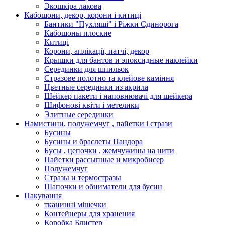
Экошкiра лакова
Кабошони, декор, корони і китиці
Бантики "Пухляші" і Ріжки Єдинорога
Кабошоны плоские
Китиці
Корони, аплікації, патчі, декор
Крышки для бантов и эпоксидные наклейки
Серединки для шпильок
Стразове полотно та клейове каміння
Цветные серединки из акрила
Шейкер пакети і наповнювачі для шейкера
Шифонові квіти і метелики
Элитные серединки
Намистини, полужемчуг , пайетки і стрази
Бусины
Бусины и браслеты Пандора
Бусы , цепочки , жемчужины на нити
Пайетки рассыпные и микробисер
Полужемчуг
Стразы и термостразы
Шапочки и обниматели для бусин
Пакування
тканинні мішечки
Контейнеры для хранения
Коробка Блистер