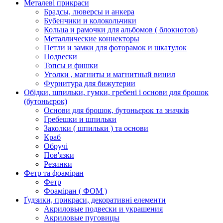
Металеві прикраси
Брадсы, люверсы и анкера
Бубенчики и колокольчики
Кольца и рамочки для альбомов ( блокнотов)
Металлические коннекторы
Петли и замки для фоторамок и шкатулок
Подвески
Топсы и фишки
Уголки , магниты и магнитный винил
Фурнитура для бижутерии
Обідки, шпильки, гумки, гребені і основи для брошок
(бутоньєрок)
Основи для брошок, бутоньєрок та значків
Гребешки и шпильки
Заколки ( шпильки ) та основи
Краб
Обручі
Пов'язки
Резинки
Фетр та фоаміран
Фетр
Фоаміран ( ФОМ )
Ґудзики, прикраси, декоративні елементи
Акриловые подвески и украшения
Акриловые пуговицы