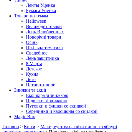
Ленты Уценка
Бумага Уценка
Товари по темам
Helloween
Великодні товари
День Влюбленных
Новорічні товари
Осінь
Шкільна тематика
Свадебное
День защитника
8 Марта
Детское
Кухня
Лето
Патриотичное
Знижки та акції
Екошкіра зі знижкою
Підвіски зі знижкою
Пуговки и фишки со скидкой
Серединки и кабошоны со скидкой
Magic Box
Головна
>
Квіти
>
Маки, еустома , квіти вишні та яблуні
,проліски, тюльпани
> Проліски , ліліі та незабудки