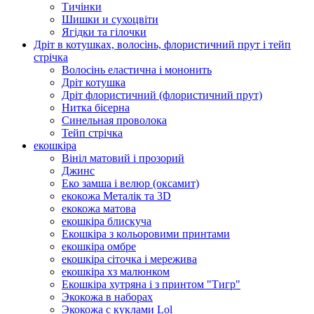
Тичінки
Шишки и сухоцвіти
Ягідки та гілочки
Дріт в котушках, волосінь, флористичний прут і тейп
стрічка
Волосінь еластична і мононить
Дріт котушка
Дріт флористичний (флористичний прут)
Нитка бісерна
Синельная проволока
Тейп стрічка
екошкіра
Вініл матовий і прозорий
Джинс
Еко замша і велюр (оксамит)
екокожа Металік та 3D
екокожа матова
екошкіра блискуча
Екошкіра з кольоровими принтами
екошкіра омбре
екошкіра сіточка і мережива
екошкіра хз малюнком
Екошкіра хутряна і з принтом "Тигр"
Экокожа в наборах
Экокожа с куклами Lol