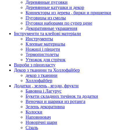
Деревянные пуговки
Деревянные катушки и декор
Коннекторы из дерева , бирки и прищепки
Пуговицы из смолы
Пуговки наборами по супер цене
Декоративные украшения
Інструменти та клейові матеріали
Инструменты
Клеевые материалы
Ножиці і пінцети
Термопистолеты
Утюжок для стрічок
Вироби з пінопласту
Декор з тканини та Холлофайбер
декор з тканини
Холлофайбер
Додатки , зелень , ягоди, фрукти
Бавовна і Лагурус
Букети складних тичінок та додатки
Веночки и шарики из ротанга
Зелень декоративна
Колоски
Наповнювач
Новорічні шари
Сізаль