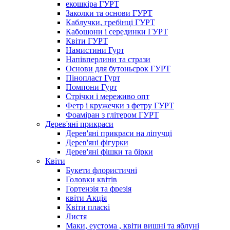
екошкіра ГУРТ
Заколки та основи ГУРТ
Каблучки, гребінці ГУРТ
Кабошони і серединки ГУРТ
Квіти ГУРТ
Намистини Гурт
Напівперлини та стрази
Основи для бутоньєрок ГУРТ
Пінопласт Гурт
Помпони Гурт
Стрічки і мереживо опт
Фетр і кружечки з фетру ГУРТ
Фоаміран з глітером ГУРТ
Дерев'яні прикраси
Дерев'яні прикраси на ліпучці
Дерев'яні фігурки
Дерев'яні фішки та бірки
Квіти
Букети флористичні
Головки квітів
Гортензія та фрезія
квіти Акція
Квіти пласкі
Листя
Маки, еустома , квіти вишні та яблуні