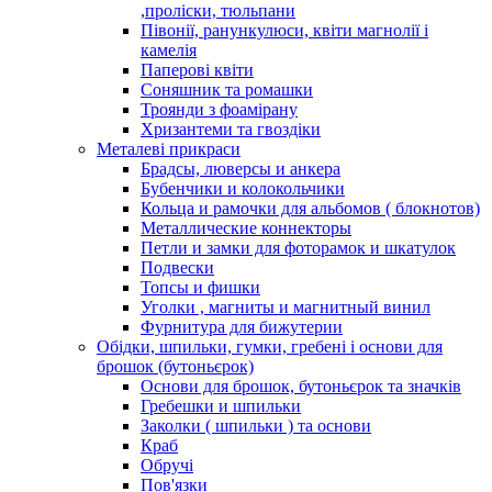
,проліски, тюльпани
Півонії, ранункулюси, квіти магнолії і
камелія
Паперові квіти
Соняшник та ромашки
Троянди з фоамірану
Хризантеми та гвоздіки
Металеві прикраси
Брадсы, люверсы и анкера
Бубенчики и колокольчики
Кольца и рамочки для альбомов ( блокнотов)
Металлические коннекторы
Петли и замки для фоторамок и шкатулок
Подвески
Топсы и фишки
Уголки , магниты и магнитный винил
Фурнитура для бижутерии
Обідки, шпильки, гумки, гребені і основи для
брошок (бутоньєрок)
Основи для брошок, бутоньєрок та значків
Гребешки и шпильки
Заколки ( шпильки ) та основи
Краб
Обручі
Пов'язки