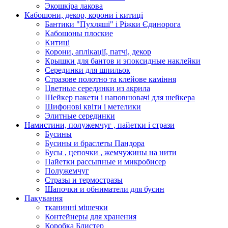
Экошкiра лакова
Кабошони, декор, корони і китиці
Бантики "Пухляші" і Ріжки Єдинорога
Кабошоны плоские
Китиці
Корони, аплікації, патчі, декор
Крышки для бантов и эпоксидные наклейки
Серединки для шпильок
Стразове полотно та клейове каміння
Цветные серединки из акрила
Шейкер пакети і наповнювачі для шейкера
Шифонові квіти і метелики
Элитные серединки
Намистини, полужемчуг , пайетки і стрази
Бусины
Бусины и браслеты Пандора
Бусы , цепочки , жемчужины на нити
Пайетки рассыпные и микробисер
Полужемчуг
Стразы и термостразы
Шапочки и обниматели для бусин
Пакування
тканинні мішечки
Контейнеры для хранения
Коробка Блистер