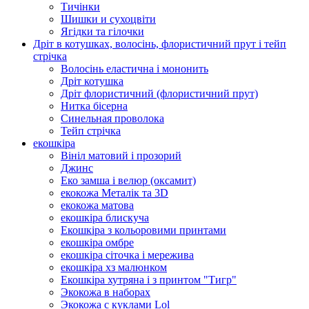
Тичінки
Шишки и сухоцвіти
Ягідки та гілочки
Дріт в котушках, волосінь, флористичний прут і тейп
стрічка
Волосінь еластична і мононить
Дріт котушка
Дріт флористичний (флористичний прут)
Нитка бісерна
Синельная проволока
Тейп стрічка
екошкіра
Вініл матовий і прозорий
Джинс
Еко замша і велюр (оксамит)
екокожа Металік та 3D
екокожа матова
екошкіра блискуча
Екошкіра з кольоровими принтами
екошкіра омбре
екошкіра сіточка і мережива
екошкіра хз малюнком
Екошкіра хутряна і з принтом "Тигр"
Экокожа в наборах
Экокожа с куклами Lol