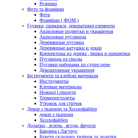
Резинки
Фетр та фоаміран
Фетр
Фоаміран ( ФОМ )
Ґудзики, прикраси, декоративні елементи
Акриловые подвески и украшения
Акриловые пуговицы
Деревянные пуговки
Деревянные катушки и декор
Коннекторы из дерева , бирки и прищепки
Пуговицы из смолы
Пуговки наборами по супер цене
Декоративные украшения
Інструменти та клейові матеріали
Инструменты
Клеевые материалы
Ножиці і пінцети
Термопистолеты
Утюжок для стрічок
Декор з тканини та Холлофайбер
декор з тканини
Холлофайбер
Додатки , зелень , ягоди, фрукти
Бавовна і Лагурус
Букети складних тичінок та додатки