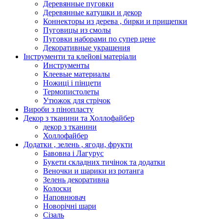
Деревянные пуговки
Деревянные катушки и декор
Коннекторы из дерева , бирки и прищепки
Пуговицы из смолы
Пуговки наборами по супер цене
Декоративные украшения
Інструменти та клейові матеріали
Инструменты
Клеевые материалы
Ножиці і пінцети
Термопистолеты
Утюжок для стрічок
Вироби з пінопласту
Декор з тканини та Холлофайбер
декор з тканини
Холлофайбер
Додатки , зелень , ягоди, фрукти
Бавовна і Лагурус
Букети складних тичінок та додатки
Веночки и шарики из ротанга
Зелень декоративна
Колоски
Наповнювач
Новорічні шари
Сізаль