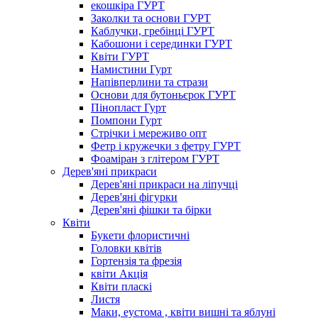
екошкіра ГУРТ
Заколки та основи ГУРТ
Каблучки, гребінці ГУРТ
Кабошони і серединки ГУРТ
Квіти ГУРТ
Намистини Гурт
Напівперлини та стрази
Основи для бутоньєрок ГУРТ
Пінопласт Гурт
Помпони Гурт
Стрічки і мереживо опт
Фетр і кружечки з фетру ГУРТ
Фоаміран з глітером ГУРТ
Дерев'яні прикраси
Дерев'яні прикраси на ліпучці
Дерев'яні фігурки
Дерев'яні фішки та бірки
Квіти
Букети флористичні
Головки квітів
Гортензія та фрезія
квіти Акція
Квіти пласкі
Листя
Маки, еустома , квіти вишні та яблуні