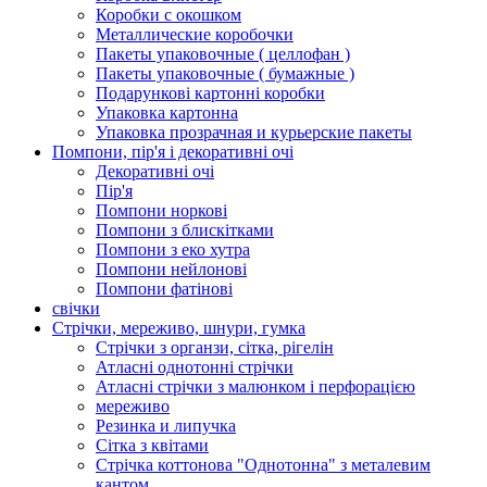
Коробки с окошком
Металлические коробочки
Пакеты упаковочные ( целлофан )
Пакеты упаковочные ( бумажные )
Подарункові картонні коробки
Упаковка картонна
Упаковка прозрачная и курьерские пакеты
Помпони, пір'я і декоративні очі
Декоративні очі
Пір'я
Помпони норкові
Помпони з блискітками
Помпони з еко хутра
Помпони нейлонові
Помпони фатінові
свічки
Стрічки, мереживо, шнури, гумка
Стрічки з органзи, сітка, рігелін
Атласні однотонні стрічки
Атласні стрічки з малюнком і перфорацією
мереживо
Резинка и липучка
Сітка з квітами
Стрічка коттонова "Однотонна" з металевим
кантом