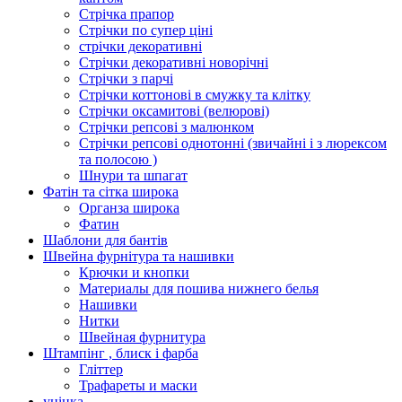
Стрічка прапор
Стрічки по супер ціні
стрічки декоративні
Стрічки декоративні новорічні
Стрічки з парчі
Стрічки коттонові в смужку та клітку
Стрічки оксамитові (велюрові)
Стрічки репсові з малюнком
Стрічки репсові однотонні (звичайні і з люрексом
та полосою )
Шнури та шпагат
Фатін та сітка широка
Органза широка
Фатин
Шаблони для бантів
Швейна фурнітура та нашивки
Крючки и кнопки
Материалы для пошива нижнего белья
Нашивки
Нитки
Швейная фурнитура
Штампінг , блиск і фарба
Гліттер
Трафареты и маски
уцінка