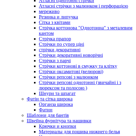
Атласні однотонні стрічки
Атласні стрічки з малюнком і перфорацією
мереживо
Резинка и липучка
Сітка з квітами
Стрічка коттонова "Однотонна" з металевим
кантом
Стрічка прапор
Стрічки по супер ціні
стрічки декоративні
Стрічки декоративні новорічні
Стрічки з парчі
Стрічки коттонові в смужку та клітку
Стрічки оксамитові (велюрові)
Стрічки репсові з малюнком
Стрічки репсові однотонні (звичайні і з
люрексом та полосою )
Шнури та шпагат
Фатін та сітка широка
Органза широка
Фатин
Шаблони для бантів
Швейна фурнітура та нашивки
Крючки и кнопки
Материалы для пошива нижнего белья