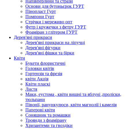
Напівперлини та стрази
Основи для бутоньєрок ГУРТ
Пінопласт Гурт
Помпони Гурт
Стрічки і мереживо опт
Фетр і кружечки з фетру ГУРТ
Фоаміран з глітером ГУРТ
Дерев'яні прикраси
Дерев'яні прикраси на ліпучці
Дерев'яні фігурки
Дерев'яні фішки та бірки
Квіти
Букети флористичні
Головки квітів
Гортензія та фрезія
квіти Акція
Квіти пласкі
Листя
Маки, еустома , квіти вишні та яблуні ,проліски,
тюльпани
Півонії, ранункулюси, квіти магнолії і камелія
Паперові квіти
Соняшник та ромашки
Троянди з фоамірану
Хризантеми та гвоздіки