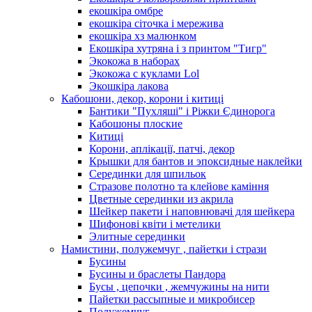
екошкіра омбре
екошкіра сіточка і мережива
екошкіра хз малюнком
Екошкіра хутряна і з принтом "Тигр"
Экокожа в наборах
Экокожа с куклами Lol
Экошкiра лакова
Кабошони, декор, корони і китиці
Бантики "Пухляші" і Ріжки Єдинорога
Кабошоны плоские
Китиці
Корони, аплікації, патчі, декор
Крышки для бантов и эпоксидные наклейки
Серединки для шпильок
Стразове полотно та клейове каміння
Цветные серединки из акрила
Шейкер пакети і наповнювачі для шейкера
Шифонові квіти і метелики
Элитные серединки
Намистини, полужемчуг , пайетки і стрази
Бусины
Бусины и браслеты Пандора
Бусы , цепочки , жемчужины на нити
Пайетки рассыпные и микробисер
Полужемчуг