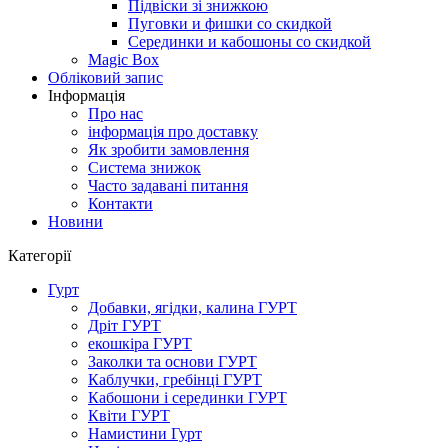
Підвіски зі знижкою
Пуговки и фишки со скидкой
Серединки и кабошоны со скидкой
Magic Box
Обліковий запис
Інформація
Про нас
інформація про доставку
Як зробити замовлення
Система знижок
Часто задавані питання
Контакти
Новини
Категорії
Гурт
Добавки, ягідки, калина ГУРТ
Дріт ГУРТ
екошкіра ГУРТ
Заколки та основи ГУРТ
Каблучки, гребінці ГУРТ
Кабошони і серединки ГУРТ
Квіти ГУРТ
Намистини Гурт