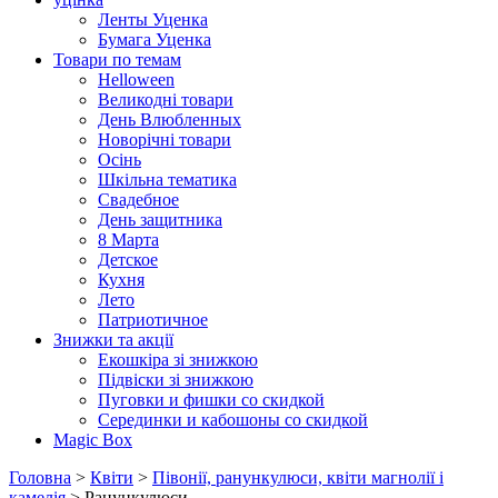
Ленты Уценка
Бумага Уценка
Товари по темам
Helloween
Великодні товари
День Влюбленных
Новорічні товари
Осінь
Шкільна тематика
Свадебное
День защитника
8 Марта
Детское
Кухня
Лето
Патриотичное
Знижки та акції
Екошкіра зі знижкою
Підвіски зі знижкою
Пуговки и фишки со скидкой
Серединки и кабошоны со скидкой
Magic Box
Головна
>
Квіти
>
Півонії, ранункулюси, квіти магнолії і
камелія
> Ранункулюси