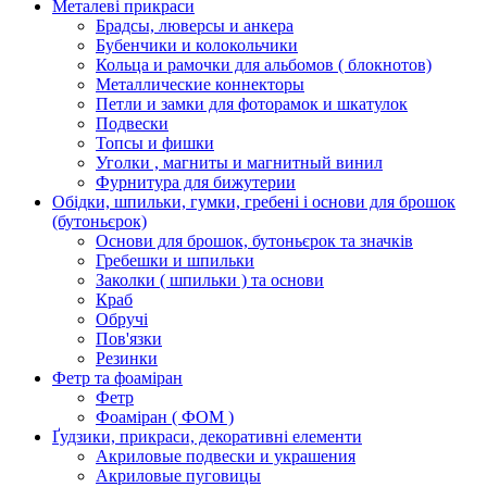
Металеві прикраси
Брадсы, люверсы и анкера
Бубенчики и колокольчики
Кольца и рамочки для альбомов ( блокнотов)
Металлические коннекторы
Петли и замки для фоторамок и шкатулок
Подвески
Топсы и фишки
Уголки , магниты и магнитный винил
Фурнитура для бижутерии
Обідки, шпильки, гумки, гребені і основи для брошок
(бутоньєрок)
Основи для брошок, бутоньєрок та значків
Гребешки и шпильки
Заколки ( шпильки ) та основи
Краб
Обручі
Пов'язки
Резинки
Фетр та фоаміран
Фетр
Фоаміран ( ФОМ )
Ґудзики, прикраси, декоративні елементи
Акриловые подвески и украшения
Акриловые пуговицы