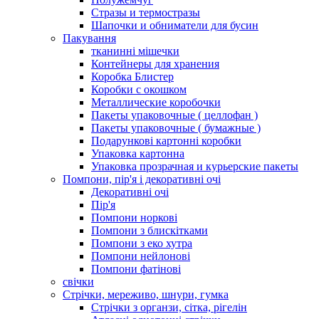
Стразы и термостразы
Шапочки и обниматели для бусин
Пакування
тканинні мішечки
Контейнеры для хранения
Коробка Блистер
Коробки с окошком
Металлические коробочки
Пакеты упаковочные ( целлофан )
Пакеты упаковочные ( бумажные )
Подарункові картонні коробки
Упаковка картонна
Упаковка прозрачная и курьерские пакеты
Помпони, пір'я і декоративні очі
Декоративні очі
Пір'я
Помпони норкові
Помпони з блискітками
Помпони з еко хутра
Помпони нейлонові
Помпони фатінові
свічки
Стрічки, мереживо, шнури, гумка
Стрічки з органзи, сітка, рігелін