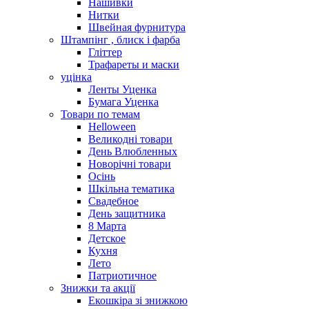
Нашивки
Нитки
Швейная фурнитура
Штампінг , блиск і фарба
Гліттер
Трафареты и маски
уцінка
Ленты Уценка
Бумага Уценка
Товари по темам
Helloween
Великодні товари
День Влюбленных
Новорічні товари
Осінь
Шкільна тематика
Свадебное
День защитника
8 Марта
Детское
Кухня
Лето
Патриотичное
Знижки та акції
Екошкіра зі знижкою