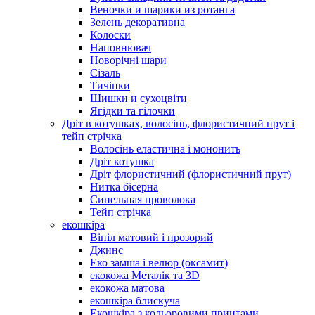
Веночки и шарики из ротанга
Зелень декоративна
Колоски
Наповнювач
Новорічні шари
Сізаль
Тичінки
Шишки и сухоцвіти
Ягідки та гілочки
Дріт в котушках, волосінь, флористичний прут і
тейп стрічка
Волосінь еластична і мононить
Дріт котушка
Дріт флористичний (флористичний прут)
Нитка бісерна
Синельная проволока
Тейп стрічка
екошкіра
Вініл матовий і прозорий
Джинс
Еко замша і велюр (оксамит)
екокожа Металік та 3D
екокожа матова
екошкіра блискуча
Екошкіра з кольоровими принтами