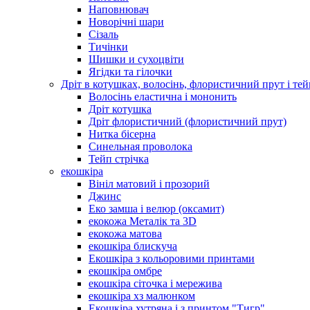
Наповнювач
Новорічні шари
Сізаль
Тичінки
Шишки и сухоцвіти
Ягідки та гілочки
Дріт в котушках, волосінь, флористичний прут і тей
Волосінь еластична і мононить
Дріт котушка
Дріт флористичний (флористичний прут)
Нитка бісерна
Синельная проволока
Тейп стрічка
екошкіра
Вініл матовий і прозорий
Джинс
Еко замша і велюр (оксамит)
екокожа Металік та 3D
екокожа матова
екошкіра блискуча
Екошкіра з кольоровими принтами
екошкіра омбре
екошкіра сіточка і мережива
екошкіра хз малюнком
Екошкіра хутряна і з принтом "Тигр"