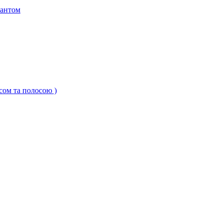
кантом
ксом та полосою )