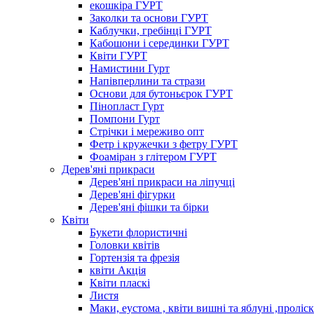
екошкіра ГУРТ
Заколки та основи ГУРТ
Каблучки, гребінці ГУРТ
Кабошони і серединки ГУРТ
Квіти ГУРТ
Намистини Гурт
Напівперлини та стрази
Основи для бутоньєрок ГУРТ
Пінопласт Гурт
Помпони Гурт
Стрічки і мереживо опт
Фетр і кружечки з фетру ГУРТ
Фоаміран з глітером ГУРТ
Дерев'яні прикраси
Дерев'яні прикраси на ліпучці
Дерев'яні фігурки
Дерев'яні фішки та бірки
Квіти
Букети флористичні
Головки квітів
Гортензія та фрезія
квіти Акція
Квіти пласкі
Листя
Маки, еустома , квіти вишні та яблуні ,проліс