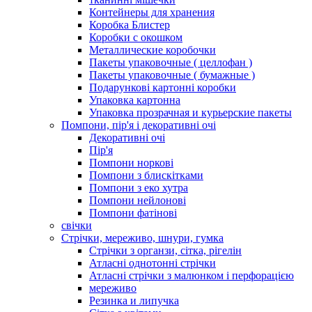
Контейнеры для хранения
Коробка Блистер
Коробки с окошком
Металлические коробочки
Пакеты упаковочные ( целлофан )
Пакеты упаковочные ( бумажные )
Подарункові картонні коробки
Упаковка картонна
Упаковка прозрачная и курьерские пакеты
Помпони, пір'я і декоративні очі
Декоративні очі
Пір'я
Помпони норкові
Помпони з блискітками
Помпони з еко хутра
Помпони нейлонові
Помпони фатінові
свічки
Стрічки, мереживо, шнури, гумка
Стрічки з органзи, сітка, рігелін
Атласні однотонні стрічки
Атласні стрічки з малюнком і перфорацією
мереживо
Резинка и липучка