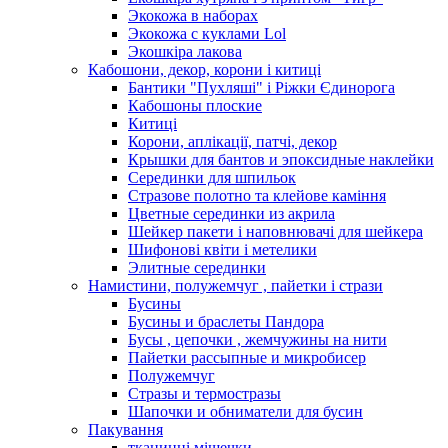
Экокожа в наборах
Экокожа с куклами Lol
Экошкiра лакова
Кабошони, декор, корони і китиці
Бантики "Пухляші" і Ріжки Єдинорога
Кабошоны плоские
Китиці
Корони, аплікації, патчі, декор
Крышки для бантов и эпоксидные наклейки
Серединки для шпильок
Стразове полотно та клейове каміння
Цветные серединки из акрила
Шейкер пакети і наповнювачі для шейкера
Шифонові квіти і метелики
Элитные серединки
Намистини, полужемчуг , пайетки і стрази
Бусины
Бусины и браслеты Пандора
Бусы , цепочки , жемчужины на нити
Пайетки рассыпные и микробисер
Полужемчуг
Стразы и термостразы
Шапочки и обниматели для бусин
Пакування
тканинні мішечки