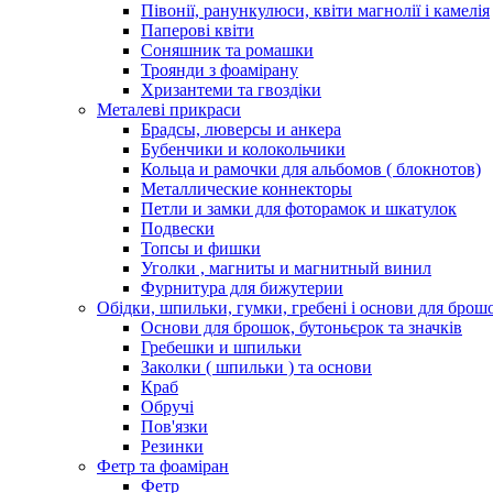
Півонії, ранункулюси, квіти магнолії і камелія
Паперові квіти
Соняшник та ромашки
Троянди з фоамірану
Хризантеми та гвоздіки
Металеві прикраси
Брадсы, люверсы и анкера
Бубенчики и колокольчики
Кольца и рамочки для альбомов ( блокнотов)
Металлические коннекторы
Петли и замки для фоторамок и шкатулок
Подвески
Топсы и фишки
Уголки , магниты и магнитный винил
Фурнитура для бижутерии
Обідки, шпильки, гумки, гребені і основи для брош
Основи для брошок, бутоньєрок та значків
Гребешки и шпильки
Заколки ( шпильки ) та основи
Краб
Обручі
Пов'язки
Резинки
Фетр та фоаміран
Фетр