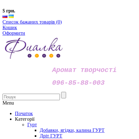
$
грн.
Список бажаних товарів (0)
Кошик
Оформити
Аромат творчості
096-85-88-003
Menu
Початок
Категорії
Гурт
Добавки, ягідки, калина ГУРТ
Дріт ГУРТ