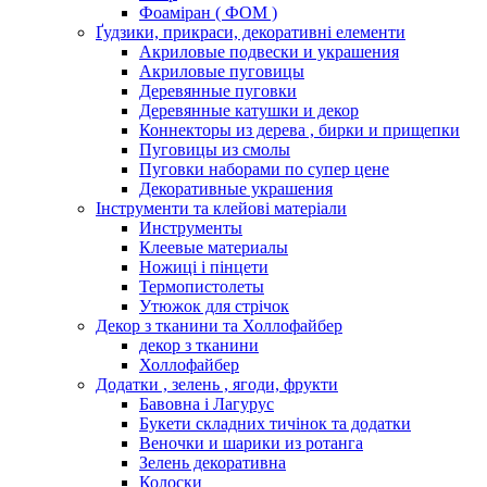
Фоаміран ( ФОМ )
Ґудзики, прикраси, декоративні елементи
Акриловые подвески и украшения
Акриловые пуговицы
Деревянные пуговки
Деревянные катушки и декор
Коннекторы из дерева , бирки и прищепки
Пуговицы из смолы
Пуговки наборами по супер цене
Декоративные украшения
Інструменти та клейові матеріали
Инструменты
Клеевые материалы
Ножиці і пінцети
Термопистолеты
Утюжок для стрічок
Декор з тканини та Холлофайбер
декор з тканини
Холлофайбер
Додатки , зелень , ягоди, фрукти
Бавовна і Лагурус
Букети складних тичінок та додатки
Веночки и шарики из ротанга
Зелень декоративна
Колоски