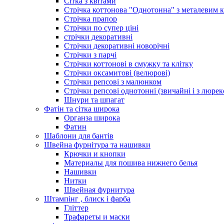
Сітка з квітами
Стрічка коттонова "Однотонна" з металевим 
Стрічка прапор
Стрічки по супер ціні
стрічки декоративні
Стрічки декоративні новорічні
Стрічки з парчі
Стрічки коттонові в смужку та клітку
Стрічки оксамитові (велюрові)
Стрічки репсові з малюнком
Стрічки репсові однотонні (звичайні і з люре
Шнури та шпагат
Фатін та сітка широка
Органза широка
Фатин
Шаблони для бантів
Швейна фурнітура та нашивки
Крючки и кнопки
Материалы для пошива нижнего белья
Нашивки
Нитки
Швейная фурнитура
Штампінг , блиск і фарба
Гліттер
Трафареты и маски