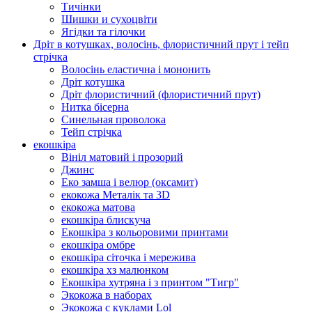
Тичінки
Шишки и сухоцвіти
Ягідки та гілочки
Дріт в котушках, волосінь, флористичний прут і тейп
стрічка
Волосінь еластична і мононить
Дріт котушка
Дріт флористичний (флористичний прут)
Нитка бісерна
Синельная проволока
Тейп стрічка
екошкіра
Вініл матовий і прозорий
Джинс
Еко замша і велюр (оксамит)
екокожа Металік та 3D
екокожа матова
екошкіра блискуча
Екошкіра з кольоровими принтами
екошкіра омбре
екошкіра сіточка і мережива
екошкіра хз малюнком
Екошкіра хутряна і з принтом "Тигр"
Экокожа в наборах
Экокожа с куклами Lol