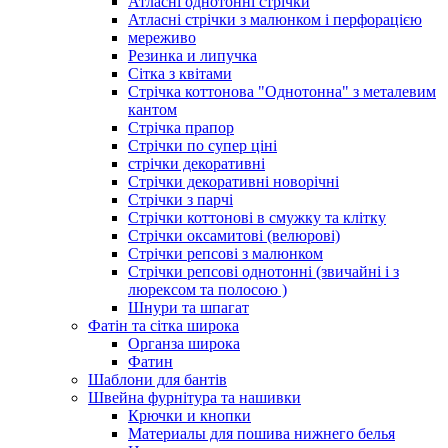
Атласні однотонні стрічки
Атласні стрічки з малюнком і перфорацією
мереживо
Резинка и липучка
Сітка з квітами
Стрічка коттонова "Однотонна" з металевим
кантом
Стрічка прапор
Стрічки по супер ціні
стрічки декоративні
Стрічки декоративні новорічні
Стрічки з парчі
Стрічки коттонові в смужку та клітку
Стрічки оксамитові (велюрові)
Стрічки репсові з малюнком
Стрічки репсові однотонні (звичайні і з
люрексом та полосою )
Шнури та шпагат
Фатін та сітка широка
Органза широка
Фатин
Шаблони для бантів
Швейна фурнітура та нашивки
Крючки и кнопки
Материалы для пошива нижнего белья