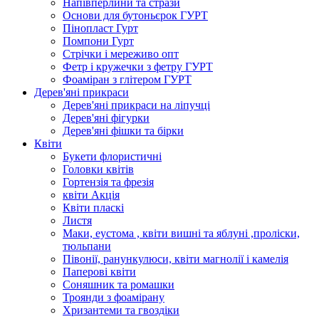
Напівперлини та стрази
Основи для бутоньєрок ГУРТ
Пінопласт Гурт
Помпони Гурт
Стрічки і мереживо опт
Фетр і кружечки з фетру ГУРТ
Фоаміран з глітером ГУРТ
Дерев'яні прикраси
Дерев'яні прикраси на ліпучці
Дерев'яні фігурки
Дерев'яні фішки та бірки
Квіти
Букети флористичні
Головки квітів
Гортензія та фрезія
квіти Акція
Квіти пласкі
Листя
Маки, еустома , квіти вишні та яблуні ,проліски,
тюльпани
Півонії, ранункулюси, квіти магнолії і камелія
Паперові квіти
Соняшник та ромашки
Троянди з фоамірану
Хризантеми та гвоздіки