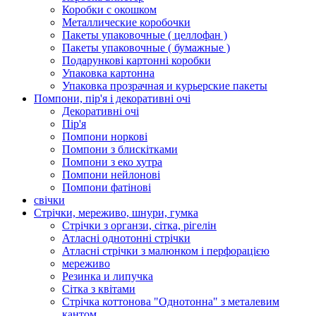
Коробки с окошком
Металлические коробочки
Пакеты упаковочные ( целлофан )
Пакеты упаковочные ( бумажные )
Подарункові картонні коробки
Упаковка картонна
Упаковка прозрачная и курьерские пакеты
Помпони, пір'я і декоративні очі
Декоративні очі
Пір'я
Помпони норкові
Помпони з блискітками
Помпони з еко хутра
Помпони нейлонові
Помпони фатінові
свічки
Стрічки, мереживо, шнури, гумка
Стрічки з органзи, сітка, рігелін
Атласні однотонні стрічки
Атласні стрічки з малюнком і перфорацією
мереживо
Резинка и липучка
Сітка з квітами
Стрічка коттонова "Однотонна" з металевим
кантом