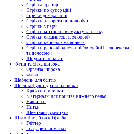
Стрічка прапор
Стрічки по супер ціні
стрічки декоративні
Стрічки декоративні новорічні
Стрічки з парчі
Стрічки коттонові в смужку та клітку
Стрічки оксамитові (велюрові)
Стрічки репсові з малюнком
Стрічки репсові однотонні (звичайні і з люрексом
та полосою )
Шнури та шпагат
Фатін та сітка широка
Органза широка
Фатин
Шаблони для бантів
Швейна фурнітура та нашивки
Крючки и кнопки
Материалы для пошива нижнего белья
Нашивки
Нитки
Швейная фурнитура
Штампінг , блиск і фарба
Гліттер
Трафареты и маски
уцінка