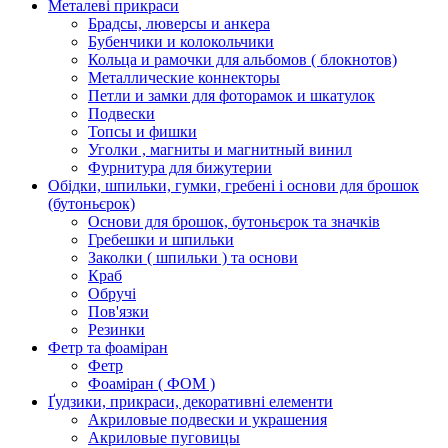
Металеві прикраси
Брадсы, люверсы и анкера
Бубенчики и колокольчики
Кольца и рамочки для альбомов ( блокнотов)
Металлические коннекторы
Петли и замки для фоторамок и шкатулок
Подвески
Топсы и фишки
Уголки , магниты и магнитный винил
Фурнитура для бижутерии
Обідки, шпильки, гумки, гребені і основи для брошок
(бутоньєрок)
Основи для брошок, бутоньєрок та значків
Гребешки и шпильки
Заколки ( шпильки ) та основи
Краб
Обручі
Пов'язки
Резинки
Фетр та фоаміран
Фетр
Фоаміран ( ФОМ )
Ґудзики, прикраси, декоративні елементи
Акриловые подвески и украшения
Акриловые пуговицы