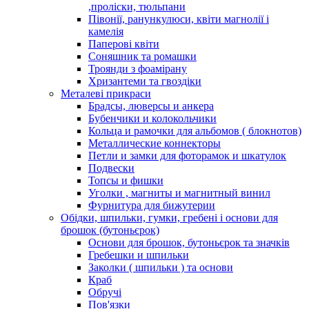
,проліски, тюльпани
Півонії, ранункулюси, квіти магнолії і
камелія
Паперові квіти
Соняшник та ромашки
Троянди з фоамірану
Хризантеми та гвоздіки
Металеві прикраси
Брадсы, люверсы и анкера
Бубенчики и колокольчики
Кольца и рамочки для альбомов ( блокнотов)
Металлические коннекторы
Петли и замки для фоторамок и шкатулок
Подвески
Топсы и фишки
Уголки , магниты и магнитный винил
Фурнитура для бижутерии
Обідки, шпильки, гумки, гребені і основи для
брошок (бутоньєрок)
Основи для брошок, бутоньєрок та значків
Гребешки и шпильки
Заколки ( шпильки ) та основи
Краб
Обручі
Пов'язки