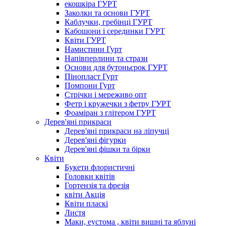
екошкіра ГУРТ
Заколки та основи ГУРТ
Каблучки, гребінці ГУРТ
Кабошони і серединки ГУРТ
Квіти ГУРТ
Намистини Гурт
Напівперлини та стрази
Основи для бутоньєрок ГУРТ
Пінопласт Гурт
Помпони Гурт
Стрічки і мереживо опт
Фетр і кружечки з фетру ГУРТ
Фоаміран з глітером ГУРТ
Дерев'яні прикраси
Дерев'яні прикраси на ліпучці
Дерев'яні фігурки
Дерев'яні фішки та бірки
Квіти
Букети флористичні
Головки квітів
Гортензія та фрезія
квіти Акція
Квіти пласкі
Листя
Маки, еустома , квіти вишні та яблуні