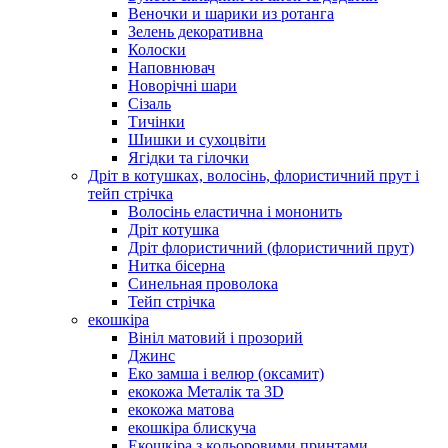
Веночки и шарики из ротанга
Зелень декоративна
Колоски
Наповнювач
Новорічні шари
Сізаль
Тичінки
Шишки и сухоцвіти
Ягідки та гілочки
Дріт в котушках, волосінь, флористичний прут і
тейп стрічка
Волосінь еластична і мононить
Дріт котушка
Дріт флористичний (флористичний прут)
Нитка бісерна
Синельная проволока
Тейп стрічка
екошкіра
Вініл матовий і прозорий
Джинс
Еко замша і велюр (оксамит)
екокожа Металік та 3D
екокожа матова
екошкіра блискуча
Екошкіра з кольоровими принтами