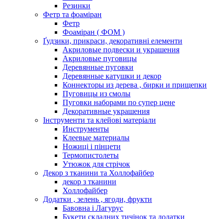
Резинки
Фетр та фоаміран
Фетр
Фоаміран ( ФОМ )
Ґудзики, прикраси, декоративні елементи
Акриловые подвески и украшения
Акриловые пуговицы
Деревянные пуговки
Деревянные катушки и декор
Коннекторы из дерева , бирки и прищепки
Пуговицы из смолы
Пуговки наборами по супер цене
Декоративные украшения
Інструменти та клейові матеріали
Инструменты
Клеевые материалы
Ножиці і пінцети
Термопистолеты
Утюжок для стрічок
Декор з тканини та Холлофайбер
декор з тканини
Холлофайбер
Додатки , зелень , ягоди, фрукти
Бавовна і Лагурус
Букети складних тичінок та додатки