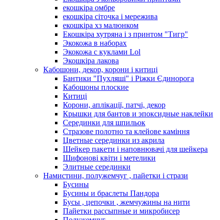
екошкіра омбре
екошкіра сіточка і мережива
екошкіра хз малюнком
Екошкіра хутряна і з принтом "Тигр"
Экокожа в наборах
Экокожа с куклами Lol
Экошкiра лакова
Кабошони, декор, корони і китиці
Бантики "Пухляші" і Ріжки Єдинорога
Кабошоны плоские
Китиці
Корони, аплікації, патчі, декор
Крышки для бантов и эпоксидные наклейки
Серединки для шпильок
Стразове полотно та клейове каміння
Цветные серединки из акрила
Шейкер пакети і наповнювачі для шейкера
Шифонові квіти і метелики
Элитные серединки
Намистини, полужемчуг , пайетки і стрази
Бусины
Бусины и браслеты Пандора
Бусы , цепочки , жемчужины на нити
Пайетки рассыпные и микробисер
Полужемчуг