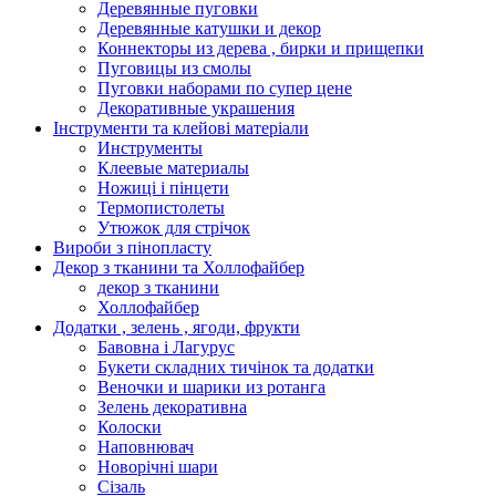
Деревянные пуговки
Деревянные катушки и декор
Коннекторы из дерева , бирки и прищепки
Пуговицы из смолы
Пуговки наборами по супер цене
Декоративные украшения
Інструменти та клейові матеріали
Инструменты
Клеевые материалы
Ножиці і пінцети
Термопистолеты
Утюжок для стрічок
Вироби з пінопласту
Декор з тканини та Холлофайбер
декор з тканини
Холлофайбер
Додатки , зелень , ягоди, фрукти
Бавовна і Лагурус
Букети складних тичінок та додатки
Веночки и шарики из ротанга
Зелень декоративна
Колоски
Наповнювач
Новорічні шари
Сізаль