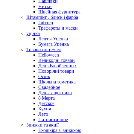
Нашивки
Нитки
Швейная фурнитура
Штампінг , блиск і фарба
Гліттер
Трафареты и маски
уцінка
Ленты Уценка
Бумага Уценка
Товари по темам
Helloween
Великодні товари
День Влюбленных
Новорічні товари
Осінь
Шкільна тематика
Свадебное
День защитника
8 Марта
Детское
Кухня
Лето
Патриотичное
Знижки та акції
Екошкіра зі знижкою