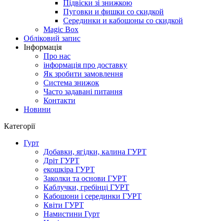
Підвіски зі знижкою
Пуговки и фишки со скидкой
Серединки и кабошоны со скидкой
Magic Box
Обліковий запис
Інформація
Про нас
інформація про доставку
Як зробити замовлення
Система знижок
Часто задавані питання
Контакти
Новини
Категорії
Гурт
Добавки, ягідки, калина ГУРТ
Дріт ГУРТ
екошкіра ГУРТ
Заколки та основи ГУРТ
Каблучки, гребінці ГУРТ
Кабошони і серединки ГУРТ
Квіти ГУРТ
Намистини Гурт