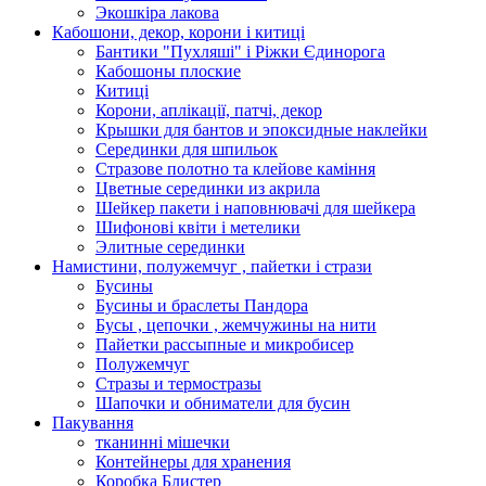
Экошкiра лакова
Кабошони, декор, корони і китиці
Бантики "Пухляші" і Ріжки Єдинорога
Кабошоны плоские
Китиці
Корони, аплікації, патчі, декор
Крышки для бантов и эпоксидные наклейки
Серединки для шпильок
Стразове полотно та клейове каміння
Цветные серединки из акрила
Шейкер пакети і наповнювачі для шейкера
Шифонові квіти і метелики
Элитные серединки
Намистини, полужемчуг , пайетки і стрази
Бусины
Бусины и браслеты Пандора
Бусы , цепочки , жемчужины на нити
Пайетки рассыпные и микробисер
Полужемчуг
Стразы и термостразы
Шапочки и обниматели для бусин
Пакування
тканинні мішечки
Контейнеры для хранения
Коробка Блистер