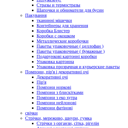
Стразы и термостразы
Шапочки и обниматели для бусин
Пакування
тканинні мішечки
Контейнеры для хранения
Коробка Блистер
Коробки с окошком
Металлические коробочки
Пакеты упаковочные ( целлофан )
Пакеты упаковочные ( бумажные )
Подарункові картонні коробки
Упаковка картонна
Упаковка прозрачная и курьерские пакеты
Помпони, пір'я і декоративні очі
Декоративні очі
Пір'я
Помпони норкові
Помпони з блискітками
Помпони з еко хутра
Помпони нейлонові
Помпони фатінові
свічки
Стрічки, мереживо, шнури, гумка
Стрічки з органзи, сітка, рігелін