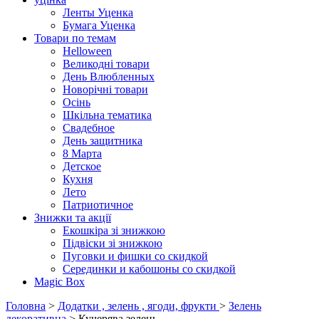
Ленты Уценка
Бумага Уценка
Товари по темам
Helloween
Великодні товари
День Влюбленных
Новорічні товари
Осінь
Шкільна тематика
Свадебное
День защитника
8 Марта
Детское
Кухня
Лето
Патриотичное
Знижки та акції
Екошкіра зі знижкою
Підвіски зі знижкою
Пуговки и фишки со скидкой
Серединки и кабошоны со скидкой
Magic Box
Головна
>
Додатки , зелень , ягоди, фрукти
>
Зелень
декоративна
> Кучерява зелень