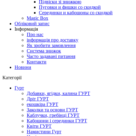
Підвіски зі знижкою
Пуговки и фишки со скидкой
Серединки и кабошоны со скидкой
Magic Box
Обліковий запис
Інформація
Про нас
інформація про доставку
Як зробити замовлення
Система знижок
Часто задавані питання
Контакти
Новини
Категорії
Гурт
Добавки, ягідки, калина ГУРТ
Дріт ГУРТ
екошкіра ГУРТ
Заколки та основи ГУРТ
Каблучки, гребінці ГУРТ
Кабошони і серединки ГУРТ
Квіти ГУРТ
Намистини Гурт