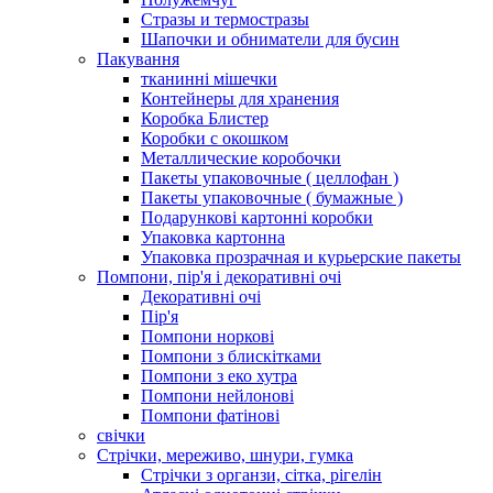
Стразы и термостразы
Шапочки и обниматели для бусин
Пакування
тканинні мішечки
Контейнеры для хранения
Коробка Блистер
Коробки с окошком
Металлические коробочки
Пакеты упаковочные ( целлофан )
Пакеты упаковочные ( бумажные )
Подарункові картонні коробки
Упаковка картонна
Упаковка прозрачная и курьерские пакеты
Помпони, пір'я і декоративні очі
Декоративні очі
Пір'я
Помпони норкові
Помпони з блискітками
Помпони з еко хутра
Помпони нейлонові
Помпони фатінові
свічки
Стрічки, мереживо, шнури, гумка
Стрічки з органзи, сітка, рігелін