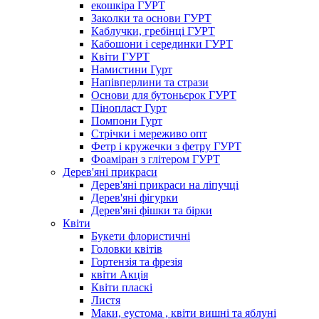
екошкіра ГУРТ
Заколки та основи ГУРТ
Каблучки, гребінці ГУРТ
Кабошони і серединки ГУРТ
Квіти ГУРТ
Намистини Гурт
Напівперлини та стрази
Основи для бутоньєрок ГУРТ
Пінопласт Гурт
Помпони Гурт
Стрічки і мереживо опт
Фетр і кружечки з фетру ГУРТ
Фоаміран з глітером ГУРТ
Дерев'яні прикраси
Дерев'яні прикраси на ліпучці
Дерев'яні фігурки
Дерев'яні фішки та бірки
Квіти
Букети флористичні
Головки квітів
Гортензія та фрезія
квіти Акція
Квіти пласкі
Листя
Маки, еустома , квіти вишні та яблуні