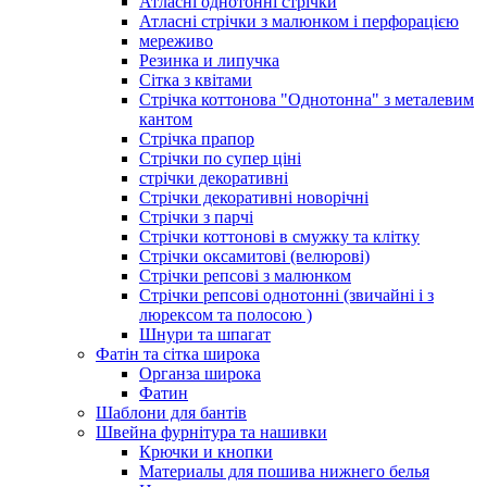
Атласні однотонні стрічки
Атласні стрічки з малюнком і перфорацією
мереживо
Резинка и липучка
Сітка з квітами
Стрічка коттонова "Однотонна" з металевим
кантом
Стрічка прапор
Стрічки по супер ціні
стрічки декоративні
Стрічки декоративні новорічні
Стрічки з парчі
Стрічки коттонові в смужку та клітку
Стрічки оксамитові (велюрові)
Стрічки репсові з малюнком
Стрічки репсові однотонні (звичайні і з
люрексом та полосою )
Шнури та шпагат
Фатін та сітка широка
Органза широка
Фатин
Шаблони для бантів
Швейна фурнітура та нашивки
Крючки и кнопки
Материалы для пошива нижнего белья