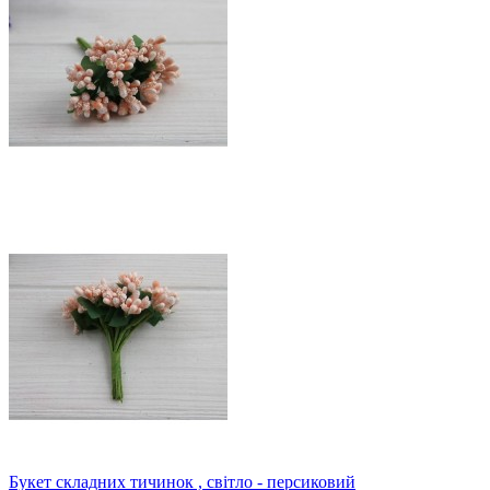
Букет складних тичинок , світло - персиковий