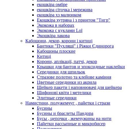
екошкіра омбре
екошкіра сіточка і мережива
екошкіра хз малюнком
Екошкіра хутряна і з принтом "Тигр"
Экокожа в наборах
Экокожа с куклами Lol
Экошкiра лакова
Кабошони, декор, корони і китиці
Бантики "Пухляші" і Ріжки Єдинорога
Кабошоны плоские
Китиці
Корони, аплікації, патчі, декор
Крышки для бантов и эпоксидные наклейки
Серединки для шпильок
Стразове полотно та клейове каміння
Цветные серединки из акрила
Шейкер пакети і наповнювачі для шейкера
Шифонові квіти і метелики
Элитные серединки
Намистини, полужемчуг , пайетки і стрази
Бусины
Бусины и браслеты Пандора
Бусы , цепочки , жемчужины на нити
Пайетки рассыпные и микробисер
Полужемчуг