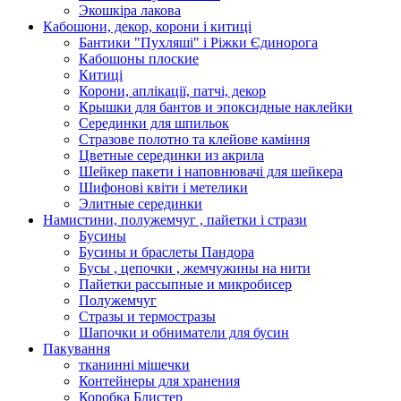
Экошкiра лакова
Кабошони, декор, корони і китиці
Бантики "Пухляші" і Ріжки Єдинорога
Кабошоны плоские
Китиці
Корони, аплікації, патчі, декор
Крышки для бантов и эпоксидные наклейки
Серединки для шпильок
Стразове полотно та клейове каміння
Цветные серединки из акрила
Шейкер пакети і наповнювачі для шейкера
Шифонові квіти і метелики
Элитные серединки
Намистини, полужемчуг , пайетки і стрази
Бусины
Бусины и браслеты Пандора
Бусы , цепочки , жемчужины на нити
Пайетки рассыпные и микробисер
Полужемчуг
Стразы и термостразы
Шапочки и обниматели для бусин
Пакування
тканинні мішечки
Контейнеры для хранения
Коробка Блистер