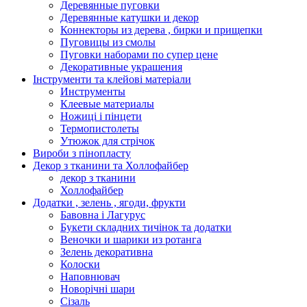
Деревянные пуговки
Деревянные катушки и декор
Коннекторы из дерева , бирки и прищепки
Пуговицы из смолы
Пуговки наборами по супер цене
Декоративные украшения
Інструменти та клейові матеріали
Инструменты
Клеевые материалы
Ножиці і пінцети
Термопистолеты
Утюжок для стрічок
Вироби з пінопласту
Декор з тканини та Холлофайбер
декор з тканини
Холлофайбер
Додатки , зелень , ягоди, фрукти
Бавовна і Лагурус
Букети складних тичінок та додатки
Веночки и шарики из ротанга
Зелень декоративна
Колоски
Наповнювач
Новорічні шари
Сізаль