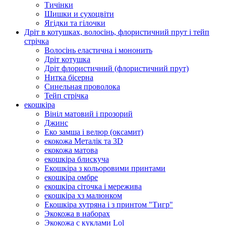
Тичінки
Шишки и сухоцвіти
Ягідки та гілочки
Дріт в котушках, волосінь, флористичний прут і тейп
стрічка
Волосінь еластична і мононить
Дріт котушка
Дріт флористичний (флористичний прут)
Нитка бісерна
Синельная проволока
Тейп стрічка
екошкіра
Вініл матовий і прозорий
Джинс
Еко замша і велюр (оксамит)
екокожа Металік та 3D
екокожа матова
екошкіра блискуча
Екошкіра з кольоровими принтами
екошкіра омбре
екошкіра сіточка і мережива
екошкіра хз малюнком
Екошкіра хутряна і з принтом "Тигр"
Экокожа в наборах
Экокожа с куклами Lol