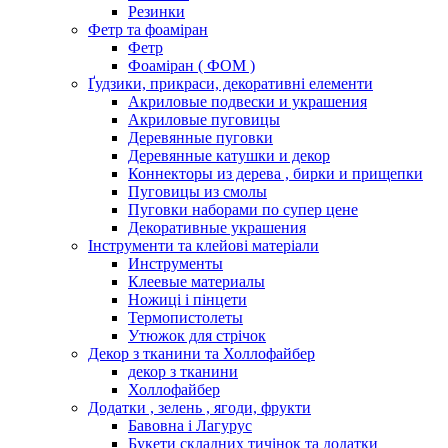
Резинки
Фетр та фоаміран
Фетр
Фоаміран ( ФОМ )
Ґудзики, прикраси, декоративні елементи
Акриловые подвески и украшения
Акриловые пуговицы
Деревянные пуговки
Деревянные катушки и декор
Коннекторы из дерева , бирки и прищепки
Пуговицы из смолы
Пуговки наборами по супер цене
Декоративные украшения
Інструменти та клейові матеріали
Инструменты
Клеевые материалы
Ножиці і пінцети
Термопистолеты
Утюжок для стрічок
Декор з тканини та Холлофайбер
декор з тканини
Холлофайбер
Додатки , зелень , ягоди, фрукти
Бавовна і Лагурус
Букети складних тичінок та додатки