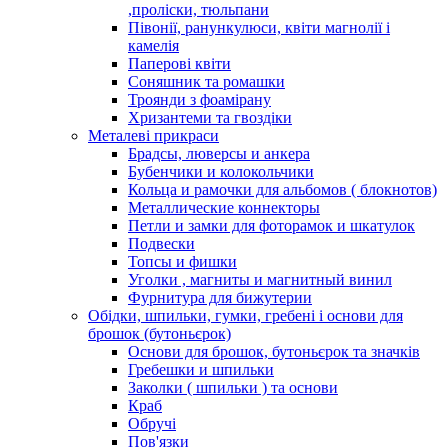
,проліски, тюльпани
Півонії, ранункулюси, квіти магнолії і
камелія
Паперові квіти
Соняшник та ромашки
Троянди з фоамірану
Хризантеми та гвоздіки
Металеві прикраси
Брадсы, люверсы и анкера
Бубенчики и колокольчики
Кольца и рамочки для альбомов ( блокнотов)
Металлические коннекторы
Петли и замки для фоторамок и шкатулок
Подвески
Топсы и фишки
Уголки , магниты и магнитный винил
Фурнитура для бижутерии
Обідки, шпильки, гумки, гребені і основи для
брошок (бутоньєрок)
Основи для брошок, бутоньєрок та значків
Гребешки и шпильки
Заколки ( шпильки ) та основи
Краб
Обручі
Пов'язки