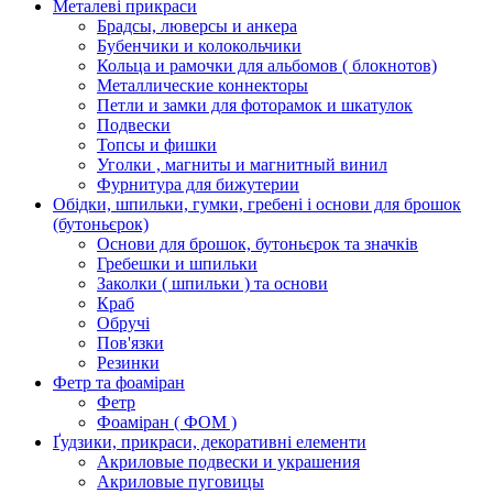
Металеві прикраси
Брадсы, люверсы и анкера
Бубенчики и колокольчики
Кольца и рамочки для альбомов ( блокнотов)
Металлические коннекторы
Петли и замки для фоторамок и шкатулок
Подвески
Топсы и фишки
Уголки , магниты и магнитный винил
Фурнитура для бижутерии
Обідки, шпильки, гумки, гребені і основи для брошок
(бутоньєрок)
Основи для брошок, бутоньєрок та значків
Гребешки и шпильки
Заколки ( шпильки ) та основи
Краб
Обручі
Пов'язки
Резинки
Фетр та фоаміран
Фетр
Фоаміран ( ФОМ )
Ґудзики, прикраси, декоративні елементи
Акриловые подвески и украшения
Акриловые пуговицы