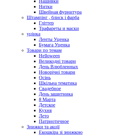
Нашивки
Нитки
Швейная фурнитура
Штампінг , блиск і фарба
Гліттер
Трафареты и маски
уцінка
Ленты Уценка
Бумага Уценка
Товари по темам
Helloween
Великодні товари
День Влюбленных
Новорічні товари
Осінь
Шкільна тематика
Свадебное
День защитника
8 Марта
Детское
Кухня
Лето
Патриотичное
Знижки та акції
Екошкіра зі знижкою