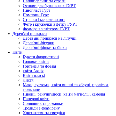
Напівперлини та стрази
Основи для бутоньєрок ГУРТ
Пінопласт Гурт
Помпони Гурт
Стрічки і мереживо опт
Фетр і кружечки з фетру ГУРТ
Фоаміран з глітером ГУРТ
Дерев'яні прикраси
Дерев'яні прикраси на ліпучці
Дерев'яні фігурки
Дерев'яні фішки та бірки
Квіти
Букети флористичні
Головки квітів
Гортензія та фрезія
квіти Акція
Квіти пласкі
Листя
Маки, еустома , квіти вишні та яблуні ,проліски,
тюльпани
Півонії, ранункулюси, квіти магнолії і камелія
Паперові квіти
Соняшник та ромашки
Троянди з фоамірану
Хризантеми та гвоздіки