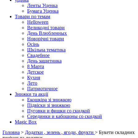
Ленты Уценка
Бумага Уценка
Товари по темам
Helloween
Великодні товари
День Влюбленных
Новорічні товари
Осінь
Шкільна тематика
Свадебное
День защитника
8 Марта
Детское
Кухня
Лето
Патриотичное
Знижки та акції
Екошкіра зі знижкою
Підвіски зі знижкою
Пуговки и фишки со скидкой
Серединки и кабошоны со скидкой
Magic Box
Головна
>
Додатки , зелень , ягоди, фрукти
> Букети складних
тичінок та додатки