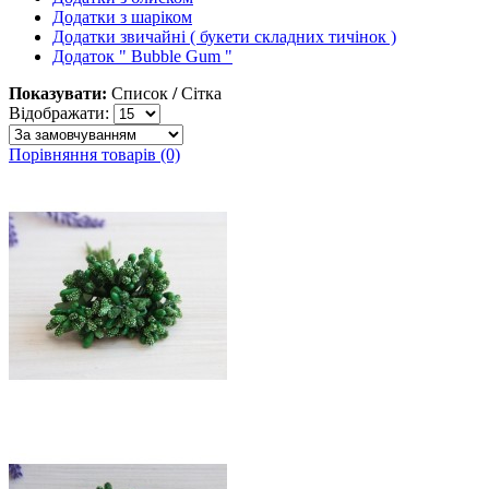
Додатки з шаріком
Додатки звичайні ( букети складних тичінок )
Додаток " Bubble Gum "
Показувати:
Список
/
Сітка
Відображати:
Порівняння товарів (0)