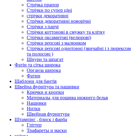
Стрічка прапор
Стрічки по супер ціні
стрічки декоративні
Стрічки декоративні новорічні
Стрічки з парчі
Стрічки коттонові в смужку та клітку
Стрічки оксамитові (велюрові)
Стрічки репсові з малюнком
Стрічки репсові однотонні (звичайні і з люрексом
та полосою )
Шнури та шпагат
Фатін та сітка широка
Органза широка
Фатин
Шаблони для бантів
Швейна фурнітура та нашивки
Крючки и кнопки
Материалы для пошива нижнего белья
Нашивки
Нитки
Швейная фурнитура
Штампінг , блиск і фарба
Гліттер
Трафареты и маски
уцінка