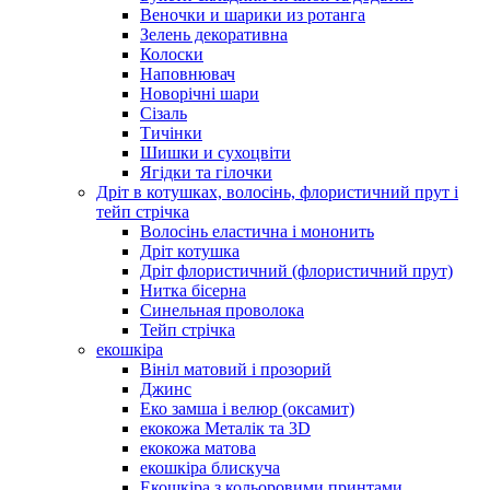
Веночки и шарики из ротанга
Зелень декоративна
Колоски
Наповнювач
Новорічні шари
Сізаль
Тичінки
Шишки и сухоцвіти
Ягідки та гілочки
Дріт в котушках, волосінь, флористичний прут і
тейп стрічка
Волосінь еластична і мононить
Дріт котушка
Дріт флористичний (флористичний прут)
Нитка бісерна
Синельная проволока
Тейп стрічка
екошкіра
Вініл матовий і прозорий
Джинс
Еко замша і велюр (оксамит)
екокожа Металік та 3D
екокожа матова
екошкіра блискуча
Екошкіра з кольоровими принтами