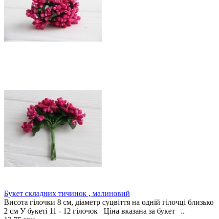
Букет складних тичинок , малиновий
Висота гілочки 8 см, діаметр суцвіття на одній гілочці близько
2 см У букеті 11 - 12 гілочок Ціна вказана за букет ..