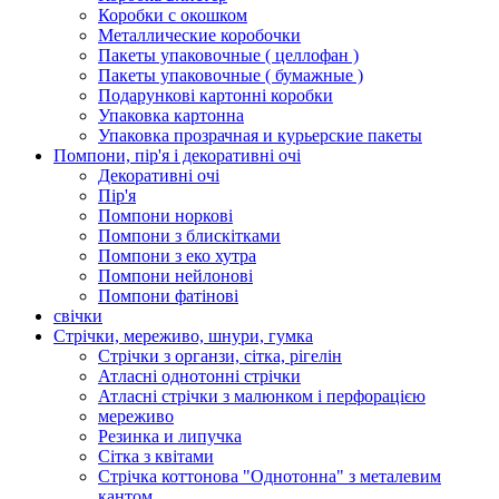
Коробки с окошком
Металлические коробочки
Пакеты упаковочные ( целлофан )
Пакеты упаковочные ( бумажные )
Подарункові картонні коробки
Упаковка картонна
Упаковка прозрачная и курьерские пакеты
Помпони, пір'я і декоративні очі
Декоративні очі
Пір'я
Помпони норкові
Помпони з блискітками
Помпони з еко хутра
Помпони нейлонові
Помпони фатінові
свічки
Стрічки, мереживо, шнури, гумка
Стрічки з органзи, сітка, рігелін
Атласні однотонні стрічки
Атласні стрічки з малюнком і перфорацією
мереживо
Резинка и липучка
Сітка з квітами
Стрічка коттонова "Однотонна" з металевим
кантом