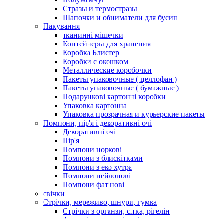
Стразы и термостразы
Шапочки и обниматели для бусин
Пакування
тканинні мішечки
Контейнеры для хранения
Коробка Блистер
Коробки с окошком
Металлические коробочки
Пакеты упаковочные ( целлофан )
Пакеты упаковочные ( бумажные )
Подарункові картонні коробки
Упаковка картонна
Упаковка прозрачная и курьерские пакеты
Помпони, пір'я і декоративні очі
Декоративні очі
Пір'я
Помпони норкові
Помпони з блискітками
Помпони з еко хутра
Помпони нейлонові
Помпони фатінові
свічки
Стрічки, мереживо, шнури, гумка
Стрічки з органзи, сітка, рігелін