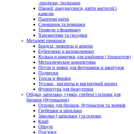
,проліски, тюльпани
Півонії, ранункулюси, квіти магнолії і
камелія
Паперові квіти
Соняшник та ромашки
Троянди з фоамірану
Хризантеми та гвоздіки
Металеві прикраси
Брадсы, люверсы и анкера
Бубенчики и колокольчики
Кольца и рамочки для альбомов ( блокнотов)
Металлические коннекторы
Петли и замки для фоторамок и шкатулок
Подвески
Топсы и фишки
Уголки , магниты и магнитный винил
Фурнитура для бижутерии
Обідки, шпильки, гумки, гребені і основи для
брошок (бутоньєрок)
Основи для брошок, бутоньєрок та значків
Гребешки и шпильки
Заколки ( шпильки ) та основи
Краб
Обручі
Пов'язки