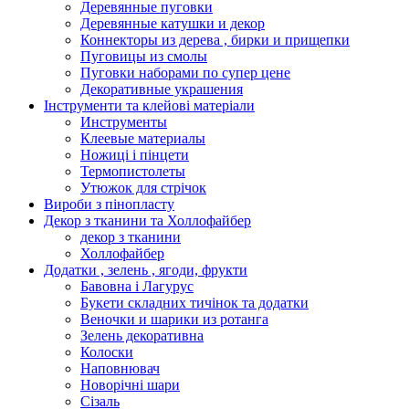
Деревянные пуговки
Деревянные катушки и декор
Коннекторы из дерева , бирки и прищепки
Пуговицы из смолы
Пуговки наборами по супер цене
Декоративные украшения
Інструменти та клейові матеріали
Инструменты
Клеевые материалы
Ножиці і пінцети
Термопистолеты
Утюжок для стрічок
Вироби з пінопласту
Декор з тканини та Холлофайбер
декор з тканини
Холлофайбер
Додатки , зелень , ягоди, фрукти
Бавовна і Лагурус
Букети складних тичінок та додатки
Веночки и шарики из ротанга
Зелень декоративна
Колоски
Наповнювач
Новорічні шари
Сізаль