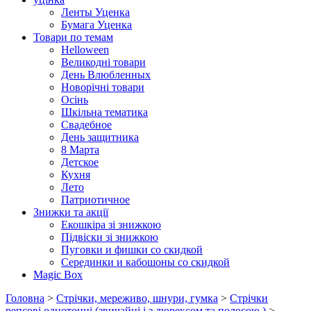
Ленты Уценка
Бумага Уценка
Товари по темам
Helloween
Великодні товари
День Влюбленных
Новорічні товари
Осінь
Шкільна тематика
Свадебное
День защитника
8 Марта
Детское
Кухня
Лето
Патриотичное
Знижки та акції
Екошкіра зі знижкою
Підвіски зі знижкою
Пуговки и фишки со скидкой
Серединки и кабошоны со скидкой
Magic Box
Головна
>
Стрічки, мереживо, шнури, гумка
>
Стрічки
репсові однотонні (звичайні і з люрексом та полосою )
>