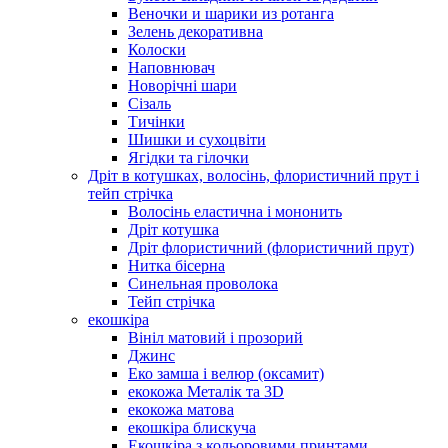
Веночки и шарики из ротанга
Зелень декоративна
Колоски
Наповнювач
Новорічні шари
Сізаль
Тичінки
Шишки и сухоцвіти
Ягідки та гілочки
Дріт в котушках, волосінь, флористичний прут і
тейп стрічка
Волосінь еластична і мононить
Дріт котушка
Дріт флористичний (флористичний прут)
Нитка бісерна
Синельная проволока
Тейп стрічка
екошкіра
Вініл матовий і прозорий
Джинс
Еко замша і велюр (оксамит)
екокожа Металік та 3D
екокожа матова
екошкіра блискуча
Екошкіра з кольоровими принтами