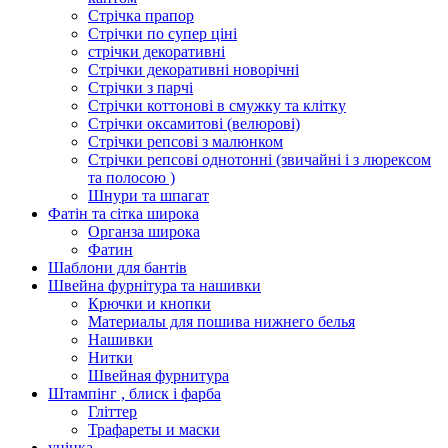
Стрічка прапор
Стрічки по супер ціні
стрічки декоративні
Стрічки декоративні новорічні
Стрічки з парчі
Стрічки коттонові в смужку та клітку
Стрічки оксамитові (велюрові)
Стрічки репсові з малюнком
Стрічки репсові однотонні (звичайні і з люрексом
та полосою )
Шнури та шпагат
Фатін та сітка широка
Органза широка
Фатин
Шаблони для бантів
Швейна фурнітура та нашивки
Крючки и кнопки
Материалы для пошива нижнего белья
Нашивки
Нитки
Швейная фурнитура
Штампінг , блиск і фарба
Гліттер
Трафареты и маски
уцінка