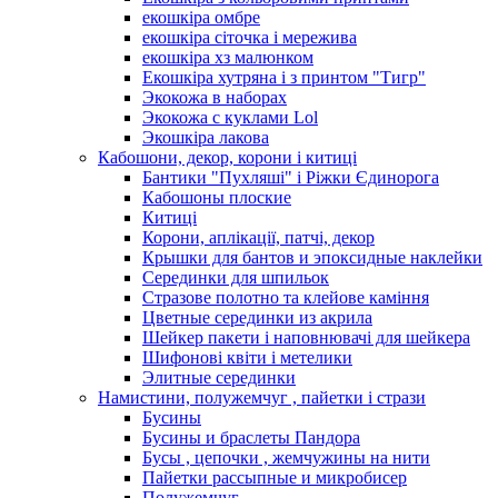
екошкіра омбре
екошкіра сіточка і мережива
екошкіра хз малюнком
Екошкіра хутряна і з принтом "Тигр"
Экокожа в наборах
Экокожа с куклами Lol
Экошкiра лакова
Кабошони, декор, корони і китиці
Бантики "Пухляші" і Ріжки Єдинорога
Кабошоны плоские
Китиці
Корони, аплікації, патчі, декор
Крышки для бантов и эпоксидные наклейки
Серединки для шпильок
Стразове полотно та клейове каміння
Цветные серединки из акрила
Шейкер пакети і наповнювачі для шейкера
Шифонові квіти і метелики
Элитные серединки
Намистини, полужемчуг , пайетки і стрази
Бусины
Бусины и браслеты Пандора
Бусы , цепочки , жемчужины на нити
Пайетки рассыпные и микробисер
Полужемчуг