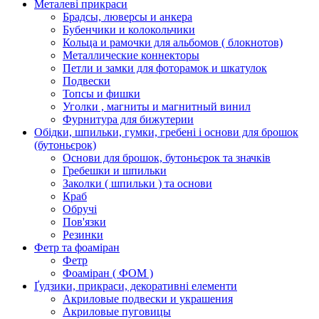
Металеві прикраси
Брадсы, люверсы и анкера
Бубенчики и колокольчики
Кольца и рамочки для альбомов ( блокнотов)
Металлические коннекторы
Петли и замки для фоторамок и шкатулок
Подвески
Топсы и фишки
Уголки , магниты и магнитный винил
Фурнитура для бижутерии
Обідки, шпильки, гумки, гребені і основи для брошок
(бутоньєрок)
Основи для брошок, бутоньєрок та значків
Гребешки и шпильки
Заколки ( шпильки ) та основи
Краб
Обручі
Пов'язки
Резинки
Фетр та фоаміран
Фетр
Фоаміран ( ФОМ )
Ґудзики, прикраси, декоративні елементи
Акриловые подвески и украшения
Акриловые пуговицы