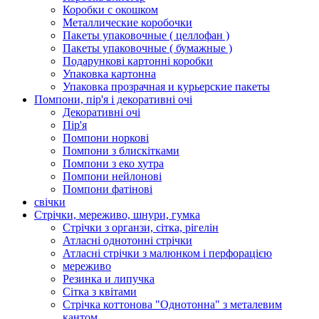
Коробки с окошком
Металлические коробочки
Пакеты упаковочные ( целлофан )
Пакеты упаковочные ( бумажные )
Подарункові картонні коробки
Упаковка картонна
Упаковка прозрачная и курьерские пакеты
Помпони, пір'я і декоративні очі
Декоративні очі
Пір'я
Помпони норкові
Помпони з блискітками
Помпони з еко хутра
Помпони нейлонові
Помпони фатінові
свічки
Стрічки, мереживо, шнури, гумка
Стрічки з органзи, сітка, рігелін
Атласні однотонні стрічки
Атласні стрічки з малюнком і перфорацією
мереживо
Резинка и липучка
Сітка з квітами
Стрічка коттонова "Однотонна" з металевим
кантом