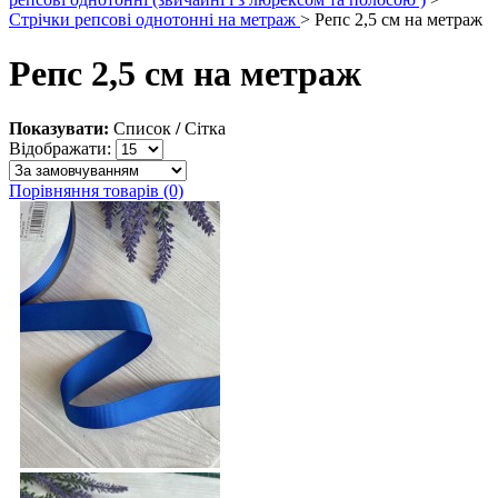
Стрічки репсові однотонні на метраж
> Репс 2,5 см на метраж
Репс 2,5 см на метраж
Показувати:
Список
/
Сітка
Відображати:
Порівняння товарів (0)