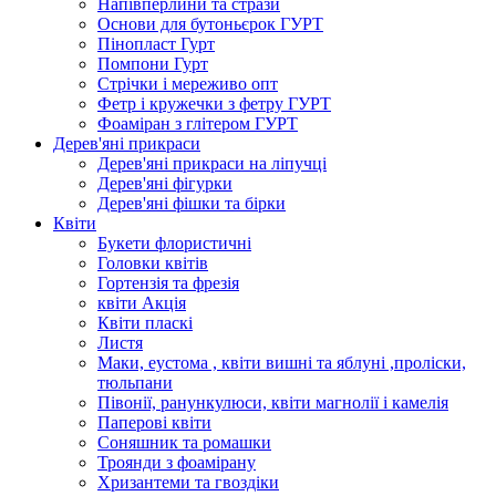
Напівперлини та стрази
Основи для бутоньєрок ГУРТ
Пінопласт Гурт
Помпони Гурт
Стрічки і мереживо опт
Фетр і кружечки з фетру ГУРТ
Фоаміран з глітером ГУРТ
Дерев'яні прикраси
Дерев'яні прикраси на ліпучці
Дерев'яні фігурки
Дерев'яні фішки та бірки
Квіти
Букети флористичні
Головки квітів
Гортензія та фрезія
квіти Акція
Квіти пласкі
Листя
Маки, еустома , квіти вишні та яблуні ,проліски,
тюльпани
Півонії, ранункулюси, квіти магнолії і камелія
Паперові квіти
Соняшник та ромашки
Троянди з фоамірану
Хризантеми та гвоздіки