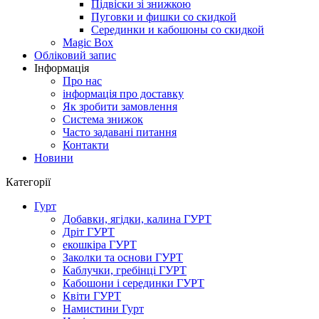
Підвіски зі знижкою
Пуговки и фишки со скидкой
Серединки и кабошоны со скидкой
Magic Box
Обліковий запис
Інформація
Про нас
інформація про доставку
Як зробити замовлення
Система знижок
Часто задавані питання
Контакти
Новини
Категорії
Гурт
Добавки, ягідки, калина ГУРТ
Дріт ГУРТ
екошкіра ГУРТ
Заколки та основи ГУРТ
Каблучки, гребінці ГУРТ
Кабошони і серединки ГУРТ
Квіти ГУРТ
Намистини Гурт