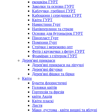
екошкіра ГУРТ
Заколки та основи ГУРТ
Каблучки, гребінці ГУРТ
Кабошони і серединки ГУРТ
Квіти ГУРТ
Намистини Гурт
Напівперлини та стрази
Основи для бутоньєрок ГУРТ
Пінопласт Гурт
Помпони Гурт
Стрічки і мереживо опт
Фетр і кружечки з фетру ГУРТ
Фоаміран з глітером ГУРТ
Дерев'яні прикраси
Дерев'яні прикраси на ліпучці
Дерев'яні фігурки
Дерев'яні фішки та бірки
Квіти
Букети флористичні
Головки квітів
Гортензія та фрезія
квіти Акція
Квіти пласкі
Листя
Маки, еустома , квіти вишні та яблуні