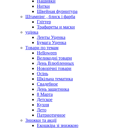
Нашивки
Нитки
Швейная фурнитура
Штампінг , блиск і фарба
Гліттер
Трафареты и маски
уцінка
Ленты Уценка
Бумага Уценка
Товари по темам
Helloween
Великодні товари
День Влюбленных
Новорічні товари
Осінь
Шкільна тематика
Свадебное
День защитника
8 Марта
Детское
Кухня
Лето
Патриотичное
Знижки та акції
Екошкіра зі знижкою