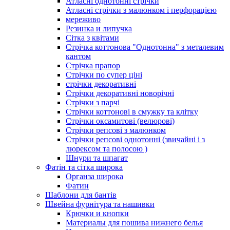
Атласні однотонні стрічки
Атласні стрічки з малюнком і перфорацією
мереживо
Резинка и липучка
Сітка з квітами
Стрічка коттонова "Однотонна" з металевим
кантом
Стрічка прапор
Стрічки по супер ціні
стрічки декоративні
Стрічки декоративні новорічні
Стрічки з парчі
Стрічки коттонові в смужку та клітку
Стрічки оксамитові (велюрові)
Стрічки репсові з малюнком
Стрічки репсові однотонні (звичайні і з
люрексом та полосою )
Шнури та шпагат
Фатін та сітка широка
Органза широка
Фатин
Шаблони для бантів
Швейна фурнітура та нашивки
Крючки и кнопки
Материалы для пошива нижнего белья