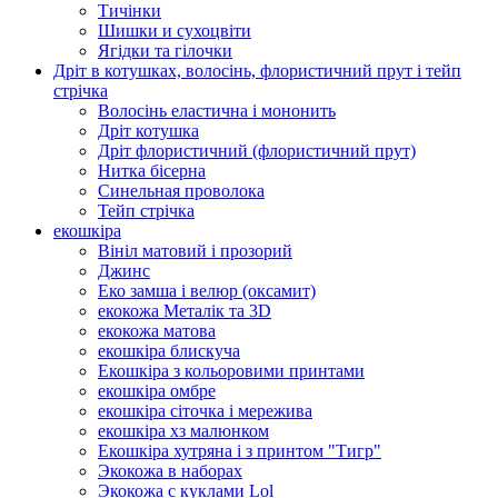
Тичінки
Шишки и сухоцвіти
Ягідки та гілочки
Дріт в котушках, волосінь, флористичний прут і тейп
стрічка
Волосінь еластична і мононить
Дріт котушка
Дріт флористичний (флористичний прут)
Нитка бісерна
Синельная проволока
Тейп стрічка
екошкіра
Вініл матовий і прозорий
Джинс
Еко замша і велюр (оксамит)
екокожа Металік та 3D
екокожа матова
екошкіра блискуча
Екошкіра з кольоровими принтами
екошкіра омбре
екошкіра сіточка і мережива
екошкіра хз малюнком
Екошкіра хутряна і з принтом "Тигр"
Экокожа в наборах
Экокожа с куклами Lol