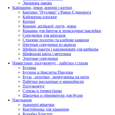
Экошкiра лакова
Кабошони, декор, корони і китиці
Бантики "Пухляші" і Ріжки Єдинорога
Кабошоны плоские
Китиці
Корони, аплікації, патчі, декор
Крышки для бантов и эпоксидные наклейки
Серединки для шпильок
Стразове полотно та клейове каміння
Цветные серединки из акрила
Шейкер пакети і наповнювачі для шейкера
Шифонові квіти і метелики
Элитные серединки
Намистини, полужемчуг , пайетки і стрази
Бусины
Бусины и браслеты Пандора
Бусы , цепочки , жемчужины на нити
Пайетки рассыпные и микробисер
Полужемчуг
Стразы и термостразы
Шапочки и обниматели для бусин
Пакування
тканинні мішечки
Контейнеры для хранения
Коробка Блистер