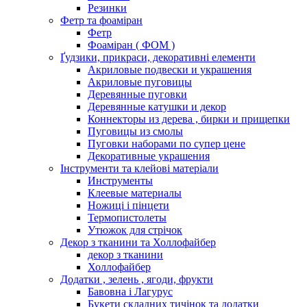
Резинки
Фетр та фоаміран
Фетр
Фоаміран ( ФОМ )
Ґудзики, прикраси, декоративні елементи
Акриловые подвески и украшения
Акриловые пуговицы
Деревянные пуговки
Деревянные катушки и декор
Коннекторы из дерева , бирки и прищепки
Пуговицы из смолы
Пуговки наборами по супер цене
Декоративные украшения
Інструменти та клейові матеріали
Инструменты
Клеевые материалы
Ножиці і пінцети
Термопистолеты
Утюжок для стрічок
Декор з тканини та Холлофайбер
декор з тканини
Холлофайбер
Додатки , зелень , ягоди, фрукти
Бавовна і Лагурус
Букети складних тичінок та додатки