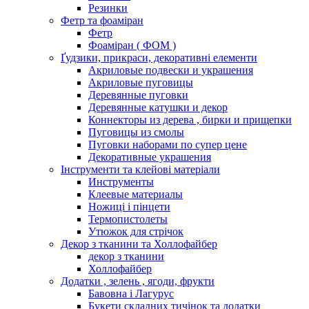
Резинки
Фетр та фоаміран
Фетр
Фоаміран ( ФОМ )
Ґудзики, прикраси, декоративні елементи
Акриловые подвески и украшения
Акриловые пуговицы
Деревянные пуговки
Деревянные катушки и декор
Коннекторы из дерева , бирки и прищепки
Пуговицы из смолы
Пуговки наборами по супер цене
Декоративные украшения
Інструменти та клейові матеріали
Инструменты
Клеевые материалы
Ножиці і пінцети
Термопистолеты
Утюжок для стрічок
Декор з тканини та Холлофайбер
декор з тканини
Холлофайбер
Додатки , зелень , ягоди, фрукти
Бавовна і Лагурус
Букети складних тичінок та додатки