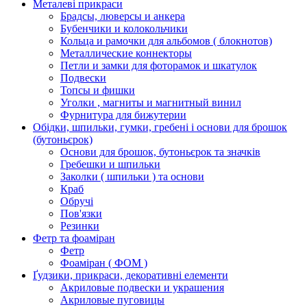
Металеві прикраси
Брадсы, люверсы и анкера
Бубенчики и колокольчики
Кольца и рамочки для альбомов ( блокнотов)
Металлические коннекторы
Петли и замки для фоторамок и шкатулок
Подвески
Топсы и фишки
Уголки , магниты и магнитный винил
Фурнитура для бижутерии
Обідки, шпильки, гумки, гребені і основи для брошок
(бутоньєрок)
Основи для брошок, бутоньєрок та значків
Гребешки и шпильки
Заколки ( шпильки ) та основи
Краб
Обручі
Пов'язки
Резинки
Фетр та фоаміран
Фетр
Фоаміран ( ФОМ )
Ґудзики, прикраси, декоративні елементи
Акриловые подвески и украшения
Акриловые пуговицы