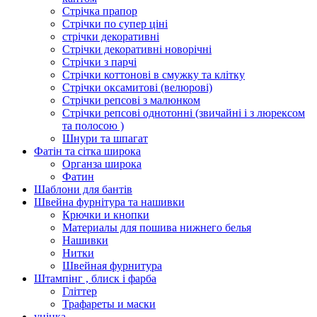
Стрічка прапор
Стрічки по супер ціні
стрічки декоративні
Стрічки декоративні новорічні
Стрічки з парчі
Стрічки коттонові в смужку та клітку
Стрічки оксамитові (велюрові)
Стрічки репсові з малюнком
Стрічки репсові однотонні (звичайні і з люрексом
та полосою )
Шнури та шпагат
Фатін та сітка широка
Органза широка
Фатин
Шаблони для бантів
Швейна фурнітура та нашивки
Крючки и кнопки
Материалы для пошива нижнего белья
Нашивки
Нитки
Швейная фурнитура
Штампінг , блиск і фарба
Гліттер
Трафареты и маски
уцінка