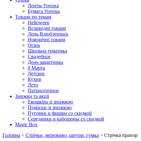
Ленты Уценка
Бумага Уценка
Товари по темам
Helloween
Великодні товари
День Влюбленных
Новорічні товари
Осінь
Шкільна тематика
Свадебное
День защитника
8 Марта
Детское
Кухня
Лето
Патриотичное
Знижки та акції
Екошкіра зі знижкою
Підвіски зі знижкою
Пуговки и фишки со скидкой
Серединки и кабошоны со скидкой
Magic Box
Головна
>
Стрічки, мереживо, шнури, гумка
> Стрічка прапор