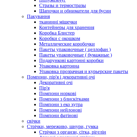
Стразы и термостразы
Шапочки и обниматели для бусин
Пакування
тканинні мішечки
Контейнеры для хранения
Коробка Блистер
Коробки с окошком
Металлические коробочки
Пакеты упаковочные ( целлофан )
Пакеты упаковочные ( бумажные )
Подарункові картонні коробки
Упаковка картонна
Упаковка прозрачная и курьерские пакеты
Помпони, пір'я і декоративні очі
Декоративні очі
Пір'я
Помпони норкові
Помпони з блискітками
Помпони з еко хутра
Помпони нейлонові
Помпони фатінові
свічки
Стрічки, мереживо, шнури, гумка
Стрічки з органзи, сітка, рігелін