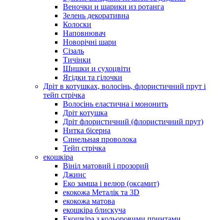
Веночки и шарики из ротанга
Зелень декоративна
Колоски
Наповнювач
Новорічні шари
Сізаль
Тичінки
Шишки и сухоцвіти
Ягідки та гілочки
Дріт в котушках, волосінь, флористичний прут і
тейп стрічка
Волосінь еластична і мононить
Дріт котушка
Дріт флористичний (флористичний прут)
Нитка бісерна
Синельная проволока
Тейп стрічка
екошкіра
Вініл матовий і прозорий
Джинс
Еко замша і велюр (оксамит)
екокожа Металік та 3D
екокожа матова
екошкіра блискуча
Екошкіра з кольоровими принтами