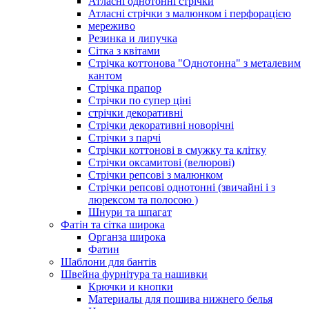
Атласні однотонні стрічки
Атласні стрічки з малюнком і перфорацією
мереживо
Резинка и липучка
Сітка з квітами
Стрічка коттонова "Однотонна" з металевим
кантом
Стрічка прапор
Стрічки по супер ціні
стрічки декоративні
Стрічки декоративні новорічні
Стрічки з парчі
Стрічки коттонові в смужку та клітку
Стрічки оксамитові (велюрові)
Стрічки репсові з малюнком
Стрічки репсові однотонні (звичайні і з
люрексом та полосою )
Шнури та шпагат
Фатін та сітка широка
Органза широка
Фатин
Шаблони для бантів
Швейна фурнітура та нашивки
Крючки и кнопки
Материалы для пошива нижнего белья