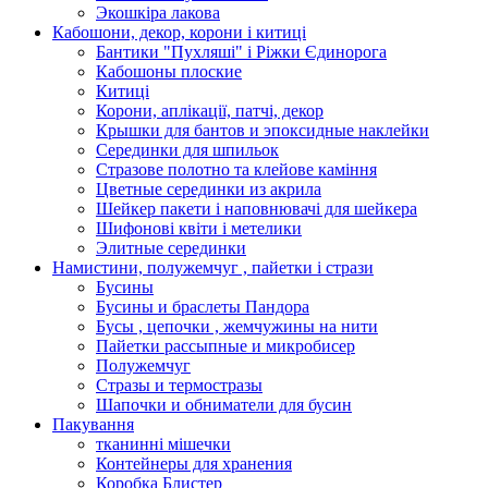
Экошкiра лакова
Кабошони, декор, корони і китиці
Бантики "Пухляші" і Ріжки Єдинорога
Кабошоны плоские
Китиці
Корони, аплікації, патчі, декор
Крышки для бантов и эпоксидные наклейки
Серединки для шпильок
Стразове полотно та клейове каміння
Цветные серединки из акрила
Шейкер пакети і наповнювачі для шейкера
Шифонові квіти і метелики
Элитные серединки
Намистини, полужемчуг , пайетки і стрази
Бусины
Бусины и браслеты Пандора
Бусы , цепочки , жемчужины на нити
Пайетки рассыпные и микробисер
Полужемчуг
Стразы и термостразы
Шапочки и обниматели для бусин
Пакування
тканинні мішечки
Контейнеры для хранения
Коробка Блистер