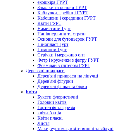
екошкіра ГУРТ
Заколки та основи ГУРТ
Каблучки, гребінці ГУРТ
Кабошони і серединки ГУРТ
Квіти ГУРТ
Намистини Гурт
Напівперлини та стрази
Основи для бутоньєрок ГУРТ
Пінопласт Гурт
Помпони Гурт
Стрічки і мереживо опт
Фетр і кружечки з фетру ГУРТ
Фоаміран з глітером ГУРТ
Дерев'яні прикраси
Дерев'яні прикраси на ліпучці
Дерев'яні фігурки
Дерев'яні фішки та бірки
Квіти
Букети флористичні
Головки квітів
Гортензія та фрезія
квіти Акція
Квіти пласкі
Листя
Маки, еустома , квіти вишні та яблуні