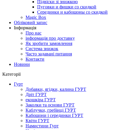
Підвіски зі знижкою
Пуговки и фишки со скидкой
Серединки и кабошоны со скидкой
Magic Box
Обліковий запис
Інформація
Про нас
інформація про доставку
Як зробити замовлення
Система знижок
Часто задавані питання
Контакти
Новини
Категорії
Гурт
Добавки, ягідки, калина ГУРТ
Дріт ГУРТ
екошкіра ГУРТ
Заколки та основи ГУРТ
Каблучки, гребінці ГУРТ
Кабошони і серединки ГУРТ
Квіти ГУРТ
Намистини Гурт