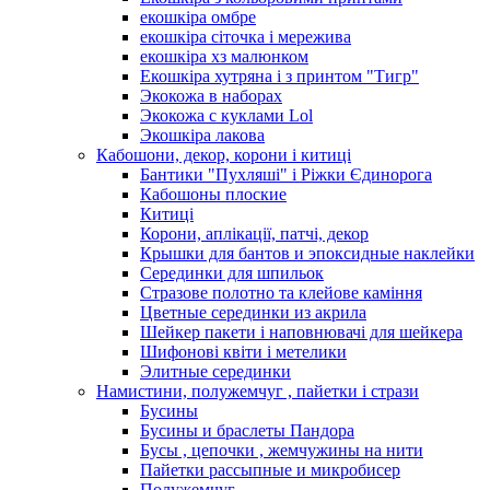
екошкіра омбре
екошкіра сіточка і мережива
екошкіра хз малюнком
Екошкіра хутряна і з принтом "Тигр"
Экокожа в наборах
Экокожа с куклами Lol
Экошкiра лакова
Кабошони, декор, корони і китиці
Бантики "Пухляші" і Ріжки Єдинорога
Кабошоны плоские
Китиці
Корони, аплікації, патчі, декор
Крышки для бантов и эпоксидные наклейки
Серединки для шпильок
Стразове полотно та клейове каміння
Цветные серединки из акрила
Шейкер пакети і наповнювачі для шейкера
Шифонові квіти і метелики
Элитные серединки
Намистини, полужемчуг , пайетки і стрази
Бусины
Бусины и браслеты Пандора
Бусы , цепочки , жемчужины на нити
Пайетки рассыпные и микробисер
Полужемчуг