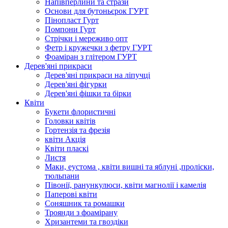
Напівперлини та стрази
Основи для бутоньєрок ГУРТ
Пінопласт Гурт
Помпони Гурт
Стрічки і мереживо опт
Фетр і кружечки з фетру ГУРТ
Фоаміран з глітером ГУРТ
Дерев'яні прикраси
Дерев'яні прикраси на ліпучці
Дерев'яні фігурки
Дерев'яні фішки та бірки
Квіти
Букети флористичні
Головки квітів
Гортензія та фрезія
квіти Акція
Квіти пласкі
Листя
Маки, еустома , квіти вишні та яблуні ,проліски,
тюльпани
Півонії, ранункулюси, квіти магнолії і камелія
Паперові квіти
Соняшник та ромашки
Троянди з фоамірану
Хризантеми та гвоздіки