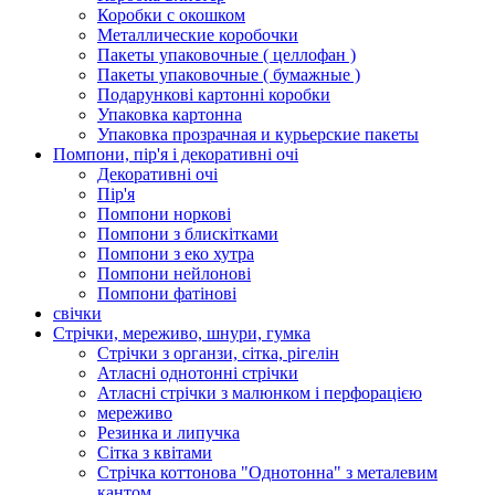
Коробки с окошком
Металлические коробочки
Пакеты упаковочные ( целлофан )
Пакеты упаковочные ( бумажные )
Подарункові картонні коробки
Упаковка картонна
Упаковка прозрачная и курьерские пакеты
Помпони, пір'я і декоративні очі
Декоративні очі
Пір'я
Помпони норкові
Помпони з блискітками
Помпони з еко хутра
Помпони нейлонові
Помпони фатінові
свічки
Стрічки, мереживо, шнури, гумка
Стрічки з органзи, сітка, рігелін
Атласні однотонні стрічки
Атласні стрічки з малюнком і перфорацією
мереживо
Резинка и липучка
Сітка з квітами
Стрічка коттонова "Однотонна" з металевим
кантом