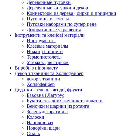
Деревянные пуговки
Деревянные катушки и декор
Коннекторы из дерева , бирки и прищепки
Пуговицы из смолы
Пуговки наборами по супер цене
Декоративные украшения
Інструменти та клейові матеріали
Инструменты
Клеевые материалы
Ножиці і пінцети
Термопистолеты
Утюжок для стрічок
Вироби з пінопласту
Декор з тканини та Холлофайбер
декор з тканини
Холлофайбер
Додатки , зелень , ягоди, фрукти
Бавовна і Лагурус
Букети складних тичінок та додатки
Веночки и шарики из ротанга
Зелень декоративна
Колоски
Наповнювач
Новорічні шари
Сізаль