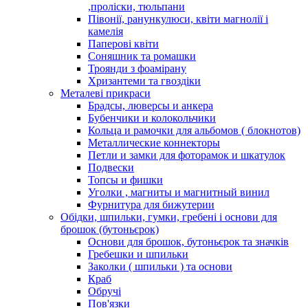
,проліски, тюльпани
Півонії, ранункулюси, квіти магнолії і
камелія
Паперові квіти
Соняшник та ромашки
Троянди з фоамірану
Хризантеми та гвоздіки
Металеві прикраси
Брадсы, люверсы и анкера
Бубенчики и колокольчики
Кольца и рамочки для альбомов ( блокнотов)
Металлические коннекторы
Петли и замки для фоторамок и шкатулок
Подвески
Топсы и фишки
Уголки , магниты и магнитный винил
Фурнитура для бижутерии
Обідки, шпильки, гумки, гребені і основи для
брошок (бутоньєрок)
Основи для брошок, бутоньєрок та значків
Гребешки и шпильки
Заколки ( шпильки ) та основи
Краб
Обручі
Пов'язки