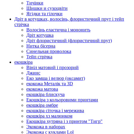
Тичінки
Шишки и сухоцвіти
Ягідки та гілочки
Дріт в котушках, волосінь, флористичний прут і тейп
стрічка
Волосінь еластична і мононить
Дріт котушка
Дріт флористичний (флористичний прут)
Нитка бісерна
Синельная проволока
Тейп стрічка
екошкіра
Вініл матовий і прозорий
Джинс
Еко замша і велюр (оксамит)
екокожа Металік та 3D
екокожа матова
екошкіра блискуча
Екошкіра з кольоровими принтами
екошкіра омбре
екошкіра сіточка і мережива
екошкіра хз малюнком
Екошкіра хутряна і з принтом "Тигр"
Экокожа в наборах
Экокожа с куклами Lol