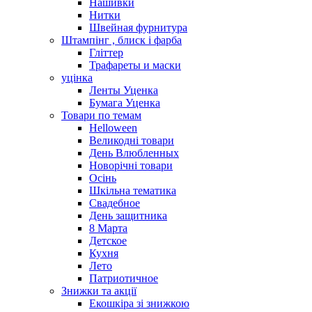
Нашивки
Нитки
Швейная фурнитура
Штампінг , блиск і фарба
Гліттер
Трафареты и маски
уцінка
Ленты Уценка
Бумага Уценка
Товари по темам
Helloween
Великодні товари
День Влюбленных
Новорічні товари
Осінь
Шкільна тематика
Свадебное
День защитника
8 Марта
Детское
Кухня
Лето
Патриотичное
Знижки та акції
Екошкіра зі знижкою