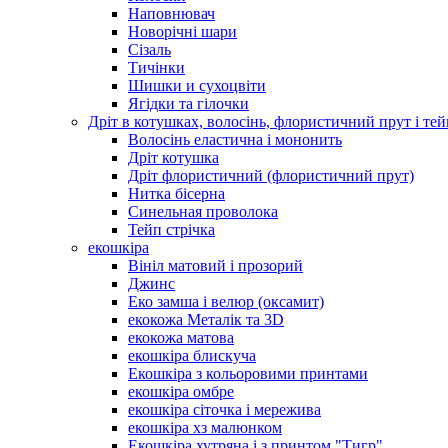
Наповнювач
Новорічні шари
Сізаль
Тичінки
Шишки и сухоцвіти
Ягідки та гілочки
Дріт в котушках, волосінь, флористичний прут і тей
Волосінь еластична і мононить
Дріт котушка
Дріт флористичний (флористичний прут)
Нитка бісерна
Синельная проволока
Тейп стрічка
екошкіра
Вініл матовий і прозорий
Джинс
Еко замша і велюр (оксамит)
екокожа Металік та 3D
екокожа матова
екошкіра блискуча
Екошкіра з кольоровими принтами
екошкіра омбре
екошкіра сіточка і мережива
екошкіра хз малюнком
Екошкіра хутряна і з принтом "Тигр"