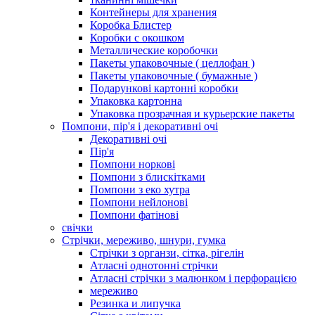
Контейнеры для хранения
Коробка Блистер
Коробки с окошком
Металлические коробочки
Пакеты упаковочные ( целлофан )
Пакеты упаковочные ( бумажные )
Подарункові картонні коробки
Упаковка картонна
Упаковка прозрачная и курьерские пакеты
Помпони, пір'я і декоративні очі
Декоративні очі
Пір'я
Помпони норкові
Помпони з блискітками
Помпони з еко хутра
Помпони нейлонові
Помпони фатінові
свічки
Стрічки, мереживо, шнури, гумка
Стрічки з органзи, сітка, рігелін
Атласні однотонні стрічки
Атласні стрічки з малюнком і перфорацією
мереживо
Резинка и липучка