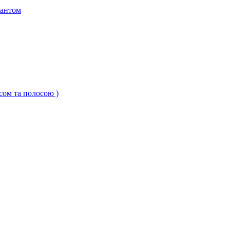
кантом
ксом та полосою )