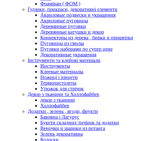
Фоаміран ( ФОМ )
Ґудзики, прикраси, декоративні елементи
Акриловые подвески и украшения
Акриловые пуговицы
Деревянные пуговки
Деревянные катушки и декор
Коннекторы из дерева , бирки и прищепки
Пуговицы из смолы
Пуговки наборами по супер цене
Декоративные украшения
Інструменти та клейові матеріали
Инструменты
Клеевые материалы
Ножиці і пінцети
Термопистолеты
Утюжок для стрічок
Декор з тканини та Холлофайбер
декор з тканини
Холлофайбер
Додатки , зелень , ягоди, фрукти
Бавовна і Лагурус
Букети складних тичінок та додатки
Веночки и шарики из ротанга
Зелень декоративна
Колоски