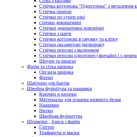
Сітка з квітами
Стрічка коттонова "Однотонна" з металевим 
Стрічка прапор
Стрічки по супер ціні
стрічки декоративні
Стрічки декоративні новорічні
Стрічки з парчі
Стрічки коттонові в смужку та клітку
Стрічки оксамитові (велюрові)
Стрічки репсові з малюнком
Стрічки репсові однотонні (звичайні і з люре
Шнури та шпагат
Фатін та сітка широка
Органза широка
Фатин
Шаблони для бантів
Швейна фурнітура та нашивки
Крючки и кнопки
Материалы для пошива нижнего белья
Нашивки
Нитки
Швейная фурнитура
Штампінг , блиск і фарба
Гліттер
Трафареты и маски