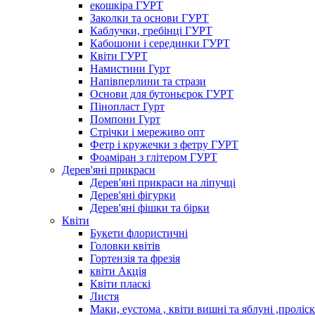
екошкіра ГУРТ
Заколки та основи ГУРТ
Каблучки, гребінці ГУРТ
Кабошони і серединки ГУРТ
Квіти ГУРТ
Намистини Гурт
Напівперлини та стрази
Основи для бутоньєрок ГУРТ
Пінопласт Гурт
Помпони Гурт
Стрічки і мереживо опт
Фетр і кружечки з фетру ГУРТ
Фоаміран з глітером ГУРТ
Дерев'яні прикраси
Дерев'яні прикраси на ліпучці
Дерев'яні фігурки
Дерев'яні фішки та бірки
Квіти
Букети флористичні
Головки квітів
Гортензія та фрезія
квіти Акція
Квіти пласкі
Листя
Маки, еустома , квіти вишні та яблуні ,проліс