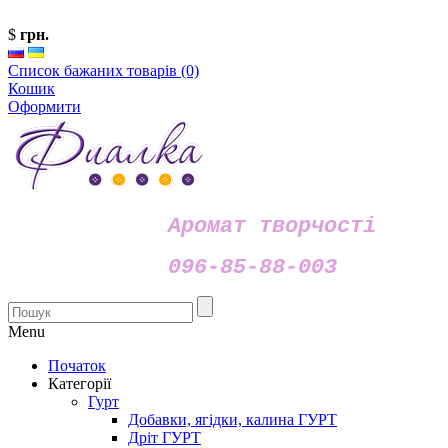
$
грн.
Список бажаних товарів (0)
Кошик
Оформити
Аромат творчості
096-85-88-003
Menu
Початок
Категорії
Гурт
Добавки, ягідки, калина ГУРТ
Дріт ГУРТ