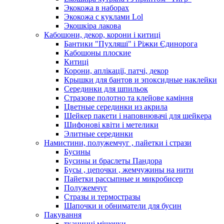
Экокожа в наборах
Экокожа с куклами Lol
Экошкiра лакова
Кабошони, декор, корони і китиці
Бантики "Пухляші" і Ріжки Єдинорога
Кабошоны плоские
Китиці
Корони, аплікації, патчі, декор
Крышки для бантов и эпоксидные наклейки
Серединки для шпильок
Стразове полотно та клейове каміння
Цветные серединки из акрила
Шейкер пакети і наповнювачі для шейкера
Шифонові квіти і метелики
Элитные серединки
Намистини, полужемчуг , пайетки і стрази
Бусины
Бусины и браслеты Пандора
Бусы , цепочки , жемчужины на нити
Пайетки рассыпные и микробисер
Полужемчуг
Стразы и термостразы
Шапочки и обниматели для бусин
Пакування
тканинні мішечки