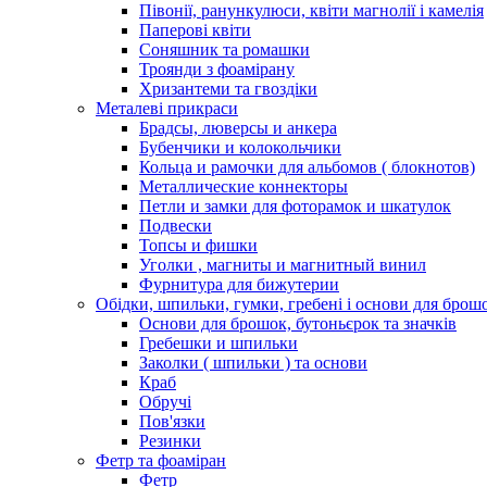
Півонії, ранункулюси, квіти магнолії і камелія
Паперові квіти
Соняшник та ромашки
Троянди з фоамірану
Хризантеми та гвоздіки
Металеві прикраси
Брадсы, люверсы и анкера
Бубенчики и колокольчики
Кольца и рамочки для альбомов ( блокнотов)
Металлические коннекторы
Петли и замки для фоторамок и шкатулок
Подвески
Топсы и фишки
Уголки , магниты и магнитный винил
Фурнитура для бижутерии
Обідки, шпильки, гумки, гребені і основи для брош
Основи для брошок, бутоньєрок та значків
Гребешки и шпильки
Заколки ( шпильки ) та основи
Краб
Обручі
Пов'язки
Резинки
Фетр та фоаміран
Фетр