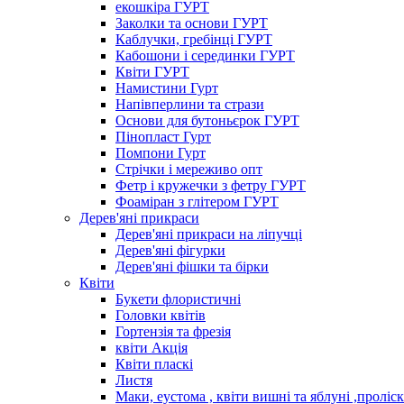
екошкіра ГУРТ
Заколки та основи ГУРТ
Каблучки, гребінці ГУРТ
Кабошони і серединки ГУРТ
Квіти ГУРТ
Намистини Гурт
Напівперлини та стрази
Основи для бутоньєрок ГУРТ
Пінопласт Гурт
Помпони Гурт
Стрічки і мереживо опт
Фетр і кружечки з фетру ГУРТ
Фоаміран з глітером ГУРТ
Дерев'яні прикраси
Дерев'яні прикраси на ліпучці
Дерев'яні фігурки
Дерев'яні фішки та бірки
Квіти
Букети флористичні
Головки квітів
Гортензія та фрезія
квіти Акція
Квіти пласкі
Листя
Маки, еустома , квіти вишні та яблуні ,проліс