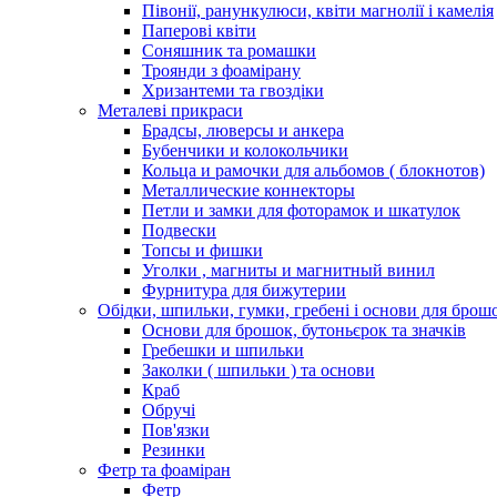
Півонії, ранункулюси, квіти магнолії і камелія
Паперові квіти
Соняшник та ромашки
Троянди з фоамірану
Хризантеми та гвоздіки
Металеві прикраси
Брадсы, люверсы и анкера
Бубенчики и колокольчики
Кольца и рамочки для альбомов ( блокнотов)
Металлические коннекторы
Петли и замки для фоторамок и шкатулок
Подвески
Топсы и фишки
Уголки , магниты и магнитный винил
Фурнитура для бижутерии
Обідки, шпильки, гумки, гребені і основи для брош
Основи для брошок, бутоньєрок та значків
Гребешки и шпильки
Заколки ( шпильки ) та основи
Краб
Обручі
Пов'язки
Резинки
Фетр та фоаміран
Фетр