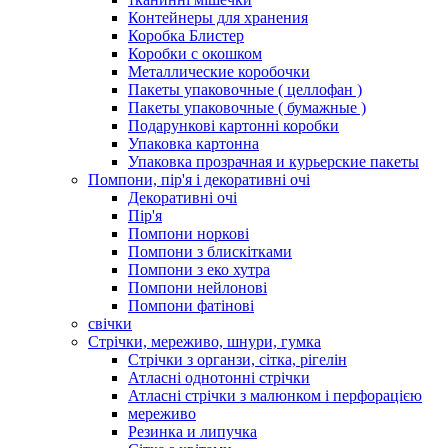
Контейнеры для хранения
Коробка Блистер
Коробки с окошком
Металлические коробочки
Пакеты упаковочные ( целлофан )
Пакеты упаковочные ( бумажные )
Подарункові картонні коробки
Упаковка картонна
Упаковка прозрачная и курьерские пакеты
Помпони, пір'я і декоративні очі
Декоративні очі
Пір'я
Помпони норкові
Помпони з блискітками
Помпони з еко хутра
Помпони нейлонові
Помпони фатінові
свічки
Стрічки, мереживо, шнури, гумка
Стрічки з органзи, сітка, рігелін
Атласні однотонні стрічки
Атласні стрічки з малюнком і перфорацією
мереживо
Резинка и липучка