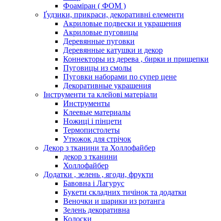
Фоаміран ( ФОМ )
Ґудзики, прикраси, декоративні елементи
Акриловые подвески и украшения
Акриловые пуговицы
Деревянные пуговки
Деревянные катушки и декор
Коннекторы из дерева , бирки и прищепки
Пуговицы из смолы
Пуговки наборами по супер цене
Декоративные украшения
Інструменти та клейові матеріали
Инструменты
Клеевые материалы
Ножиці і пінцети
Термопистолеты
Утюжок для стрічок
Декор з тканини та Холлофайбер
декор з тканини
Холлофайбер
Додатки , зелень , ягоди, фрукти
Бавовна і Лагурус
Букети складних тичінок та додатки
Веночки и шарики из ротанга
Зелень декоративна
Колоски