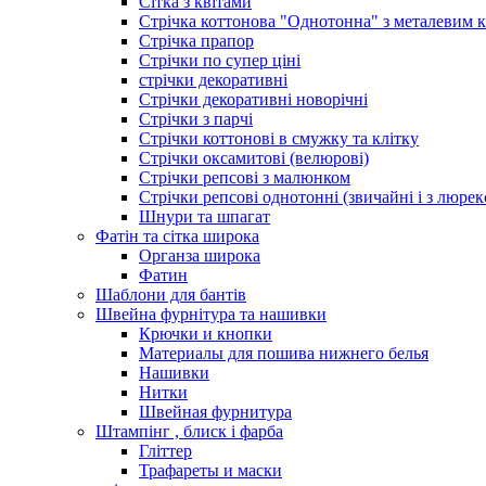
Сітка з квітами
Стрічка коттонова "Однотонна" з металевим 
Стрічка прапор
Стрічки по супер ціні
стрічки декоративні
Стрічки декоративні новорічні
Стрічки з парчі
Стрічки коттонові в смужку та клітку
Стрічки оксамитові (велюрові)
Стрічки репсові з малюнком
Стрічки репсові однотонні (звичайні і з люре
Шнури та шпагат
Фатін та сітка широка
Органза широка
Фатин
Шаблони для бантів
Швейна фурнітура та нашивки
Крючки и кнопки
Материалы для пошива нижнего белья
Нашивки
Нитки
Швейная фурнитура
Штампінг , блиск і фарба
Гліттер
Трафареты и маски