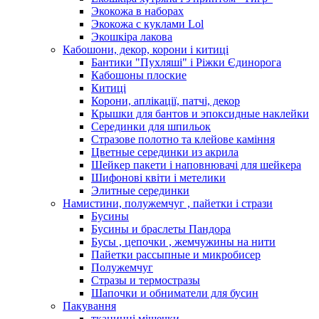
Экокожа в наборах
Экокожа с куклами Lol
Экошкiра лакова
Кабошони, декор, корони і китиці
Бантики "Пухляші" і Ріжки Єдинорога
Кабошоны плоские
Китиці
Корони, аплікації, патчі, декор
Крышки для бантов и эпоксидные наклейки
Серединки для шпильок
Стразове полотно та клейове каміння
Цветные серединки из акрила
Шейкер пакети і наповнювачі для шейкера
Шифонові квіти і метелики
Элитные серединки
Намистини, полужемчуг , пайетки і стрази
Бусины
Бусины и браслеты Пандора
Бусы , цепочки , жемчужины на нити
Пайетки рассыпные и микробисер
Полужемчуг
Стразы и термостразы
Шапочки и обниматели для бусин
Пакування
тканинні мішечки