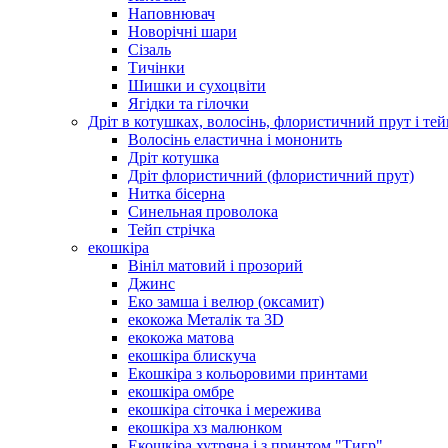
Наповнювач
Новорічні шари
Сізаль
Тичінки
Шишки и сухоцвіти
Ягідки та гілочки
Дріт в котушках, волосінь, флористичний прут і тей
Волосінь еластична і мононить
Дріт котушка
Дріт флористичний (флористичний прут)
Нитка бісерна
Синельная проволока
Тейп стрічка
екошкіра
Вініл матовий і прозорий
Джинс
Еко замша і велюр (оксамит)
екокожа Металік та 3D
екокожа матова
екошкіра блискуча
Екошкіра з кольоровими принтами
екошкіра омбре
екошкіра сіточка і мережива
екошкіра хз малюнком
Екошкіра хутряна і з принтом "Тигр"