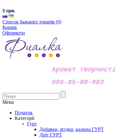
$
грн.
Список бажаних товарів (0)
Кошик
Оформити
Аромат творчості
096-85-88-003
Menu
Початок
Категорії
Гурт
Добавки, ягідки, калина ГУРТ
Дріт ГУРТ