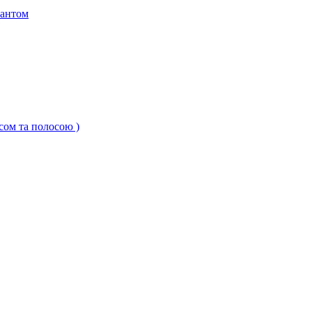
кантом
ксом та полосою )