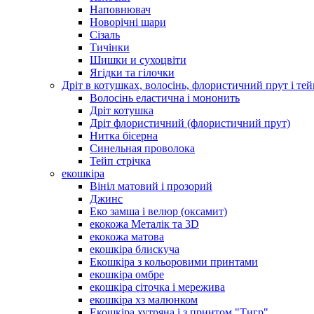
Наповнювач
Новорічні шари
Сізаль
Тичінки
Шишки и сухоцвіти
Ягідки та гілочки
Дріт в котушках, волосінь, флористичний прут і тей
Волосінь еластична і мононить
Дріт котушка
Дріт флористичний (флористичний прут)
Нитка бісерна
Синельная проволока
Тейп стрічка
екошкіра
Вініл матовий і прозорий
Джинс
Еко замша і велюр (оксамит)
екокожа Металік та 3D
екокожа матова
екошкіра блискуча
Екошкіра з кольоровими принтами
екошкіра омбре
екошкіра сіточка і мережива
екошкіра хз малюнком
Екошкіра хутряна і з принтом "Тигр"