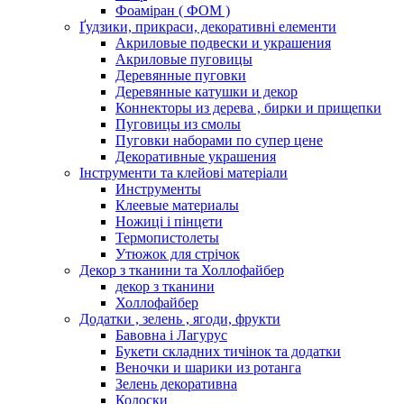
Фоаміран ( ФОМ )
Ґудзики, прикраси, декоративні елементи
Акриловые подвески и украшения
Акриловые пуговицы
Деревянные пуговки
Деревянные катушки и декор
Коннекторы из дерева , бирки и прищепки
Пуговицы из смолы
Пуговки наборами по супер цене
Декоративные украшения
Інструменти та клейові матеріали
Инструменты
Клеевые материалы
Ножиці і пінцети
Термопистолеты
Утюжок для стрічок
Декор з тканини та Холлофайбер
декор з тканини
Холлофайбер
Додатки , зелень , ягоди, фрукти
Бавовна і Лагурус
Букети складних тичінок та додатки
Веночки и шарики из ротанга
Зелень декоративна
Колоски