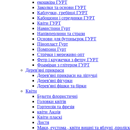
екошкіра ГУРТ
Заколки та основи ГУРТ
Каблучки, гребінці ГУРТ
Кабошони і серединки ГУРТ
Квіти ГУРТ
Намистини Гурт
Напівперлини та стрази
Основи для бутоньєрок ГУРТ
Пінопласт Гурт
Помпони Гурт
Стрічки і мереживо опт
Фетр і кружечки з фетру ГУРТ
Фоаміран з глітером ГУРТ
Дерев'яні прикраси
Дерев'яні прикраси на ліпучці
Дерев'яні фігурки
Дерев'яні фішки та бірки
Квіти
Букети флористичні
Головки квітів
Гортензія та фрезія
квіти Акція
Квіти пласкі
Листя
Маки, еустома , квіти вишні та яблуні ,проліс