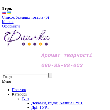
$
грн.
Список бажаних товарів (0)
Кошик
Оформити
Аромат творчості
096-85-88-003
Menu
Початок
Категорії
Гурт
Добавки, ягідки, калина ГУРТ
Дріт ГУРТ