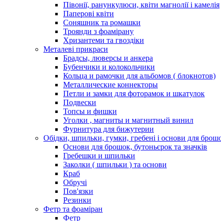
Півонії, ранункулюси, квіти магнолії і камелія
Паперові квіти
Соняшник та ромашки
Троянди з фоамірану
Хризантеми та гвоздіки
Металеві прикраси
Брадсы, люверсы и анкера
Бубенчики и колокольчики
Кольца и рамочки для альбомов ( блокнотов)
Металлические коннекторы
Петли и замки для фоторамок и шкатулок
Подвески
Топсы и фишки
Уголки , магниты и магнитный винил
Фурнитура для бижутерии
Обідки, шпильки, гумки, гребені і основи для брош
Основи для брошок, бутоньєрок та значків
Гребешки и шпильки
Заколки ( шпильки ) та основи
Краб
Обручі
Пов'язки
Резинки
Фетр та фоаміран
Фетр