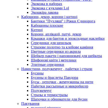
Экокожа в наборах
Экокожа с куклами Lol
Экошкiра лакова
Кабошони, декор, корони і китиці
Бантики "Пухляші" і Ріжки Єдинорога
Кабошоны плоские
Китиці
Корони, аплікації, патчі, декор
Крышки для бантов и эпоксидные наклейки
Серединки для шпильок
Стразове полотно та клейове каміння
Цветные серединки из акрила
Шейкер пакети і наповнювачі для шейкера
Шифонові квіти і метелики
Элитные серединки
Намистини, полужемчуг , пайетки і стрази
Бусины
Бусины и браслеты Пандора
Бусы , цепочки , жемчужины на нити
Пайетки рассыпные и микробисер
Полужемчуг
Стразы и термостразы
Шапочки и обниматели для бусин
Пакування
тканинні мішечки