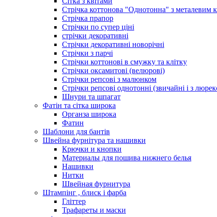
Сітка з квітами
Стрічка коттонова "Однотонна" з металевим 
Стрічка прапор
Стрічки по супер ціні
стрічки декоративні
Стрічки декоративні новорічні
Стрічки з парчі
Стрічки коттонові в смужку та клітку
Стрічки оксамитові (велюрові)
Стрічки репсові з малюнком
Стрічки репсові однотонні (звичайні і з люре
Шнури та шпагат
Фатін та сітка широка
Органза широка
Фатин
Шаблони для бантів
Швейна фурнітура та нашивки
Крючки и кнопки
Материалы для пошива нижнего белья
Нашивки
Нитки
Швейная фурнитура
Штампінг , блиск і фарба
Гліттер
Трафареты и маски