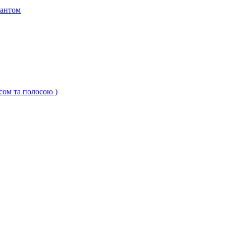
кантом
ксом та полосою )