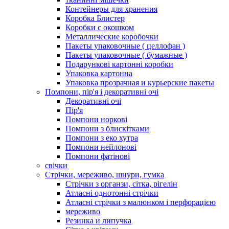
Контейнеры для хранения
Коробка Блистер
Коробки с окошком
Металлические коробочки
Пакеты упаковочные ( целлофан )
Пакеты упаковочные ( бумажные )
Подарункові картонні коробки
Упаковка картонна
Упаковка прозрачная и курьерские пакеты
Помпони, пір'я і декоративні очі
Декоративні очі
Пір'я
Помпони норкові
Помпони з блискітками
Помпони з еко хутра
Помпони нейлонові
Помпони фатінові
свічки
Стрічки, мереживо, шнури, гумка
Стрічки з органзи, сітка, рігелін
Атласні однотонні стрічки
Атласні стрічки з малюнком і перфорацією
мереживо
Резинка и липучка