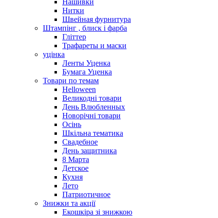
Нашивки
Нитки
Швейная фурнитура
Штампінг , блиск і фарба
Гліттер
Трафареты и маски
уцінка
Ленты Уценка
Бумага Уценка
Товари по темам
Helloween
Великодні товари
День Влюбленных
Новорічні товари
Осінь
Шкільна тематика
Свадебное
День защитника
8 Марта
Детское
Кухня
Лето
Патриотичное
Знижки та акції
Екошкіра зі знижкою