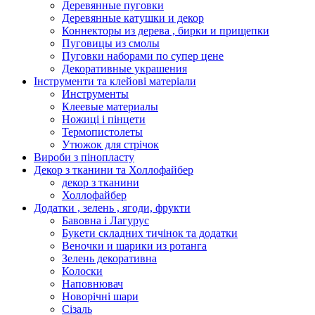
Деревянные пуговки
Деревянные катушки и декор
Коннекторы из дерева , бирки и прищепки
Пуговицы из смолы
Пуговки наборами по супер цене
Декоративные украшения
Інструменти та клейові матеріали
Инструменты
Клеевые материалы
Ножиці і пінцети
Термопистолеты
Утюжок для стрічок
Вироби з пінопласту
Декор з тканини та Холлофайбер
декор з тканини
Холлофайбер
Додатки , зелень , ягоди, фрукти
Бавовна і Лагурус
Букети складних тичінок та додатки
Веночки и шарики из ротанга
Зелень декоративна
Колоски
Наповнювач
Новорічні шари
Сізаль