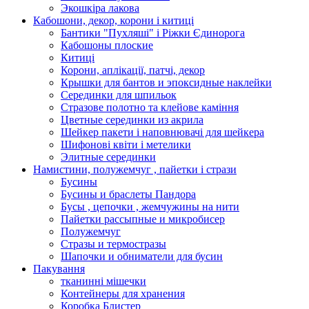
Экошкiра лакова
Кабошони, декор, корони і китиці
Бантики "Пухляші" і Ріжки Єдинорога
Кабошоны плоские
Китиці
Корони, аплікації, патчі, декор
Крышки для бантов и эпоксидные наклейки
Серединки для шпильок
Стразове полотно та клейове каміння
Цветные серединки из акрила
Шейкер пакети і наповнювачі для шейкера
Шифонові квіти і метелики
Элитные серединки
Намистини, полужемчуг , пайетки і стрази
Бусины
Бусины и браслеты Пандора
Бусы , цепочки , жемчужины на нити
Пайетки рассыпные и микробисер
Полужемчуг
Стразы и термостразы
Шапочки и обниматели для бусин
Пакування
тканинні мішечки
Контейнеры для хранения
Коробка Блистер