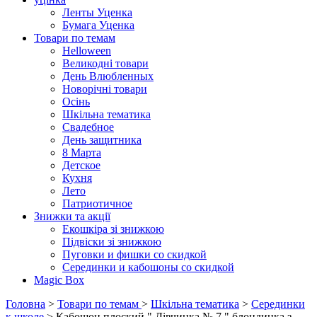
Ленты Уценка
Бумага Уценка
Товари по темам
Helloween
Великодні товари
День Влюбленных
Новорічні товари
Осінь
Шкільна тематика
Свадебное
День защитника
8 Марта
Детское
Кухня
Лето
Патриотичное
Знижки та акції
Екошкіра зі знижкою
Підвіски зі знижкою
Пуговки и фишки со скидкой
Серединки и кабошоны со скидкой
Magic Box
Головна
>
Товари по темам
>
Шкільна тематика
>
Серединки
к школе
> Кабошон плоский " Дівчинка № 7 " блондинка з