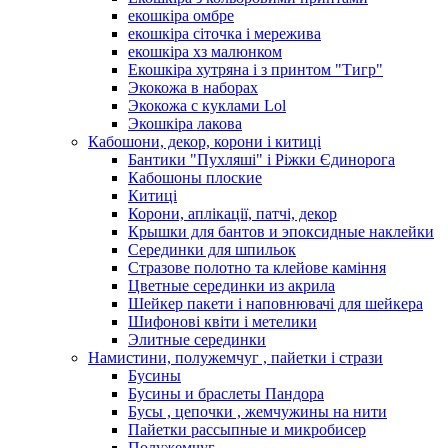
екошкіра омбре
екошкіра сіточка і мережива
екошкіра хз малюнком
Екошкіра хутряна і з принтом "Тигр"
Экокожа в наборах
Экокожа с куклами Lol
Экошкiра лакова
Кабошони, декор, корони і китиці
Бантики "Пухляші" і Ріжки Єдинорога
Кабошоны плоские
Китиці
Корони, аплікації, патчі, декор
Крышки для бантов и эпоксидные наклейки
Серединки для шпильок
Стразове полотно та клейове каміння
Цветные серединки из акрила
Шейкер пакети і наповнювачі для шейкера
Шифонові квіти і метелики
Элитные серединки
Намистини, полужемчуг , пайетки і стрази
Бусины
Бусины и браслеты Пандора
Бусы , цепочки , жемчужины на нити
Пайетки рассыпные и микробисер
Полужемчуг