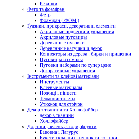
Резинки
Фетр та фоаміран
Фетр
Фоаміран ( ФОМ )
Ґудзики, прикраси, декоративні елементи
Акриловые подвески и украшения
Акриловые пуговицы
Деревянные пуговки
Деревянные катушки и декор
Коннекторы из дерева , бирки и прищепки
Пуговицы из смолы
Пуговки наборами по супер цене
Декоративные украшения
Інструменти та клейові матеріали
Инструменты
Клеевые материалы
Ножиці і пінцети
Термопистолеты
Утюжок для стрічок
Декор з тканини та Холлофайбер
декор з тканини
Холлофайбер
Додатки , зелень , ягоди, фрукти
Бавовна і Лагурус
Букети складних тичінок та додатки