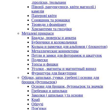
,проліски, тюльпани
Півонії, ранункулюси, квіти магнолії і
камелія
Паперові квіти
Соняшник та ромашки
Троянди з фоамірану
Хризантеми та гвоздіки
Металеві прикраси
Брадсы, люверсы и анкера
Бубенчики и колокольчики
Кольца и рамочки для альбомов ( блокнотов)
Металлические коннекторы
Петли и замки для фоторамок и шкатулок
Подвески
Топсы и фишки
Уголки , магниты и магнитный винил
Фурнитура для бижутерии
Обідки, шпильки, гумки, гребені і основи для
брошок (бутоньєрок)
Основи для брошок, бутоньєрок та значків
Гребешки и шпильки
Заколки ( шпильки ) та основи
Краб
Обручі
Пов'язки