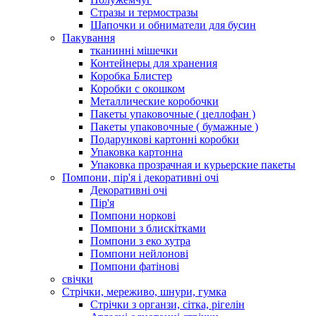
Стразы и термостразы
Шапочки и обниматели для бусин
Пакування
тканинні мішечки
Контейнеры для хранения
Коробка Блистер
Коробки с окошком
Металлические коробочки
Пакеты упаковочные ( целлофан )
Пакеты упаковочные ( бумажные )
Подарункові картонні коробки
Упаковка картонна
Упаковка прозрачная и курьерские пакеты
Помпони, пір'я і декоративні очі
Декоративні очі
Пір'я
Помпони норкові
Помпони з блискітками
Помпони з еко хутра
Помпони нейлонові
Помпони фатінові
свічки
Стрічки, мереживо, шнури, гумка
Стрічки з органзи, сітка, рігелін