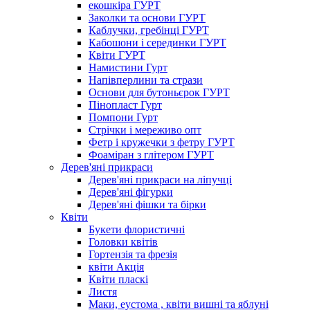
екошкіра ГУРТ
Заколки та основи ГУРТ
Каблучки, гребінці ГУРТ
Кабошони і серединки ГУРТ
Квіти ГУРТ
Намистини Гурт
Напівперлини та стрази
Основи для бутоньєрок ГУРТ
Пінопласт Гурт
Помпони Гурт
Стрічки і мереживо опт
Фетр і кружечки з фетру ГУРТ
Фоаміран з глітером ГУРТ
Дерев'яні прикраси
Дерев'яні прикраси на ліпучці
Дерев'яні фігурки
Дерев'яні фішки та бірки
Квіти
Букети флористичні
Головки квітів
Гортензія та фрезія
квіти Акція
Квіти пласкі
Листя
Маки, еустома , квіти вишні та яблуні