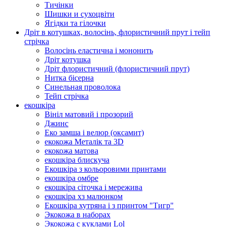
Тичінки
Шишки и сухоцвіти
Ягідки та гілочки
Дріт в котушках, волосінь, флористичний прут і тейп
стрічка
Волосінь еластична і мононить
Дріт котушка
Дріт флористичний (флористичний прут)
Нитка бісерна
Синельная проволока
Тейп стрічка
екошкіра
Вініл матовий і прозорий
Джинс
Еко замша і велюр (оксамит)
екокожа Металік та 3D
екокожа матова
екошкіра блискуча
Екошкіра з кольоровими принтами
екошкіра омбре
екошкіра сіточка і мережива
екошкіра хз малюнком
Екошкіра хутряна і з принтом "Тигр"
Экокожа в наборах
Экокожа с куклами Lol