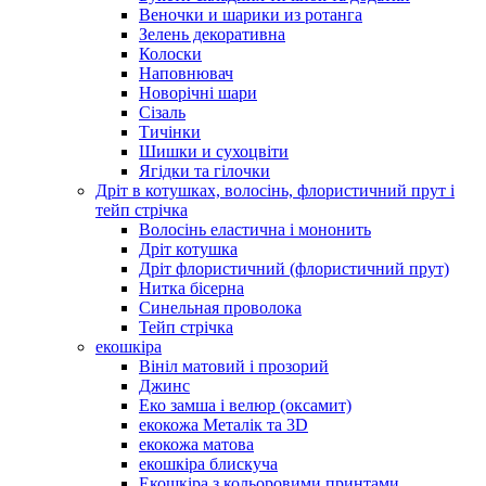
Веночки и шарики из ротанга
Зелень декоративна
Колоски
Наповнювач
Новорічні шари
Сізаль
Тичінки
Шишки и сухоцвіти
Ягідки та гілочки
Дріт в котушках, волосінь, флористичний прут і
тейп стрічка
Волосінь еластична і мононить
Дріт котушка
Дріт флористичний (флористичний прут)
Нитка бісерна
Синельная проволока
Тейп стрічка
екошкіра
Вініл матовий і прозорий
Джинс
Еко замша і велюр (оксамит)
екокожа Металік та 3D
екокожа матова
екошкіра блискуча
Екошкіра з кольоровими принтами