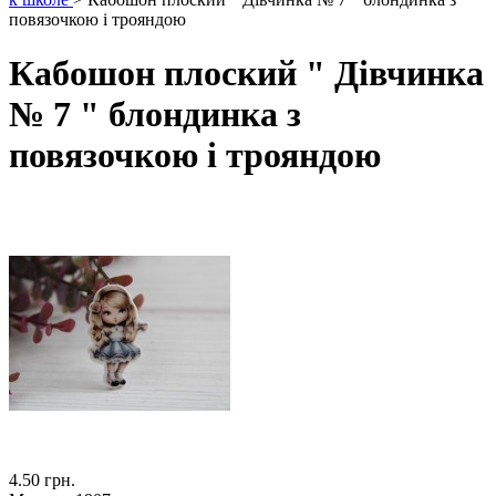
повязочкою і трояндою
Кабошон плоский " Дівчинка
№ 7 " блондинка з
повязочкою і трояндою
4.50 грн.