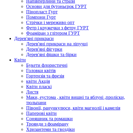
Напівперлини та стрази
Основи для бутоньєрок ГУРТ
Пінопласт Гурт
Помпони Гурт
Стрічки і мереживо опт
Фетр і кружечки з фетру ГУРТ
Фоаміран з глітером ГУРТ
Дерев'яні прикраси
Дерев'яні прикраси на ліпучці
Дерев'яні фігурки
Дерев'яні фішки та бірки
Квіти
Букети флористичні
Головки квітів
Гортензія та фрезія
квіти Акція
Квіти пласкі
Листя
Маки, еустома , квіти вишні та яблуні ,проліски,
тюльпани
Півонії, ранункулюси, квіти магнолії і камелія
Паперові квіти
Соняшник та ромашки
Троянди з фоамірану
Хризантеми та гвоздіки