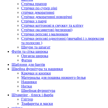
Стрічка прапор
Стрічки по супер ціні
стрічки декоративні
Стрічки декоративні новорічні
Стрічки з парчі
Стрічки коттонові в смужку та клітку
Стрічки оксамитові (велюрові)
Стрічки репсові з малюнком
Стрічки репсові однотонні (звичайні і з люрексом
та полосою )
Шнури та шпагат
Фатін та сітка широка
Органза широка
Фатин
Шаблони для бантів
Швейна фурнітура та нашивки
Крючки и кнопки
Материалы для пошива нижнего белья
Нашивки
Нитки
Швейная фурнитура
Штампінг , блиск і фарба
Гліттер
Трафареты и маски
уцінка