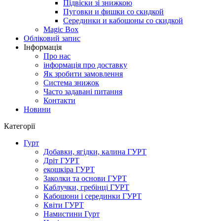
Підвіски зі знижкою
Пуговки и фишки со скидкой
Серединки и кабошоны со скидкой
Magic Box
Обліковий запис
Інформація
Про нас
інформація про доставку
Як зробити замовлення
Система знижок
Часто задавані питання
Контакти
Новини
Категорії
Гурт
Добавки, ягідки, калина ГУРТ
Дріт ГУРТ
екошкіра ГУРТ
Заколки та основи ГУРТ
Каблучки, гребінці ГУРТ
Кабошони і серединки ГУРТ
Квіти ГУРТ
Намистини Гурт