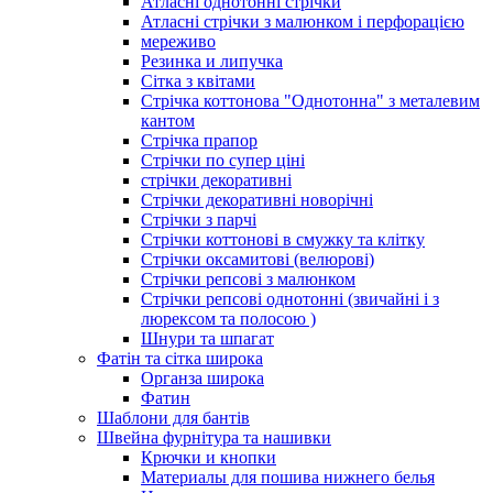
Атласні однотонні стрічки
Атласні стрічки з малюнком і перфорацією
мереживо
Резинка и липучка
Сітка з квітами
Стрічка коттонова "Однотонна" з металевим
кантом
Стрічка прапор
Стрічки по супер ціні
стрічки декоративні
Стрічки декоративні новорічні
Стрічки з парчі
Стрічки коттонові в смужку та клітку
Стрічки оксамитові (велюрові)
Стрічки репсові з малюнком
Стрічки репсові однотонні (звичайні і з
люрексом та полосою )
Шнури та шпагат
Фатін та сітка широка
Органза широка
Фатин
Шаблони для бантів
Швейна фурнітура та нашивки
Крючки и кнопки
Материалы для пошива нижнего белья