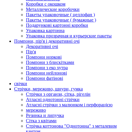
Коробки с окошком
Металлические коробочки
Пакеты упаковочные ( целлофан )
Пакеты упаковочные ( бумажные )
Подарункові картонні коробки
Упаковка картонна
Упаковка прозрачная и курьерские пакеты
Помпони, пір'я і декоративні очі
Декоративні очі
Пір'я
Помпони норкові
Помпони з блискітками
Помпони з еко хутра
Помпони нейлонові
Помпони фатінові
свічки
Стрічки, мереживо, шнури, гумка
Стрічки з органзи, сітка, рігелін
Атласні однотонні стрічки
Атласні стрічки з малюнком і перфорацією
мереживо
Резинка и липучка
Сітка з квітами
Стрічка коттонова "Однотонна" з металевим
кантом