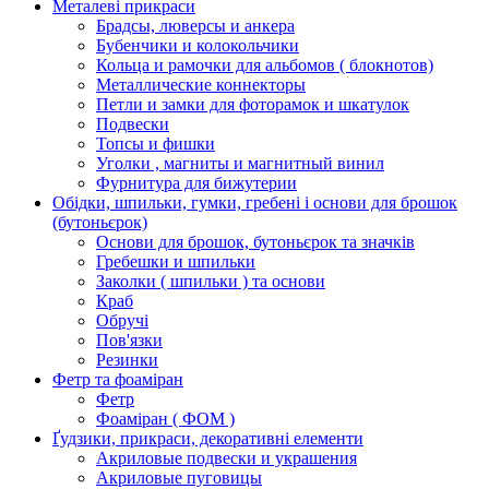
Металеві прикраси
Брадсы, люверсы и анкера
Бубенчики и колокольчики
Кольца и рамочки для альбомов ( блокнотов)
Металлические коннекторы
Петли и замки для фоторамок и шкатулок
Подвески
Топсы и фишки
Уголки , магниты и магнитный винил
Фурнитура для бижутерии
Обідки, шпильки, гумки, гребені і основи для брошок
(бутоньєрок)
Основи для брошок, бутоньєрок та значків
Гребешки и шпильки
Заколки ( шпильки ) та основи
Краб
Обручі
Пов'язки
Резинки
Фетр та фоаміран
Фетр
Фоаміран ( ФОМ )
Ґудзики, прикраси, декоративні елементи
Акриловые подвески и украшения
Акриловые пуговицы