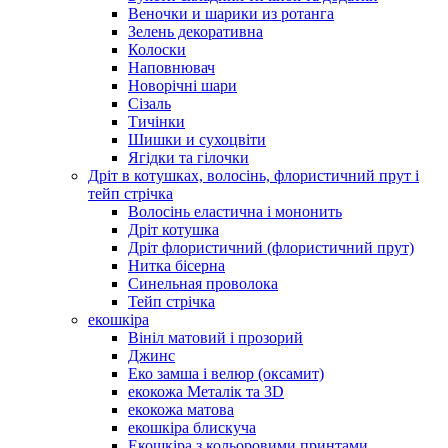
Веночки и шарики из ротанга
Зелень декоративна
Колоски
Наповнювач
Новорічні шари
Сізаль
Тичінки
Шишки и сухоцвіти
Ягідки та гілочки
Дріт в котушках, волосінь, флористичний прут і
тейп стрічка
Волосінь еластична і мононить
Дріт котушка
Дріт флористичний (флористичний прут)
Нитка бісерна
Синельная проволока
Тейп стрічка
екошкіра
Вініл матовий і прозорий
Джинс
Еко замша і велюр (оксамит)
екокожа Металік та 3D
екокожа матова
екошкіра блискуча
Екошкіра з кольоровими принтами