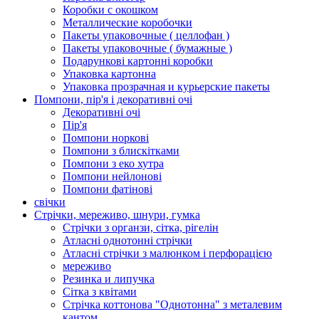
Коробки с окошком
Металлические коробочки
Пакеты упаковочные ( целлофан )
Пакеты упаковочные ( бумажные )
Подарункові картонні коробки
Упаковка картонна
Упаковка прозрачная и курьерские пакеты
Помпони, пір'я і декоративні очі
Декоративні очі
Пір'я
Помпони норкові
Помпони з блискітками
Помпони з еко хутра
Помпони нейлонові
Помпони фатінові
свічки
Стрічки, мереживо, шнури, гумка
Стрічки з органзи, сітка, рігелін
Атласні однотонні стрічки
Атласні стрічки з малюнком і перфорацією
мереживо
Резинка и липучка
Сітка з квітами
Стрічка коттонова "Однотонна" з металевим
кантом