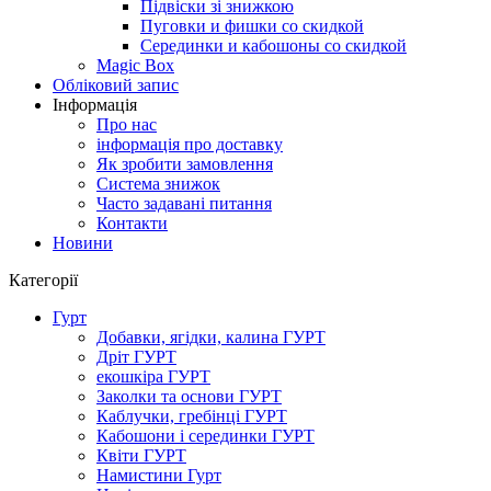
Підвіски зі знижкою
Пуговки и фишки со скидкой
Серединки и кабошоны со скидкой
Magic Box
Обліковий запис
Інформація
Про нас
інформація про доставку
Як зробити замовлення
Система знижок
Часто задавані питання
Контакти
Новини
Категорії
Гурт
Добавки, ягідки, калина ГУРТ
Дріт ГУРТ
екошкіра ГУРТ
Заколки та основи ГУРТ
Каблучки, гребінці ГУРТ
Кабошони і серединки ГУРТ
Квіти ГУРТ
Намистини Гурт