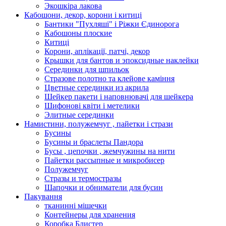
Экошкiра лакова
Кабошони, декор, корони і китиці
Бантики "Пухляші" і Ріжки Єдинорога
Кабошоны плоские
Китиці
Корони, аплікації, патчі, декор
Крышки для бантов и эпоксидные наклейки
Серединки для шпильок
Стразове полотно та клейове каміння
Цветные серединки из акрила
Шейкер пакети і наповнювачі для шейкера
Шифонові квіти і метелики
Элитные серединки
Намистини, полужемчуг , пайетки і стрази
Бусины
Бусины и браслеты Пандора
Бусы , цепочки , жемчужины на нити
Пайетки рассыпные и микробисер
Полужемчуг
Стразы и термостразы
Шапочки и обниматели для бусин
Пакування
тканинні мішечки
Контейнеры для хранения
Коробка Блистер