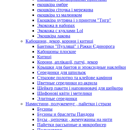
екошкіра омбре
екошкіра сіточка і мережива
екошкіра хз малюнком
Екошкіра хутряна і з принтом "Тигр"
Экокожа в наборах
Экокожа с куклами Lol
Экошкiра лакова
Кабошони, декор, корони і китиці
Бантики "Пухляші" і Ріжки Єдинорога
Кабошоны плоские
Китиці
Корони, аплікації, патчі, декор
Крышки для бантов и эпоксидные наклейки
Серединки для шпильок
Стразове полотно та клейове каміння
Цветные серединки из акрила
Шейкер пакети і наповнювачі для шейкера
Шифонові квіти і метелики
Элитные серединки
Намистини, полужемчуг , пайетки і стрази
Бусины
Бусины и браслеты Пандора
Бусы , цепочки , жемчужины на нити
Пайетки рассыпные и микробисер
Полужемчуг