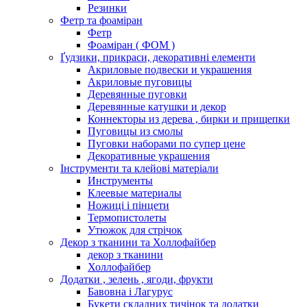
Резинки
Фетр та фоаміран
Фетр
Фоаміран ( ФОМ )
Ґудзики, прикраси, декоративні елементи
Акриловые подвески и украшения
Акриловые пуговицы
Деревянные пуговки
Деревянные катушки и декор
Коннекторы из дерева , бирки и прищепки
Пуговицы из смолы
Пуговки наборами по супер цене
Декоративные украшения
Інструменти та клейові матеріали
Инструменты
Клеевые материалы
Ножиці і пінцети
Термопистолеты
Утюжок для стрічок
Декор з тканини та Холлофайбер
декор з тканини
Холлофайбер
Додатки , зелень , ягоди, фрукти
Бавовна і Лагурус
Букети складних тичінок та додатки