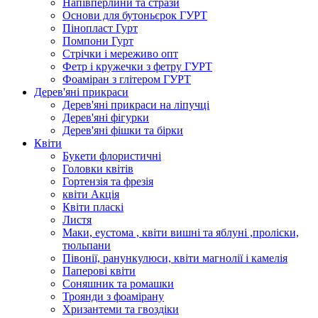
Напівперлини та стрази
Основи для бутоньєрок ГУРТ
Пінопласт Гурт
Помпони Гурт
Стрічки і мереживо опт
Фетр і кружечки з фетру ГУРТ
Фоаміран з глітером ГУРТ
Дерев'яні прикраси
Дерев'яні прикраси на ліпучці
Дерев'яні фігурки
Дерев'яні фішки та бірки
Квіти
Букети флористичні
Головки квітів
Гортензія та фрезія
квіти Акція
Квіти пласкі
Листя
Маки, еустома , квіти вишні та яблуні ,проліски,
тюльпани
Півонії, ранункулюси, квіти магнолії і камелія
Паперові квіти
Соняшник та ромашки
Троянди з фоамірану
Хризантеми та гвоздіки