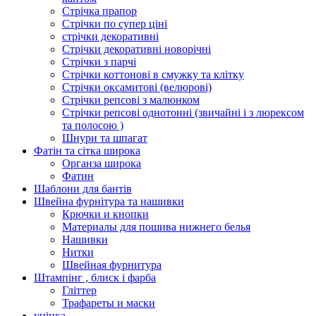
Стрічка прапор
Стрічки по супер ціні
стрічки декоративні
Стрічки декоративні новорічні
Стрічки з парчі
Стрічки коттонові в смужку та клітку
Стрічки оксамитові (велюрові)
Стрічки репсові з малюнком
Стрічки репсові однотонні (звичайні і з люрексом
та полосою )
Шнури та шпагат
Фатін та сітка широка
Органза широка
Фатин
Шаблони для бантів
Швейна фурнітура та нашивки
Крючки и кнопки
Материалы для пошива нижнего белья
Нашивки
Нитки
Швейная фурнитура
Штампінг , блиск і фарба
Гліттер
Трафареты и маски
уцінка