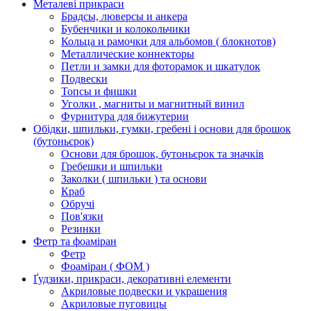
Металеві прикраси
Брадсы, люверсы и анкера
Бубенчики и колокольчики
Кольца и рамочки для альбомов ( блокнотов)
Металлические коннекторы
Петли и замки для фоторамок и шкатулок
Подвески
Топсы и фишки
Уголки , магниты и магнитный винил
Фурнитура для бижутерии
Обідки, шпильки, гумки, гребені і основи для брошок
(бутоньєрок)
Основи для брошок, бутоньєрок та значків
Гребешки и шпильки
Заколки ( шпильки ) та основи
Краб
Обручі
Пов'язки
Резинки
Фетр та фоаміран
Фетр
Фоаміран ( ФОМ )
Ґудзики, прикраси, декоративні елементи
Акриловые подвески и украшения
Акриловые пуговицы