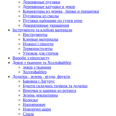
Деревянные пуговки
Деревянные катушки и декор
Коннекторы из дерева , бирки и прищепки
Пуговицы из смолы
Пуговки наборами по супер цене
Декоративные украшения
Інструменти та клейові матеріали
Инструменты
Клеевые материалы
Ножиці і пінцети
Термопистолеты
Утюжок для стрічок
Вироби з пінопласту
Декор з тканини та Холлофайбер
декор з тканини
Холлофайбер
Додатки , зелень , ягоди, фрукти
Бавовна і Лагурус
Букети складних тичінок та додатки
Веночки и шарики из ротанга
Зелень декоративна
Колоски
Наповнювач
Новорічні шари
Сізаль