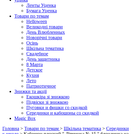
Ленты Уценка
Бумага Уценка
Товари по темам
Helloween
Великодні товари
День Влюбленных
Новорічні товари
Осінь
Шкільна тематика
Свадебное
День защитника
8 Марта
Детское
Кухня
Лето
Патриотичное
Знижки та акції
Екошкіра зі знижкою
Підвіски зі знижкою
Пуговки и фишки со скидкой
Серединки и кабошоны со скидкой
Magic Box
Головна
>
Товари по темам
>
Шкільна тематика
>
Серединки
к школе
> Кабошон плоский " Дівчинка № 15 " блондинка на