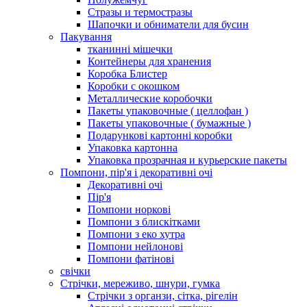
Стразы и термостразы
Шапочки и обниматели для бусин
Пакування
тканинні мішечки
Контейнеры для хранения
Коробка Блистер
Коробки с окошком
Металлические коробочки
Пакеты упаковочные ( целлофан )
Пакеты упаковочные ( бумажные )
Подарункові картонні коробки
Упаковка картонна
Упаковка прозрачная и курьерские пакеты
Помпони, пір'я і декоративні очі
Декоративні очі
Пір'я
Помпони норкові
Помпони з блискітками
Помпони з еко хутра
Помпони нейлонові
Помпони фатінові
свічки
Стрічки, мереживо, шнури, гумка
Стрічки з органзи, сітка, рігелін