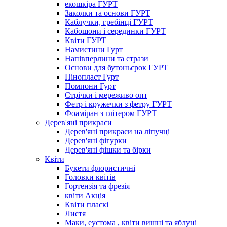
екошкіра ГУРТ
Заколки та основи ГУРТ
Каблучки, гребінці ГУРТ
Кабошони і серединки ГУРТ
Квіти ГУРТ
Намистини Гурт
Напівперлини та стрази
Основи для бутоньєрок ГУРТ
Пінопласт Гурт
Помпони Гурт
Стрічки і мереживо опт
Фетр і кружечки з фетру ГУРТ
Фоаміран з глітером ГУРТ
Дерев'яні прикраси
Дерев'яні прикраси на ліпучці
Дерев'яні фігурки
Дерев'яні фішки та бірки
Квіти
Букети флористичні
Головки квітів
Гортензія та фрезія
квіти Акція
Квіти пласкі
Листя
Маки, еустома , квіти вишні та яблуні