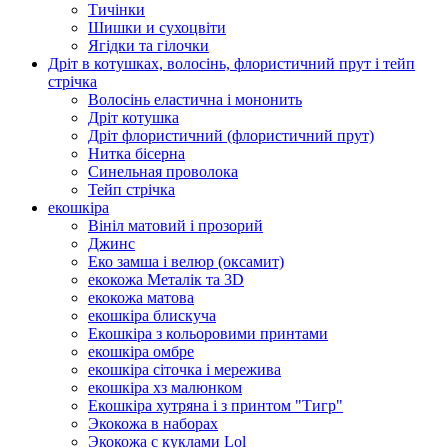
Тичінки
Шишки и сухоцвіти
Ягідки та гілочки
Дріт в котушках, волосінь, флористичний прут і тейп
стрічка
Волосінь еластична і мононить
Дріт котушка
Дріт флористичний (флористичний прут)
Нитка бісерна
Синельная проволока
Тейп стрічка
екошкіра
Вініл матовий і прозорий
Джинс
Еко замша і велюр (оксамит)
екокожа Металік та 3D
екокожа матова
екошкіра блискуча
Екошкіра з кольоровими принтами
екошкіра омбре
екошкіра сіточка і мережива
екошкіра хз малюнком
Екошкіра хутряна і з принтом "Тигр"
Экокожа в наборах
Экокожа с куклами Lol