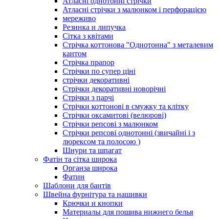
Атласні однотонні стрічки
Атласні стрічки з малюнком і перфорацією
мереживо
Резинка и липучка
Сітка з квітами
Стрічка коттонова "Однотонна" з металевим
кантом
Стрічка прапор
Стрічки по супер ціні
стрічки декоративні
Стрічки декоративні новорічні
Стрічки з парчі
Стрічки коттонові в смужку та клітку
Стрічки оксамитові (велюрові)
Стрічки репсові з малюнком
Стрічки репсові однотонні (звичайні і з
люрексом та полосою )
Шнури та шпагат
Фатін та сітка широка
Органза широка
Фатин
Шаблони для бантів
Швейна фурнітура та нашивки
Крючки и кнопки
Материалы для пошива нижнего белья