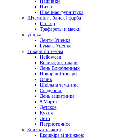
Нашивки
Нитки
Швейная фурнитура
Штампінг , блиск і фарба
Гліттер
Трафареты и маски
уцінка
Ленты Уценка
Бумага Уценка
Товари по темам
Helloween
Великодні товари
День Влюбленных
Новорічні товари
Осінь
Шкільна тематика
Свадебное
День защитника
8 Марта
Детское
Кухня
Лето
Патриотичное
Знижки та акції
Екошкіра зі знижкою