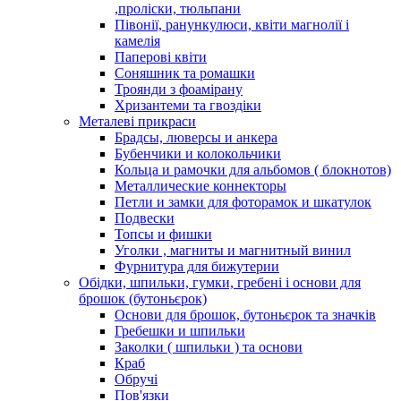
,проліски, тюльпани
Півонії, ранункулюси, квіти магнолії і
камелія
Паперові квіти
Соняшник та ромашки
Троянди з фоамірану
Хризантеми та гвоздіки
Металеві прикраси
Брадсы, люверсы и анкера
Бубенчики и колокольчики
Кольца и рамочки для альбомов ( блокнотов)
Металлические коннекторы
Петли и замки для фоторамок и шкатулок
Подвески
Топсы и фишки
Уголки , магниты и магнитный винил
Фурнитура для бижутерии
Обідки, шпильки, гумки, гребені і основи для
брошок (бутоньєрок)
Основи для брошок, бутоньєрок та значків
Гребешки и шпильки
Заколки ( шпильки ) та основи
Краб
Обручі
Пов'язки