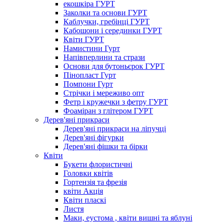
екошкіра ГУРТ
Заколки та основи ГУРТ
Каблучки, гребінці ГУРТ
Кабошони і серединки ГУРТ
Квіти ГУРТ
Намистини Гурт
Напівперлини та стрази
Основи для бутоньєрок ГУРТ
Пінопласт Гурт
Помпони Гурт
Стрічки і мереживо опт
Фетр і кружечки з фетру ГУРТ
Фоаміран з глітером ГУРТ
Дерев'яні прикраси
Дерев'яні прикраси на ліпучці
Дерев'яні фігурки
Дерев'яні фішки та бірки
Квіти
Букети флористичні
Головки квітів
Гортензія та фрезія
квіти Акція
Квіти пласкі
Листя
Маки, еустома , квіти вишні та яблуні