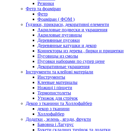
Резинки
Фетр та фоаміран
Фетр
Фоаміран ( ФОМ )
Ґудзики, прикраси, декоративні елементи
Акриловые подвески и украшения
Акриловые пуговицы
Деревянные пуговки
Деревянные катушки и декор
Коннекторы из дерева , бирки и прищепки
Пуговицы из смолы
Пуговки наборами по супер цене
Декоративные украшения
Інструменти та клейові матеріали
Инструменты
Клеевые материалы
Ножиці і пінцети
Термопистолеты
Утюжок для стрічок
Декор з тканини та Холлофайбер
декор з тканини
Холлофайбер
Додатки , зелень , ягоди, фрукти
Бавовна і Лагурус
Букети складних тичінок та додатки