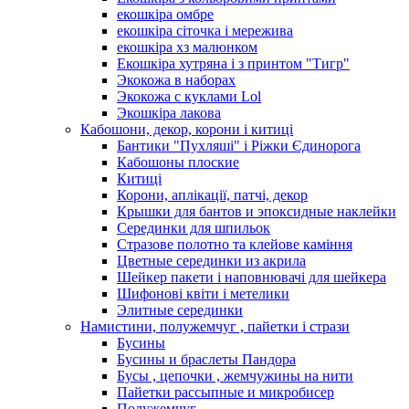
екошкіра омбре
екошкіра сіточка і мережива
екошкіра хз малюнком
Екошкіра хутряна і з принтом "Тигр"
Экокожа в наборах
Экокожа с куклами Lol
Экошкiра лакова
Кабошони, декор, корони і китиці
Бантики "Пухляші" і Ріжки Єдинорога
Кабошоны плоские
Китиці
Корони, аплікації, патчі, декор
Крышки для бантов и эпоксидные наклейки
Серединки для шпильок
Стразове полотно та клейове каміння
Цветные серединки из акрила
Шейкер пакети і наповнювачі для шейкера
Шифонові квіти і метелики
Элитные серединки
Намистини, полужемчуг , пайетки і стрази
Бусины
Бусины и браслеты Пандора
Бусы , цепочки , жемчужины на нити
Пайетки рассыпные и микробисер
Полужемчуг