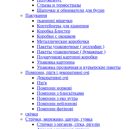
Стразы и термостразы
Шапочки и обниматели для бусин
Пакування
тканинні мішечки
Контейнеры для хранения
Коробка Блистер
Коробки с окошком
Металлические коробочки
Пакеты упаковочные ( целлофан )
Пакеты упаковочные ( бумажные )
Подарункові картонні коробки
Упаковка картонна
Упаковка прозрачная и курьерские пакеты
Помпони, пір'я і декоративні очі
Декоративні очі
Пір'я
Помпони норкові
Помпони з блискітками
Помпони з еко хутра
Помпони нейлонові
Помпони фатінові
свічки
Стрічки, мереживо, шнури, гумка
Стрічки з органзи, сітка, рігелін