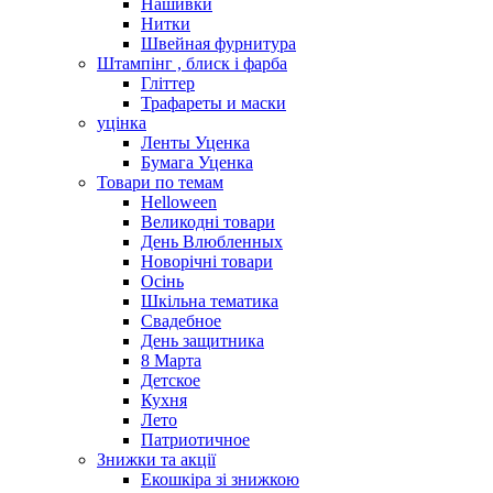
Нашивки
Нитки
Швейная фурнитура
Штампінг , блиск і фарба
Гліттер
Трафареты и маски
уцінка
Ленты Уценка
Бумага Уценка
Товари по темам
Helloween
Великодні товари
День Влюбленных
Новорічні товари
Осінь
Шкільна тематика
Свадебное
День защитника
8 Марта
Детское
Кухня
Лето
Патриотичное
Знижки та акції
Екошкіра зі знижкою