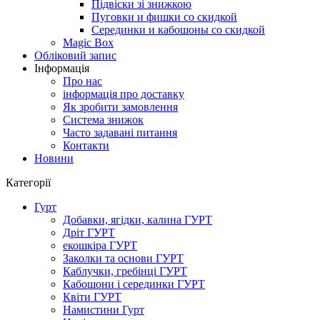
Підвіски зі знижкою
Пуговки и фишки со скидкой
Серединки и кабошоны со скидкой
Magic Box
Обліковий запис
Інформація
Про нас
інформація про доставку
Як зробити замовлення
Система знижок
Часто задавані питання
Контакти
Новини
Категорії
Гурт
Добавки, ягідки, калина ГУРТ
Дріт ГУРТ
екошкіра ГУРТ
Заколки та основи ГУРТ
Каблучки, гребінці ГУРТ
Кабошони і серединки ГУРТ
Квіти ГУРТ
Намистини Гурт