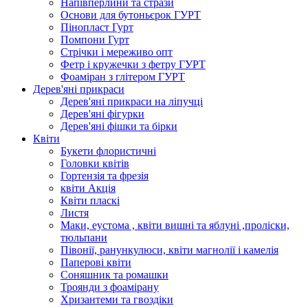
Напівперлини та стрази
Основи для бутоньєрок ГУРТ
Пінопласт Гурт
Помпони Гурт
Стрічки і мереживо опт
Фетр і кружечки з фетру ГУРТ
Фоаміран з глітером ГУРТ
Дерев'яні прикраси
Дерев'яні прикраси на ліпучці
Дерев'яні фігурки
Дерев'яні фішки та бірки
Квіти
Букети флористичні
Головки квітів
Гортензія та фрезія
квіти Акція
Квіти пласкі
Листя
Маки, еустома , квіти вишні та яблуні ,проліски,
тюльпани
Півонії, ранункулюси, квіти магнолії і камелія
Паперові квіти
Соняшник та ромашки
Троянди з фоамірану
Хризантеми та гвоздіки