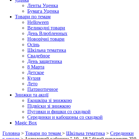
Ленты Уценка
Бумага Уценка
Товари по темам
Helloween
Великодні товари
День Влюбленных
Новорічні товари
Осінь
Шкільна тематика
Свадебное
День защитника
8 Марта
Детское
Кухня
Лето
Патриотичное
Знижки та акції
Екошкіра зі знижкою
Підвіски зі знижкою
Пуговки и фишки со скидкой
Серединки и кабошоны со скидкой
Magic Box
Головна
>
Товари по темам
>
Шкільна тематика
>
Серединки
к школе
> Акриловий кабошон " 10 - 18 " білий перламутр 250