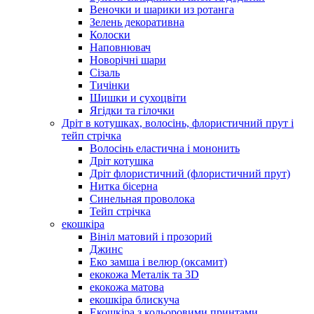
Веночки и шарики из ротанга
Зелень декоративна
Колоски
Наповнювач
Новорічні шари
Сізаль
Тичінки
Шишки и сухоцвіти
Ягідки та гілочки
Дріт в котушках, волосінь, флористичний прут і
тейп стрічка
Волосінь еластична і мононить
Дріт котушка
Дріт флористичний (флористичний прут)
Нитка бісерна
Синельная проволока
Тейп стрічка
екошкіра
Вініл матовий і прозорий
Джинс
Еко замша і велюр (оксамит)
екокожа Металік та 3D
екокожа матова
екошкіра блискуча
Екошкіра з кольоровими принтами