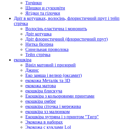
Тичінки
Шишки и сухоцвіти
Ягідки та гілочки
Дріт в котушках, волосінь, флористичний прут і тейп
стрічка
Волосінь еластична і мононить
Дріт котушка
Дріт флористичний (флористичний прут)
Нитка бісерна
Синельная проволока
Тейп стрічка
екошкіра
Вініл матовий і прозорий
Джинс
Еко замша і велюр (оксамит)
екокожа Металік та 3D
екокожа матова
екошкіра блискуча
Екошкіра з кольоровими принтами
екошкіра омбре
екошкіра сіточка і мережива
екошкіра хз малюнком
Екошкіра хутряна і з принтом "Тигр"
Экокожа в наборах
Экокожа с куклами Lol