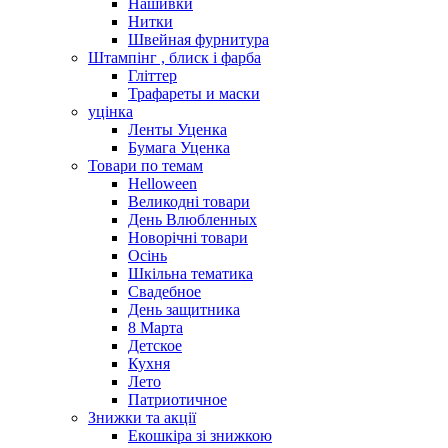
Нашивки
Нитки
Швейная фурнитура
Штампінг , блиск і фарба
Гліттер
Трафареты и маски
уцінка
Ленты Уценка
Бумага Уценка
Товари по темам
Helloween
Великодні товари
День Влюбленных
Новорічні товари
Осінь
Шкільна тематика
Свадебное
День защитника
8 Марта
Детское
Кухня
Лето
Патриотичное
Знижки та акції
Екошкіра зі знижкою