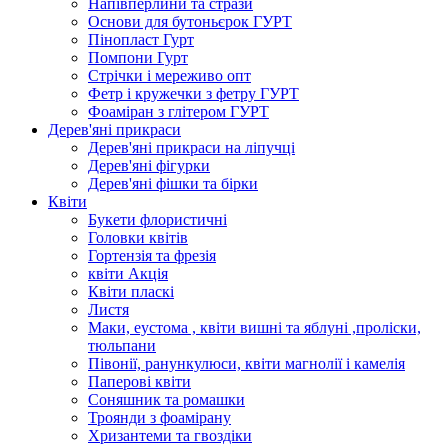
Напівперлини та стрази
Основи для бутоньєрок ГУРТ
Пінопласт Гурт
Помпони Гурт
Стрічки і мереживо опт
Фетр і кружечки з фетру ГУРТ
Фоаміран з глітером ГУРТ
Дерев'яні прикраси
Дерев'яні прикраси на ліпучці
Дерев'яні фігурки
Дерев'яні фішки та бірки
Квіти
Букети флористичні
Головки квітів
Гортензія та фрезія
квіти Акція
Квіти пласкі
Листя
Маки, еустома , квіти вишні та яблуні ,проліски,
тюльпани
Півонії, ранункулюси, квіти магнолії і камелія
Паперові квіти
Соняшник та ромашки
Троянди з фоамірану
Хризантеми та гвоздіки