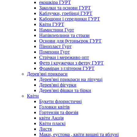
екошкіра ГУРТ
Заколки та основи ГУРТ
Каблучки, гребінці ГУРТ
Кабошони і серединки ГУРТ
Квіти ГУРТ
Намистини Гурт
Напівперлини та стрази
Основи для бутоньєрок ГУРТ
Пінопласт Гурт
Помпони Гурт
Стрічки і мереживо опт
Фетр і кружечки з фетру ГУРТ
Фоаміран з глітером ГУРТ
Дерев'яні прикраси
Дерев'яні прикраси на ліпучці
Дерев'яні фігурки
Дерев'яні фішки та бірки
Квіти
Букети флористичні
Головки квітів
Гортензія та фрезія
квіти Акція
Квіти пласкі
Листя
Маки, еустома , квіти вишні та яблуні