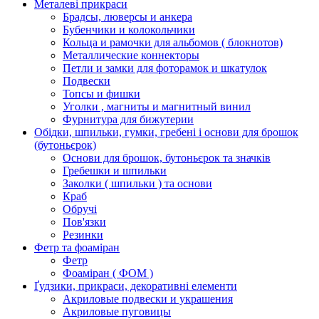
Металеві прикраси
Брадсы, люверсы и анкера
Бубенчики и колокольчики
Кольца и рамочки для альбомов ( блокнотов)
Металлические коннекторы
Петли и замки для фоторамок и шкатулок
Подвески
Топсы и фишки
Уголки , магниты и магнитный винил
Фурнитура для бижутерии
Обідки, шпильки, гумки, гребені і основи для брошок
(бутоньєрок)
Основи для брошок, бутоньєрок та значків
Гребешки и шпильки
Заколки ( шпильки ) та основи
Краб
Обручі
Пов'язки
Резинки
Фетр та фоаміран
Фетр
Фоаміран ( ФОМ )
Ґудзики, прикраси, декоративні елементи
Акриловые подвески и украшения
Акриловые пуговицы