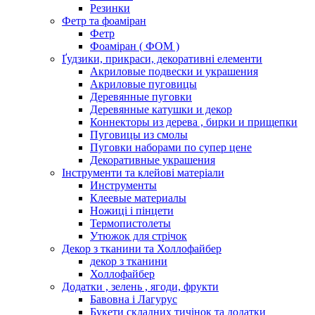
Резинки
Фетр та фоаміран
Фетр
Фоаміран ( ФОМ )
Ґудзики, прикраси, декоративні елементи
Акриловые подвески и украшения
Акриловые пуговицы
Деревянные пуговки
Деревянные катушки и декор
Коннекторы из дерева , бирки и прищепки
Пуговицы из смолы
Пуговки наборами по супер цене
Декоративные украшения
Інструменти та клейові матеріали
Инструменты
Клеевые материалы
Ножиці і пінцети
Термопистолеты
Утюжок для стрічок
Декор з тканини та Холлофайбер
декор з тканини
Холлофайбер
Додатки , зелень , ягоди, фрукти
Бавовна і Лагурус
Букети складних тичінок та додатки