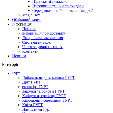
Підвіски зі знижкою
Пуговки и фишки со скидкой
Серединки и кабошоны со скидкой
Magic Box
Обліковий запис
Інформація
Про нас
інформація про доставку
Як зробити замовлення
Система знижок
Часто задавані питання
Контакти
Новини
Категорії
Гурт
Добавки, ягідки, калина ГУРТ
Дріт ГУРТ
екошкіра ГУРТ
Заколки та основи ГУРТ
Каблучки, гребінці ГУРТ
Кабошони і серединки ГУРТ
Квіти ГУРТ
Намистини Гурт