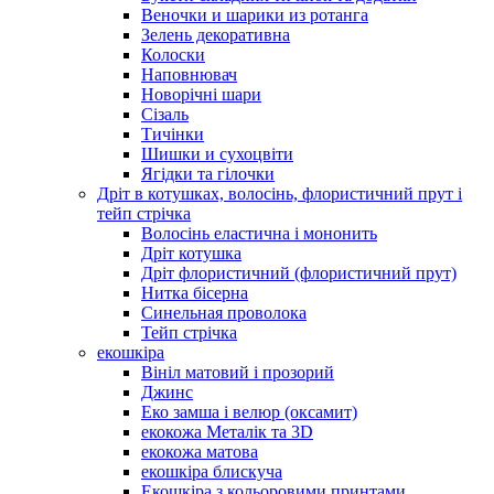
Веночки и шарики из ротанга
Зелень декоративна
Колоски
Наповнювач
Новорічні шари
Сізаль
Тичінки
Шишки и сухоцвіти
Ягідки та гілочки
Дріт в котушках, волосінь, флористичний прут і
тейп стрічка
Волосінь еластична і мононить
Дріт котушка
Дріт флористичний (флористичний прут)
Нитка бісерна
Синельная проволока
Тейп стрічка
екошкіра
Вініл матовий і прозорий
Джинс
Еко замша і велюр (оксамит)
екокожа Металік та 3D
екокожа матова
екошкіра блискуча
Екошкіра з кольоровими принтами