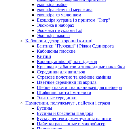
екошкіра омбре
екошкіра сіточка і мережива
екошкіра хз малюнком
Екошкіра хутряна і з принтом "Тигр"
Экокожа в наборах
Экокожа с куклами Lol
Экошкiра лакова
Кабошони, декор, корони і китиці
Бантики "Пухляші" і Ріжки Єдинорога
Кабошоны плоские
Китиці
Корони, аплікації, патчі, декор
Крышки для бантов и эпоксидные наклейки
Серединки для шпильок
Стразове полотно та клейове каміння
Цветные серединки из акрила
Шейкер пакети і наповнювачі для шейкера
Шифонові квіти і метелики
Элитные серединки
Намистини, полужемчуг , пайетки і стрази
Бусины
Бусины и браслеты Пандора
Бусы , цепочки , жемчужины на нити
Пайетки рассыпные и микробисер
Полужемчуг