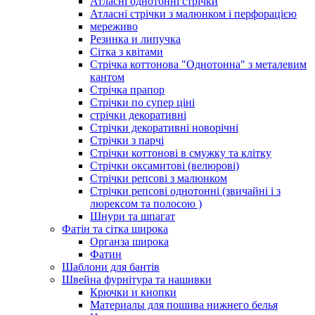
Атласні однотонні стрічки
Атласні стрічки з малюнком і перфорацією
мереживо
Резинка и липучка
Сітка з квітами
Стрічка коттонова "Однотонна" з металевим
кантом
Стрічка прапор
Стрічки по супер ціні
стрічки декоративні
Стрічки декоративні новорічні
Стрічки з парчі
Стрічки коттонові в смужку та клітку
Стрічки оксамитові (велюрові)
Стрічки репсові з малюнком
Стрічки репсові однотонні (звичайні і з
люрексом та полосою )
Шнури та шпагат
Фатін та сітка широка
Органза широка
Фатин
Шаблони для бантів
Швейна фурнітура та нашивки
Крючки и кнопки
Материалы для пошива нижнего белья