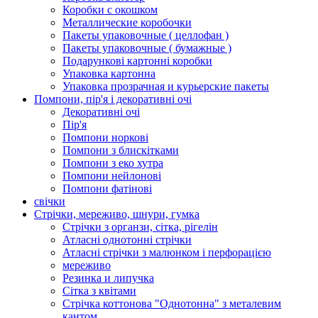
Коробки с окошком
Металлические коробочки
Пакеты упаковочные ( целлофан )
Пакеты упаковочные ( бумажные )
Подарункові картонні коробки
Упаковка картонна
Упаковка прозрачная и курьерские пакеты
Помпони, пір'я і декоративні очі
Декоративні очі
Пір'я
Помпони норкові
Помпони з блискітками
Помпони з еко хутра
Помпони нейлонові
Помпони фатінові
свічки
Стрічки, мереживо, шнури, гумка
Стрічки з органзи, сітка, рігелін
Атласні однотонні стрічки
Атласні стрічки з малюнком і перфорацією
мереживо
Резинка и липучка
Сітка з квітами
Стрічка коттонова "Однотонна" з металевим
кантом