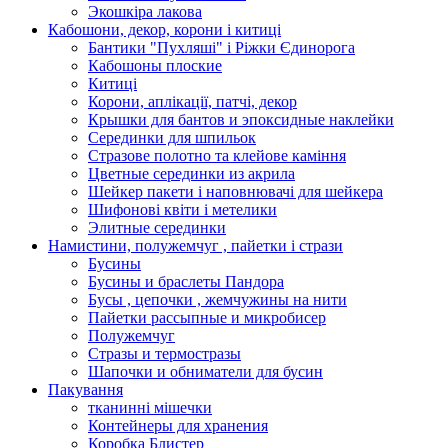
Экошкiра лакова
Кабошони, декор, корони і китиці
Бантики "Пухляші" і Ріжки Єдинорога
Кабошоны плоские
Китиці
Корони, аплікації, патчі, декор
Крышки для бантов и эпоксидные наклейки
Серединки для шпильок
Стразове полотно та клейове каміння
Цветные серединки из акрила
Шейкер пакети і наповнювачі для шейкера
Шифонові квіти і метелики
Элитные серединки
Намистини, полужемчуг , пайетки і стрази
Бусины
Бусины и браслеты Пандора
Бусы , цепочки , жемчужины на нити
Пайетки рассыпные и микробисер
Полужемчуг
Стразы и термостразы
Шапочки и обниматели для бусин
Пакування
тканинні мішечки
Контейнеры для хранения
Коробка Блистер