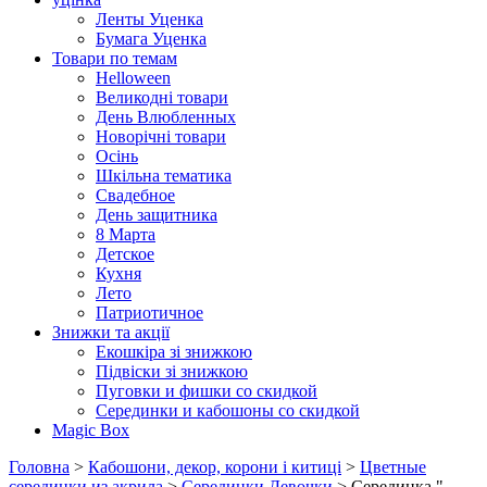
Ленты Уценка
Бумага Уценка
Товари по темам
Helloween
Великодні товари
День Влюбленных
Новорічні товари
Осінь
Шкільна тематика
Свадебное
День защитника
8 Марта
Детское
Кухня
Лето
Патриотичное
Знижки та акції
Екошкіра зі знижкою
Підвіски зі знижкою
Пуговки и фишки со скидкой
Серединки и кабошоны со скидкой
Magic Box
Головна
>
Кабошони, декор, корони і китиці
>
Цветные
серединки из акрила
>
Серединки Девочки
> Серединка "