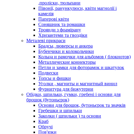
,проліски, тюльпани
Півонії, ранункулюси, квіти магнолії і
камелія
Паперові квіти
Соняшник та ромашки
Троянди з фоамірану
Хризантеми та гвоздіки
Металеві прикраси
Брадсы, люверсы и анкера
Бубенчики и колокольчики
Кольца и рамочки для альбомов ( блокнотов)
Металлические коннекторы
Петли и замки для фоторамок и шкатулок
Подвески
Топсы и фишки
Уголки , магниты и магнитный винил
Фурнитура для бижутерии
Обідки, шпильки, гумки, гребені і основи для
брошок (бутоньєрок)
Основи для брошок, бутоньєрок та значків
Гребешки и шпильки
Заколки ( шпильки ) та основи
Краб
Обручі
Пов'язки