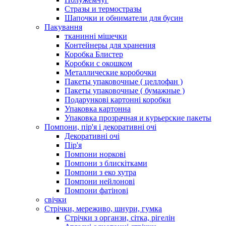
Стразы и термостразы
Шапочки и обниматели для бусин
Пакування
тканинні мішечки
Контейнеры для хранения
Коробка Блистер
Коробки с окошком
Металлические коробочки
Пакеты упаковочные ( целлофан )
Пакеты упаковочные ( бумажные )
Подарункові картонні коробки
Упаковка картонна
Упаковка прозрачная и курьерские пакеты
Помпони, пір'я і декоративні очі
Декоративні очі
Пір'я
Помпони норкові
Помпони з блискітками
Помпони з еко хутра
Помпони нейлонові
Помпони фатінові
свічки
Стрічки, мереживо, шнури, гумка
Стрічки з органзи, сітка, рігелін