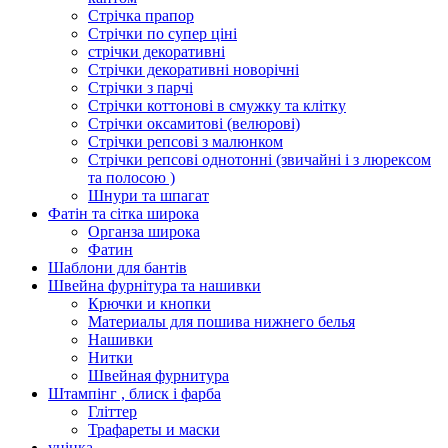
Стрічка прапор
Стрічки по супер ціні
стрічки декоративні
Стрічки декоративні новорічні
Стрічки з парчі
Стрічки коттонові в смужку та клітку
Стрічки оксамитові (велюрові)
Стрічки репсові з малюнком
Стрічки репсові однотонні (звичайні і з люрексом
та полосою )
Шнури та шпагат
Фатін та сітка широка
Органза широка
Фатин
Шаблони для бантів
Швейна фурнітура та нашивки
Крючки и кнопки
Материалы для пошива нижнего белья
Нашивки
Нитки
Швейная фурнитура
Штампінг , блиск і фарба
Гліттер
Трафареты и маски
уцінка