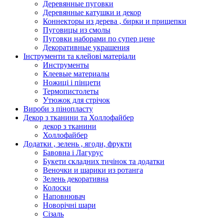
Деревянные пуговки
Деревянные катушки и декор
Коннекторы из дерева , бирки и прищепки
Пуговицы из смолы
Пуговки наборами по супер цене
Декоративные украшения
Інструменти та клейові матеріали
Инструменты
Клеевые материалы
Ножиці і пінцети
Термопистолеты
Утюжок для стрічок
Вироби з пінопласту
Декор з тканини та Холлофайбер
декор з тканини
Холлофайбер
Додатки , зелень , ягоди, фрукти
Бавовна і Лагурус
Букети складних тичінок та додатки
Веночки и шарики из ротанга
Зелень декоративна
Колоски
Наповнювач
Новорічні шари
Сізаль