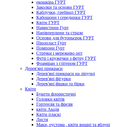
екошкіра ГУРТ
Заколки та основи ГУРТ
Каблучки, гребінці ГУРТ
Кабошони і серединки ГУРТ
Квіти ГУРТ
Намистини Гурт
Напівперлини та стрази
Основи для бутоньєрок ГУРТ
Пінопласт Гурт
Помпони Гурт
Стрічки і мереживо опт
Фетр і кружечки з фетру ГУРТ
Фоаміран з глітером ГУРТ
Дерев'яні прикраси
Дерев'яні прикраси на ліпучці
Дерев'яні фігурки
Дерев'яні фішки та бірки
Квіти
Букети флористичні
Головки квітів
Гортензія та фрезія
квіти Акція
Квіти пласкі
Листя
Маки, еустома , квіти вишні та яблуні