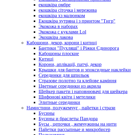
екошкіра омбре
екошкіра сіточка і мережива
екошкіра хз малюнком
Екошкіра хутряна і з принтом "Тигр"
Экокожа в наборах
Экокожа с куклами Lol
Экошкiра лакова
Кабошони, декор, корони і китиці
Бантики "Пухляші" і Ріжки Єдинорога
Кабошоны плоские
Китиці
Корони, аплікації, патчі, декор
Крышки для бантов и эпоксидные наклейки
Серединки для шпильок
Стразове полотно та клейове каміння
Цветные серединки из акрила
Шейкер пакети і наповнювачі для шейкера
Шифонові квіти і метелики
Элитные серединки
Намистини, полужемчуг , пайетки і стрази
Бусины
Бусины и браслеты Пандора
Бусы , цепочки , жемчужины на нити
Пайетки рассыпные и микробисер
Полужемчуг