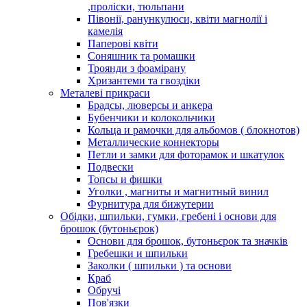
,проліски, тюльпани
Півонії, ранункулюси, квіти магнолії і
камелія
Паперові квіти
Соняшник та ромашки
Троянди з фоамірану
Хризантеми та гвоздіки
Металеві прикраси
Брадсы, люверсы и анкера
Бубенчики и колокольчики
Кольца и рамочки для альбомов ( блокнотов)
Металлические коннекторы
Петли и замки для фоторамок и шкатулок
Подвески
Топсы и фишки
Уголки , магниты и магнитный винил
Фурнитура для бижутерии
Обідки, шпильки, гумки, гребені і основи для
брошок (бутоньєрок)
Основи для брошок, бутоньєрок та значків
Гребешки и шпильки
Заколки ( шпильки ) та основи
Краб
Обручі
Пов'язки