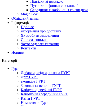
Підвіски зі знижкою
Пуговки и фишки со скидкой
Серединки и кабошоны со скидкой
Magic Box
Обліковий запис
Інформація
Про нас
інформація про доставку
Як зробити замовлення
Система знижок
Часто задавані питання
Контакти
Новини
Категорії
Гурт
Добавки, ягідки, калина ГУРТ
Дріт ГУРТ
екошкіра ГУРТ
Заколки та основи ГУРТ
Каблучки, гребінці ГУРТ
Кабошони і серединки ГУРТ
Квіти ГУРТ
Намистини Гурт