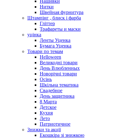
Нашивки
Нитки
Швейная фурнитура
Штампінг , блиск і фарба
Гліттер
Трафареты и маски
уцінка
Ленты Уценка
Бумага Уценка
Товари по темам
Helloween
Великодні товари
День Влюбленных
Новорічні товари
Осінь
Шкільна тематика
Свадебное
День защитника
8 Марта
Детское
Кухня
Лето
Патриотичное
Знижки та акції
Екошкіра зі знижкою