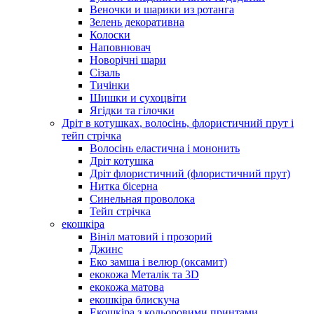
Веночки и шарики из ротанга
Зелень декоративна
Колоски
Наповнювач
Новорічні шари
Сізаль
Тичінки
Шишки и сухоцвіти
Ягідки та гілочки
Дріт в котушках, волосінь, флористичний прут і
тейп стрічка
Волосінь еластична і мононить
Дріт котушка
Дріт флористичний (флористичний прут)
Нитка бісерна
Синельная проволока
Тейп стрічка
екошкіра
Вініл матовий і прозорий
Джинс
Еко замша і велюр (оксамит)
екокожа Металік та 3D
екокожа матова
екошкіра блискуча
Екошкіра з кольоровими принтами