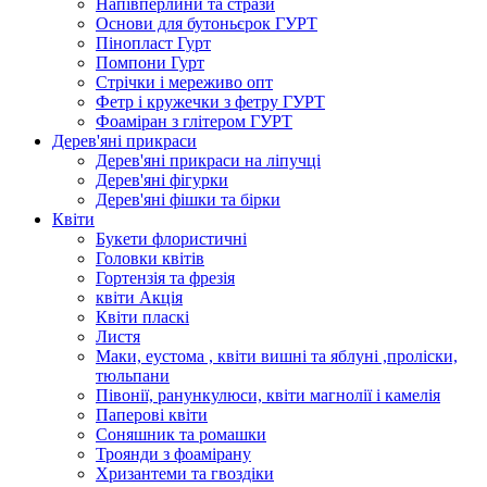
Напівперлини та стрази
Основи для бутоньєрок ГУРТ
Пінопласт Гурт
Помпони Гурт
Стрічки і мереживо опт
Фетр і кружечки з фетру ГУРТ
Фоаміран з глітером ГУРТ
Дерев'яні прикраси
Дерев'яні прикраси на ліпучці
Дерев'яні фігурки
Дерев'яні фішки та бірки
Квіти
Букети флористичні
Головки квітів
Гортензія та фрезія
квіти Акція
Квіти пласкі
Листя
Маки, еустома , квіти вишні та яблуні ,проліски,
тюльпани
Півонії, ранункулюси, квіти магнолії і камелія
Паперові квіти
Соняшник та ромашки
Троянди з фоамірану
Хризантеми та гвоздіки