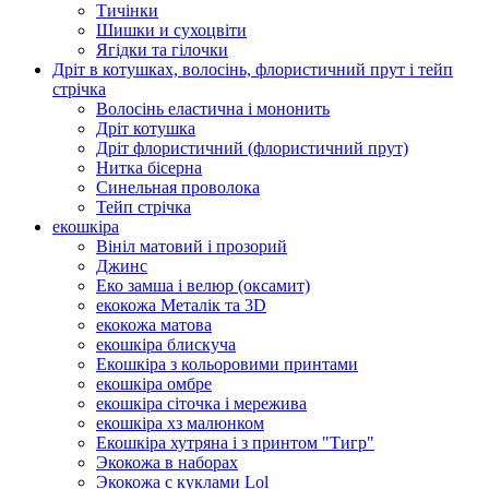
Тичінки
Шишки и сухоцвіти
Ягідки та гілочки
Дріт в котушках, волосінь, флористичний прут і тейп
стрічка
Волосінь еластична і мононить
Дріт котушка
Дріт флористичний (флористичний прут)
Нитка бісерна
Синельная проволока
Тейп стрічка
екошкіра
Вініл матовий і прозорий
Джинс
Еко замша і велюр (оксамит)
екокожа Металік та 3D
екокожа матова
екошкіра блискуча
Екошкіра з кольоровими принтами
екошкіра омбре
екошкіра сіточка і мережива
екошкіра хз малюнком
Екошкіра хутряна і з принтом "Тигр"
Экокожа в наборах
Экокожа с куклами Lol