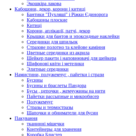
Экошкiра лакова
Кабошони, декор, корони і китиці
Бантики "Пухляші" і Ріжки Єдинорога
Кабошоны плоские
Китиці
Корони, аплікації, патчі, декор
Крышки для бантов и эпоксидные наклейки
Серединки для шпильок
Стразове полотно та клейове каміння
Цветные серединки из акрила
Шейкер пакети і наповнювачі для шейкера
Шифонові квіти і метелики
Элитные серединки
Намистини, полужемчуг , пайетки і стрази
Бусины
Бусины и браслеты Пандора
Бусы , цепочки , жемчужины на нити
Пайетки рассыпные и микробисер
Полужемчуг
Стразы и термостразы
Шапочки и обниматели для бусин
Пакування
тканинні мішечки
Контейнеры для хранения
Коробка Блистер