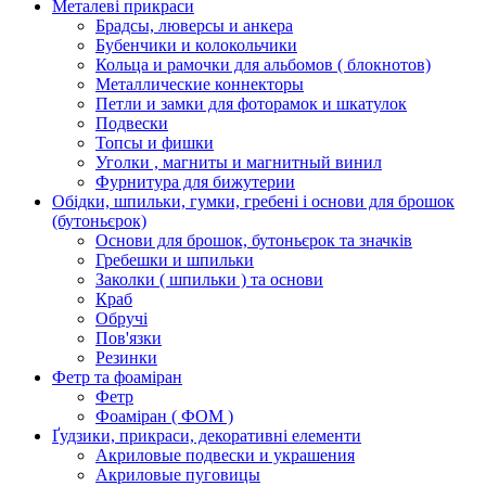
Металеві прикраси
Брадсы, люверсы и анкера
Бубенчики и колокольчики
Кольца и рамочки для альбомов ( блокнотов)
Металлические коннекторы
Петли и замки для фоторамок и шкатулок
Подвески
Топсы и фишки
Уголки , магниты и магнитный винил
Фурнитура для бижутерии
Обідки, шпильки, гумки, гребені і основи для брошок
(бутоньєрок)
Основи для брошок, бутоньєрок та значків
Гребешки и шпильки
Заколки ( шпильки ) та основи
Краб
Обручі
Пов'язки
Резинки
Фетр та фоаміран
Фетр
Фоаміран ( ФОМ )
Ґудзики, прикраси, декоративні елементи
Акриловые подвески и украшения
Акриловые пуговицы