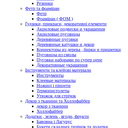
Резинки
Фетр та фоаміран
Фетр
Фоаміран ( ФОМ )
Ґудзики, прикраси, декоративні елементи
Акриловые подвески и украшения
Акриловые пуговицы
Деревянные пуговки
Деревянные катушки и декор
Коннекторы из дерева , бирки и прищепки
Пуговицы из смолы
Пуговки наборами по супер цене
Декоративные украшения
Інструменти та клейові матеріали
Инструменты
Клеевые материалы
Ножиці і пінцети
Термопистолеты
Утюжок для стрічок
Декор з тканини та Холлофайбер
декор з тканини
Холлофайбер
Додатки , зелень , ягоди, фрукти
Бавовна і Лагурус
Букети складних тичінок та додатки