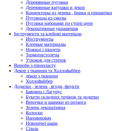
Деревянные пуговки
Деревянные катушки и декор
Коннекторы из дерева , бирки и прищепки
Пуговицы из смолы
Пуговки наборами по супер цене
Декоративные украшения
Інструменти та клейові матеріали
Инструменты
Клеевые материалы
Ножиці і пінцети
Термопистолеты
Утюжок для стрічок
Вироби з пінопласту
Декор з тканини та Холлофайбер
декор з тканини
Холлофайбер
Додатки , зелень , ягоди, фрукти
Бавовна і Лагурус
Букети складних тичінок та додатки
Веночки и шарики из ротанга
Зелень декоративна
Колоски
Наповнювач
Новорічні шари
Сізаль