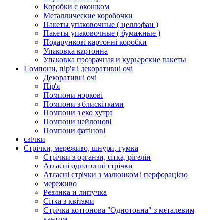
Коробки с окошком
Металлические коробочки
Пакеты упаковочные ( целлофан )
Пакеты упаковочные ( бумажные )
Подарункові картонні коробки
Упаковка картонна
Упаковка прозрачная и курьерские пакеты
Помпони, пір'я і декоративні очі
Декоративні очі
Пір'я
Помпони норкові
Помпони з блискітками
Помпони з еко хутра
Помпони нейлонові
Помпони фатінові
свічки
Стрічки, мереживо, шнури, гумка
Стрічки з органзи, сітка, рігелін
Атласні однотонні стрічки
Атласні стрічки з малюнком і перфорацією
мереживо
Резинка и липучка
Сітка з квітами
Стрічка коттонова "Однотонна" з металевим
кантом