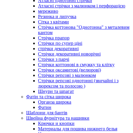
Атласні однотонні стрічки
Атласні стрічки з малюнком і перфорацією
мереживо
Резинка и липучка
Сітка з квітами
Стрічка коттонова "Однотонна" з металевим
кантом
Стрічка прапор
Стрічки по супер ціні
стрічки декоративні
Стрічки декоративні новорічні
Стрічки з парчі
Стрічки коттонові в смужку та клітку
Стрічки оксамитові (велюрові)
Стрічки репсові з малюнком
Стрічки репсові однотонні (звичайні і з
люрексом та полосою )
Шнури та шпагат
Фатін та сітка широка
Органза широка
Фатин
Шаблони для бантів
Швейна фурнітура та нашивки
Крючки и кнопки
Материалы для пошива нижнего белья