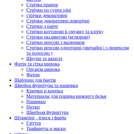
Стрічка прапор
Стрічки по супер ціні
стрічки декоративні
Стрічки декоративні новорічні
Стрічки з парчі
Стрічки коттонові в смужку та клітку
Стрічки оксамитові (велюрові)
Стрічки репсові з малюнком
Стрічки репсові однотонні (звичайні і з люрексом
та полосою )
Шнури та шпагат
Фатін та сітка широка
Органза широка
Фатин
Шаблони для бантів
Швейна фурнітура та нашивки
Крючки и кнопки
Материалы для пошива нижнего белья
Нашивки
Нитки
Швейная фурнитура
Штампінг , блиск і фарба
Гліттер
Трафареты и маски
уцінка