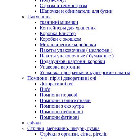
Стразы и термостразы
Шапочки и обниматели для бусин
Пакування
тканинні мішечки
Контейнеры для хранения
Коробка Блистер
Коробки с окошком
Металлические коробочки
Пакеты упаковочные ( целлофан )
Пакеты упаковочные ( бумажные )
Подарункові картонні коробки
Упаковка картонна
Упаковка прозрачная и курьерские пакеты
Помпони, пір'я і декоративні очі
Декоративні очі
Пір'я
Помпони норкові
Помпони з блискітками
Помпони з еко хутра
Помпони нейлонові
Помпони фатінові
свічки
Стрічки, мереживо, шнури, гумка
Стрічки з органзи, сітка, рігелін