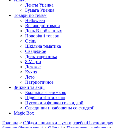
Ленты Уценка
Бумага Уценка
Товари по темам
Helloween
Великодні товари
День Влюбленных
Новорічні товари
Осінь
Шкільна тематика
Свадебное
День защитника
8 Марта
Детское
Кухня
Лето
Патриотичное
Знижки та акції
Екошкіра зі знижкою
Підвіски зі знижкою
Пуговки и фишки со скидкой
Серединки и кабошоны со скидкой
Magic Box
Головна
>
Обідки, шпильки, гумки, гребені і основи для
брошок (бутоньєрок)
>
Обручі
>
Пластиковые обручи
>