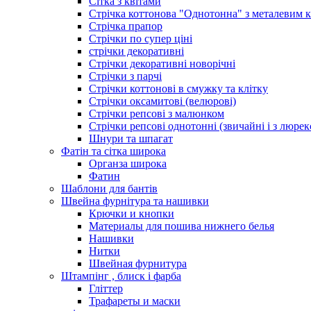
Сітка з квітами
Стрічка коттонова "Однотонна" з металевим 
Стрічка прапор
Стрічки по супер ціні
стрічки декоративні
Стрічки декоративні новорічні
Стрічки з парчі
Стрічки коттонові в смужку та клітку
Стрічки оксамитові (велюрові)
Стрічки репсові з малюнком
Стрічки репсові однотонні (звичайні і з люре
Шнури та шпагат
Фатін та сітка широка
Органза широка
Фатин
Шаблони для бантів
Швейна фурнітура та нашивки
Крючки и кнопки
Материалы для пошива нижнего белья
Нашивки
Нитки
Швейная фурнитура
Штампінг , блиск і фарба
Гліттер
Трафареты и маски