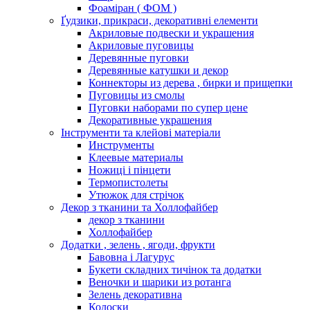
Фоаміран ( ФОМ )
Ґудзики, прикраси, декоративні елементи
Акриловые подвески и украшения
Акриловые пуговицы
Деревянные пуговки
Деревянные катушки и декор
Коннекторы из дерева , бирки и прищепки
Пуговицы из смолы
Пуговки наборами по супер цене
Декоративные украшения
Інструменти та клейові матеріали
Инструменты
Клеевые материалы
Ножиці і пінцети
Термопистолеты
Утюжок для стрічок
Декор з тканини та Холлофайбер
декор з тканини
Холлофайбер
Додатки , зелень , ягоди, фрукти
Бавовна і Лагурус
Букети складних тичінок та додатки
Веночки и шарики из ротанга
Зелень декоративна
Колоски