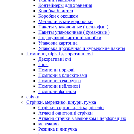
Контейнеры для хранения
Коробка Блистер
Коробки с окошком
Металлические коробочки
Пакеты упаковочные ( целлофан )
Пакеты упаковочные ( бумажные )
Подарункові картонні коробки
Упаковка картонна
Упаковка прозрачная и курьерские пакеты
Помпони, пір'я і декоративні очі
Декоративні очі
Пір'я
Помпони норкові
Помпони з блискітками
Помпони з еко хутра
Помпони нейлонові
Помпони фатінові
свічки
Стрічки, мереживо, шнури, гумка
Стрічки з органзи, сітка, рігелін
Атласні однотонні стрічки
Атласні стрічки з малюнком і перфорацією
мереживо
Резинка и липучка