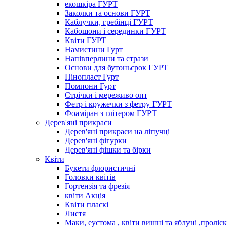
екошкіра ГУРТ
Заколки та основи ГУРТ
Каблучки, гребінці ГУРТ
Кабошони і серединки ГУРТ
Квіти ГУРТ
Намистини Гурт
Напівперлини та стрази
Основи для бутоньєрок ГУРТ
Пінопласт Гурт
Помпони Гурт
Стрічки і мереживо опт
Фетр і кружечки з фетру ГУРТ
Фоаміран з глітером ГУРТ
Дерев'яні прикраси
Дерев'яні прикраси на ліпучці
Дерев'яні фігурки
Дерев'яні фішки та бірки
Квіти
Букети флористичні
Головки квітів
Гортензія та фрезія
квіти Акція
Квіти пласкі
Листя
Маки, еустома , квіти вишні та яблуні ,проліс