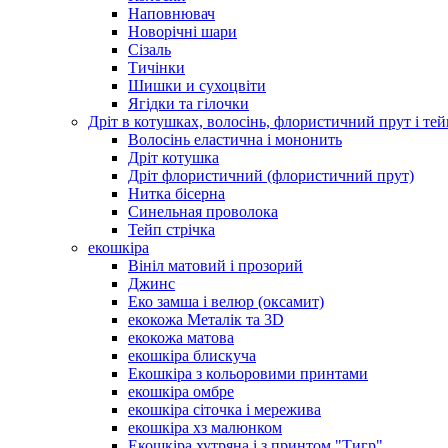
Наповнювач
Новорічні шари
Сізаль
Тичінки
Шишки и сухоцвіти
Ягідки та гілочки
Дріт в котушках, волосінь, флористичний прут і тей
Волосінь еластична і мононить
Дріт котушка
Дріт флористичний (флористичний прут)
Нитка бісерна
Синельная проволока
Тейп стрічка
екошкіра
Вініл матовий і прозорий
Джинс
Еко замша і велюр (оксамит)
екокожа Металік та 3D
екокожа матова
екошкіра блискуча
Екошкіра з кольоровими принтами
екошкіра омбре
екошкіра сіточка і мережива
екошкіра хз малюнком
Екошкіра хутряна і з принтом "Тигр"