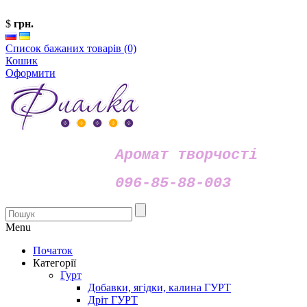
$
грн.
Список бажаних товарів (0)
Кошик
Оформити
Аромат творчості
096-85-88-003
Menu
Початок
Категорії
Гурт
Добавки, ягідки, калина ГУРТ
Дріт ГУРТ