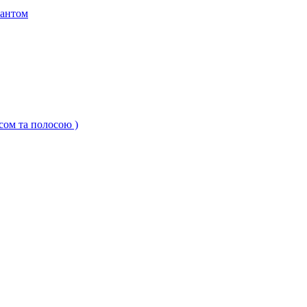
кантом
ксом та полосою )