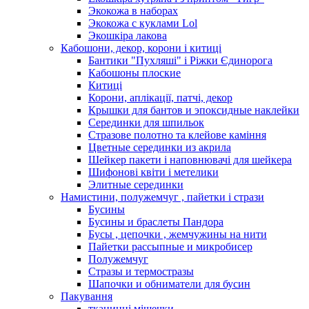
Экокожа в наборах
Экокожа с куклами Lol
Экошкiра лакова
Кабошони, декор, корони і китиці
Бантики "Пухляші" і Ріжки Єдинорога
Кабошоны плоские
Китиці
Корони, аплікації, патчі, декор
Крышки для бантов и эпоксидные наклейки
Серединки для шпильок
Стразове полотно та клейове каміння
Цветные серединки из акрила
Шейкер пакети і наповнювачі для шейкера
Шифонові квіти і метелики
Элитные серединки
Намистини, полужемчуг , пайетки і стрази
Бусины
Бусины и браслеты Пандора
Бусы , цепочки , жемчужины на нити
Пайетки рассыпные и микробисер
Полужемчуг
Стразы и термостразы
Шапочки и обниматели для бусин
Пакування
тканинні мішечки