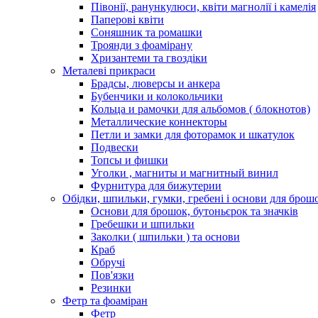
Півонії, ранункулюси, квіти магнолії і камелія
Паперові квіти
Соняшник та ромашки
Троянди з фоамірану
Хризантеми та гвоздіки
Металеві прикраси
Брадсы, люверсы и анкера
Бубенчики и колокольчики
Кольца и рамочки для альбомов ( блокнотов)
Металлические коннекторы
Петли и замки для фоторамок и шкатулок
Подвески
Топсы и фишки
Уголки , магниты и магнитный винил
Фурнитура для бижутерии
Обідки, шпильки, гумки, гребені і основи для брош
Основи для брошок, бутоньєрок та значків
Гребешки и шпильки
Заколки ( шпильки ) та основи
Краб
Обручі
Пов'язки
Резинки
Фетр та фоаміран
Фетр