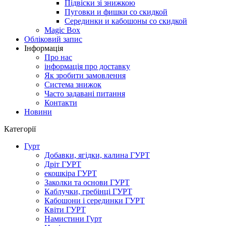
Підвіски зі знижкою
Пуговки и фишки со скидкой
Серединки и кабошоны со скидкой
Magic Box
Обліковий запис
Інформація
Про нас
інформація про доставку
Як зробити замовлення
Система знижок
Часто задавані питання
Контакти
Новини
Категорії
Гурт
Добавки, ягідки, калина ГУРТ
Дріт ГУРТ
екошкіра ГУРТ
Заколки та основи ГУРТ
Каблучки, гребінці ГУРТ
Кабошони і серединки ГУРТ
Квіти ГУРТ
Намистини Гурт