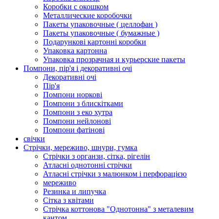
Коробки с окошком
Металлические коробочки
Пакеты упаковочные ( целлофан )
Пакеты упаковочные ( бумажные )
Подарункові картонні коробки
Упаковка картонна
Упаковка прозрачная и курьерские пакеты
Помпони, пір'я і декоративні очі
Декоративні очі
Пір'я
Помпони норкові
Помпони з блискітками
Помпони з еко хутра
Помпони нейлонові
Помпони фатінові
свічки
Стрічки, мереживо, шнури, гумка
Стрічки з органзи, сітка, рігелін
Атласні однотонні стрічки
Атласні стрічки з малюнком і перфорацією
мереживо
Резинка и липучка
Сітка з квітами
Стрічка коттонова "Однотонна" з металевим
кантом