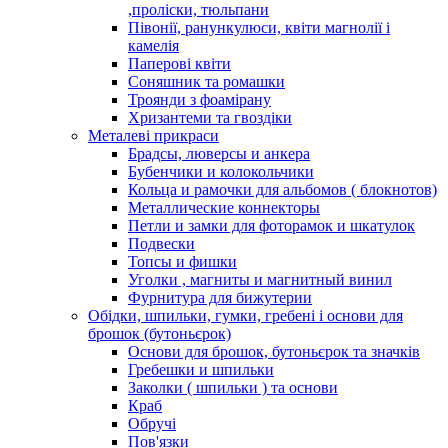
,проліски, тюльпани
Півонії, ранункулюси, квіти магнолії і
камелія
Паперові квіти
Соняшник та ромашки
Троянди з фоамірану
Хризантеми та гвоздіки
Металеві прикраси
Брадсы, люверсы и анкера
Бубенчики и колокольчики
Кольца и рамочки для альбомов ( блокнотов)
Металлические коннекторы
Петли и замки для фоторамок и шкатулок
Подвески
Топсы и фишки
Уголки , магниты и магнитный винил
Фурнитура для бижутерии
Обідки, шпильки, гумки, гребені і основи для
брошок (бутоньєрок)
Основи для брошок, бутоньєрок та значків
Гребешки и шпильки
Заколки ( шпильки ) та основи
Краб
Обручі
Пов'язки