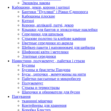
Экошкiра лакова
Кабошони, декор, корони і китиці
Бантики "Пухляші" і Ріжки Єдинорога
Кабошоны плоские
Китиці
Корони, аплікації, патчі, декор
Крышки для бантов и эпоксидные наклейки
Серединки для шпильок
Стразове полотно та клейове каміння
Цветные серединки из акрила
Шейкер пакети і наповнювачі для шейкера
Шифонові квіти і метелики
Элитные серединки
Намистини, полужемчуг , пайетки і стрази
Бусины
Бусины и браслеты Пандора
Бусы , цепочки , жемчужины на нити
Пайетки рассыпные и микробисер
Полужемчуг
Стразы и термостразы
Шапочки и обниматели для бусин
Пакування
тканинні мішечки
Контейнеры для хранения
Коробка Блистер