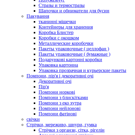
Стразы и термостразы
Шапочки и обниматели для бусин
Пакування
тканинні мішечки
Контейнеры для хранения
Коробка Блистер
Коробки с окошком
Металлические коробочки
Пакеты упаковочные ( целлофан )
Пакеты упаковочные ( бумажные )
Подарункові картонні коробки
Упаковка картонна
Упаковка прозрачная и курьерские пакеты
Помпони, пір'я і декоративні очі
Декоративні очі
Пір'я
Помпони норкові
Помпони з блискітками
Помпони з еко хутра
Помпони нейлонові
Помпони фатінові
свічки
Стрічки, мереживо, шнури, гумка
Стрічки з органзи, сітка, рігелін