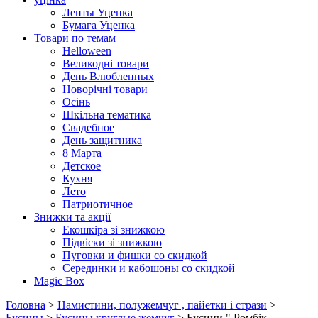
Ленты Уценка
Бумага Уценка
Товари по темам
Helloween
Великодні товари
День Влюбленных
Новорічні товари
Осінь
Шкільна тематика
Свадебное
День защитника
8 Марта
Детское
Кухня
Лето
Патриотичное
Знижки та акції
Екошкіра зі знижкою
Підвіски зі знижкою
Пуговки и фишки со скидкой
Серединки и кабошоны со скидкой
Magic Box
Головна
>
Намистини, полужемчуг , пайетки і стрази
>
Бусины
>
Бусины круглые жемчуг
> Бусини " Ромбік