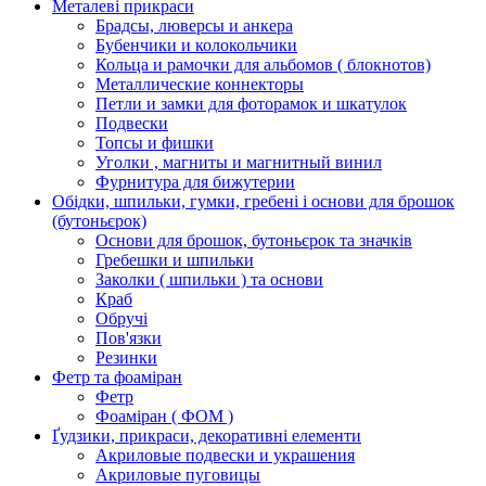
Металеві прикраси
Брадсы, люверсы и анкера
Бубенчики и колокольчики
Кольца и рамочки для альбомов ( блокнотов)
Металлические коннекторы
Петли и замки для фоторамок и шкатулок
Подвески
Топсы и фишки
Уголки , магниты и магнитный винил
Фурнитура для бижутерии
Обідки, шпильки, гумки, гребені і основи для брошок
(бутоньєрок)
Основи для брошок, бутоньєрок та значків
Гребешки и шпильки
Заколки ( шпильки ) та основи
Краб
Обручі
Пов'язки
Резинки
Фетр та фоаміран
Фетр
Фоаміран ( ФОМ )
Ґудзики, прикраси, декоративні елементи
Акриловые подвески и украшения
Акриловые пуговицы