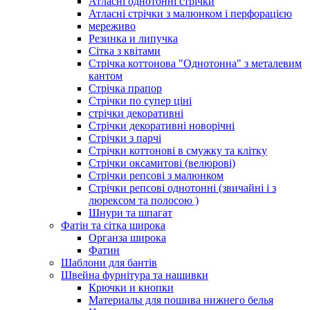
Атласні однотонні стрічки
Атласні стрічки з малюнком і перфорацією
мереживо
Резинка и липучка
Сітка з квітами
Стрічка коттонова "Однотонна" з металевим
кантом
Стрічка прапор
Стрічки по супер ціні
стрічки декоративні
Стрічки декоративні новорічні
Стрічки з парчі
Стрічки коттонові в смужку та клітку
Стрічки оксамитові (велюрові)
Стрічки репсові з малюнком
Стрічки репсові однотонні (звичайні і з
люрексом та полосою )
Шнури та шпагат
Фатін та сітка широка
Органза широка
Фатин
Шаблони для бантів
Швейна фурнітура та нашивки
Крючки и кнопки
Материалы для пошива нижнего белья