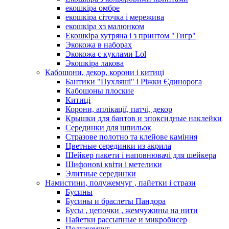
екошкіра омбре
екошкіра сіточка і мережива
екошкіра хз малюнком
Екошкіра хутряна і з принтом "Тигр"
Экокожа в наборах
Экокожа с куклами Lol
Экошкiра лакова
Кабошони, декор, корони і китиці
Бантики "Пухляші" і Ріжки Єдинорога
Кабошоны плоские
Китиці
Корони, аплікації, патчі, декор
Крышки для бантов и эпоксидные наклейки
Серединки для шпильок
Стразове полотно та клейове каміння
Цветные серединки из акрила
Шейкер пакети і наповнювачі для шейкера
Шифонові квіти і метелики
Элитные серединки
Намистини, полужемчуг , пайетки і стрази
Бусины
Бусины и браслеты Пандора
Бусы , цепочки , жемчужины на нити
Пайетки рассыпные и микробисер
Полужемчуг