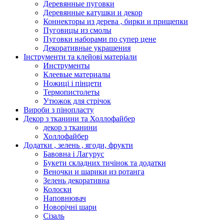
Деревянные пуговки
Деревянные катушки и декор
Коннекторы из дерева , бирки и прищепки
Пуговицы из смолы
Пуговки наборами по супер цене
Декоративные украшения
Інструменти та клейові матеріали
Инструменты
Клеевые материалы
Ножиці і пінцети
Термопистолеты
Утюжок для стрічок
Вироби з пінопласту
Декор з тканини та Холлофайбер
декор з тканини
Холлофайбер
Додатки , зелень , ягоди, фрукти
Бавовна і Лагурус
Букети складних тичінок та додатки
Веночки и шарики из ротанга
Зелень декоративна
Колоски
Наповнювач
Новорічні шари
Сізаль