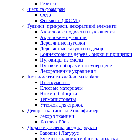
Резинки
Фетр та фоаміран
Фетр
Фоаміран ( ФОМ )
Ґудзики, прикраси, декоративні елементи
Акриловые подвески и украшения
Акриловые пуговицы
Деревянные пуговки
Деревянные катушки и декор
Коннекторы из дерева , бирки и прищепки
Пуговицы из смолы
Пуговки наборами по супер цене
Декоративные украшения
Інструменти та клейові матеріали
Инструменты
Клеевые материалы
Ножиці і пінцети
Термопистолеты
Утюжок для стрічок
Декор з тканини та Холлофайбер
декор з тканини
Холлофайбер
Додатки , зелень , ягоди, фрукти
Бавовна і Лагурус
Букети складних тичінок та додатки