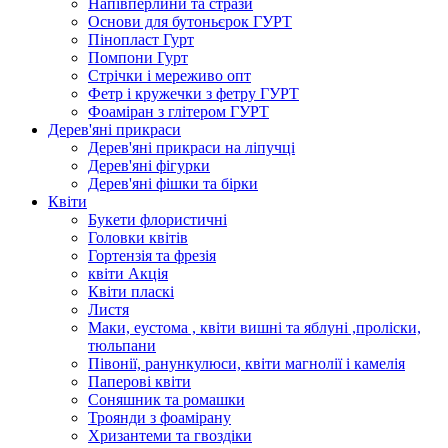
Напівперлини та стрази
Основи для бутоньєрок ГУРТ
Пінопласт Гурт
Помпони Гурт
Стрічки і мереживо опт
Фетр і кружечки з фетру ГУРТ
Фоаміран з глітером ГУРТ
Дерев'яні прикраси
Дерев'яні прикраси на ліпучці
Дерев'яні фігурки
Дерев'яні фішки та бірки
Квіти
Букети флористичні
Головки квітів
Гортензія та фрезія
квіти Акція
Квіти пласкі
Листя
Маки, еустома , квіти вишні та яблуні ,проліски,
тюльпани
Півонії, ранункулюси, квіти магнолії і камелія
Паперові квіти
Соняшник та ромашки
Троянди з фоамірану
Хризантеми та гвоздіки