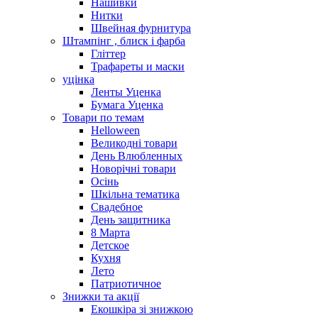
Нашивки
Нитки
Швейная фурнитура
Штампінг , блиск і фарба
Гліттер
Трафареты и маски
уцінка
Ленты Уценка
Бумага Уценка
Товари по темам
Helloween
Великодні товари
День Влюбленных
Новорічні товари
Осінь
Шкільна тематика
Свадебное
День защитника
8 Марта
Детское
Кухня
Лето
Патриотичное
Знижки та акції
Екошкіра зі знижкою