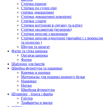
Стрічка прапор
Стрічки по супер ціні
стрічки декоративні
Стрічки декоративні новорічні
Стрічки з парчі
Стрічки коттонові в смужку та клітку
Стрічки оксамитові (велюрові)
Стрічки репсові з малюнком
Стрічки репсові однотонні (звичайні і з люрексом
та полосою )
Шнури та шпагат
Фатін та сітка широка
Органза широка
Фатин
Шаблони для бантів
Швейна фурнітура та нашивки
Крючки и кнопки
Материалы для пошива нижнего белья
Нашивки
Нитки
Швейная фурнитура
Штампінг , блиск і фарба
Гліттер
Трафареты и маски
уцінка