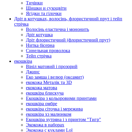
Тичінки
Шишки и сухоцвіти
Ягідки та гілочки
Дріт в котушках, волосінь, флористичний прут і тейп
стрічка
Волосінь еластична і мононить
Дріт котушка
Дріт флористичний (флористичний прут)
Нитка бісерна
Синельная проволока
Тейп стрічка
екошкіра
Вініл матовий і прозорий
Джинс
Еко замша і велюр (оксамит)
екокожа Металік та 3D
екокожа матова
екошкіра блискуча
Екошкіра з кольоровими принтами
екошкіра омбре
екошкіра сіточка і мережива
екошкіра хз малюнком
Екошкіра хутряна і з принтом "Тигр"
Экокожа в наборах
Экокожа с куклами Lol