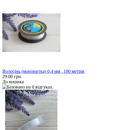
Волосінь (мононитка) 0,4 мм , 100 метрів
29.00 грн.
До кошика