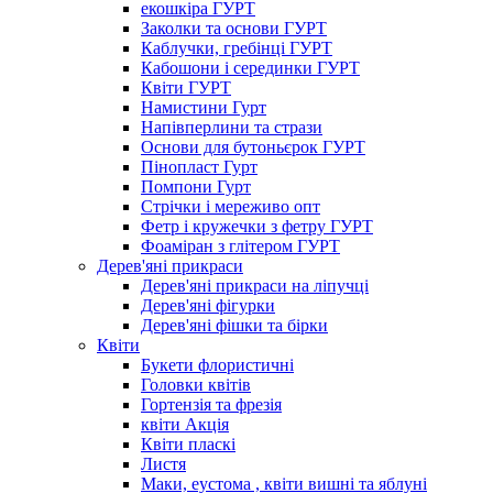
екошкіра ГУРТ
Заколки та основи ГУРТ
Каблучки, гребінці ГУРТ
Кабошони і серединки ГУРТ
Квіти ГУРТ
Намистини Гурт
Напівперлини та стрази
Основи для бутоньєрок ГУРТ
Пінопласт Гурт
Помпони Гурт
Стрічки і мереживо опт
Фетр і кружечки з фетру ГУРТ
Фоаміран з глітером ГУРТ
Дерев'яні прикраси
Дерев'яні прикраси на ліпучці
Дерев'яні фігурки
Дерев'яні фішки та бірки
Квіти
Букети флористичні
Головки квітів
Гортензія та фрезія
квіти Акція
Квіти пласкі
Листя
Маки, еустома , квіти вишні та яблуні