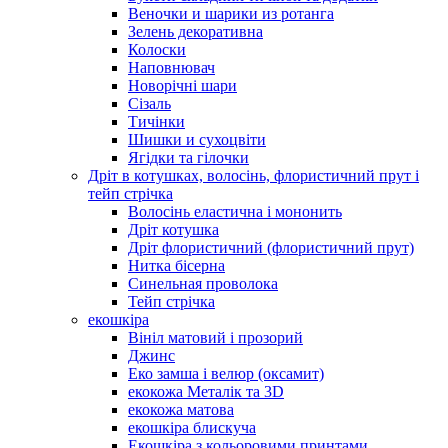
Веночки и шарики из ротанга
Зелень декоративна
Колоски
Наповнювач
Новорічні шари
Сізаль
Тичінки
Шишки и сухоцвіти
Ягідки та гілочки
Дріт в котушках, волосінь, флористичний прут і
тейп стрічка
Волосінь еластична і мононить
Дріт котушка
Дріт флористичний (флористичний прут)
Нитка бісерна
Синельная проволока
Тейп стрічка
екошкіра
Вініл матовий і прозорий
Джинс
Еко замша і велюр (оксамит)
екокожа Металік та 3D
екокожа матова
екошкіра блискуча
Екошкіра з кольоровими принтами