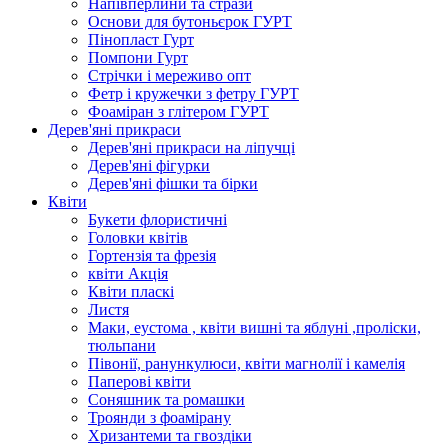
Напівперлини та стрази
Основи для бутоньєрок ГУРТ
Пінопласт Гурт
Помпони Гурт
Стрічки і мереживо опт
Фетр і кружечки з фетру ГУРТ
Фоаміран з глітером ГУРТ
Дерев'яні прикраси
Дерев'яні прикраси на ліпучці
Дерев'яні фігурки
Дерев'яні фішки та бірки
Квіти
Букети флористичні
Головки квітів
Гортензія та фрезія
квіти Акція
Квіти пласкі
Листя
Маки, еустома , квіти вишні та яблуні ,проліски,
тюльпани
Півонії, ранункулюси, квіти магнолії і камелія
Паперові квіти
Соняшник та ромашки
Троянди з фоамірану
Хризантеми та гвоздіки