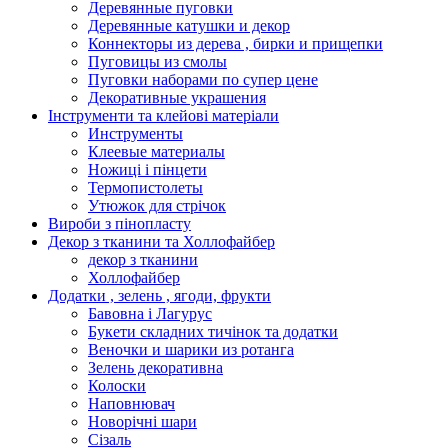
Деревянные пуговки
Деревянные катушки и декор
Коннекторы из дерева , бирки и прищепки
Пуговицы из смолы
Пуговки наборами по супер цене
Декоративные украшения
Інструменти та клейові матеріали
Инструменты
Клеевые материалы
Ножиці і пінцети
Термопистолеты
Утюжок для стрічок
Вироби з пінопласту
Декор з тканини та Холлофайбер
декор з тканини
Холлофайбер
Додатки , зелень , ягоди, фрукти
Бавовна і Лагурус
Букети складних тичінок та додатки
Веночки и шарики из ротанга
Зелень декоративна
Колоски
Наповнювач
Новорічні шари
Сізаль