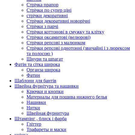
Стрічка прапор
Стрічки по супер ціні
стрічки декоративні
Стрічки декоративні новорічні
Стрічки з парчі
Стрічки коттонові в смужку та клітку
Стрічки оксамитові (велюрові)
Стрічки репсові з малюнком
Стрічки репсові однотонні (звичайні і з люрексом
та полосою )
Шнури та шпагат
Фатін та сітка широка
Органза широка
Фатин
Шаблони для бантів
Швейна фурнітура та нашивки
Крючки и кнопки
Материалы для пошива нижнего белья
Нашивки
Нитки
Швейная фурнитура
Штампінг , блиск і фарба
Гліттер
Трафареты и маски
уцінка