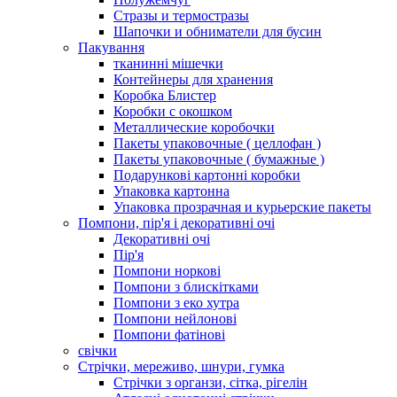
Стразы и термостразы
Шапочки и обниматели для бусин
Пакування
тканинні мішечки
Контейнеры для хранения
Коробка Блистер
Коробки с окошком
Металлические коробочки
Пакеты упаковочные ( целлофан )
Пакеты упаковочные ( бумажные )
Подарункові картонні коробки
Упаковка картонна
Упаковка прозрачная и курьерские пакеты
Помпони, пір'я і декоративні очі
Декоративні очі
Пір'я
Помпони норкові
Помпони з блискітками
Помпони з еко хутра
Помпони нейлонові
Помпони фатінові
свічки
Стрічки, мереживо, шнури, гумка
Стрічки з органзи, сітка, рігелін