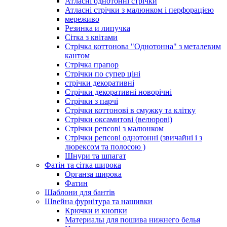
Атласні однотонні стрічки
Атласні стрічки з малюнком і перфорацією
мереживо
Резинка и липучка
Сітка з квітами
Стрічка коттонова "Однотонна" з металевим
кантом
Стрічка прапор
Стрічки по супер ціні
стрічки декоративні
Стрічки декоративні новорічні
Стрічки з парчі
Стрічки коттонові в смужку та клітку
Стрічки оксамитові (велюрові)
Стрічки репсові з малюнком
Стрічки репсові однотонні (звичайні і з
люрексом та полосою )
Шнури та шпагат
Фатін та сітка широка
Органза широка
Фатин
Шаблони для бантів
Швейна фурнітура та нашивки
Крючки и кнопки
Материалы для пошива нижнего белья