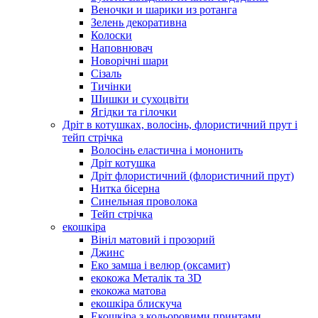
Веночки и шарики из ротанга
Зелень декоративна
Колоски
Наповнювач
Новорічні шари
Сізаль
Тичінки
Шишки и сухоцвіти
Ягідки та гілочки
Дріт в котушках, волосінь, флористичний прут і
тейп стрічка
Волосінь еластична і мононить
Дріт котушка
Дріт флористичний (флористичний прут)
Нитка бісерна
Синельная проволока
Тейп стрічка
екошкіра
Вініл матовий і прозорий
Джинс
Еко замша і велюр (оксамит)
екокожа Металік та 3D
екокожа матова
екошкіра блискуча
Екошкіра з кольоровими принтами