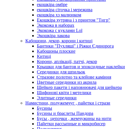
екошкіра омбре
екошкіра сіточка і мережива
екошкіра хз малюнком
Екошкіра хутряна і з принтом "Тигр"
Экокожа в наборах
Экокожа с куклами Lol
Экошкiра лакова
Кабошони, декор, корони і китиці
Бантики "Пухляші" і Ріжки Єдинорога
Кабошоны плоские
Китиці
Корони, аплікації, патчі, декор
Крышки для бантов и эпоксидные наклейки
Серединки для шпильок
Стразове полотно та клейове каміння
Цветные серединки из акрила
Шейкер пакети і наповнювачі для шейкера
Шифонові квіти і метелики
Элитные серединки
Намистини, полужемчуг , пайетки і стрази
Бусины
Бусины и браслеты Пандора
Бусы , цепочки , жемчужины на нити
Пайетки рассыпные и микробисер
Полужемчуг