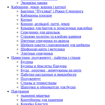
Экошкiра лакова
Кабошони, декор, корони і китиці
Бантики "Пухляші" і Ріжки Єдинорога
Кабошоны плоские
Китиці
Корони, аплікації, патчі, декор
Крышки для бантов и эпоксидные наклейки
Серединки для шпильок
Стразове полотно та клейове каміння
Цветные серединки из акрила
Шейкер пакети і наповнювачі для шейкера
Шифонові квіти і метелики
Элитные серединки
Намистини, полужемчуг , пайетки і стрази
Бусины
Бусины и браслеты Пандора
Бусы , цепочки , жемчужины на нити
Пайетки рассыпные и микробисер
Полужемчуг
Стразы и термостразы
Шапочки и обниматели для бусин
Пакування
тканинні мішечки
Контейнеры для хранения
Коробка Блистер