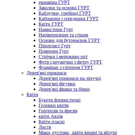
екошкіра ГУРТ
Заколки та основи ГУРТ
Каблучки, гребінці ГУРТ
Кабошони і серединки ГУРТ
Квіти ГУРТ
Намистини Гурт
Напівперлини та стрази
Основи для бутоньєрок ГУРТ
Пінопласт Гурт
Помпони Гурт
Стрічки і мереживо опт
Фетр і кружечки з фетру ГУРТ
Фоаміран з глітером ГУРТ
Дерев'яні прикраси
Дерев'яні прикраси на ліпучці
Дерев'яні фігурки
Дерев'яні фішки та бірки
Квіти
Букети флористичні
Головки квітів
Гортензія та фрезія
квіти Акція
Квіти пласкі
Листя
Маки, еустома , квіти вишні та яблуні