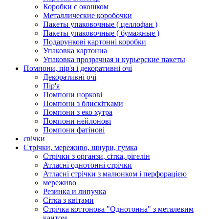
Коробки с окошком
Металлические коробочки
Пакеты упаковочные ( целлофан )
Пакеты упаковочные ( бумажные )
Подарункові картонні коробки
Упаковка картонна
Упаковка прозрачная и курьерские пакеты
Помпони, пір'я і декоративні очі
Декоративні очі
Пір'я
Помпони норкові
Помпони з блискітками
Помпони з еко хутра
Помпони нейлонові
Помпони фатінові
свічки
Стрічки, мереживо, шнури, гумка
Стрічки з органзи, сітка, рігелін
Атласні однотонні стрічки
Атласні стрічки з малюнком і перфорацією
мереживо
Резинка и липучка
Сітка з квітами
Стрічка коттонова "Однотонна" з металевим
кантом