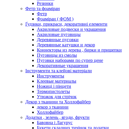
Резинки
Фетр та фоаміран
Фетр
Фоаміран ( ФОМ )
Ґудзики, прикраси, декоративні елементи
Акриловые подвески и украшения
Акриловые пуговицы
Деревянные пуговки
Деревянные катушки и декор
Коннекторы из дерева , бирки и прищепки
Пуговицы из смолы
Пуговки наборами по супер цене
Декоративные украшения
Інструменти та клейові матеріали
Инструменты
Клеевые материалы
Ножиці і пінцети
Термопистолеты
Утюжок для стрічок
Декор з тканини та Холлофайбер
декор з тканини
Холлофайбер
Додатки , зелень , ягоди, фрукти
Бавовна і Лагурус
Букети складних тичінок та додатки