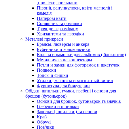
,проліски, тюльпани
Півонії, ранункулюси, квіти магнолії і
камелія
Паперові квіти
Соняшник та ромашки
Троянди з фоамірану
Хризантеми та гвоздіки
Металеві прикраси
Брадсы, люверсы и анкера
Бубенчики и колокольчики
Кольца и рамочки для альбомов ( блокнотов)
Металлические коннекторы
Петли и замки для фоторамок и шкатулок
Подвески
Топсы и фишки
Уголки , магниты и магнитный винил
Фурнитура для бижутерии
Обідки, шпильки, гумки, гребені і основи для
брошок (бутоньєрок)
Основи для брошок, бутоньєрок та значків
Гребешки и шпильки
Заколки ( шпильки ) та основи
Краб
Обручі
Пов'язки