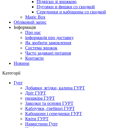
Підвіски зі знижкою
Пуговки и фишки со скидкой
Серединки и кабошоны со скидкой
Magic Box
Обліковий запис
Інформація
Про нас
інформація про доставку
Як зробити замовлення
Система знижок
Часто задавані питання
Контакти
Новини
Категорії
Гурт
Добавки, ягідки, калина ГУРТ
Дріт ГУРТ
екошкіра ГУРТ
Заколки та основи ГУРТ
Каблучки, гребінці ГУРТ
Кабошони і серединки ГУРТ
Квіти ГУРТ
Намистини Гурт