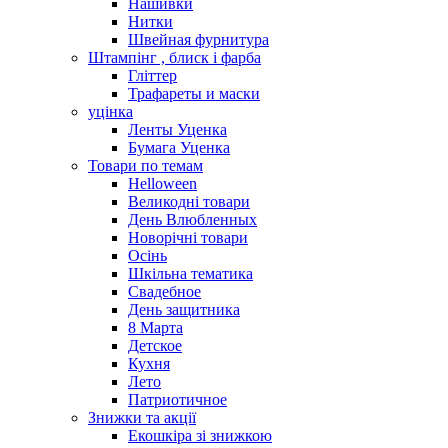
Нашивки
Нитки
Швейная фурнитура
Штампінг , блиск і фарба
Гліттер
Трафареты и маски
уцінка
Ленты Уценка
Бумага Уценка
Товари по темам
Helloween
Великодні товари
День Влюбленных
Новорічні товари
Осінь
Шкільна тематика
Свадебное
День защитника
8 Марта
Детское
Кухня
Лето
Патриотичное
Знижки та акції
Екошкіра зі знижкою