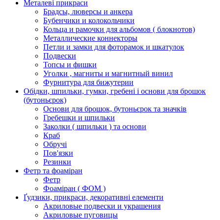
Металеві прикраси
Брадсы, люверсы и анкера
Бубенчики и колокольчики
Кольца и рамочки для альбомов ( блокнотов)
Металлические коннекторы
Петли и замки для фоторамок и шкатулок
Подвески
Топсы и фишки
Уголки , магниты и магнитный винил
Фурнитура для бижутерии
Обідки, шпильки, гумки, гребені і основи для брошок
(бутоньєрок)
Основи для брошок, бутоньєрок та значків
Гребешки и шпильки
Заколки ( шпильки ) та основи
Краб
Обручі
Пов'язки
Резинки
Фетр та фоаміран
Фетр
Фоаміран ( ФОМ )
Ґудзики, прикраси, декоративні елементи
Акриловые подвески и украшения
Акриловые пуговицы