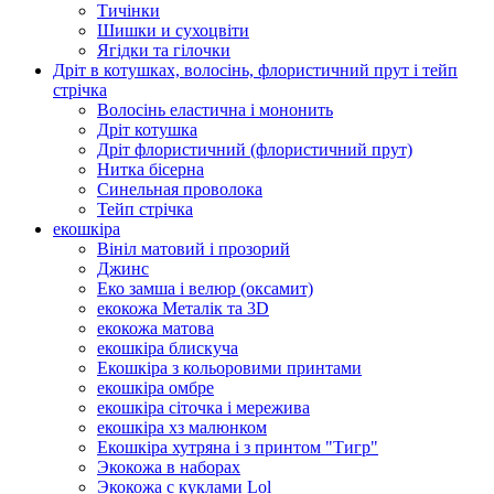
Тичінки
Шишки и сухоцвіти
Ягідки та гілочки
Дріт в котушках, волосінь, флористичний прут і тейп
стрічка
Волосінь еластична і мононить
Дріт котушка
Дріт флористичний (флористичний прут)
Нитка бісерна
Синельная проволока
Тейп стрічка
екошкіра
Вініл матовий і прозорий
Джинс
Еко замша і велюр (оксамит)
екокожа Металік та 3D
екокожа матова
екошкіра блискуча
Екошкіра з кольоровими принтами
екошкіра омбре
екошкіра сіточка і мережива
екошкіра хз малюнком
Екошкіра хутряна і з принтом "Тигр"
Экокожа в наборах
Экокожа с куклами Lol