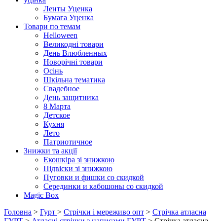
Ленты Уценка
Бумага Уценка
Товари по темам
Helloween
Великодні товари
День Влюбленных
Новорічні товари
Осінь
Шкільна тематика
Свадебное
День защитника
8 Марта
Детское
Кухня
Лето
Патриотичное
Знижки та акції
Екошкіра зі знижкою
Підвіски зі знижкою
Пуговки и фишки со скидкой
Серединки и кабошоны со скидкой
Magic Box
Головна
>
Гурт
>
Стрічки і мереживо опт
>
Стрічка атласна
ГУРТ
>
Атласні стрічки з написами ГУРТ
> Стрічка атласна