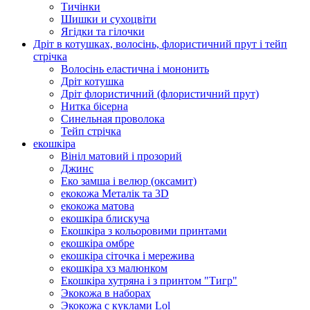
Тичінки
Шишки и сухоцвіти
Ягідки та гілочки
Дріт в котушках, волосінь, флористичний прут і тейп
стрічка
Волосінь еластична і мононить
Дріт котушка
Дріт флористичний (флористичний прут)
Нитка бісерна
Синельная проволока
Тейп стрічка
екошкіра
Вініл матовий і прозорий
Джинс
Еко замша і велюр (оксамит)
екокожа Металік та 3D
екокожа матова
екошкіра блискуча
Екошкіра з кольоровими принтами
екошкіра омбре
екошкіра сіточка і мережива
екошкіра хз малюнком
Екошкіра хутряна і з принтом "Тигр"
Экокожа в наборах
Экокожа с куклами Lol