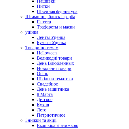
Нашивки
Нитки
Швейная фурнитура
Штампінг , блиск і фарба
Гліттер
Трафареты и маски
уцінка
Ленты Уценка
Бумага Уценка
Товари по темам
Helloween
Великодні товари
День Влюбленных
Новорічні товари
Осінь
Шкільна тематика
Свадебное
День защитника
8 Марта
Детское
Кухня
Лето
Патриотичное
Знижки та акції
Екошкіра зі знижкою