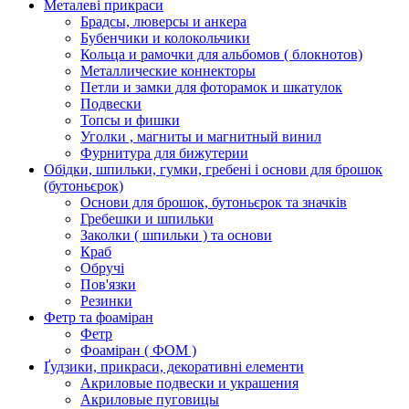
Металеві прикраси
Брадсы, люверсы и анкера
Бубенчики и колокольчики
Кольца и рамочки для альбомов ( блокнотов)
Металлические коннекторы
Петли и замки для фоторамок и шкатулок
Подвески
Топсы и фишки
Уголки , магниты и магнитный винил
Фурнитура для бижутерии
Обідки, шпильки, гумки, гребені і основи для брошок
(бутоньєрок)
Основи для брошок, бутоньєрок та значків
Гребешки и шпильки
Заколки ( шпильки ) та основи
Краб
Обручі
Пов'язки
Резинки
Фетр та фоаміран
Фетр
Фоаміран ( ФОМ )
Ґудзики, прикраси, декоративні елементи
Акриловые подвески и украшения
Акриловые пуговицы