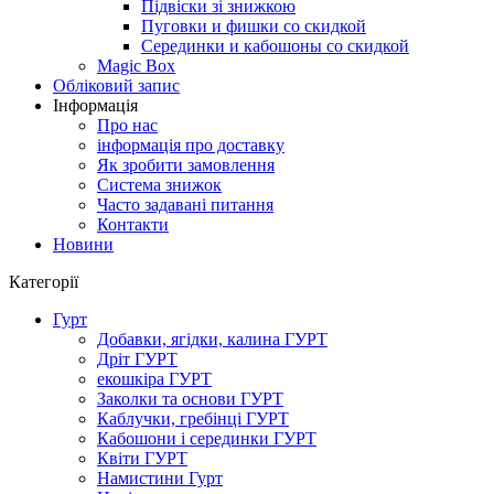
Підвіски зі знижкою
Пуговки и фишки со скидкой
Серединки и кабошоны со скидкой
Magic Box
Обліковий запис
Інформація
Про нас
інформація про доставку
Як зробити замовлення
Система знижок
Часто задавані питання
Контакти
Новини
Категорії
Гурт
Добавки, ягідки, калина ГУРТ
Дріт ГУРТ
екошкіра ГУРТ
Заколки та основи ГУРТ
Каблучки, гребінці ГУРТ
Кабошони і серединки ГУРТ
Квіти ГУРТ
Намистини Гурт