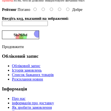
Примітка:
HTML теги не дозволені! Використовуйте звичайний текст.
Рейтинг
Погано
Добре
Введіть код, вказаний на зображенні:
Продовжити
Обліковий запис
Обліковий запис
Історія замовлень
Список бажаних товарів
Розсилання новин
Інформація
Про нас
інформація про доставку
Як зробити замовлення