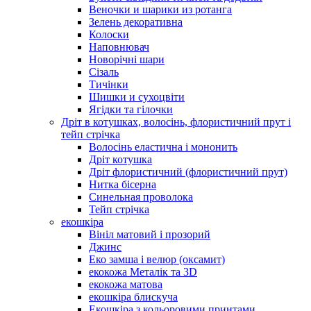
Веночки и шарики из ротанга
Зелень декоративна
Колоски
Наповнювач
Новорічні шари
Сізаль
Тичінки
Шишки и сухоцвіти
Ягідки та гілочки
Дріт в котушках, волосінь, флористичний прут і
тейп стрічка
Волосінь еластична і мононить
Дріт котушка
Дріт флористичний (флористичний прут)
Нитка бісерна
Синельная проволока
Тейп стрічка
екошкіра
Вініл матовий і прозорий
Джинс
Еко замша і велюр (оксамит)
екокожа Металік та 3D
екокожа матова
екошкіра блискуча
Екошкіра з кольоровими принтами