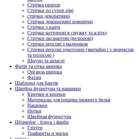
Стрічка прапор
Стрічки по супер ціні
стрічки декоративні
Стрічки декоративні новорічні
Стрічки з парчі
Стрічки коттонові в смужку та клітку
Стрічки оксамитові (велюрові)
Стрічки репсові з малюнком
Стрічки репсові однотонні (звичайні і з люрексом
та полосою )
Шнури та шпагат
Фатін та сітка широка
Органза широка
Фатин
Шаблони для бантів
Швейна фурнітура та нашивки
Крючки и кнопки
Материалы для пошива нижнего белья
Нашивки
Нитки
Швейная фурнитура
Штампінг , блиск і фарба
Гліттер
Трафареты и маски
уцінка