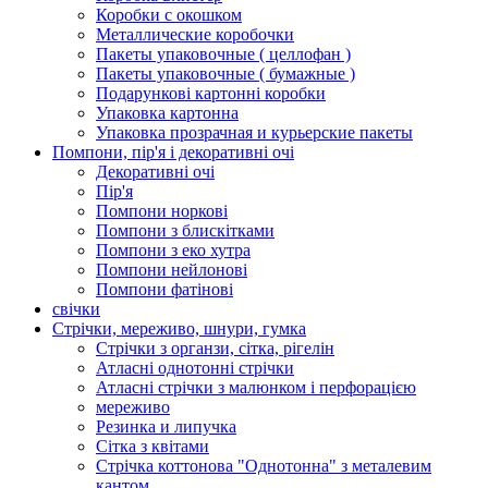
Коробки с окошком
Металлические коробочки
Пакеты упаковочные ( целлофан )
Пакеты упаковочные ( бумажные )
Подарункові картонні коробки
Упаковка картонна
Упаковка прозрачная и курьерские пакеты
Помпони, пір'я і декоративні очі
Декоративні очі
Пір'я
Помпони норкові
Помпони з блискітками
Помпони з еко хутра
Помпони нейлонові
Помпони фатінові
свічки
Стрічки, мереживо, шнури, гумка
Стрічки з органзи, сітка, рігелін
Атласні однотонні стрічки
Атласні стрічки з малюнком і перфорацією
мереживо
Резинка и липучка
Сітка з квітами
Стрічка коттонова "Однотонна" з металевим
кантом