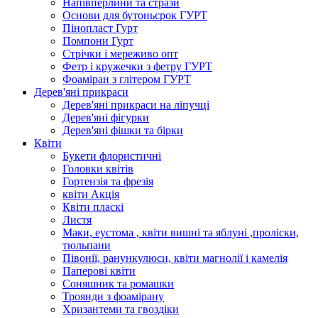
Напівперлини та стрази
Основи для бутоньєрок ГУРТ
Пінопласт Гурт
Помпони Гурт
Стрічки і мереживо опт
Фетр і кружечки з фетру ГУРТ
Фоаміран з глітером ГУРТ
Дерев'яні прикраси
Дерев'яні прикраси на ліпучці
Дерев'яні фігурки
Дерев'яні фішки та бірки
Квіти
Букети флористичні
Головки квітів
Гортензія та фрезія
квіти Акція
Квіти пласкі
Листя
Маки, еустома , квіти вишні та яблуні ,проліски,
тюльпани
Півонії, ранункулюси, квіти магнолії і камелія
Паперові квіти
Соняшник та ромашки
Троянди з фоамірану
Хризантеми та гвоздіки