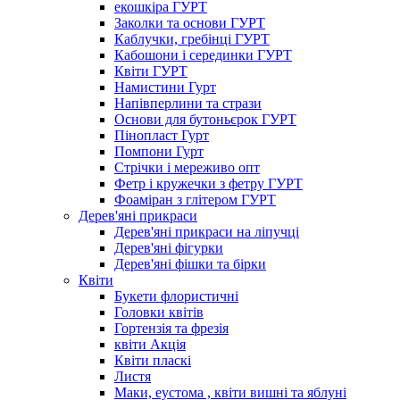
екошкіра ГУРТ
Заколки та основи ГУРТ
Каблучки, гребінці ГУРТ
Кабошони і серединки ГУРТ
Квіти ГУРТ
Намистини Гурт
Напівперлини та стрази
Основи для бутоньєрок ГУРТ
Пінопласт Гурт
Помпони Гурт
Стрічки і мереживо опт
Фетр і кружечки з фетру ГУРТ
Фоаміран з глітером ГУРТ
Дерев'яні прикраси
Дерев'яні прикраси на ліпучці
Дерев'яні фігурки
Дерев'яні фішки та бірки
Квіти
Букети флористичні
Головки квітів
Гортензія та фрезія
квіти Акція
Квіти пласкі
Листя
Маки, еустома , квіти вишні та яблуні