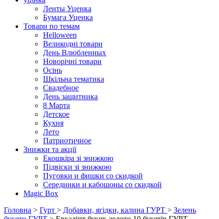
Ленты Уценка
Бумага Уценка
Товари по темам
Helloween
Великодні товари
День Влюбленных
Новорічні товари
Осінь
Шкільна тематика
Свадебное
День защитника
8 Марта
Детское
Кухня
Лето
Патриотичное
Знижки та акції
Екошкіра зі знижкою
Підвіски зі знижкою
Пуговки и фишки со скидкой
Серединки и кабошоны со скидкой
Magic Box
Головна
>
Гурт
>
Добавки, ягідки, калина ГУРТ
>
Зелень
букети ГУРТ
> Евкаліпт букет, золото 10 букетів ГУРТ