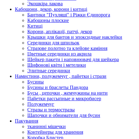
Экошкiра лакова
Кабошони, декор, корони і китиці
Бантики "Пухляші" і Ріжки Єдинорога
Кабошоны плоские
Китиці
Корони, аплікації, патчі, декор
Крышки для бантов и эпоксидные наклейки
Серединки для шпильок
Стразове полотно та клейове каміння
Цветные серединки из акрила
Шейкер пакети і наповнювачі для шейкера
Шифонові квіти і метелики
Элитные серединки
Намистини, полужемчуг , пайетки і стрази
Бусины
Бусины и браслеты Пандора
Бусы , цепочки , жемчужины на нити
Пайетки рассыпные и микробисер
Полужемчуг
Стразы и термостразы
Шапочки и обниматели для бусин
Пакування
тканинні мішечки
Контейнеры для хранения
Коробка Блистер