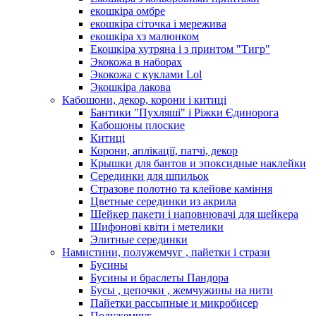
екошкіра омбре
екошкіра сіточка і мережива
екошкіра хз малюнком
Екошкіра хутряна і з принтом "Тигр"
Экокожа в наборах
Экокожа с куклами Lol
Экошкiра лакова
Кабошони, декор, корони і китиці
Бантики "Пухляші" і Ріжки Єдинорога
Кабошоны плоские
Китиці
Корони, аплікації, патчі, декор
Крышки для бантов и эпоксидные наклейки
Серединки для шпильок
Стразове полотно та клейове каміння
Цветные серединки из акрила
Шейкер пакети і наповнювачі для шейкера
Шифонові квіти і метелики
Элитные серединки
Намистини, полужемчуг , пайетки і стрази
Бусины
Бусины и браслеты Пандора
Бусы , цепочки , жемчужины на нити
Пайетки рассыпные и микробисер
Полужемчуг