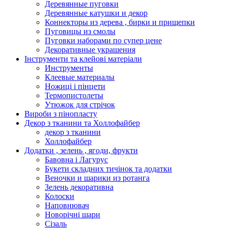
Деревянные пуговки
Деревянные катушки и декор
Коннекторы из дерева , бирки и прищепки
Пуговицы из смолы
Пуговки наборами по супер цене
Декоративные украшения
Інструменти та клейові матеріали
Инструменты
Клеевые материалы
Ножиці і пінцети
Термопистолеты
Утюжок для стрічок
Вироби з пінопласту
Декор з тканини та Холлофайбер
декор з тканини
Холлофайбер
Додатки , зелень , ягоди, фрукти
Бавовна і Лагурус
Букети складних тичінок та додатки
Веночки и шарики из ротанга
Зелень декоративна
Колоски
Наповнювач
Новорічні шари
Сізаль