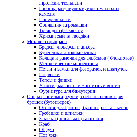
,проліски, тюльпани
Півонії, ранункулюси, квіти магнолії і
камелія
Паперові квіти
Соняшник та ромашки
Троянди з фоамірану
Хризантеми та гвоздіки
Металеві прикраси
Брадсы, люверсы и анкера
Бубенчики и колокольчики
Кольца и рамочки для альбомов ( блокнотов)
Металлические коннекторы
Петли и замки для фоторамок и шкатулок
Подвески
Топсы и фишки
Уголки , магниты и магнитный винил
Фурнитура для бижутерии
Обідки, шпильки, гумки, гребені і основи для
брошок (бутоньєрок)
Основи для брошок, бутоньєрок та значків
Гребешки и шпильки
Заколки ( шпильки ) та основи
Краб
Обручі
Пов'язки