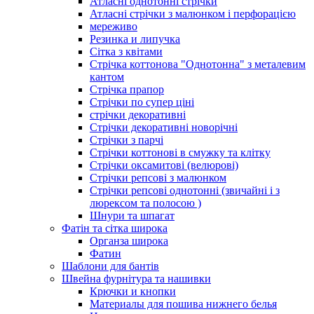
Атласні однотонні стрічки
Атласні стрічки з малюнком і перфорацією
мереживо
Резинка и липучка
Сітка з квітами
Стрічка коттонова "Однотонна" з металевим
кантом
Стрічка прапор
Стрічки по супер ціні
стрічки декоративні
Стрічки декоративні новорічні
Стрічки з парчі
Стрічки коттонові в смужку та клітку
Стрічки оксамитові (велюрові)
Стрічки репсові з малюнком
Стрічки репсові однотонні (звичайні і з
люрексом та полосою )
Шнури та шпагат
Фатін та сітка широка
Органза широка
Фатин
Шаблони для бантів
Швейна фурнітура та нашивки
Крючки и кнопки
Материалы для пошива нижнего белья