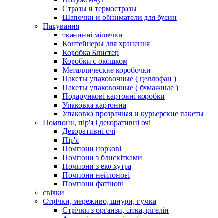
Стразы и термостразы
Шапочки и обниматели для бусин
Пакування
тканинні мішечки
Контейнеры для хранения
Коробка Блистер
Коробки с окошком
Металлические коробочки
Пакеты упаковочные ( целлофан )
Пакеты упаковочные ( бумажные )
Подарункові картонні коробки
Упаковка картонна
Упаковка прозрачная и курьерские пакеты
Помпони, пір'я і декоративні очі
Декоративні очі
Пір'я
Помпони норкові
Помпони з блискітками
Помпони з еко хутра
Помпони нейлонові
Помпони фатінові
свічки
Стрічки, мереживо, шнури, гумка
Стрічки з органзи, сітка, рігелін